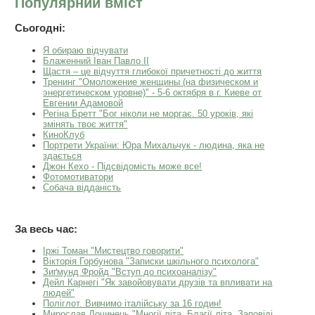
Популярний вміст
Сьогодні:
Я обираю відчувати
Блаженний Іван Павло ІІ
Щастя – це відчуття глибокої причетності до життя
Тренинг "Омоложение женщины (на физическом и
энергетическом уровне)" - 5-6 октября в г. Киеве от
Евгении Адамовой
Регіна Бретт "Бог ніколи не моргає. 50 уроків, які
змінять твоє життя"
КиноКлуб
Портрети України: Юра Михальчук - людина, яка не
здається
Джон Кехо - Підсвідомість може все!
Фотомотиватори
Собача відданість
За весь час:
Іржі Томан "Мистецтво говорити"
Вікторія Горбунова "Записки шкільного психолога"
Зиґмунд Фройд "Вступ до психоаналізу"
Дейл Карнегі "Як завойовувати друзів та впливати на
людей"
Поліглот. Вивчимо італійську за 16 годин!
Мирослав Дочинець "Многії літа. Благії літа. Заповіді