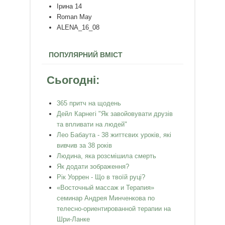
Ірина 14
Roman May
ALENA_16_08
ПОПУЛЯРНИЙ ВМІСТ
Сьогодні:
365 притч на щодень
Дейл Карнегі "Як завойовувати друзів
та впливати на людей"
Лео Бабаута - 38 життєвих уроків, які
вивчив за 38 років
Людина, яка розсмішила смерть
Як додати зображення?
Рік Уоррен - Що в твоїй руці?
«Восточный массаж и Терапия»
семинар Андрея Минченкова по
телесно-ориентированной терапии на
Шри-Ланке