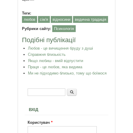
Теги:
любов
сім'я
відносини
ведична традиція
Рубрики сайту:
Психологія
Подібні публікації
Любов - це вичищення бруду з душі
Справжня близькість
Якщо любиш - вмій відпустити
Праця - це любов, яка видима
Ми не підходимо близько, тому що боїмося
Пошук
Пошукова форма
ВХІД
Користувач
*