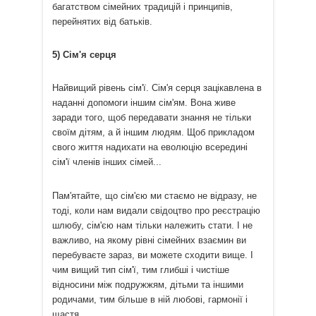
багатством сімейних традицій і принципів,
перейнятих від батьків.
5) Сім'я серця
Найвищий рівень сім'ї. Сім'я серця зацікавлена ​​в
наданні допомоги іншим сім'ям. Вона живе
заради того, щоб передавати знання не тільки
своїм дітям, а й іншим людям. Щоб прикладом
свого життя надихати на еволюцію всередині
сім'ї членів інших сімей...
Пам'ятайте, що сім'єю ми стаємо не відразу, не
тоді, коли нам видали свідоцтво про реєстрацію
шлюбу, сім'єю нам тільки належить стати. І не
важливо, на якому рівні сімейних взаємин ви
перебуваєте зараз, ви можете сходити вище. І
чим вищий тип сім'ї, тим глибші і чистіше
відносини між подружжям, дітьми та іншими
родичами, тим більше в ній любові, гармонії і
щастя.