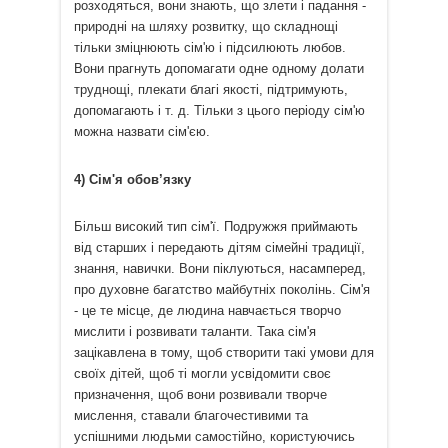
розходяться, вони знають, що злети і падання -
природні на шляху розвитку, що складнощі
тільки зміцнюють сім'ю і підсилюють любов.
Вони прагнуть допомагати одне одному долати
труднощі, плекати благі якості, підтримують,
допомагають і т. д. Тільки з цього періоду сім'ю
можна назвати сім'єю.
4) Сім'я обов’язку
Більш високий тип сім'ї. Подружжя приймають
від старших і передають дітям сімейні традиції,
знання, навички. Вони піклуються, насамперед,
про духовне багатство майбутніх поколінь. Сім'я
- це те місце, де людина навчається творчо
мислити і розвивати таланти. Така сім'я
зацікавлена ​​в тому, щоб створити такі умови для
своїх дітей, щоб ті могли усвідомити своє
призначення, щоб вони розвивали творче
мислення, ставали благочестивими та
успішними людьми самостійно, користуючись