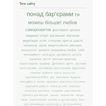
Теги сайту
понад бар’єрами
ти
можеш більше!
любов
саморозвиток
фестивалі
цитати
тварини
спорт
рисование
обучение
медитация
успіх
стосунки
притча
щастя
неінвалід
наука
медитативное
реклама
психологія
тренінги
безумовна любов
тайм-
менеджмент
сила духу
духовність
цитата
зцілення
життя
женские практики
психотерапія
графика
Допомога
фото
системні
розстановки
системные расстановки
відносини
семинар
розвиток
притчі
искусство
здоров&amp;#039;я
діти
відпочинок
буддизм
благодійність
релігія
підтримка
практична психологія
надихаюча доброта
любов до себе
живопись
екологічне мислення
эзотерика
християнство
тренинги для женщин
тренинг
творчество
тантра
Львів
самопознание
релігійні та духовні книги
йога
для начинающих
велетні духу
Центр развития