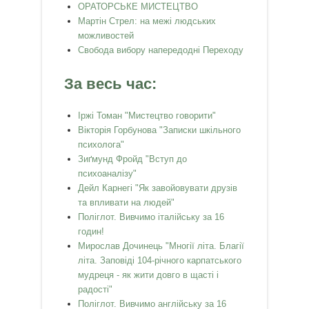
ОРАТОРСЬКЕ МИСТЕЦТВО
Мартін Стрел: на межі людських
можливостей
Свобода вибору напередодні Переходу
За весь час:
Іржі Томан "Мистецтво говорити"
Вікторія Горбунова "Записки шкільного
психолога"
Зиґмунд Фройд "Вступ до
психоаналізу"
Дейл Карнегі "Як завойовувати друзів
та впливати на людей"
Поліглот. Вивчимо італійську за 16
годин!
Мирослав Дочинець "Многії літа. Благії
літа. Заповіді 104-річного карпатського
мудреця - як жити довго в щасті і
радості"
Поліглот. Вивчимо англійську за 16