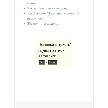
годин!
Чакри і їх вплив на людину
Т.Б. Партико "Загальна психологія"
(підручник)
365 притч на щодень