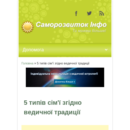
Головна
» 5 типів сім'ї згідно ведичної традиції
Ви є тут
5 типів сім'ї згідно
ведичної традиції