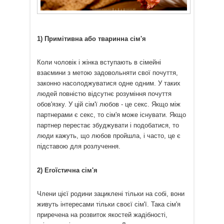
1) Примітивна або тваринна сім'я
Коли чоловік і жінка вступають в сімейні
взаємини з метою задовольняти свої почуття,
законно насолоджуватися одне одним. У таких
людей повністю відсутнє розуміння почуття
обов'язку. У цій сім'ї любов - це секс. Якщо між
партнерами є секс, то сім'я може існувати. Якщо
партнер перестає збуджувати і подобатися, то
люди кажуть, що любов пройшла, і часто, це є
підставою для розлучення.
2) Егоїстична сім'я
Члени цієї родини зациклені тільки на собі, вони
живуть інтересами тільки своєї сім'ї. Така сім'я
приречена на розвиток якостей жадібності,