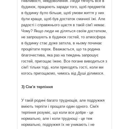
гнівливості, невдоволення. Люди тягнуть все в
будинок, працюють заради того, щоб предметів
в будинку було більше, щоб умови життя у них
були краще, щоб був достаток смачної їжі. Але
радості і справжнього щастя в такій сім'ї немає.
Чому? Якщо люди не діляться своїм достатком,
не запрошують в будинок гостей, то атмосфера
в будинку стає дуже затхла, в ньому починає
процвітати порок. Вважається, що та родина
благочестива, яка раз на тиждень запрошує
гостей, пригощає їжею. Все погане виводиться з
сім'ї тільки тоді, коли приходять гості, коли ми
когось пригощаємо, чимось від Душі ділимося.
3) Сім'я терпіння
У такій родині багато труднощів, але подружжя
вміють терпіти і прощати один одного. Сім'я
терпіння розуміє, що коли все добре - це
нормально, але і коли труднощі - це теж
нормально, подружжя їх не уникають і не