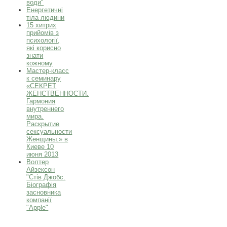
води"
Енергетичні
тіла людини
15 хитрих
прийомів з
психології,
які корисно
знати
кожному
Мастер-класс
к семинару
«СЕКРЕТ
ЖЕНСТВЕННОСТИ.
Гармония
внутреннего
мира.
Раскрытие
сексуальности
Женщины.» в
Киеве 10
июня 2013
Волтер
Айзексон
"Стів Джобс.
Біографія
засновника
компанії
"Apple"