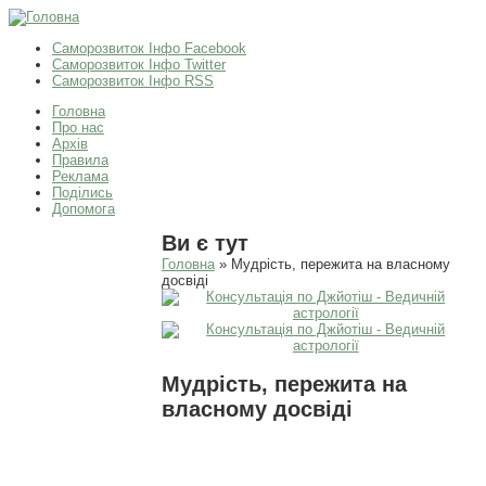
Саморозвиток Інфо Facebook
Саморозвиток Інфо Twitter
Саморозвиток Інфо RSS
Головна
Про нас
Архів
Правила
Реклама
Поділись
Допомога
Ви є тут
Головна
» Мудрість, пережита на власному
досвіді
Мудрість, пережита на
власному досвіді