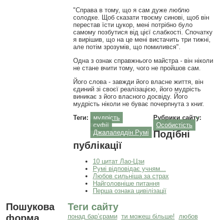
"Справа в тому, що я сам дуже люблю
солодке. Щоб сказати твоєму синові, щоб він
перестав їсти цукор, мені потрібно було
самому позбутися від цієї слабкості. Спочатку
я вирішив, що на це мені вистачить три тижні,
але потім зрозумів, що помилився".
Одна з ознак справжнього майстра - він ніколи
не стане вчити тому, чого не пройшов сам.
Його слова - завжди його власне життя, він
єдиний зі своєї реалізацією, його мудрість
виникає з його власного досвіду. Його
мудрість ніколи не буває почерпнута з книг.
Теги:
мудрість
Рубрики сайту:
суфії
Особистість
Джалаледдін Румі
Подібні
публікації
10 цитат Лао-Цзи
Румі відповідає учням...
Любов сильніша за страх
Найголовніше питання
Перша ознака цивілізації
Пошукова
Теги сайту
форма
понад бар’єрами
ти можеш більше!
любов