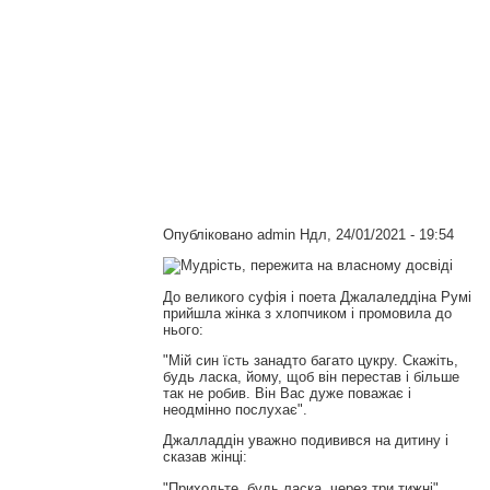
Опубліковано
admin
Ндл, 24/01/2021 - 19:54
До великого суфія і поета Джалаледдіна Румі
прийшла жінка з хлопчиком і промовила до
нього:
"Мій син їсть занадто багато цукру. Скажіть,
будь ласка, йому, щоб він перестав і більше
так не робив. Він Вас дуже поважає і
неодмінно послухає".
Джалладдін уважно подивився на дитину і
сказав жінці:
"Приходьте, будь ласка, через три тижні".