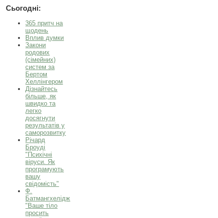
Сьогодні:
365 притч на
щодень
Вплив думки
Закони
родових
(сімейних)
систем за
Бертом
Хеллінгером
Дізнайтесь
більше, як
швидко та
легко
досягнути
результатів у
саморозвитку
Річард
Броуді
"Психічні
віруси. Як
програмують
вашу
свідомість"
Ф.
Батмангхелідж
"Ваше тіло
просить