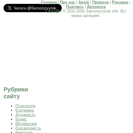
Головна
|
Про нас
|
Архів
|
Правила
|
Реклама
|
Поділись
|
Допомога
Copyright © 2011-2026 Samorozvytok.info. Всі
права захищені.
Рубрики
сайту
Психологія
Езотерика
Духовність
Бізнес
Мотиватори
Екосвідомість
Навчання