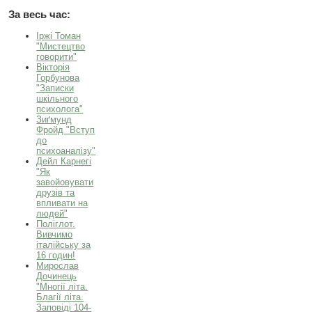
За весь час:
Іржі Томан
"Мистецтво
говорити"
Вікторія
Горбунова
"Записки
шкільного
психолога"
Зиґмунд
Фройд "Вступ
до
психоаналізу"
Дейл Карнегі
"Як
завойовувати
друзів та
впливати на
людей"
Поліглот.
Вивчимо
італійську за
16 годин!
Мирослав
Дочинець
"Многії літа.
Благії літа.
Заповіді 104-