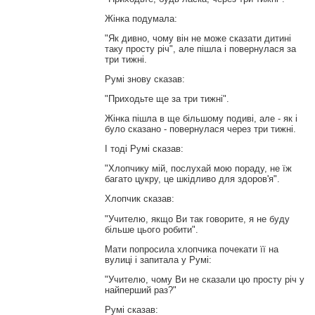
Жінка подумала:
"Як дивно, чому він не може сказати дитині
таку просту річ", але пішла і повернулася за
три тижні.
Румі знову сказав:
"Приходьте ще за три тижні".
Жінка пішла в ще більшому подиві, але - як і
було сказано - повернулася через три тижні.
І тоді Румі сказав:
"Хлопчику мій, послухай мою пораду, не їж
багато цукру, це шкідливо для здоров'я".
Хлопчик сказав:
"Учителю, якщо Ви так говорите, я не буду
більше цього робити".
Мати попросила хлопчика почекати її на
вулиці і запитала у Румі:
"Учителю, чому Ви не сказали цю просту річ у
найперший раз?"
Румі сказав: