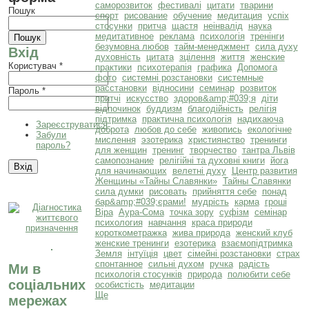
саморозвиток
фестивалі
цитати
тварини
Пошук
спорт
рисование
обучение
медитация
успіх
стосунки
притча
щастя
неінвалід
наука
медитативное
реклама
психологія
тренінги
безумовна любов
тайм-менеджмент
сила духу
Вхід
духовність
цитата
зцілення
життя
женские
Користувач
*
практики
психотерапія
графика
Допомога
фото
системні розстановки
системные
расстановки
відносини
семинар
розвиток
Пароль
*
притчі
искусство
здоров&amp;#039;я
діти
відпочинок
буддизм
благодійність
релігія
підтримка
практична психологія
надихаюча
Зареєструватися
доброта
любов до себе
живопись
екологічне
Забули
мислення
эзотерика
християнство
тренинги
пароль?
для женщин
тренинг
творчество
тантра Львів
самопознание
релігійні та духовні книги
йога
для начинающих
велетні духу
Центр развития
Женщины «Тайны Славянки»
Тайны Славянки
сила думки
рисовать
прийняття себе
понад
бар&amp;#039;єрами!
мудрість
карма
гроші
Віра
Аура-Сома
точка зору
суфізм
семінар
психология
навчання
краса природи
короткометражка
жива природа
женский клуб
женские тренинги
езотерика
взаємопідтримка
Земля
інтуїція
цвет
сімейні розстановки
страх
спонтанное
сильні духом
ручка
радість
Ми в
психологія стосунків
природа
полюбити себе
соціальних
особистість
медитации
Ще
мережах