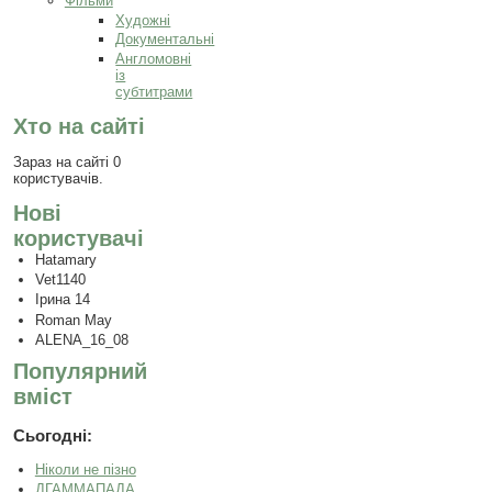
Фільми
Художні
Документальні
Англомовні
із
субтитрами
Хто на сайті
Зараз на сайті 0
користувачів.
Нові
користувачі
Hatamary
Vet1140
Ірина 14
Roman May
ALENA_16_08
Популярний
вміст
Сьогодні:
Ніколи не пізно
ДГАММАПАДА