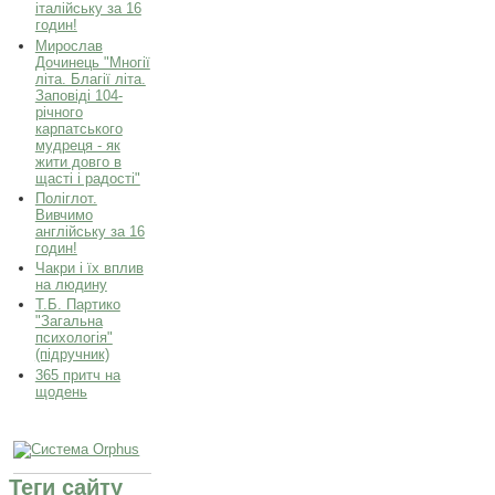
італійську за 16
годин!
Мирослав
Дочинець "Многії
літа. Благії літа.
Заповіді 104-
річного
карпатського
мудреця - як
жити довго в
щасті і радості"
Поліглот.
Вивчимо
англійську за 16
годин!
Чакри і їх вплив
на людину
Т.Б. Партико
"Загальна
психологія"
(підручник)
365 притч на
щодень
Теги сайту