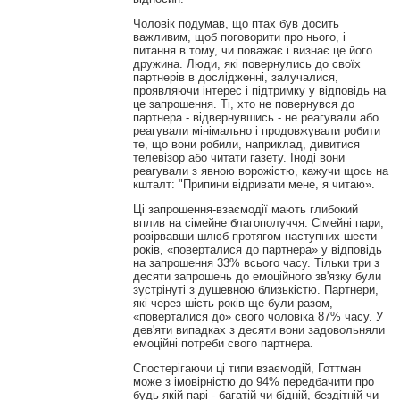
Чоловік подумав, що птах був досить
важливим, щоб поговорити про нього, і
питання в тому, чи поважає і визнає це його
дружина. Люди, які повернулись до своїх
партнерів в дослідженні, залучалися,
проявляючи інтерес і підтримку у відповідь на
це запрошення. Ті, хто не повернувся до
партнера - відвернувшись - не реагували або
реагували мінімально і продовжували робити
те, що вони робили, наприклад, дивитися
телевізор або читати газету. Іноді вони
реагували з явною ворожістю, кажучи щось на
кшталт: "Припини відривати мене, я читаю».
Ці запрошення-взаємодії мають глибокий
вплив на сімейне благополуччя. Сімейні пари,
розірвавши шлюб протягом наступних шести
років, «поверталися до партнера» у відповідь
на запрошення 33% всього часу. Тільки три з
десяти запрошень до емоційного зв'язку були
зустрінуті з душевною близькістю. Партнери,
які через шість років ще були разом,
«поверталися до» свого чоловіка 87% часу. У
дев'яти випадках з десяти вони задовольняли
емоційні потреби свого партнера.
Спостерігаючи ці типи взаємодій, Готтман
може з імовірністю до 94% передбачити про
будь-якій парі - багатій чи бідній, бездітній чи