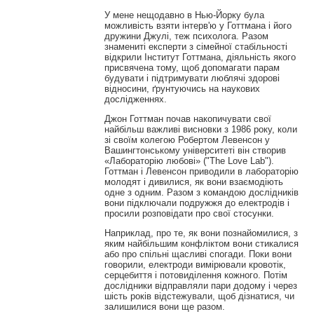
У мене нещодавно в Нью-Йорку була
можливість взяти інтерв'ю у Готтмана і його
дружини Джулі, теж психолога. Разом
знамениті експерти з сімейної стабільності
відкрили Інститут Готтмана, діяльність якого
присвячена тому, щоб допомагати парам
будувати і підтримувати люблячі здорові
відносини, ґрунтуючись на наукових
дослідженнях.
Джон Готтман почав накопичувати свої
найбільш важливі висновки з 1986 року, коли
зі своїм колегою Робертом Левенсон у
Вашингтонському університеті він створив
«Лабораторію любові» ("The Love Lab").
Готтман і Левенсон приводили в лабораторію
молодят і дивилися, як вони взаємодіють
одне з одним. Разом з командою дослідників
вони підключали подружжя до електродів і
просили розповідати про свої стосунки.
Наприклад, про те, як вони познайомилися, з
яким найбільшим конфліктом вони стикалися
або про спільні щасливі спогади. Поки вони
говорили, електроди вимірювали кровотік,
серцебиття і потовиділення кожного. Потім
дослідники відправляли пари додому і через
шість років відстежували, щоб дізнатися, чи
залишилися вони ще разом.