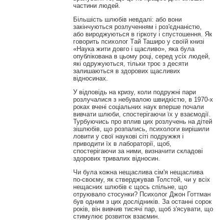
частини людей.
Більшість шлюбів невдалі: або вони
закінчуються розлученням і роз'єднаністю,
або вироджуються в гіркоту і спустошення. Як
говорить психолог Tай Таширо у своїй книзі
«Наука жити довго і щасливо», яка була
опублікована в цьому році, серед усіх людей,
які одружуються, тільки троє з десяти
залишаються в здорових щасливих
відносинах.
У відповідь на кризу, коли подружні пари
розлучалися з небувалою швидкістю, в 1970-х
роках вчені соціальних наук вперше почали
вивчати шлюби, спостерігаючи їх у взаємодії.
Турбуючись про вплив цих розлучень на дітей
зішлюбів, що розпались, психологи вирішили
ловити у свої наукові сіті подружжя і
приводити їх в лабораторії, щоб,
спостерігаючи за ними, визначити складові
здорових тривалих відносин.
Чи була кожна нещаслива сім'я нещаслива
по-своєму, як стверджував Толстой, чи у всіх
нещасних шлюбів є щось спільне, що
отруювало стосунки? Психолог Джон Готтман
був одним з цих дослідників. За останні сорок
років, він вивчив тисячі пар, щоб з'ясувати, що
стимулює розвиток взаємин.