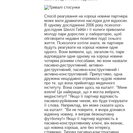
Спосіб реагування на хороші новини партнера
може мати драматичні наслідки для відносин.
В одному дослідженні 2006 року психолог-
дослідник Шеллі Гейбл і її колеги привозили
молоді пари дорослих у лабораторію, щоб
обговорити недавні позитивні події їхнього
життя. Психологи хотіли знати, як партнери
будуть реагувати на хороші новини одне
одного. Вони виявили, що, загалом-то, пари
відповідали одне одному на хороші новини
чотирма різними способами, які вони назвали:
пасивно-деструктивний, активно-
деструктивний, пасивно-конструктивний і
активно-конструктивний. Припустимо, одна
дружина нещодавно отримала чудові новини
про те, що вона прийнятадо медичного
інституту. Вона скаже щось на кшталт: "Мене
взяли! Це найкраще, що я могла вибрати,
медінститут! "Якщо її партнер відповість
пасивно-руйнівним чином, він буде ігнорувати
її слова. Наприклад, він може сказати щось
на кшталт: "Ви не повірите, я вчора дізнався
відмінну новину, я виграв безкоштовну
футболку!» Якщо її партнер відповість в
пасивно-конструктивному ключі, він визнає,
що новина хороша, але без інтересу,
стримано. Типова пасивно-конструктивна