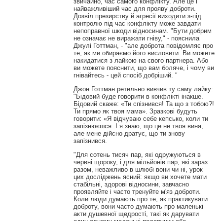
звичайно, час самого конфлікту. Але це і
найважливіший час для прояву доброти.
Дозвіл презирству й агресії виходити з-під
контролю під час конфлікту може завдати
непоправної шкоди відносинам. "Бути добрим
не означає не виражати гніву," - пояснила
Джулі Готтман, - "але доброта повідомляє про
те, як ми обираємо його висловити. Ви можете
накидатися з лайкою на свого партнера. Або
ви можете пояснити, що вам боляче, і чому ви
гнівайтесь - цей спосіб добріший. "
Джон Готтман ретельно вивчив ту саму лайку:
"Бідовий буде говорити в конфлікті інакше.
Бідовий скаже: «Ти спізнився! Та що з тобою?!
Ти прямо як твоя мама». Зразкові будуть
говорити: «Я відчуваю себе кепсько, коли ти
запізнюєшся. І я знаю, що це не твоя вина,
але мене дійсно дратує, що ти знову
запізнився.
"Для сотень тисяч пар, які одружуються в
червні щороку, і для мільйонів пар, які зараз
разом, неважливо в шлюбі вони чи ні, урок
цих досліджень ясний: якщо ви хочете мати
стабільні, здорові відносини, завчасно
проявляйте і часто тренуйте м'яз доброти.
Коли люди думають про те, як практикувати
доброту, вони часто думають про маленькі
акти душевної щедрості, такі як дарувати