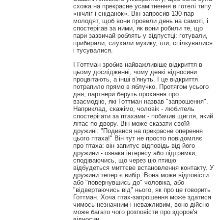
схожа на прекрасне усамітнення в готелі типу
«нічліг і сніданок». Він запросив 130 пар
молодят, щоб вони провели день на самоті, і
спостерігав за ними, як вони робили те, що
пари зазвичай роблять у відпустці: готували,
прибирали, слухали музику, їли, спілкувалися
і тусувалися.
І Готтман зробив найважливіше відкриття в
цьому дослідженні, чому деякі відносини
процвітають, а інші в'януть. І це відкриття
потрапило прямо в яблучко. Протягом усього
дня, партнери беруть прохання про
взаємодію, які Готтман назвав "запрошення".
Наприклад, скажімо, чоловік - любитель
спостерігати за птахами - побачив щигля, який
літає по двору. Він може сказати своїй
дружині: "Подивися на прекрасне оперення
цього птаха!" Він тут не просто повідомляє
про птаха: він запитує відповідь від його
дружини - ознака інтересу або підтримки,
сподіваючись, що через цю птицю
відбудеться миттєве встановлення контакту. У
дружини тепер є вибір. Вона може відповісти
або "повернувшись до" чоловіка, або
"відвертаючись від" нього, як про це говорить
Готтман. Хоча птах-запрошення може здатися
чимось незначним і неважливим, воно дійсно
може багато чого розповісти про здоров'я
відносин.