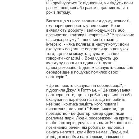
ні - зруйнуються їх відносини, чи будуть вони
разом і нещасні або разом і щасливі кілька
років потому.
Багато що з цього зводиться до душевності,
яку пари привносять у відносини. Вони
виявляють доброту і великодушність або
презирство, критику і неприязнь? "У зразкових
є звичка розуму," - пояснив Готтман в
інтерв'ю, - «яка полягає в наступному: вони
сканують соціальне середовище в пошуках
того, що вони можуть цінувати і за що
говорити «спасибі». Вони будують цю
культуру поваги та вдячності дуже
цілеспрямовано. Бідові ж сканують соціальне
середовище в пошуках помилок своїх
партнерів ".
«Це не просто сканування середовища", -
підхопила Джулія Готтман, - "Це сканування
партнера на те, що він робить правильно або
сканування партнера на те, що він робить
невірно і критика замість його поваги і
вираження вдячності." Вони виявили, що
презирство - це фактор номер один, який
розлучає пари. Люди, зосереджені на критиці
своїх партнерів, упускають цілих 50 відсотків
позитивних речей, які робить їх чоловік, і
бачать негатив, коли його немає. Люди, які
холодні зі своїми партнерами, навмисно