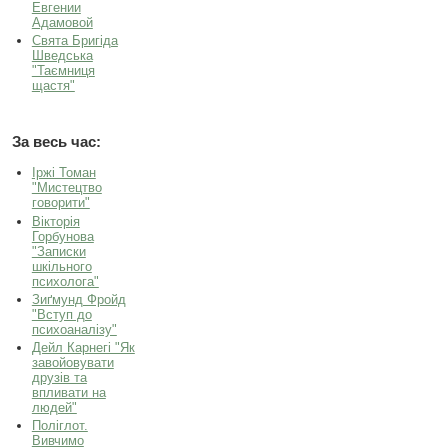
Евгении
Адамовой
Свята Бригіда
Шведська
"Таємниця
щастя"
За весь час:
Іржі Томан
"Мистецтво
говорити"
Вікторія
Горбунова
"Записки
шкільного
психолога"
Зиґмунд Фройд
"Вступ до
психоаналізу"
Дейл Карнегі "Як
завойовувати
друзів та
впливати на
людей"
Поліглот.
Вивчимо