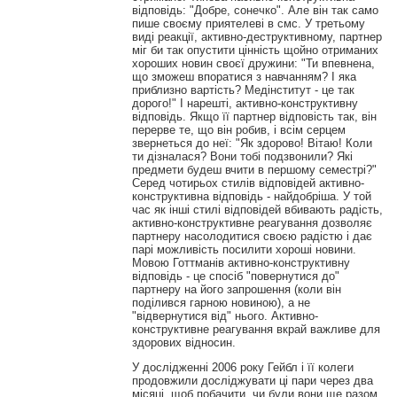
відповідь: "Добре, сонечко". Але він так само
пише своєму приятелеві в смс. У третьому
виді реакції, активно-деструктивному, партнер
міг би так опустити цінність щойно отриманих
хороших новин своєї дружини: "Ти впевнена,
що зможеш впоратися з навчанням? І яка
приблизно вартість? Медінститут - це так
дорого!" І нарешті, активно-конструктивну
відповідь. Якщо її партнер відповість так, він
перерве те, що він робив, і всім серцем
звернеться до неї: "Як здорово! Вітаю! Коли
ти дізналася? Вони тобі подзвонили? Які
предмети будеш вчити в першому семестрі?"
Серед чотирьох стилів відповідей активно-
конструктивна відповідь - найдобріша. У той
час як інші стилі відповідей вбивають радість,
активно-конструктивне реагування дозволяє
партнеру насолодитися своєю радістю і дає
парі можливість посилити хороші новини.
Мовою Готтманів активно-конструктивну
відповідь - це спосіб "повернутися до"
партнеру на його запрошення (коли він
поділився гарною новиною), а не
"відвернутися від" нього. Активно-
конструктивне реагування вкрай важливе для
здорових відносин.
У дослідженні 2006 року Гейбл і її колеги
продовжили досліджувати ці пари через два
місяці, щоб побачити, чи були вони ще разом.