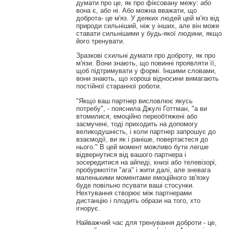
думати про це, як про фіксовану межу: або
вона є, або ні. Або можна вважати, що
доброта- це м'яз. У деяких людей цей м'яз від
природи сильніший, ніж у інших, але він може
ставати сильнішими у будь-якої людини, якщо
його тренувати.
Зразкові схильні думати про доброту, як про
м'язи. Вони знають, що повинні проявляти її,
щоб підтримувати у формі. Іншими словами,
вони знають, що хороші відносини вимагають
постійної старанної роботи.
"Якщо ваш партнер висловлює якусь
потребу", - пояснила Джулі Готтман, "а ви
втомилися, емоційно переобтяжені або
засмучені, тоді приходить на допомогу
великодушність, і коли партнер запрошує до
взаємодії, ви як і раніше, повертаєтеся до
нього." В цей момент можливо бути легше
відвернутися від вашого партнера і
зосередитися на айпеді, книзі або телевізорі,
пробурмотіти "ага" і жити далі, але зневага
маленькими моментами емоційного зв'язку
буде повільно псувати ваші стосунки.
Нехтування створює між партнерами
дистанцію і плодить образи на того, хто
ігнорує.
Найважчий час для тренування доброти - це,