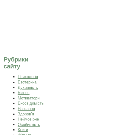
Рубрики
сайту
Психологія
Езотерика
Духовність
Бізнес
Мотиватори
Екосвідомість
Навчання
Здоров’я
Неймовірне
Особистість
Книги