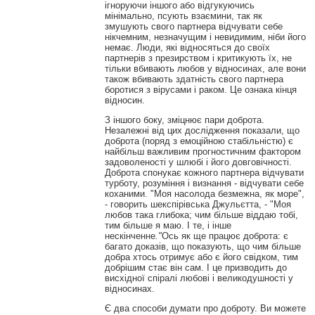
ігноруючи іншого або відгукуючись
мінімально, псують взаємини, так як
змушують свого партнера відчувати себе
нікчемним, незначущим і невидимим, ніби його
немає. Люди, які відносяться до своїх
партнерів з презирством і критикують їх, не
тільки вбивають любов у відносинах, але вони
також вбивають здатність свого партнера
боротися з вірусами і раком. Це ознака кінця
відносин.
З іншого боку, зміцнює пари доброта.
Незалежні від цих дослідження показали, що
доброта (поряд з емоційною стабільністю) є
найбільш важливим прогностичним фактором
задоволеності у шлюбі і його довговічності.
Доброта спонукає кожного партнера відчувати
турботу, розуміння і визнання - відчувати себе
коханими. "Моя насолода безмежна, як море",
- говорить шекспірівська Джульєтта, - "Моя
любов така глибока; чим більше віддаю тобі,
тим більше я маю. І те, і інше
нескінченне
.
"
Ось як ще працює доброта: є
багато доказів, що показують, що чим більше
добра хтось отримує або є його свідком, тим
добрішим стає він сам. І це призводить до
висхідної спіралі любові і великодушності у
відносинах.
Є два способи думати про доброту. Ви можете