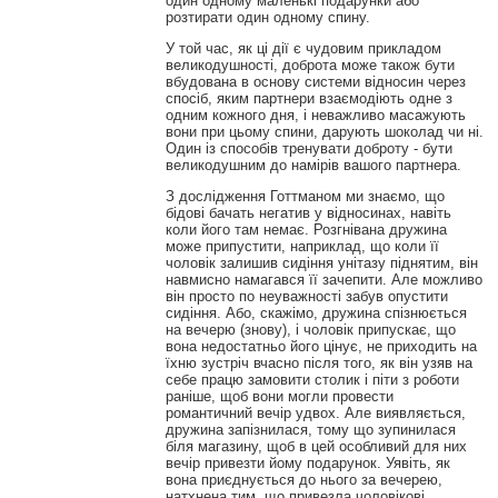
один одному маленькі подарунки або
розтирати один одному спину.
У той час, як ці дії є чудовим прикладом
великодушності, доброта може також бути
вбудована в основу системи відносин через
спосіб, яким партнери взаємодіють одне з
одним кожного дня, і неважливо масажують
вони при цьому спини, дарують шоколад чи ні.
Один із способів тренувати доброту - бути
великодушним до намірів вашого партнера.
З дослідження Готтманом ми знаємо, що
бідові бачать негатив у відносинах, навіть
коли його там немає. Розгнівана дружина
може припустити, наприклад, що коли її
чоловік залишив сидіння унітазу піднятим, він
навмисно намагався її зачепити. Але можливо
він просто по неуважності забув опустити
сидіння. Або, скажімо, дружина спізнюється
на вечерю (знову), і чоловік припускає, що
вона недостатньо його цінує, не приходить на
їхню зустріч вчасно після того, як він узяв на
себе працю замовити столик і піти з роботи
раніше, щоб вони могли провести
романтичний вечір удвох. Але виявляється,
дружина запізнилася, тому що зупинилася
біля магазину, щоб в цей особливий для них
вечір привезти йому подарунок. Уявіть, як
вона приєднується до нього за вечерею,
натхнена тим, що привезла чоловікові