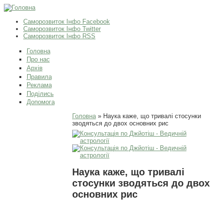
Саморозвиток Інфо Facebook
Саморозвиток Інфо Twitter
Саморозвиток Інфо RSS
Головна
Про нас
Архів
Правила
Реклама
Поділись
Допомога
Ви є тут
Головна
» Наука каже, що тривалі стосунки
зводяться до двох основних рис
Наука каже, що тривалі
стосунки зводяться до двох
основних рис