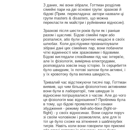
З даних, які вони зібрали, Готтман розділив
сімейні пари на дві основні групи: зразкові й
бідові (Прим. перекладача: автори назвали ці
групи masters & disasters, що можна
перекласти як майстри і руйнівники відносин).
Зразкові після шести років були як і раніше
разом і щасливі. Бідові сімейні пари або
розпалися, або були хронічно нещасні в своїх
шлюбах. Коли дослідники проаналізували
зібрані дані цих сімейних пар, вони побачили
чіткі відмінності між зразковими і бідовими.
Бідові виглядали спокійними під час інтерв'ю,
але їх фізіологія, виміряна електродами,
розповідала зовсім іншу історію. Їх серцебиття
було швидким, їх потові залози були активні, і
у їх кровотоку була велика швидкість.
Тривалий час відстежуючи тисячі пар, Готтман
виявив, що чим більше фізіологічно активними
вони були в лабораторії, тим швидше їх
відносини погіршувалися з часом. Але до чого
ця фізіологія має відношення? Проблема була
в тому, що бідові проявляли всі ознаки
збудження - режиму бий-або-біжи (fight-or-
flight) - у своїх відносинах. Вони сиділи поруч
зі своїм чоловіком і розмовляли, але для їх
тіл це було схоже на зіткнення з шаблезубих
тигрів. Навіть коли вони говорили про приємні