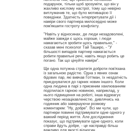
подарунок, тільки щоб зрозуміти, що він у
жахливо кислому настрої, тому що невірно
витлумачив те, що було мотивацією її
поведінки. Здатність інтерпретувати дії і
наміри свого партнера милосердно може
пом'якшити гостроту конфлікту.
"Навіть у відносинах, де люди незадоволені,
майже завжди є щось хороше, і люди
намагаються зробити щось правильно," -
сказав мені психолог Tай Таширо, - "У
більшості випадків партнер намагається
робити правильні речі, навіть якщо робить це
погано. Так що цінуйте наміри".
Ще одна потужна стратегія доброти пов'язана
із загальною радістю. Одна з явних ознак
бідових пар, які вивчав Готтман, їх нездатність
приєднуватися до гарних новин іншого. Коли
одна людина в парі з приємним хвилюванням
поділилася гарною новиною, наприклад, у
нього підвищення на роботі, інша відреагує
черствою незацікавленістю, дивлячись на
годинник або завершуючи розмову
коментарем: "Ну, добре". Всі ми чули, що
партнери повинні підтримувати одне одного у
важкий період життя. Але дослідження
показує, що підтримувати одне одного, коли
справи йдуть добре, - це насправді більш
важливо для якості відносин.