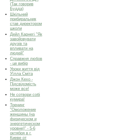
(Так говорив
Будда)
Шкільний
прибиральник
став директором
школи
Дейл Карнегі "Як
завойовувати
друзів та
впливати на
людей"
Справжня любов
- це вибір
Уроки життя від
Уїлла Сміта
Джон Кехо -
Підсвідомість
може все!
Не сотвори собі
кумира!
Тренинг
"Омоложение
женщины (на
физическом и
энергетическом
уровне)" - 5-6
октября в г.
Киеве от