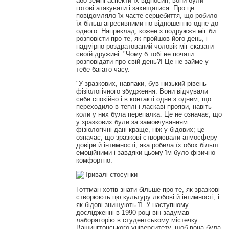
або земні аспекти їх відносин, вони були
готові атакувати і захищатися. Про це
повідомляло їх часте серцебиття, що робило
їх більш агресивними по відношенню одне до
одного. Наприклад, кожен з подружжя міг би
розповісти про те, як пройшов його день, і
надмірно роздратований чоловік міг сказати
своїй дружині: "Чому б тобі не почати
розповідати про свій день?! Це не займе у
тебе багато часу.
"У зразкових, навпаки, був низький рівень
фізіологічного збудження. Вони відчували
себе спокійно і в контакті одне з одним, що
переходило в теплі і ласкаві прояви, навіть
коли у них була перепалка. Це не означає, що
у зразкових були за замовчуванням
фізіологічні дані краще, ніж у бідових; це
означає, що зразкові створювали атмосферу
довіри й інтимності, яка робила їх обох більш
емоційними і завдяки цьому їм було фізично
комфортно.
Готтман хотів знати більше про те, як зразкові
створюють цю культуру любові й інтимності, і
як бідові знищують її. У наступному
дослідженні в 1990 році він задумав
лабораторію в студентському містечку
Вашингтонського університету, щоб вона була