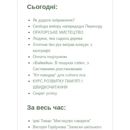
Сьогодні:
Як додати зображення?
Свобода вибору напередодні Переходу
ОРАТОРСЬКЕ МИСТЕЦТВО
Людина, яка садила дерева
Хлопчик без рук виграв конкурс з
каліграфії
Оплата поцілунком
«Вайвейшн. В пошуках себе», з
Системними розстановками
"Кіт-поводир" для сліпого пса
КУРС РОЗВИТКУ ПАМ’ЯТІ І
ШВИДКОЧИТАННЯ
Секрет успіху
За весь час:
Іржі Томан "Мистецтво говорити"
Вікторія Горбунова "Записки шкільного