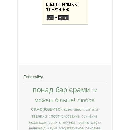
Теги сайту
понад бар’єрами
ти
можеш більше!
любов
саморозвиток
фестивалі
цитати
тварини
спорт
рисование
обучение
медитация
успіх
стосунки
притча
щастя
неінвалід
наука
медитативное
реклама