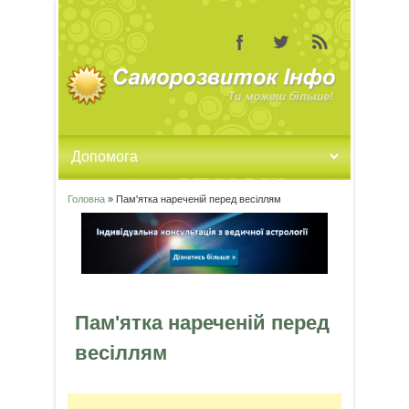
Головна
» Пам'ятка нареченій перед весіллям
Ви є тут
Пам'ятка нареченій перед
весіллям