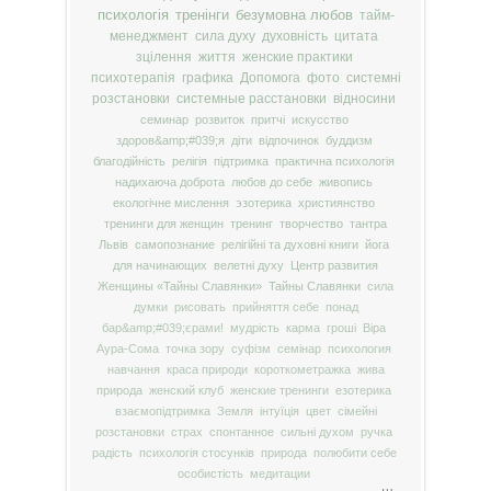
психологія
тренінги
безумовна любов
тайм-
менеджмент
сила духу
духовність
цитата
зцілення
життя
женские практики
психотерапія
графика
Допомога
фото
системні
розстановки
системные расстановки
відносини
семинар
розвиток
притчі
искусство
здоров&amp;#039;я
діти
відпочинок
буддизм
благодійність
релігія
підтримка
практична психологія
надихаюча доброта
любов до себе
живопись
екологічне мислення
эзотерика
християнство
тренинги для женщин
тренинг
творчество
тантра
Львів
самопознание
релігійні та духовні книги
йога
для начинающих
велетні духу
Центр развития
Женщины «Тайны Славянки»
Тайны Славянки
сила
думки
рисовать
прийняття себе
понад
бар&amp;#039;єрами!
мудрість
карма
гроші
Віра
Аура-Сома
точка зору
суфізм
семінар
психология
навчання
краса природи
короткометражка
жива
природа
женский клуб
женские тренинги
езотерика
взаємопідтримка
Земля
інтуїція
цвет
сімейні
розстановки
страх
спонтанное
сильні духом
ручка
радість
психологія стосунків
природа
полюбити себе
особистість
медитации