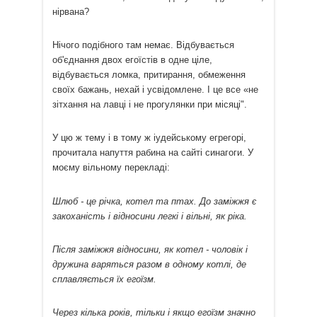
нірвана?
Нічого подібного там немає. Відбувається
об'єднання двох егоїстів в одне ціле,
відбувається ломка, притирання, обмеження
своїх бажань, нехай і усвідомлене. І це все «не
зітхання на лавці і не прогулянки при місяці".
У цю ж тему і в тому ж іудейському егрегорі,
прочитала напуття рабина на сайті синагоги. У
моєму вільному перекладі:
Шлюб - це річка, котел та птах. До заміжжя є
закоханість і відносини легкі і вільні, як ріка.
Після заміжжя відносини, як котел - чоловік і
дружина варяться разом в одному котлі, де
сплавляється їх егоїзм.
Через кілька років, тільки і якщо егоїзм значно