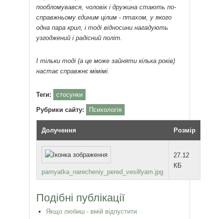
пообломувався, чоловік і дружина стають по-
справжньому єдиним цілим - птахом, у якого
одна пара крил, і тоді відносини нагадують
узгоджений і радісний політ.
І тільки тоді (а це може зайняти кілька років)
настає справжнє мімімі.
Теги:
стосунки
Рубрики сайту:
Психологія
Долучення
Розмір
27.12
КБ
pamyatka_narecheniy_pered_vesillyam.jpg
Подібні публікації
Якщо любиш - вмій відпустити