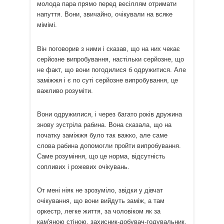
молода пара прямо перед весіллям отримати
напуття. Вони, звичайно, очікували на всяке
мімімі.
Він поговорив з ними і сказав, що на них чекає
серйозне випробування, настільки серйозне, що
не факт, що вони погодилися б одружитися. Але
заміжжя і є по суті серйозне випробування, це
важливо розуміти.
Вони одружилися, і через багато років дружина
знову зустріла рабина. Вона сказала, що на
початку заміжжя було так важко, але саме
слова рабина допомогли пройти випробування.
Саме розуміння, що це норма, відсутність
сопливих і рожевих очікувань.
От мені ніяк не зрозуміло, звідки у дівчат
очікування, що вони вийдуть заміж, а там
оркестр, легке життя, за чоловіком як за
кам'яною стіною, захисник-добувач-годувальник,