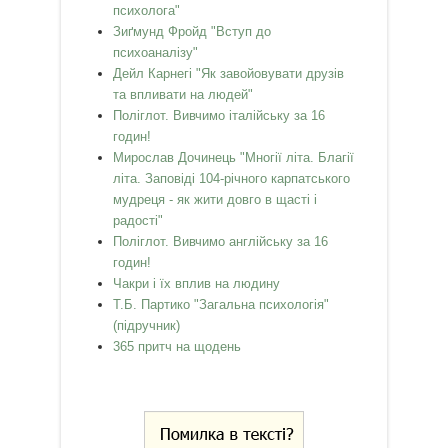
психолога"
Зиґмунд Фройд "Вступ до
психоаналізу"
Дейл Карнегі "Як завойовувати друзів
та впливати на людей"
Поліглот. Вивчимо італійську за 16
годин!
Мирослав Дочинець "Многії літа. Благії
літа. Заповіді 104-річного карпатського
мудреця - як жити довго в щасті і
радості"
Поліглот. Вивчимо англійську за 16
годин!
Чакри і їх вплив на людину
Т.Б. Партико "Загальна психологія"
(підручник)
365 притч на щодень