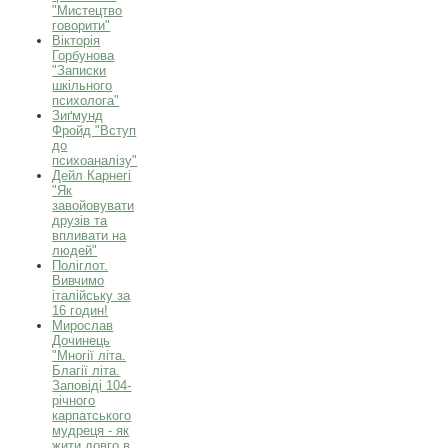
"Мистецтво
говорити"
Вікторія
Горбунова
"Записки
шкільного
психолога"
Зиґмунд
Фройд "Вступ
до
психоаналізу"
Дейл Карнегі
"Як
завойовувати
друзів та
впливати на
людей"
Поліглот.
Вивчимо
італійську за
16 годин!
Мирослав
Дочинець
"Многії літа.
Благії літа.
Заповіді 104-
річного
карпатського
мудреця - як
жити довго в