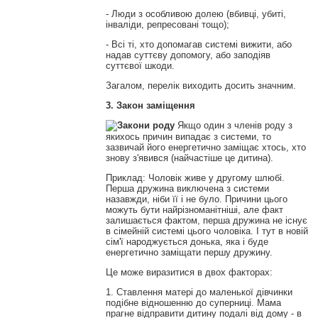
- Люди з особливою долею (вбивці, убиті,
інваліди, репресовані тощо);
- Всі ті, хто допомагав системі вижити, або
надав суттєву допомогу, або заподіяв
суттєвої шкоди.
Загалом, перелік виходить досить значним.
3. Закон заміщення
Якщо один з членів роду з
якихось причин випадає з системи, то
зазвичай його енергетично заміщає хтось, хто
знову з'явився (найчастіше це дитина).
Приклад: Чоловік живе у другому шлюбі.
Перша дружина виключена з системи
назавжди, ніби її і не було. Причини цього
можуть бути найрізноманітніші, але факт
залишається фактом, перша дружина не існує
в сімейній системі цього чоловіка. І тут в новій
сім'ї народжується донька, яка і буде
енергетично заміщати першу дружину.
Це може виразитися в двох факторах:
1. Ставлення матері до маленької дівчинки
подібне відношенню до суперниці. Мама
прагне відправити дитину подалі від дому - в