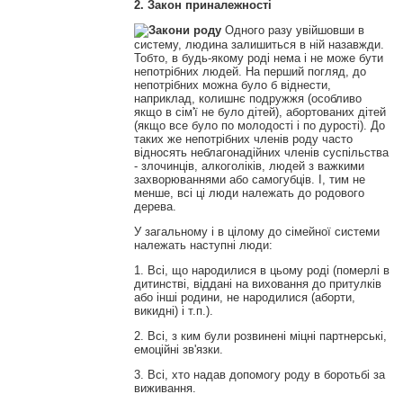
2. Закон приналежності
Одного разу увійшовши в
систему, людина залишиться в ній назавжди.
Тобто, в будь-якому роді нема і не може бути
непотрібних людей. На перший погляд, до
непотрібних можна було б віднести,
наприклад, колишнє подружжя (особливо
якщо в сім'ї не було дітей), абортованих дітей
(якщо все було по молодості і по дурості). До
таких же непотрібних членів роду часто
відносять неблагонадійних членів суспільства
- злочинців, алкоголіків, людей з важкими
захворюваннями або самогубців. І, тим не
менше, всі ці люди належать до родового
дерева.
У загальному і в цілому до сімейної системи
належать наступні люди:
1. Всі, що народилися в цьому роді (померлі в
дитинстві, віддані на виховання до притулків
або інші родини, не народилися (аборти,
викидні) і т.п.).
2. Всі, з ким були розвинені міцні партнерські,
емоційні зв'язки.
3. Всі, хто надав допомогу роду в боротьбі за
виживання.