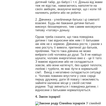
дитячий табір, до бабусі і т.п. Донька від мами
теж не відстає, намагаючись наполягти на
своїх амбіціях, вказуючи матері, що і коли тій
належить робити або не робити.
2. Дівчинка - улюблениця батька і ці симпатії
взаємні. Будь-які бажання дитини батько
виконує беззаперечно, тим самим виховуючи
типову «татову» доньку.
Однак треба сказати, що така поведінка
дитини і такі відносини між ним і її батьками
аж ніяк не є нормою. Дівчинка росте, і разом з
нею ростуть її вимоги, претензії до батьків,
проблеми. Часто така дівчина не може
вибрати собі чоловіка до душі. Та й не навіщо
шукати, чоловік енергетично вже є - це її тато.
З мамою відносини або не складаються
зовсім, або вони натягнуті, без щирої теплоти,
любові і турботи, як має бути в нормальній
сім'ї. Вихід з негативно складається ситуації
є. Чоловік повинен впустити у своє серце
першу дружину, дати їй повагу і можливість
зайняти належне місце у своїй системі
родини. Тоді зміниться і поведінка дитини, і
відносини з батьками нормалізуються.
4. Закон ієрархії
У сімейній