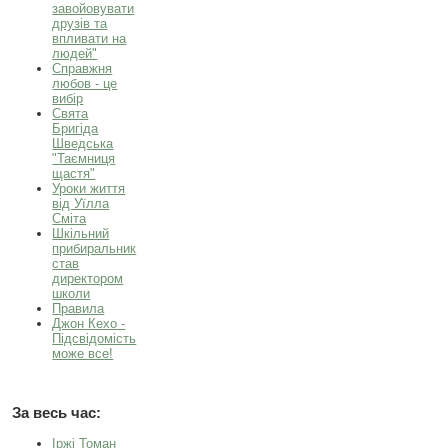
завойовувати
друзів та
впливати на
людей"
Справжня
любов - це
вибір
Свята
Бригіда
Шведська
"Таємниця
щастя"
Уроки життя
від Уїлла
Сміта
Шкільний
прибиральник
став
директором
школи
Правила
Джон Кехо -
Підсвідомість
може все!
За весь час:
Іржі Томан