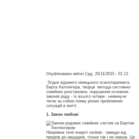
Опубліковано
admin
Срд, 25/11/2015 - 01:12
Згідно відомого німецького психотерапевта
Берта Хеллінгера, творця метода системно-
сімейних розстановок, порушення основних
законів роду - їх всього чотири - неминуче
тягне за собою появу різних проблемних
ситуацій в житті.
1. Закон любові
Напрямок течії енергії любові - завжди від
предків до нащадків, тільки так і не інакше. Це