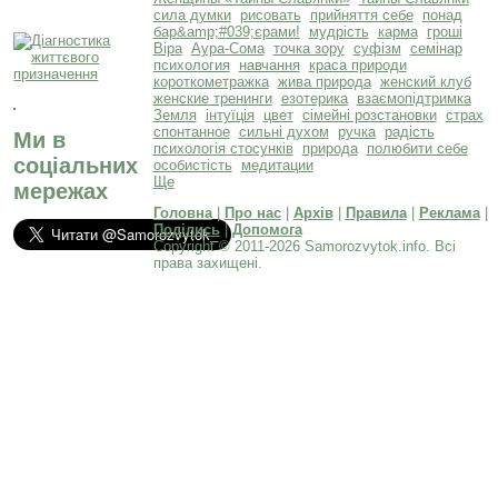
сила думки
рисовать
прийняття себе
понад
бар&amp;#039;єрами!
мудрість
карма
гроші
Віра
Аура-Сома
точка зору
суфізм
семінар
психология
навчання
краса природи
короткометражка
жива природа
женский клуб
женские тренинги
езотерика
взаємопідтримка
Земля
інтуїція
цвет
сімейні розстановки
страх
спонтанное
сильні духом
ручка
радість
Ми в
психологія стосунків
природа
полюбити себе
соціальних
особистість
медитации
Ще
мережах
Головна
|
Про нас
|
Архів
|
Правила
|
Реклама
|
Поділись
|
Допомога
Copyright © 2011-2026 Samorozvytok.info. Всі
права захищені.