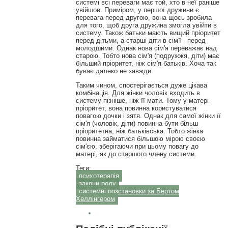
системі всі переваги має той, хто в неї раніше
увійшов. Приміром, у першої дружини є
перевага перед другою, вона щось зробила
для того, щоб друга дружина змогла увійти в
систему. Також батьки мають вищий пріоритет
перед дітьми, а старші діти в сім'ї - перед
молодшими. Однак нова сім'я переважає над
старою. Тобто нова сім'я (подружжя, діти) має
більший пріоритет, ніж сім'я батьків. Хоча так
буває далеко не завжди.
Таким чином, спостерігається дуже цікава
комбінація. Для жінки чоловік входить в
систему пізніше, ніж її мати. Тому у матері
пріоритет, вона повинна користуватися
повагою дочки і зятя. Однак для самої жінки її
сім'я (чоловік, діти) повинна бути більш
пріоритетна, ніж батьківська. Тобто жінка
повинна займатися більшою мірою своєю
сім'єю, зберігаючи при цьому повагу до
матері, як до старшого члену системи.
Теги:
психотерапія
закони роду
системні розстановки за Бертом
Хеллінгером