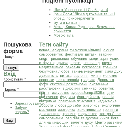
Подібні публікації
Шлях Упевненості і Свободи - 4
Ірвін Ялом "Ліки від кохання та інші
оповіді психотерапевта"
Бути в контакті
Метод Карла Роджерса: Безумовне
прийняття
Мовою тіла
Пошукова
Теги сайту
форма
понад бар’єрами
ти можеш більше!
любов
саморозвиток
фестивалі
цитати
тварини
Пошук
спорт
рисование
обучение
медитация
успіх
стосунки
притча
щастя
неінвалід
наука
медитативное
реклама
психологія
тренінги
безумовна любов
тайм-менеджмент
сила духу
Вхід
духовність
цитата
зцілення
життя
женские
Користувач
*
практики
психотерапія
графика
Допомога
фото
системні розстановки
системные
расстановки
відносини
семинар
розвиток
Пароль
*
притчі
искусство
здоров&amp;#039;я
діти
відпочинок
буддизм
благодійність
релігія
підтримка
практична психологія
надихаюча
Зареєструватися
доброта
любов до себе
живопись
екологічне
Забули
мислення
эзотерика
християнство
тренинги
пароль?
для женщин
тренинг
творчество
тантра Львів
самопознание
релігійні та духовні книги
йога
для начинающих
велетні духу
Центр развития
Женщины «Тайны Славянки»
Тайны Славянки