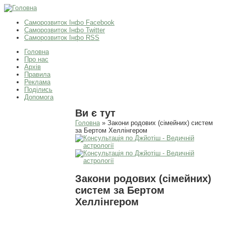
Саморозвиток Інфо Facebook
Саморозвиток Інфо Twitter
Саморозвиток Інфо RSS
Головна
Про нас
Архів
Правила
Реклама
Поділись
Допомога
Ви є тут
Головна
» Закони родових (сімейних) систем
за Бертом Хеллінгером
Закони родових (сімейних)
систем за Бертом
Хеллінгером