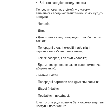
4. Всі, хто заподіяв шкоду системі.
Попросту кажучи, в сімейну систему
звичайної середньостатистичної жінки будуть
входити:
- Чоловік;
- Діти;
- Діти чоловіка від попередніх шлюбів (якщо
такі є);
- Попередні сильні емоційні або міцні
партнерські зв'язки самої жінки;
- Такі ж попередні зв'язки чоловіка;
- Брати, сестри (включаючи рано померлих,
абортованих);
- Батько і мати;
- Попередні партнери або дружини батьків;
- Дідусі й бабусі;
- Прабабусі і прадідусі.
Крім того, в роді повинні бути окремо виділені
наступні його члени: