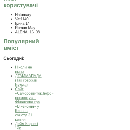
користувачі
Hatamary
Vet1140
Ірина 14
Roman May
ALENA_16_08
Популярний
вміст
Сьогодні:
Ніколи не
пізно
ДГАММАПАДА
(Так говорив
Будда)
Сайт
«Саморозвиток.Інфо»
презентує –
Фінансова гра
«Вікеномія» у
Києві в
суботу 21
квітня
Дейл Карнегі
"Як