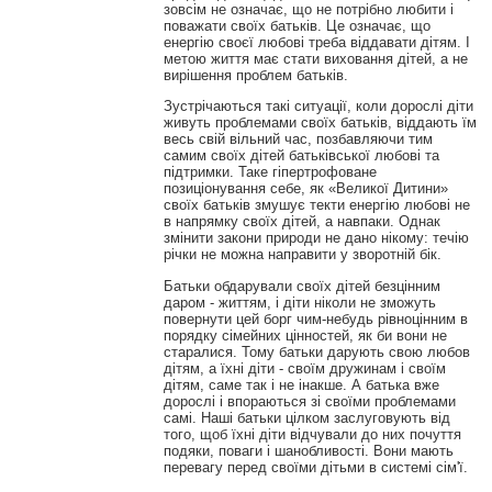
зовсім не означає, що не потрібно любити і
поважати своїх батьків. Це означає, що
енергію своєї любові треба віддавати дітям. І
метою життя має стати виховання дітей, а не
вирішення проблем батьків.
Зустрічаються такі ситуації, коли дорослі діти
живуть проблемами своїх батьків, віддають їм
весь свій вільний час, позбавляючи тим
самим своїх дітей батьківської любові та
підтримки. Таке гіпертрофоване
позиціонування себе, як «Великої Дитини»
своїх батьків змушує текти енергію любові не
в напрямку своїх дітей, а навпаки. Однак
змінити закони природи не дано нікому: течію
річки не можна направити у зворотній бік.
Батьки обдарували своїх дітей безцінним
даром - життям, і діти ніколи не зможуть
повернути цей борг чим-небудь рівноцінним в
порядку сімейних цінностей, як би вони не
старалися. Тому батьки дарують свою любов
дітям, а їхні діти - своїм дружинам і своїм
дітям, саме так і не інакше. А батька вже
дорослі і впораються зі своїми проблемами
самі. Наші батьки цілком заслуговують від
того, щоб їхні діти відчували до них почуття
подяки, поваги і шанобливості. Вони мають
перевагу перед своїми дітьми в системі сім'ї.