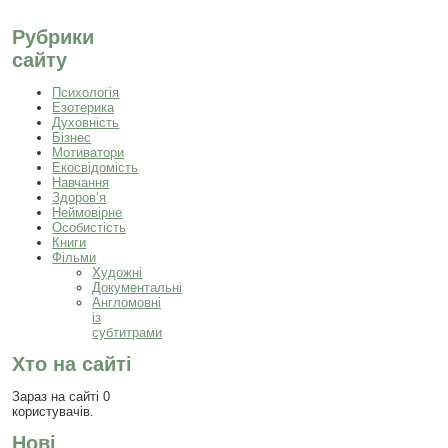
Рубрики
сайту
Психологія
Езотерика
Духовність
Бізнес
Мотиватори
Екосвідомість
Навчання
Здоров’я
Неймовірне
Особистість
Книги
Фільми
Художні
Документальні
Англомовні
із
субтитрами
Хто на сайті
Зараз на сайті 0
користувачів.
Нові