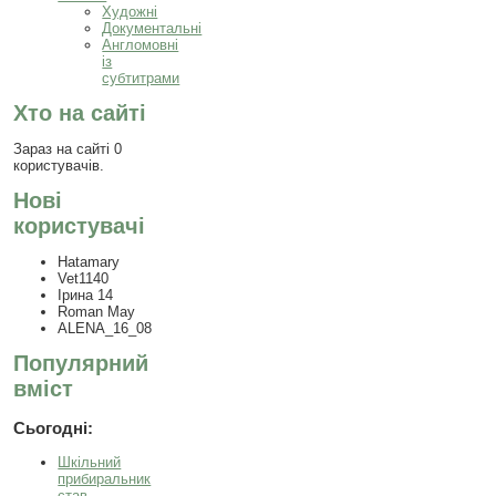
Художні
Документальні
Англомовні
із
субтитрами
Хто на сайті
Зараз на сайті 0
користувачів.
Нові
користувачі
Hatamary
Vet1140
Ірина 14
Roman May
ALENA_16_08
Популярний
вміст
Сьогодні:
Шкільний
прибиральник
став