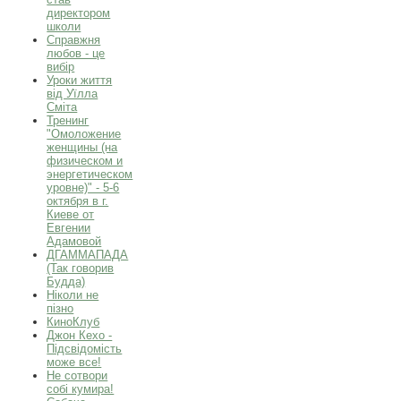
директором
школи
Справжня
любов - це
вибір
Уроки життя
від Уїлла
Сміта
Тренинг
"Омоложение
женщины (на
физическом и
энергетическом
уровне)" - 5-6
октября в г.
Киеве от
Евгении
Адамовой
ДГАММАПАДА
(Так говорив
Будда)
Ніколи не
пізно
КиноКлуб
Джон Кехо -
Підсвідомість
може все!
Не сотвори
собі кумира!