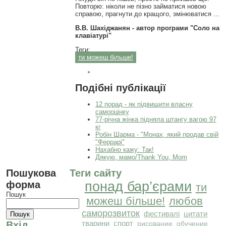
Повторю: ніколи не пізно займатися новою
справою, прагнути до кращого, змінюватися ...
В.В. Шахіджанян - автор програми "Соло на
клавіатурі"
Теги:
ти можеш більше!
Подібні публікації
12 порад - як підвищити власну
самооцінку
77-річна жінка підняла штангу вагою 97
кг
Робін Шарма - "Монах, який продав свій
"Феррарі"
Нахабно кажу: Так!
Дякую, мамо/Thank You, Mom
Пошукова
Теги сайту
форма
понад бар’єрами
ти
Пошук
можеш більше!
любов
саморозвиток
фестивалі
цитати
тварини
спорт
Вхід
рисование
обучение