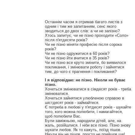
Останнім часом я отримав багато листів з
одним і тим же запитанням, сенс якого
зводиться до двох слів: а чи не запізно?
Хтось запитує, чи не пізно проходити «Соло»
після п'ятдесяти років?
Чи не пізно міняти професію після сорока
років?
Чи не пізно одружитися в 60 років?
Чи не пізно йти вчитися в 35 років?
Чи не пізно все круто змінити, бо виявилося
покликання, і змінювати роботу і зайнятися
тим, до чого є прагнення і покликання?
І я відповідаю: не пізно. Ніколи не буває
пізно.
Хочеться змінюватися в сімдесят років - треба
змінюватися.
Хочеться зайнятися улюбленою справою в
шістдесят років - займайтеся.
Є потреба в любові у п'ятдесят років - шукайте
того, кого можна полюбити, і намагайтеся,
щоб полюбили Вас.
Були заміжньою, народили дітей, але, на
жаль, розійшлися. І ніби все пізно. Пізно знову
шукати любов. Як то кажуть, поїзд пішов.
Нікуди він не пішов, просто не прийшов ще!