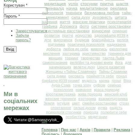
медитация
успіх
стосунки
притча
щастя
Користувач
*
неінвалід
наука
медитативное
реклама
психологія
тренінги
безумовна любов
тайм-
Пароль
*
менеджмент
сила духу
духовність
цитата
зцілення
життя
женские практики
психотерапія
графика
Допомога
фото
системні розстановки
Зареєструватися
системные расстановки
відносини
семинар
Забули
розвиток
притчі
искусство
здоров&amp;#039;я
пароль?
діти
відпочинок
буддизм
благодійність
релігія
підтримка
практична психологія
надихаюча
доброта
любов до себе
живопись
екологічне
мислення
эзотерика
християнство
тренинги для
женщин
тренинг
творчество
тантра Львів
самопознание
релігійні та духовні книги
йога
для
начинающих
велетні духу
Центр развития
Женщины «Тайны Славянки»
Тайны Славянки
сила думки
рисовать
прийняття себе
понад
бар&amp;#039;єрами!
мудрість
карма
гроші
Віра
Аура-Сома
точка зору
суфізм
семінар
психология
навчання
краса природи
Ми в
короткометражка
жива природа
женский клуб
женские тренинги
езотерика
взаємопідтримка
соціальних
Земля
інтуїція
цвет
сімейні розстановки
страх
мережах
спонтанное
сильні духом
ручка
радість
психологія стосунків
природа
полюбити себе
особистість
медитации
Ще
Головна
|
Про нас
|
Архів
|
Правила
|
Реклама
|
Поділись
|
Допомога