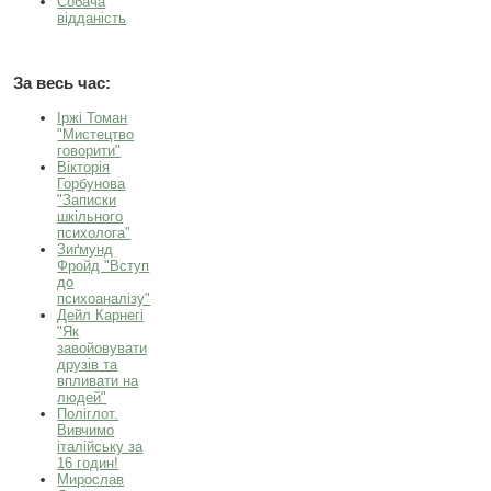
Собача
відданість
За весь час:
Іржі Томан
"Мистецтво
говорити"
Вікторія
Горбунова
"Записки
шкільного
психолога"
Зиґмунд
Фройд "Вступ
до
психоаналізу"
Дейл Карнегі
"Як
завойовувати
друзів та
впливати на
людей"
Поліглот.
Вивчимо
італійську за
16 годин!
Мирослав