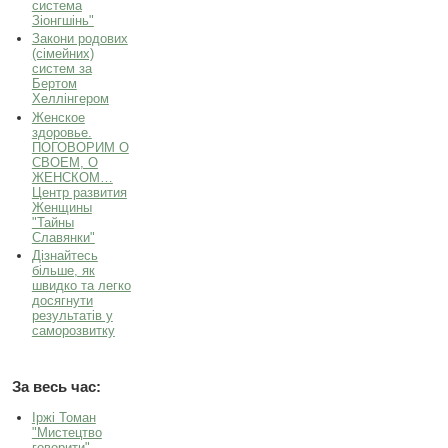
система
Зіонгшінь"
Закони родових
(сімейних)
систем за
Бертом
Хеллінгером
Женское
здоровье.
ПОГОВОРИМ О
СВОЕМ, О
ЖЕНСКОМ…
Центр развития
Женщины
"Тайны
Славянки"
Дізнайтесь
більше, як
швидко та легко
досягнути
результатів у
саморозвитку
За весь час:
Іржі Томан
"Мистецтво
говорити"