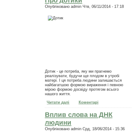
Про дотики
Опубліковано
admin
Чтв, 06/11/2014 - 17:18
Дотик - це потреба, яку ми прагнемо
реалізувати, будучи ще плодом в утробі
матері. І ця потреба людини залишається
найбагатшою формою вираження і певною
мірою формою досвіду протягом всього
нашого життя.
Читати далі
про Про дотики
Коментарі
Вплив слова на ДНК
людини
Опубліковано
admin
Срд, 18/06/2014 - 15:36