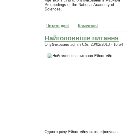
йдеться в статті, опублікованій в журналі
Proceedings of the National Academy of
Sciences.
Читати далі
про Тілесна карта емоцій
Коментарі
людини
Найголовніше питання
Опубліковано
admin
Сбт, 23/02/2013 - 16:54
Одного разу Ейнштейну зателефонував