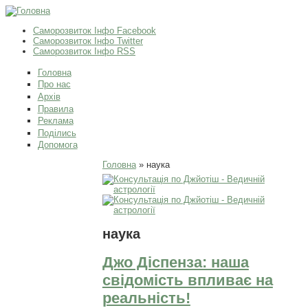
Саморозвиток Інфо Facebook
Саморозвиток Інфо Twitter
Саморозвиток Інфо RSS
Головна
Про нас
Архів
Правила
Реклама
Поділись
Допомога
Ви є тут
Головна
» наука
наука
Джо Діспенза: наша
свідомість впливає на
реальність!