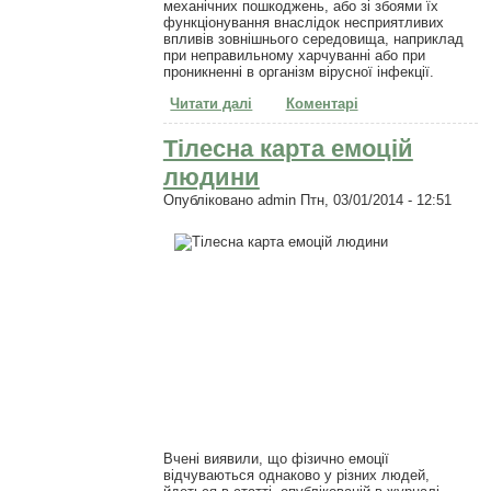
механічних пошкоджень, або зі збоями їх
функціонування внаслідок несприятливих
впливів зовнішнього середовища, наприклад
при неправильному харчуванні або при
проникненні в організм вірусної інфекції.
Читати далі
про Людина, як
Коментарі
біоенергоінформаційна система
Тілесна карта емоцій
людини
Опубліковано
admin
Птн, 03/01/2014 - 12:51
Вчені виявили, що фізично емоції
відчуваються однаково у різних людей,