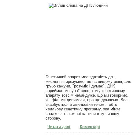
Генетичний апарат має здатність до
мислення, зрозуміло, не на вищому рівні, але
грубо кажучи, "розуміє і думає". ДНК
сприймає мову і її сенс, тому генетичному
апарату зовсім небайдуже, що ми говоримо,
які фільми дивимося, про що думаємо. Все
вкарбується в хвильовий геном, тобто
хвильову генетичну програму, яка міняє
спадковість кожної клітини в ту чи іншу
сторону.
Читати далі
про Вплив слова на ДНК людини
Коментарі