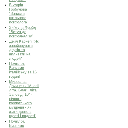
Вікторія
Горбунова
"Записки
шкільного
психолога"
Зиґмунд Фройд
"Вступ до
психоаналізу"
Дейл Карнегі "Як
завойовувати
друзів та
впливати на
людей"
Поліглот.
Вивчимо
італійську за 16
годин!
Мирослав
Дочинець "Многії
літа. Благії літа.
Заповіді 104-
річного
карпатського
мудреця - як
жити довго в
щасті і радості"
Поліглот.
Вивчимо