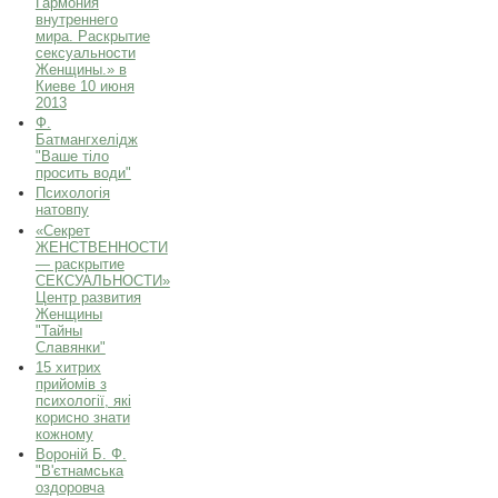
Гармония
внутреннего
мира. Раскрытие
сексуальности
Женщины.» в
Киеве 10 июня
2013
Ф.
Батмангхелідж
"Ваше тіло
просить води"
Психологія
натовпу
«Секрет
ЖЕНСТВЕННОСТИ
— раскрытие
СЕКСУАЛЬНОСТИ»
Центр развития
Женщины
"Тайны
Славянки"
15 хитрих
прийомів з
психології, які
корисно знати
кожному
Вороній Б. Ф.
"В'єтнамська
оздоровча