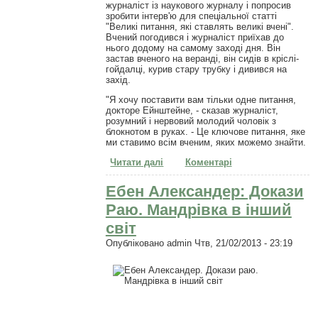
журналіст із наукового журналу і попросив
зробити інтерв'ю для спеціальної статті
"Великі питання, які ставлять великі вчені".
Вчений погодився і журналіст приїхав до
нього додому на самому заході дня. Він
застав вченого на веранді, він сидів в кріслі-
гойдалці, курив стару трубку і дивився на
захід.
"Я хочу поставити вам тільки одне питання,
докторе Ейнштейне, - сказав журналіст,
розумний і нервовий молодий чоловік з
блокнотом в руках. - Це ключове питання, яке
ми ставимо всім вченим, яких можемо знайти.
Читати далі
про Найголовніше питання
Коментарі
Ебен Александер: Докази
Раю. Мандрівка в інший
світ
Опубліковано
admin
Чтв, 21/02/2013 - 23:19