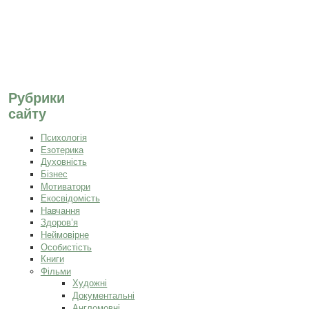
Рубрики
сайту
Психологія
Езотерика
Духовність
Бізнес
Мотиватори
Екосвідомість
Навчання
Здоров’я
Неймовірне
Особистість
Книги
Фільми
Художні
Документальні
Англомовні