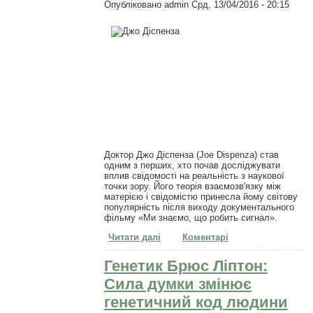
Опубліковано
admin
Срд, 13/04/2016 - 20:15
Доктор Джо Діспенза (Joe Dispenza) став
одним з перших, хто почав досліджувати
вплив свідомості на реальність з наукової
точки зору. Його теорія взаємозв'язку між
матерією і свідомістю принесла йому світову
популярність після виходу документального
фільму «Ми знаємо, що робить сигнал».
Читати далі
про Джо Діспенза: наша
Коментарі
свідомість впливає на
реальність!
Генетик Брюс Ліптон:
Сила думки змінює
генетичний код людини