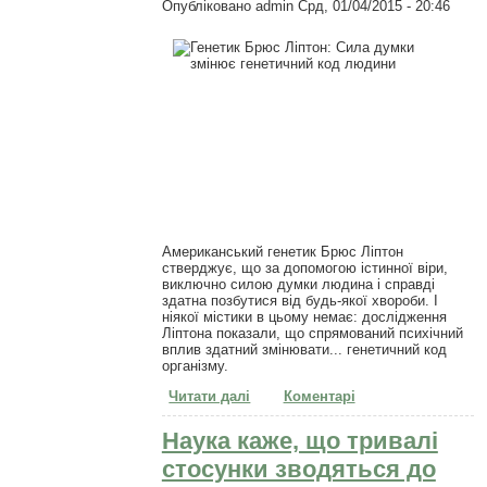
Опубліковано
admin
Срд, 01/04/2015 - 20:46
Американський генетик Брюс Ліптон
стверджує, що за допомогою істинної віри,
виключно силою думки людина і справді
здатна позбутися від будь-якої хвороби. І
ніякої містики в цьому немає: дослідження
Ліптона показали, що спрямований психічний
вплив здатний змінювати... генетичний код
організму.
Читати далі
про Генетик Брюс Ліптон: Сила
Коментарі
думки змінює генетичний код
людини
Наука каже, що тривалі
стосунки зводяться до