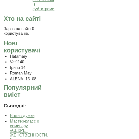
із
субтитрами
Хто на сайті
Зараз на сайті 0
користувачів.
Нові
користувачі
Hatamary
Vet1140
Ірина 14
Roman May
ALENA_16_08
Популярний
вміст
Сьогодні:
Вплив думки
Мастер-класс к
семинару
«СЕКРЕТ
ЖЕНСТВЕННОСТИ.