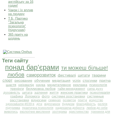
англійську за 16
годин!
Чакри і їх вплив
на людину
Т.Б. Партико
"Загальна
психологія"
(підручник)
365 притч на
щодень
Теги сайту
понад бар’єрами
ти можеш більше!
любов
саморозвиток
фестивалі
цитати
тварини
спорт
рисование
обучение
медитация
успіх
стосунки
притча
щастя
неінвалід
наука
медитативное
реклама
психологія
тренінги
безумовна любов
тайм-менеджмент
сила духу
духовність
цитата
зцілення
життя
женские практики
психотерапія
графика
Допомога
фото
системні розстановки
системные
расстановки
відносини
семинар
розвиток
притчі
искусство
здоров&amp;#039;я
діти
відпочинок
буддизм
благодійність
релігія
підтримка
практична психологія
надихаюча доброта
любов до себе
живопись
екологічне мислення
эзотерика
християнство
тренинги для