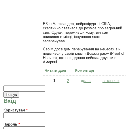
Ебен Александер, нейрохірург зі США,
скептично ставився до розмов про загробний
світ. Однак, переживши кому, він сам
опинився в місці, існування якого
заперечував.
Своїм досвідом перебування на небесах він
поділився у своїй книзі «Докази раю» (Proof of
Heaven), що нещодавно вийшла друком в
Америці.
Читати далі
про Ебен Александер: Докази
Коментарі
Раю. Мандрівка в інший світ
Сторінки
1
2
далі ›
остання »
Пошукова форма
Пошук
Вхід
Користувач
*
Пароль
*