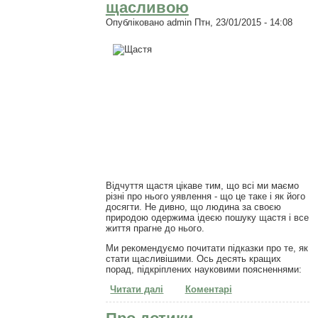
щасливою
Опубліковано
admin
Птн, 23/01/2015 - 14:08
Відчуття щастя цікаве тим, що всі ми маємо
різні про нього уявлення - що це таке і як його
досягти. Не дивно, що людина за своєю
природою одержима ідеєю пошуку щастя і все
життя прагне до нього.
Ми рекомендуємо почитати підказки про те, як
стати щасливішими. Ось десять кращих
порад, підкріплених науковими поясненнями:
Читати далі
про 10 простих речей, які
Коментарі
зроблять кожну мить щасливою