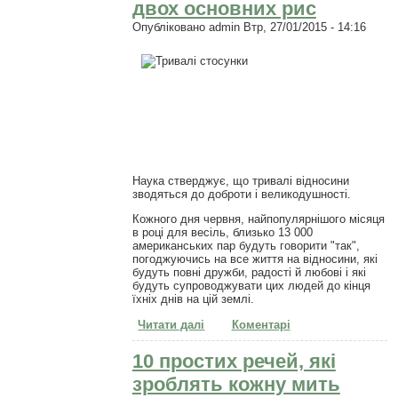
двох основних рис
Опубліковано
admin
Втр, 27/01/2015 - 14:16
Наука стверджує, що тривалі відносини
зводяться до доброти і великодушності.
Кожного дня червня, найпопулярнішого місяця
в році для весіль, близько 13 000
американських пар будуть говорити "так",
погоджуючись на все життя на відносини, які
будуть повні дружби, радості й любові і які
будуть супроводжувати цих людей до кінця
їхніх днів на цій землі.
Читати далі
про Наука каже, що тривалі
Коментарі
стосунки зводяться до двох
основних рис
10 простих речей, які
зроблять кожну мить