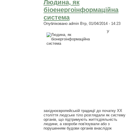
Людина, як
біоенергоінформаційна
система
Опубліковано
admin
Втр, 01/04/2014 - 14:23
У
західноєвропейській традиції до початку ХХ
століття людське тіло розглядали як систему
органів, що підтримують життєдіяльність
людини, а хвороби пов'язували або з
порушенням будови органів внаслідок