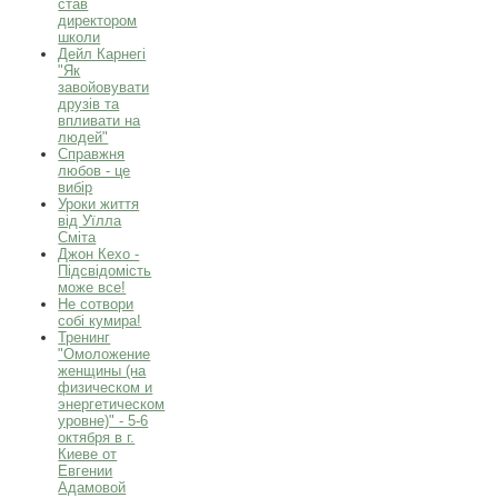
став
директором
школи
Дейл Карнегі
"Як
завойовувати
друзів та
впливати на
людей"
Справжня
любов - це
вибір
Уроки життя
від Уїлла
Сміта
Джон Кехо -
Підсвідомість
може все!
Не сотвори
собі кумира!
Тренинг
"Омоложение
женщины (на
физическом и
энергетическом
уровне)" - 5-6
октября в г.
Киеве от
Евгении
Адамовой