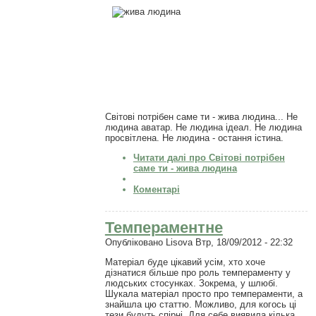
Світові потрібен саме ти - жива людина... Не
людина аватар. Не людина ідеал. Не людина
просвітлена. Не людина - остання істина.
Читати далі
про Світові потрібен
саме ти - жива людина
Коментарі
Темпераментне
Опубліковано
Lisova
Втр, 18/09/2012 - 22:32
Матеріал буде цікавий усім, хто хоче
дізнатися більше про роль темпераменту у
людських стосунках. Зокрема, у шлюбі.
Шукала матеріал просто про темпераменти, а
знайшла цю статтю. Можливо, для когось ці
тези будуть спірні. Для себе виявила кілька