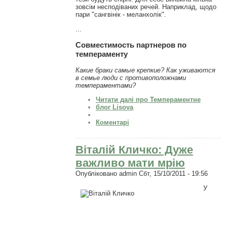
зовсім несподіваних речей. Наприклад, щодо
пари "сангвінік - меланхолік".
...
Совместимость партнеров по
темпераменту
Какие браки самые крепкие? Как уживаются
в семье люди с противоположнами
темпераментами?
Читати далі
про Темпераментне
блог Lisova
Коментарі
Віталій Кличко: Дуже
важливо мати мрію
Опубліковано
admin
Сбт, 15/10/2011 - 19:56
У