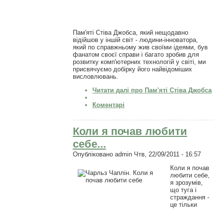
Пам'яті Стіва Джобса, який нещодавно
відійшов у іншій світ - людини-інноватора,
який по справжньому жив своїми ідеями, був
фанатом своєї справи і багато зробив для
розвитку комп'ютерних технологій у світі, ми
присвячуємо добірку його найвідоміших
висловлювань.
Читати далі
про Пам'яті Стіва Джобса
Коментарі
Коли я почав любити
себе...
Опубліковано
admin
Чтв, 22/09/2011 - 16:57
Коли я почав
любити себе,
я зрозумів,
що туга і
страждання -
це тільки