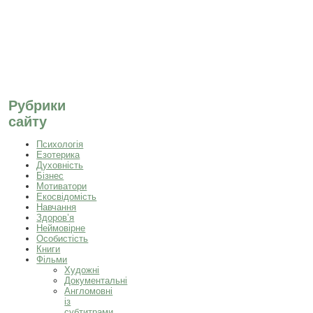
Рубрики
сайту
Психологія
Езотерика
Духовність
Бізнес
Мотиватори
Екосвідомість
Навчання
Здоров’я
Неймовірне
Особистість
Книги
Фільми
Художні
Документальні
Англомовні
із
субтитрами