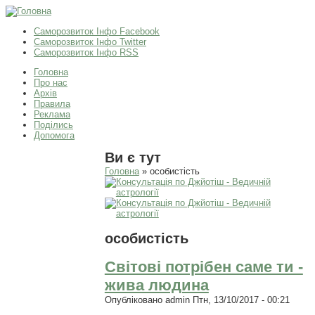
Саморозвиток Інфо Facebook
Саморозвиток Інфо Twitter
Саморозвиток Інфо RSS
Головна
Про нас
Архів
Правила
Реклама
Поділись
Допомога
Ви є тут
Головна
» особистість
особистість
Світові потрібен саме ти -
жива людина
Опубліковано
admin
Птн, 13/10/2017 - 00:21