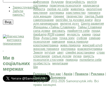
відпочинок
буддизм
благодійність
релігія
підтримка
практична психологія
надихаюча
Зареєструватися
доброта
любов до себе
живопись
екологічне
Забули
мислення
эзотерика
християнство
тренинги
пароль?
для женщин
тренинг
творчество
тантра Львів
самопознание
релігійні та духовні книги
йога
для начинающих
велетні духу
Центр развития
Женщины «Тайны Славянки»
Тайны Славянки
сила думки
рисовать
прийняття себе
понад
бар&amp;#039;єрами!
мудрість
карма
гроші
Віра
Аура-Сома
точка зору
суфізм
семінар
психология
навчання
краса природи
короткометражка
жива природа
женский клуб
женские тренинги
езотерика
взаємопідтримка
Земля
інтуїція
цвет
сімейні розстановки
страх
спонтанное
сильні духом
ручка
радість
Ми в
психологія стосунків
природа
полюбити себе
соціальних
особистість
медитации
Ще
мережах
Головна
|
Про нас
|
Архів
|
Правила
|
Реклама
|
Поділись
|
Допомога
Copyright © 2011-2026 Samorozvytok.info. Всі
права захищені.