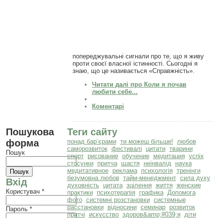
попереджувальні сигнали про те, що я живу
проти своєї власної істинності. Сьогодні я
знаю, що це називається «Справжність».
Читати далі
про Коли я почав
любити себе...
Коментарі
Пошукова
Теги сайту
форма
понад бар’єрами
ти можеш більше!
любов
саморозвиток
фестивалі
цитати
тварини
Пошук
спорт
рисование
обучение
медитация
успіх
стосунки
притча
щастя
неінвалід
наука
медитативное
реклама
психологія
тренінги
безумовна любов
тайм-менеджмент
сила духу
Вхід
духовність
цитата
зцілення
життя
женские
Користувач
*
практики
психотерапія
графика
Допомога
фото
системні розстановки
системные
расстановки
відносини
семинар
розвиток
Пароль
*
притчі
искусство
здоров&amp;#039;я
діти