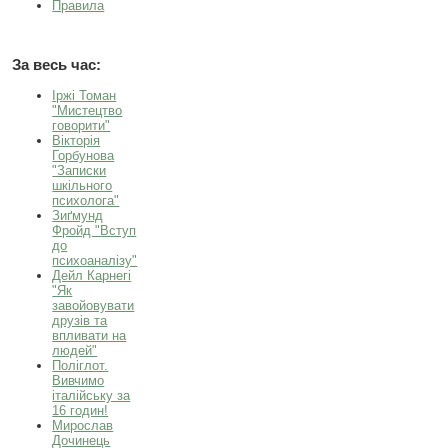
Правила
За весь час:
Іржі Томан
"Мистецтво
говорити"
Вікторія
Горбунова
"Записки
шкільного
психолога"
Зиґмунд
Фройд "Вступ
до
психоаналізу"
Дейл Карнегі
"Як
завойовувати
друзів та
впливати на
людей"
Поліглот.
Вивчимо
італійську за
16 годин!
Мирослав
Дочинець