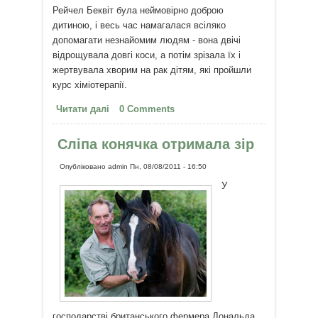
Рейчел Беквіт була неймовірно доброю
дитиною, і весь час намагалася всіляко
допомагати незнайомим людям - вона двічі
відрощувала довгі коси, а потім зрізала їх і
жертвувала хворим на рак дітям, які пройшли
курс хіміотерапії.
Читати далі
про Останнє бажання Рейчел
0 Comments
Беквіт
Сліпа конячка отримала зір
Опубліковано
admin
Пн, 08/08/2011 - 16:50
У
господарстві британського фермера Дональда