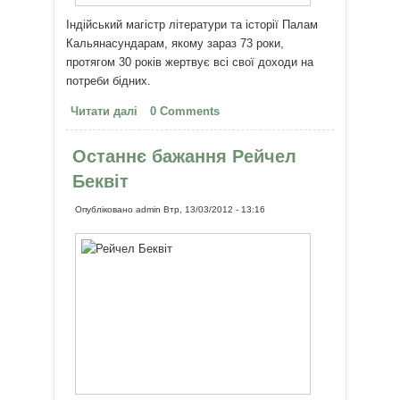
Індійський магістр літератури та історії Палам
Кальянасундарам, якому зараз 73 роки,
протягом 30 років жертвує всі свої доходи на
потреби бідних.
Читати далі
про Індійський вчений 30 років
0 Comments
віддає всю свою зарплату
бідним
Останнє бажання Рейчел
Беквіт
Опубліковано
admin
Втр, 13/03/2012 - 13:16