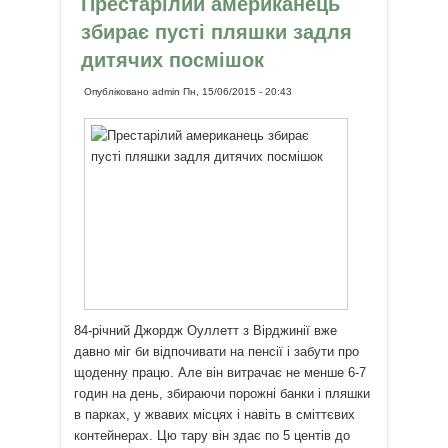
Престарілий американець
збирає пусті пляшки задля
дитячих посмішок
Опубліковано
admin
Пн, 15/06/2015 - 20:43
84-річний Джордж Оуллетт з Вірджинії вже
давно міг би відпочивати на пенсії і забути про
щоденну працю. Але він витрачає не менше 6-7
годин на день, збираючи порожні банки і пляшки
в парках, у жвавих місцях і навіть в сміттєвих
контейнерах. Цю тару він здає по 5 центів до