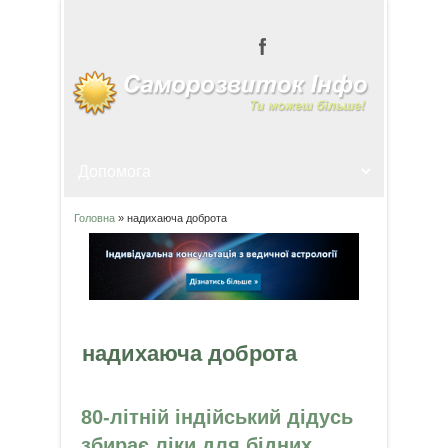
Головна
» надихаюча доброта
Ви є тут
надихаюча доброта
80-літній індійський дідусь
збирає ліки для бідних