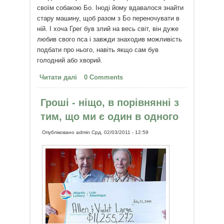
своїм собакою Бо. Іноді йому вдавалося знайти
стару машину, щоб разом з Бо переночувати в
ній. І хоча Грег був злий на весь світ, він дуже
любив свого пса і завжди знаходив можливість
подбати про нього, навіть якщо сам був
голодний або хворий.
Читати далі
про Любов і відповідальність за
0 Comments
іншу істоту дають сили встати на
ноги
Гроші - ніщо, в порівнянні з
тим, що ми є один в одного
Опубліковано
admin
Срд, 02/03/2011 - 12:59