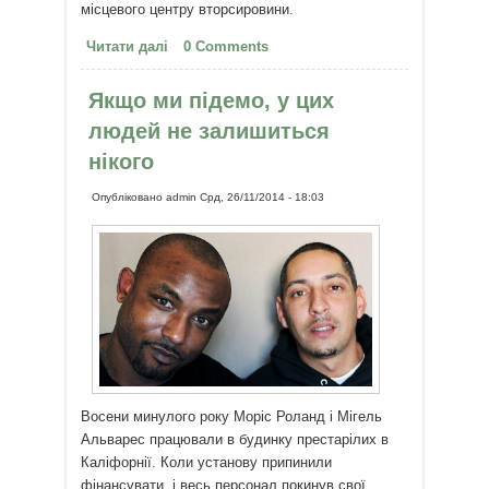
місцевого центру вторсировини.
Читати далі
про Престарілий американець
0 Comments
збирає пусті пляшки задля
дитячих посмішок
Якщо ми підемо, у цих
людей не залишиться
нікого
Опубліковано
admin
Срд, 26/11/2014 - 18:03
Восени минулого року Моріс Роланд і Мігель
Альварес працювали в будинку престарілих в
Каліфорнії. Коли установу припинили
фінансувати, і весь персонал покинув свої