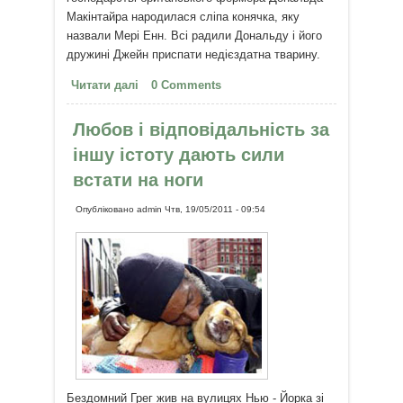
Макінтайра народилася сліпа конячка, яку
назвали Мері Енн. Всі радили Дональду і його
дружині Джейн приспати недієздатна тварину.
Читати далі
про Сліпа конячка отримала зір
0 Comments
Любов і відповідальність за
іншу істоту дають сили
встати на ноги
Опубліковано
admin
Чтв, 19/05/2011 - 09:54
Бездомний Грег жив на вулицях Нью - Йорка зі