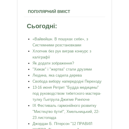
ПОПУЛЯРНИЙ ВМІСТ
Сьогодні:
«Вайвейшн. В пошуках себе», з
Системними розстановками
Хлопчик без рук виграв конкурс з
каліграфії
Як додати зображення?
"Хижак" і "жертва" стали друзями
Людина, яка садила дерева
Свобода вибору напередодні Переходу
13-16 июня Ретрит "Будда медицины"
под руководством тибетского мастера-
тулку Гьетрула Джигме Ринпоче
IX Фестиваль гармонійного розвитку
"Мистецтво бути!", Хмельницький, 22-
23 листопада
Джордан Б. Пітерсон "12 ПРАВИЛ