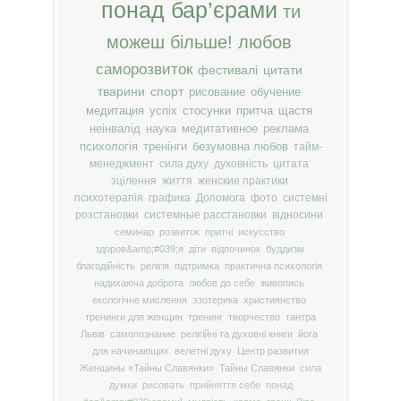
понад бар’єрами
ти
можеш більше!
любов
саморозвиток
фестивалі
цитати
тварини
спорт
рисование
обучение
медитация
успіх
стосунки
притча
щастя
неінвалід
наука
медитативное
реклама
психологія
тренінги
безумовна любов
тайм-
менеджмент
сила духу
духовність
цитата
зцілення
життя
женские практики
психотерапія
графика
Допомога
фото
системні
розстановки
системные расстановки
відносини
семинар
розвиток
притчі
искусство
здоров&amp;#039;я
діти
відпочинок
буддизм
благодійність
релігія
підтримка
практична психологія
надихаюча доброта
любов до себе
живопись
екологічне мислення
эзотерика
християнство
тренинги для женщин
тренинг
творчество
тантра
Львів
самопознание
релігійні та духовні книги
йога
для начинающих
велетні духу
Центр развития
Женщины «Тайны Славянки»
Тайны Славянки
сила
думки
рисовать
прийняття себе
понад