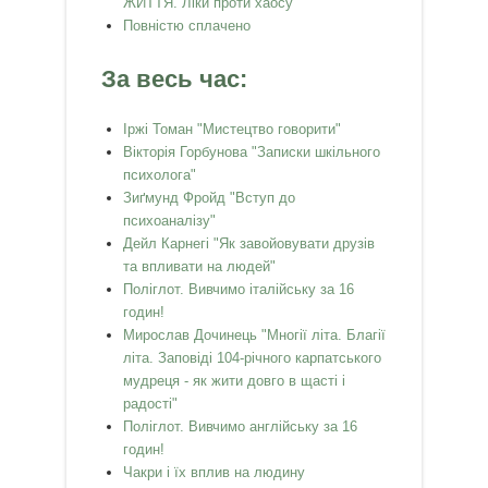
ЖИТТЯ. Ліки проти хаосу"
Повністю сплачено
За весь час:
Іржі Томан "Мистецтво говорити"
Вікторія Горбунова "Записки шкільного
психолога"
Зиґмунд Фройд "Вступ до
психоаналізу"
Дейл Карнегі "Як завойовувати друзів
та впливати на людей"
Поліглот. Вивчимо італійську за 16
годин!
Мирослав Дочинець "Многії літа. Благії
літа. Заповіді 104-річного карпатського
мудреця - як жити довго в щасті і
радості"
Поліглот. Вивчимо англійську за 16
годин!
Чакри і їх вплив на людину