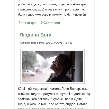
робочі місця, кухар Роланд і двірник Альварес
залишилися, щоб піклуватися про старих, які
були тепер уже зовсім нікому не були потрібні.
Читати далі
про Якщо ми підемо, у цих
0 Comments
людей не залишиться нікого
Людина Бога
Опубліковано
admin
Ндл, 07/09/2014 - 14:31
60-річний бездомний Камала Лочо Баліарсінгх,
який знаходить притулок на вулиці недалеко від
залізничного вокзалу Бхубанешвар в Одіші,
Індія, нічого не має, але багато віддає. Багато