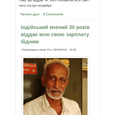
тому що віддає те, чого позбавляється сам і
чого гостро потребує.
Читати далі
про Людина Бога
0 Comments
Індійський вчений 30 років
віддає всю свою зарплату
бідним
Опубліковано
admin
Птн, 29/08/2014 - 16:40