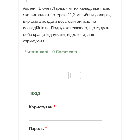
Аллен і Віолет Лардж - літня канадська пара,
яка виграла в лотерею 11,2 мільйони доларів,
вирішила роздати весь свій виграш на
благодійність. Подружжя сказало, що будуть
себе краще відчувати, віддаючи, а не
отримуючи.
Читати далі
про Гроші - ніщо, в порівнянні з
0 Comments
тим, що ми є один в одного
Пошук
Пошукова форма
ВХІД
Користувач
*
Пароль
*