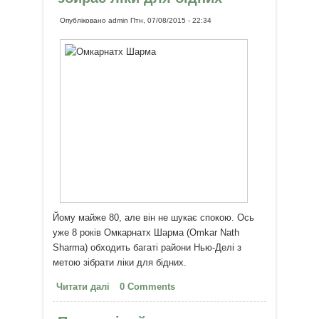
Опубліковано
admin
Птн, 07/08/2015 - 22:34
Йому майже 80, але він не шукає спокою. Ось
уже 8 років Омкарнатх Шарма (Omkar Nath
Sharma) обходить багаті райони Нью-Делі з
метою зібрати ліки для бідних.
Читати далі
про 80-літній індійський дідусь
0 Comments
збирає ліки для бідних