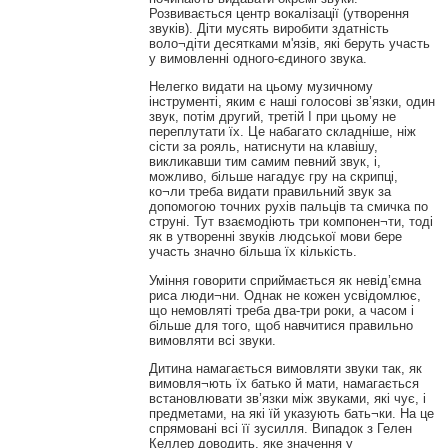
Розвивається центр вокалізації (утворення
звуків). Діти мусять виробити здатність
воло¬діти десятками м'язів, які беруть участь
у вимовленні одного-єдиного звука.
Нелегко видати на цьому музичному
інструменті, яким є наші голосові зв’язки, один
звук, потім другий, третій І при цьому не
переплутати їх. Це набагато складніше, ніж
сісти за рояль, натиснути на клавішу,
викликавши тим самим певний звук, і,
можливо, більше нагадує гру на скрипці,
ко¬ли треба видати правильний звук за
допомогою точних рухів пальців та смичка по
струні. Тут взаємодіють три компонен¬ти, тоді
як в утворенні звуків людської мови бере
участь значно більша їх кількість.
Уміння говорити сприймається як невід’ємна
риса люди¬ни. Однак не кожен усвідомлює,
що немовляті треба два-три роки, а часом і
більше для того, щоб навчитися правильно
вимовляти всі звуки.
Дитина намагається вимовляти звуки так, як
вимовля¬ють їх батько й мати, намагається
встановлювати зв’язки між звуками, які чує, і
предметами, на які їй указують бать¬ки. На це
спрямовані всі її зусилля. Випадок з Гелен
Келлер доводить, яке значення у