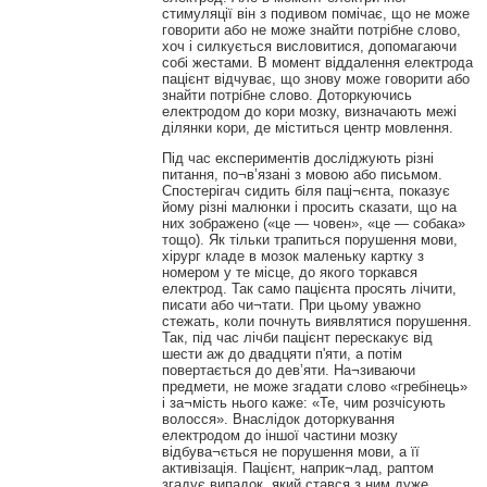
стимуляції він з подивом помічає, що не може
говорити або не може знайти потрібне слово,
хоч і силкується висловитися, допомагаючи
собі жестами. В момент віддалення електрода
пацієнт відчуває, що знову може говорити або
знайти потрібне слово. Доторкуючись
електродом до кори мозку, визначають межі
ділянки кори, де міститься центр мовлення.
Під час експериментів досліджують різні
питання, по¬в’язані з мовою або письмом.
Спостерігач сидить біля паці¬єнта, показує
йому різні малюнки і просить сказати, що на
них зображено («це — човен», «це — собака»
тощо). Як тільки трапиться порушення мови,
хірург кладе в мозок маленьку картку з
номером у те місце, до якого торкався
електрод. Так само пацієнта просять лічити,
писати або чи¬тати. При цьому уважно
стежать, коли почнуть виявлятися порушення.
Так, під час лічби пацієнт перескакує від
шести аж до двадцяти п'яти, а потім
повертається до дев’яти. На¬зиваючи
предмети, не може згадати слово «гребінець»
і за¬мість нього каже: «Те, чим розчісують
волосся». Внаслідок доторкування
електродом до іншої частини мозку
відбува¬ється не порушення мови, а її
активізація. Пацієнт, наприк¬лад, раптом
згадує випадок, який стався з ним дуже