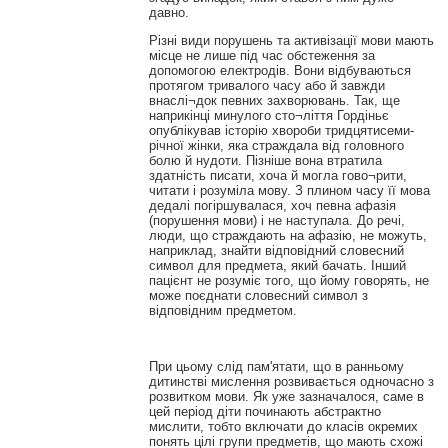
давно.
Різні види порушень та активізації мови мають
місце не лише під час обстеження за
допомогою електродів. Вони відбуваються
протягом тривалого часу або й завжди
внаслі¬док певних захворювань. Так, ще
наприкінці минулого сто¬ліття Гордіньє
опублікував історію хвороби тридцятисеми-
річної жінки, яка страждала від головного
болю й нудоти. Пізніше вона втратила
здатність писати, хоча й могла гово¬рити,
читати і розуміла мову. З плином часу її мова
дедалі погіршувалася, хоч певна афазія
(порушення мови) і не наступала. До речі,
люди, що страждають на афазію, не можуть,
наприклад, знайти відповідний словесний
символ для предмета, який бачать. Інший
пацієнт не розуміє того, що йому говорять, не
може поєднати словесний символ з
відповідним предметом.
При цьому слід пам'ятати, що в ранньому
дитинстві мислення розвивається одночасно з
розвитком мови. Як уже зазначалося, саме в
цей період діти починають абстрактно
мислити, тобто включати до класів окремих
понять цілі групи предметів, що мають схожі