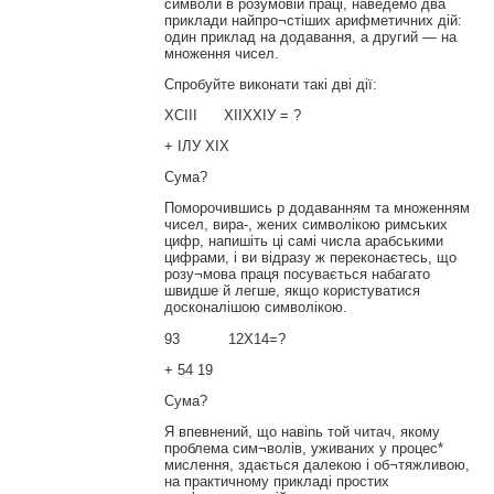
символи в розумовій праці, наведемо два
приклади найпро¬стіших арифметичних дій:
один приклад на додавання, а другий — на
множення чисел.
Спробуйте виконати такі дві дії:
ХСІІІ ХІІХХІУ = ?
+ ІЛУ XIX
Сума?
Поморочившись p додаванням та множенням
чисел, вира-, жених символікою римських
цифр, напишіть ці самі числа арабськими
цифрами, і ви відразу ж переконаєтесь, що
розу¬мова праця посувається набагато
швидше й легше, якщо користуватися
досконалішою символікою.
93 12X14=?
+ 54 19
Сума?
Я впевнений, що навіnь той читач, якому
проблема сим¬волів, уживаних у процес*
мислення, здається далекою і об¬тяжливою,
на практичному прикладі простих