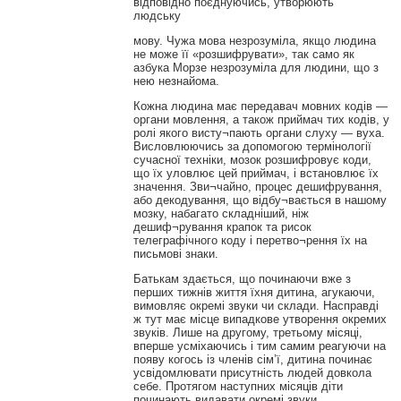
відповідно поєднуючись, утворюють
людську
мову. Чужа мова незрозуміла, якщо людина
не може її «розшифрувати», так само як
азбука Морзе незрозуміла для людини, що з
нею незнайома.
Кожна людина має передавач мовних кодів —
органи мовлення, а також приймач тих кодів, у
ролі якого висту¬пають органи слуху — вуха.
Висловлюючись за допомогою термінології
сучасної техніки, мозок розшифровує коди,
що їх уловлює цей приймач, і встановлює їх
значення. Зви¬чайно, процес дешифрування,
або декодування, що відбу¬вається в нашому
мозку, набагато складніший, ніж
дешиф¬рування крапок та рисок
телеграфічного коду і перетво¬рення їх на
письмові знаки.
Батькам здається, що починаючи вже з
перших тижнів життя їхня дитина, агукаючи,
вимовляє окремі звуки чи склади. Насправді
ж тут має місце випадкове утворення окремих
звуків. Лише на другому, третьому місяці,
вперше усміхаючись і тим самим реагуючи на
появу когось із членів сім’ї, дитина починає
усвідомлювати присутність людей довкола
себе. Протягом наступних місяців діти
починають видавати окремі звуки.