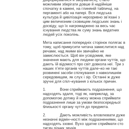
можливим зберігати довше й надійніше
спочатку в камені, на глиняній табличці, на
пергаменті або на папері. Вся людська
культура й цивілізація нерозривно зв’язані з
цим величезним сховищем людських знань і
досвіду, що їх нагромаджено за весь час
існування людства як суму знань видатних
людей усіх поколінь.
Мета написання попередніх сторінок полягає в
тому, щоб примусити читача замислитися над
речами, над якими він звичайно не
замислюється. Щоб він усвідомив, яке
значення мають для людини органи чуттів, що
дають їй відомості про світ довкола неї. Три з
наших п’яти органів чуттів дале¬ко не такі
розвинені засоби спілкування з навколишнім
середовищем, як слух і зір. Останні ж дуже
зручні для спіл¬кування з кількох причин.
1. Вони сприймають подразнення, що
надходять здаля, тоді як, наприклад, за
допомогою дотику й нюху можна сприймати
подразнення лише за умови безпосередньої
близькості органу чуття до предмета.
2. Дають можливість вловлювати дуже
незначні відмін¬ності між подразненнями, що
надходять ззовні. Вухо здатне сприймати сто
тисяч різних звуків.