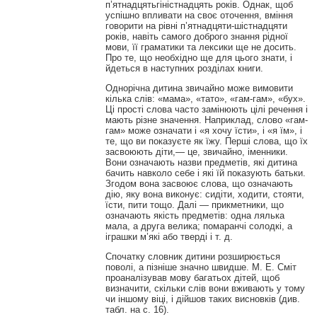
п’ятнадцятьгіністнадцять років. Однак, щоб
успішно впливати на своє оточення, вміння
говорити на рівні п’ятнадцяти-шістнадцяти
років, навіть самого доброго знання рідної
мови, її граматики та лексики ще не досить.
Про те, що необхідно ще для цього знати, і
йдеться в наступних розділах книги.
Однорічна дитина звичайно може вимовити
кілька слів: «мама», «тато», «гам-гам», «бух».
Ці прості слова часто замінюють цілі речення і
мають різне значення. Наприклад, слово «гам-
гам» може означати і «я хочу їсти», і «я їм», і
те, що ви показуєте як їжу. Перші слова, що їх
засвоюють діти,— це, звичайно, іменники.
Вони означають назви предметів, які дитина
бачить навколо себе і які їй показують батьки.
Згодом вона засвоює слова, що означають
дію, яку вона виконує: сидіти, ходити, стояти,
їсти, пити тощо. Далі — прикметники, що
означають якість предметів: одна лялька
мала, а друга велика; помаранчі солодкі, а
іграшки м’які або тверді і т. д.
Спочатку словник дитини розширюється
поволі, а пізніше значно швидше. М. Е. Сміт
проаналізував мову багатьох дітей, щоб
визначити, скільки слів вони вживають у тому
чи іншому віці, і дійшов таких висновків (див.
табл. на с. 16).