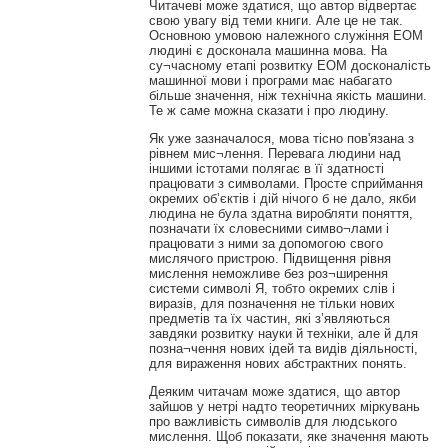
Читачеві може здатися, що автор відвертає
свою увагу від теми книги. Але це не так.
Основною умовою належного служіння ЕОМ
людині є досконала машинна мова. На
су¬часному етапі розвитку ЕОМ досконалість
машинної мови і програми має набагато
більше значення, ніж технічна якість машини.
Те ж саме можна сказати і про людину.
Як уже зазначалося, мова тісно пов'язана з
рівнем мис¬лення. Перевага людини над
іншими істотами полягає в її здатності
працювати з символами. Просте сприймання
окремих об’єктів і дій нічого б не дало, якби
людина не була здатна виробляти поняття,
позначати їх словесними симво¬лами і
працювати з ними за допомогою свого
мислячого пристрою. Підвищення рівня
мислення неможливе без роз¬ширення
системи символі Я, тобто окремих слів і
виразів, для позначення не тільки нових
предметів та їх частин, які з’являються
завдяки розвитку науки й техніки, але й для
позна¬чення нових ідей та видів діяльності,
для вираження нових абстрактних понять.
Деяким читачам може здатися, що автор
зайшов у нетрі надто теоретичних міркувань
про важливість символів для людського
мислення. Щоб показати, яке значення мають