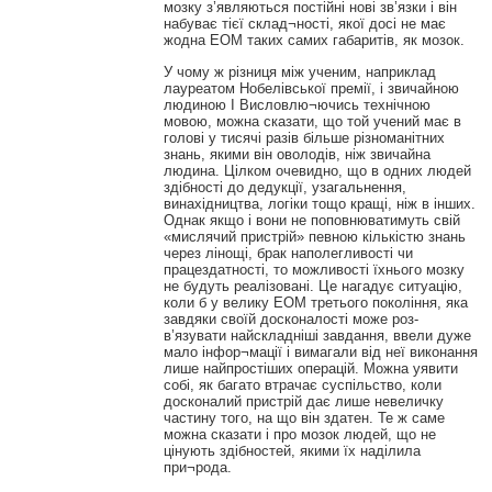
мозку з’являються постійні нові зв’язки і він
набуває тієї склад¬ності, якої досі не має
жодна ЕОМ таких самих габаритів, як мозок.
У чому ж різниця між ученим, наприклад
лауреатом Нобелівської премії, і звичайною
людиною І Висловлю¬ючись технічною
мовою, можна сказати, що той учений має в
голові у тисячі разів більше різноманітних
знань, якими він оволодів, ніж звичайна
людина. Цілком очевидно, що в одних людей
здібності до дедукції, узагальнення,
винахідництва, логіки тощо кращі, ніж в інших.
Однак якщо і вони не поповнюватимуть свій
«мислячий пристрій» певною кількістю знань
через лінощі, брак наполегливості чи
працездатності, то можливості їхнього мозку
не будуть реалізовані. Це нагадує ситуацію,
коли б у велику ЕОМ третього покоління, яка
завдяки своїй досконалості може роз-
в’язувати найскладніші завдання, ввели дуже
мало інфор¬мації і вимагали від неї виконання
лише найпростіших операцій. Можна уявити
собі, як багато втрачає суспільство, коли
досконалий пристрій дає лише невеличку
частину того, на що він здатен. Те ж саме
можна сказати і про мозок людей, що не
цінують здібностей, якими їх наділила
при¬рода.