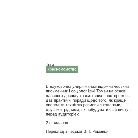
Теги:
красномомство
В науково-популярній книзі відомий чеський
письменник і соціолог Іржі Томан на основі
власного досвіду та життєвих спостережень
дає практичні поради щодо того, як краще
оволодіти технікою розмови з колегами,
друзями, рідними, як побудувати свій виступ
перед аудиторією.
2-е видання
Переклад з чеської В. І. Романця