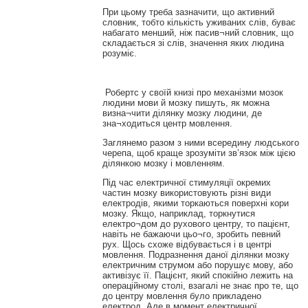
При цьому треба зазначити, що активний
словник, тобто кількість уживаних слів, буває
набагато менший, ніж пасив¬ний словник, що
складається зі слів, значення яких людина
розуміє.
Робертс у своїй книзі про механізми мозок
людини мови й мозку пишуть, як можна
визна¬чити ділянку мозку людини, де
зна¬ходиться центр мовлення.
Заглянемо разом з ними всередину людського
черепа, щоб краще зрозуміти зв’язок між цією
ділянкою мозку і мовленням.
Під час електричної стимуляції окремих
частин мозку використовують різні види
електродів, якими торкаються поверхні кори
мозку. Якщо, наприклад, торкнутися
електро¬дом до рухового центру, то пацієнт,
навіть не бажаючи цьо¬го, зробить певний
рух. Щось схоже відбувається і в центрі
мовлення. Подразнення даної ділянки мозку
електричним струмом або порушує мову, або
активізує її. Пацієнт, який спокійно лежить на
операційному столі, взагалі не знає про те, що
до центру мовлення було прикладено
електрод. Але в момент електричної