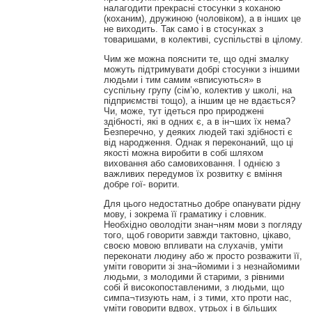
налагодити прекрасні стосунки з коханою
(коханим), дружиною (чоловіком), а в інших це
не виходить. Так само і в стосунках з
товаришами, в колективі, суспільстві в цілому.
Чим же можна пояснити те, що одні змалку
можуть підтримувати добрі стосунки з іншими
людьми і тим самим «вписуються» в
суспільну групу (сім’ю, колектив у школі, на
підприємстві тощо), а іншим це не вдається?
Чи, може, тут ідеться про природжені
здібності, які в одних є, а в ін¬ших їх нема?
Безперечно, у деяких людей такі здібності є
від народження. Однак я переконаний, що ці
якості можна виробити в собі шляхом
виховання або самовиховання. І однією з
важливих передумов їх розвитку є вміння
добре гої- ворити.
Для цього недостатньо добре опанувати рідну
мову, і зокрема її граматику і словник.
Необхідно оволодіти знан¬ням мови з погляду
того, щоб говорити завжди тактовно, цікаво,
своєю мовою впливати на слухачів, уміти
переконати людину або ж просто розважити її,
уміти говорити зі зна¬йомими і з незнайомими
людьми, з молодими й старими, з рівними
собі й високопоставленими, з людьми, що
симпа¬тизують нам, і з тими, хто проти нас,
уміти говорити вдвох, утрьох і в більших