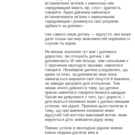
встановленні зв’язків з навколиш¬нім
середовищем мають зір, слух і здатність
говорити. Адже дівчинка навчилася
встановлювати зв’язки з навколишнім
середовищем і розвинула свої розумові
здібності за допомо¬
гою самого лише дотику — відчуття, яке може
дати тільки частину можливостей порівняно із
слухом та зором.
Не менше значення тут має і допомога
дорослих, які оточують дитину і які
допомагають їй тим більше, чим сильнішим є
її прагнення оволодіти звуками, навчитися
говорити. Незабаром дитина усвідомлює, що
крики та плач, за допомогою яких вона
намагається виразити свої почуття й бажання,
не завжди зрозумілі для оточуючих. Тож
немає нічого дивного в тому, що дитина
прагне навчитися говорити якомога швидше.
Часом ми дивуємося з того, що і дорослі, і
діти вчаться іноземної мови з далеко меншим
успіхом, ніж рідної. Причина цього полягає в
тому, що при вивченні іноземної мови
відсутній той життєво важливий мотив, яким
керуються діти, вивчаючи рідну мову.
Певних успіхів в оволодінні рідною мовою
кожна людина досягає вже в