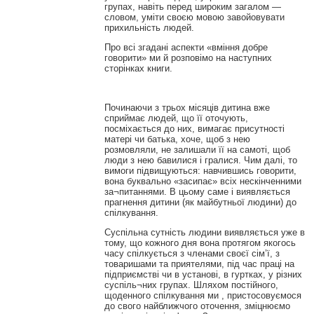
групах, навіть перед широким загалом —
словом, уміти своєю мовою завойовувати
прихильність людей.
Про всі згадані аспекти «вміння добре
говорити» ми й розповімо на наступних
сторінках книги.
Починаючи з трьох місяців дитина вже
сприймає людей, що її оточують,
посміхається до них, вимагає присутності
матері чи батька, хоче, щоб з нею
розмовляли, не залишали її на самоті, щоб
люди з нею бавилися і гралися. Чим далі, то
вимоги підвищуються: навчившись говорити,
вона буквально «засипає» всіх нескінченними
за¬питаннями. В цьому саме і виявляється
прагнення дитини (як майбутньої людини) до
спілкування.
Суспільна сутність людини виявляється уже в
тому, що кожного дня вона протягом якогось
часу спілкується з членами своєї сім’ї, з
товаришами та приятелями, під час праці на
підприємстві чи в установі, в гуртках, у різних
суспіль¬них групах. Шляхом постійного,
щоденного спілкування ми , пристосовуємося
до свого найближчого оточення, зміцнюємо