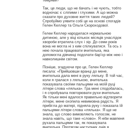
темряви?
Так, це люди, що не бачать і не чують, тобто
водночас є сліпими і глухими. А що можна
сказати про духовне життя таких людей?
Спробуймо уявити собі це на основі спогадів
Гелен Келлер та Ольги Скороходової.
Гелеи Келлер народилася нормальною
дитиною, але у віці кількох місяців унаслідок
хвороби втратила слух і зір. До семи років
вона не могла ні з ким спілкуватися. Та ось з
нею почала працювати вчителька, яка
допомогла дівчинці подолати бар’єр між нею і
навколишнім світом.
Пізніше, згадуючи про це, Гелен Келлер
писала: «Прийшовши вранці до мене,
вчителька дала мені в руку ляльку. В той час,
коли я гралася з лялькою, вчителька
показувала своїми пальцями на моїй руці
літери слова «лялька». Гра мені сподобалась,
і я спробувала повторювати рухи вчительки.
Як тільки мені вдалося правильно відтворити
літери, мене охопила невимовна радість. Я
прибігла до матері, підняла руку і показала їй
пальцями літери слова «лялька». Я ще не
знала, що слово вимовляють голосом, не
знала навіть, що таке «слово». Я ніби мавпеня
рухала пальцями так, як показувала
вчителька. Протягом наступних днів я