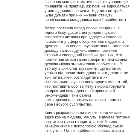
значення має систематичне застосування цих
принципів на практиці, аж поки не виробляться
у вас відповідні навички. Тоді вже не треба
буде думати про них — вони стануть
невід’ємними складовими вашої особистості.
Автор поставив перед собою завдання: з
одного боку, досить популярно і цікаво
розповісти читачам про здобутки сучасної
психології у сфері стосунків між людьми, з
другого — на основі наукових знань, власного
досвіду та досвіду численних практиків
створити своєрідний посібник для тих, хто
прагне навчитися гарно говорити і тим самим
деякою мірою змінити свою особистість. У
зв’язку з цим слід зауважити, що вагомих
успіхів від прочитання даної книги досягне не
той читач, який розглядатиме її як
розважальне науково-популярне чтиво, а той,
хто поставить собі за мету використовувати
на практиці викладені в ній принципи й
рекомендації і тим самим
самовдосконалюватись на користь самого
себе і всього суспільства.
Книга розрахована на широке коло читачів:
адже кожна людина, мабуть, відчуває потребу
навчитися гарно говорити, а тим більше
ознайомитися з психологією міжлюд ських
стосунків. Однак найбільше скористатися з