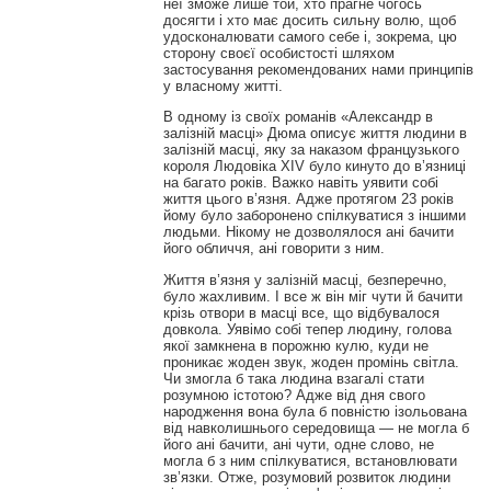
неї зможе лише той, хто прагне чогось
досягти і хто має досить сильну волю, щоб
удосконалювати самого себе і, зокрема, цю
сторону своєї особистості шляхом
застосування рекомендованих нами принципів
у власному житті.
В одному із своїх романів «Александр в
залізній масці» Дюма описує життя людини в
залізній масці, яку за наказом французького
короля Людовіка XIV було кинуто до в’язниці
на багато років. Важко навіть уявити собі
життя цього в’язня. Адже протягом 23 років
йому було заборонено спілкуватися з іншими
людьми. Нікому не дозволялося ані бачити
його обличчя, ані говорити з ним.
Життя в’язня у залізній масці, безперечно,
було жахливим. І все ж він міг чути й бачити
крізь отвори в масці все, що відбувалося
довкола. Уявімо собі тепер людину, голова
якої замкнена в порожню кулю, куди не
проникає жоден звук, жоден промінь світла.
Чи змогла б така людина взагалі стати
розумною істотою? Адже від дня свого
народження вона була б повністю ізольована
від навколишнього середовища — не могла б
його ані бачити, ані чути, одне слово, не
могла б з ним спілкуватися, встановлювати
зв’язки. Отже, розумовий розвиток людини