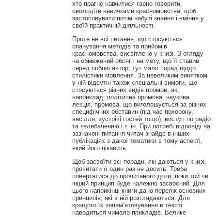
хто прагне навчитися гарно говорити,
оволодіти навичками красномовства, щоб
застосовувати потім набуті знання і вміння у
своїй практичній діяльності.
Проте не всі питання, що стосуються
опанування методів та прийомів
красномовства, висвітлено у книзі. З огляду
на обмежений обсяг і на мету, що її ставив
перед собою автор, тут мало порад щодо
стилістики мовлення. За невеликим винятком
у ній відсутні також спеціальні вимоги, що
стосуються різних видів промов, як,
наприклад, політична промова, наукова
лекція, промова, що виголошується за різних
специфічних обставин (під час похорону,
весілля, зустрічі гостей тощо), виступ по радіо
та телебаченню і т. ін. При потребі відповіді на
зазначені питання читач знайде в інших
публікаціях з даної тематики в тому аспекті,
який його цікавить.
Щоб засвоїти всі поради, які даються у книзі,
прочитати її один раз не досить. Треба
повертатися до прочитаного доти, поки той чи
інший принцип буде належно засвоєний. Для
цього наприкінці книги дано перелік основних
принципів, які в ній розглядаються. Для
кращого їх запам’ятовування в тексті
наводиться чимало прикладів. Велике