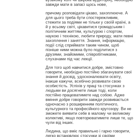
завжди мати в запасі щось нове,
причому розповідати цікаво, захоплююче. А
для цього треба бути спостережливим,
стежити за подіями не тільки у своїй країні, а
й у всьому світі, цікавитися громадським і
політичним життям, культурою і спортом,
наукою і технікою, любити природу, мати певні
захоплення і заняття. Знання, інформацію,
події слід сприймати таким чином, щоб
пізніше ними можна було поділитися з
друзями, знайомими, співробітниками,
слухачами під час лекції.
Для того щоб навчитися добре, змістовно
говорити, необхідно постійно збагачувати свої
знання й досвід, удосконалювати освіту,
інакше кажучи, всебічно розвивати свою
особистість. Успіхів у праці та стосунках з
людьми ви досягнете лише тоді, коли
постійно працюватимете над собою. Адже
вміння добре говорити завжди розвивається
одночасно з розширенням політичного,
культурного та професійного кругозору. Ви не
зможете виявити себе в малому чи великому
колективі, якщо повторюватимете лише те, що
чули від інших.
Людина, що вміє правильно і гарно говорити,
легко встановлює стосунки зі своїми