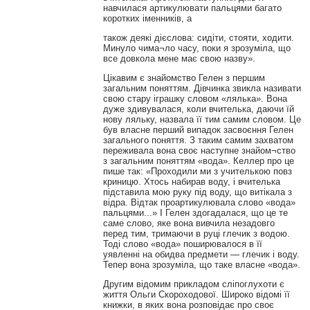
навчилася артикулювати пальцями багато
коротких іменників, а
також деякі дієслова: сидіти, стояти, ходити.
Минуло чима¬ло часу, поки я зрозуміла, що
все довкола мене має свою назву».
Цікавим є знайомство Гелен з першим
загальним поняттям. Дівчинка звикла називати
свою стару іграшку словом «лялька». Вона
дуже здивувалася, коли вчителька, даючи їй
нову ляльку, назвала її тим самим словом. Це
був власне перший випадок засвоєння Гелен
загального поняття. З таким самим захватом
переживала вона своє наступне знайом¬ство
з загальним поняттям «вода». Келлер про це
пише так: «Проходили ми з учителькою повз
криницю. Хтось набирав воду, і вчителька
підставила мою руку під воду, що витікала з
відра. Відтак проартикулювала слово «вода»
пальцями...» І Гелен здогадалася, що це те
саме слово, яке вона вивчила незадовго
перед тим, тримаючи в руці глечик з водою.
Тоді слово «вода» поширювалося в її
уявленні на обидва предмети — глечик і воду.
Тепер вона зрозуміла, що таке власне «вода».
Другим відомим прикладом сліпоглухоти є
життя Ольги Скороходової. Широко відомі її
книжки, в яких вона розповідає про своє