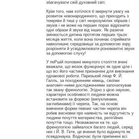
збагачувати свій духовний світ.
Крім того, нам хотілося б звернути увагу на
розвиток новонародженого, що приходить з
темряви й тиші у світ незрозумілих образів і
звуків і не може на перших порах відрізнити
одні образи й звуки від інших. Як разюче
змінюється дитина протягом перших трьох
місяців життя, коли вона починає сприймати
навколишнє середовище за допомогою зору,
розрізняти й усвідомлювати різноманітні звуки
за допомогою слуху!
У пеРшій половині минулого століття вчені
вважали, що мозок функціонує як одне ціле і
що всі його частини призначені для виконання
однакової роботи. Паризький лікар Ф. Й.
Галль, за походженням німець, своїми
анатоміч¬ними дослідженнями започаткував
так звану френологію. Згідно з цією наукою,
характерні особливості людини можна
встановити за формою (випуклинами,
заглибинами) її черепа. Так, на основі
вивчення форми певних частин черепа він
робив висновки про наявність чи відсутність у
людини почуття материнства, релігійних
почуттів тощо. Незважаючи на те, що
френологією займалося багато людей, серед
них і Й. В. Гете, це вчення було відкинуте як
псевдонаука. Водночас були припинені всі