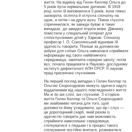
життя. На відміну від Гелен Келлер Ольга до
5 років була нормальною дитиною. В 1919
році, коли їй виповнилося 5 років, вона тяжко
захворіла, осліпла й оглухла спочатку на
одне, а потім і на друге вухо. Повна глухота
спричинилася, як завжди буває в таких
випадках, до швидкої втрати мови. Дівчинку
помістили у спеціальний інтернат для
сліпоглухонімих дітей у Харкові. Спочатку
професор І. О. Соколянський відновив їй
здатність говорити. Пізніше за допомогою
азбуки для сліпих Ольга навчилася сприймати
інформацію від свого найближчого
середовища, закінчила середню школу, потім
вуз, почала працювати в Науково- дослідному
інституті дефектології АПН СРСР. ЇЇ наукові
праці присвячені глухонімим.
На перший погляд випадки з Гелен Келлер та
Ольгою Скороходовою можуть здатися надто
віддаленими від нашого повсякденного життя.
Ми ж бо ані сліпі, ані глухонімі. З історією
життя Гелен Келлер та Ольги Скороходової
ми знайомимо читача для того, щоб
допомогти йому усвідомити, що зір і слух —
це дорогоцінний скарб, який разом із
здатністю говорити дає нам можливість
сприймати навколишнє середовище,
спілкуватися з людьми і в процесі такого
спілкування постійно вчитися, розвиватися,