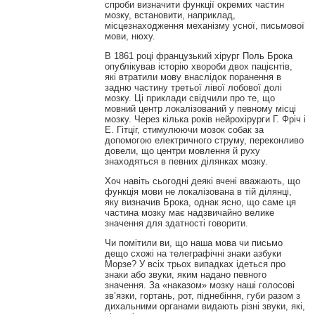
спроби визначити функції окремих частин
мозку, встановити, наприклад,
місцезнаходження механізму усної, письмової
мови, нюху.
В 1861 році французький хірург Поль Брока
опублікував історію хвороби двох пацієнтів,
які втратили мову внаслідок поранення в
задню частину третьої лівої лобової долі
мозку. Ці приклади свідчили про те, що
мовний центр локалізований у певному місці
мозку. Через кілька років нейрохірурги Г. Фріч і
Е. Гітціг, стимулюючи мозок собак за
допомогою електричного струму, переконливо
довели, що центри мовлення й руху
знаходяться в певних ділянках мозку.
Хоч навіть сьогодні деякі вчені вважають, що
функція мови не локалізована в тій ділянці,
яку визначив Брока, однак ясно, що саме ця
частина мозку має надзвичайно велике
значення для здатності говорити.
Чи помітили ви, що наша мова чи письмо
дещо схожі на телеграфічні знаки азбуки
Морзе? У всіх трьох випадках ідеться про
знаки або звуки, яким надано певного
значення. За «наказом» мозку наші голосові
зв’язки, гортань, рот, піднебіння, губи разом з
дихальними органами видають різні звуки, які,