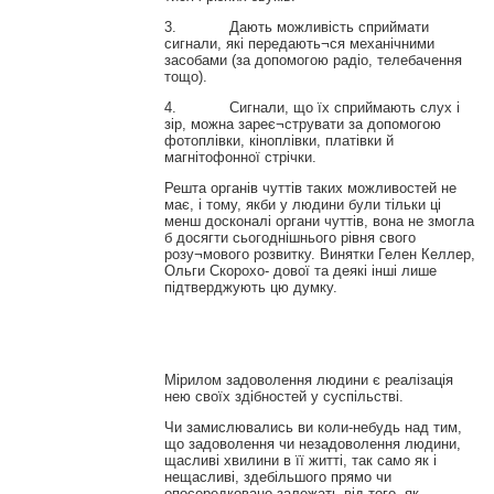
3. Дають можливість сприймати
сигнали, які передають¬ся механічними
засобами (за допомогою радіо, телебачення
тощо).
4. Сигнали, що їх сприймають слух і
зір, можна зареє¬струвати за допомогою
фотоплівки, кіноплівки, платівки й
магнітофонної стрічки.
Решта органів чуттів таких можливостей не
має, і тому, якби у людини були тільки ці
менш досконалі органи чуттів, вона не змогла
б досягти сьогоднішнього рівня свого
розу¬мового розвитку. Винятки Гелен Келлер,
Ольги Скорохо- дової та деякі інші лише
підтверджують цю думку.
Мірилом задоволення людини є реалізація
нею своїх здібностей у суспільстві.
Чи замислювались ви коли-небудь над тим,
що задоволення чи незадоволення людини,
щасливі хвилини в її житті, так само як і
нещасливі, здебільшого прямо чи
опосередковано залежать від того, як