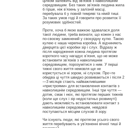
цілком залежить від зв'язків з навколишнім
середовищем. Без таких зв’язків людина жила
б гірше, ніж в’язень у залізній масці,
перебувала б у повній темряві та німій тиші.
За таких умов годі й говорити про розвиток її
розумових здібностей.
Проте, хоча б якою важкою здавалася доля
такої людини, треба визнати, що кожен з нас
по-своєму замкнений у своєрідну кулю. Такою
кулею є наша черепна коробка. А відчиняють
дверцята цієї коробки зір і слух. Відразу ж
після народження кожна людина протягом
короткого часу нагадує в’язня, що не може
встановити зв’язків з навколишнім
середовищем, порозумітися з ним. У перші
тижні свого життя немовля ще не
користується ні зором, ні слухом. Про¬те
обидва ці чуття швидко розвиваються і після 2
—3 місяців стають найважливішими
«пристроями» для встановлення контактів з
навколишнім середовищем. Інші три чуття —
дотик, смак і нюх, які протягом перших тижнів
(коли ще слух і зір недостатньо розвинуті)
дають можливість встановлювати контакт з
навколишнім середовищем, невдовзі
поступаються місцем слухові й зору.
Чи існують люди, які протягом усього свого
життя перебувають в ув’язненні вічної тиші й