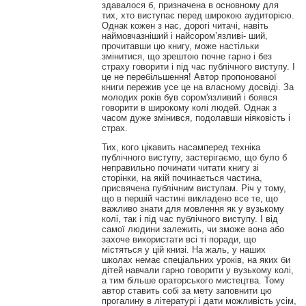
здавалося б, призначена в основному для
тих, хто виступає перед широкою аудиторією.
Однак кожен з нас, дорогі читачі, навіть
наймовчазніший і найсором’язливі- ший,
прочитавши цю книгу, може настільки
змінитися, що зрештою почне гарно і без
страху говорити і під час публічного виступу. І
це не перебільшення! Автор пропонованої
книги пережив усе це на власному досвіді. За
молодих років був сором'язливий і боявся
говорити в широкому колі людей. Однак з
часом дуже змінився, подолавши ніяковість і
страх.
Тих, кого цікавить насамперед техніка
публічного виступу, застерігаємо, що було б
неправильно починати читати книгу зі
сторінки, на якій починається частина,
присвячена публічним виступам. Річ у тому,
що в першій частині викладено все те, що
важливо знати для мовлення як у вузькому
колі, так і під час публічного виступу. І від
самої людини залежить, чи зможе вона або
захоче використати всі ті поради, що
містяться у цій книзі. На жаль, у наших
школах немає спеціальних уроків, на яких би
дітей навчали гарно говорити у вузькому колі,
а тим більше ораторського мистецтва. Тому
автор ставить собі за мету заповнити цю
прогалину в літературі і дати можливість усім,