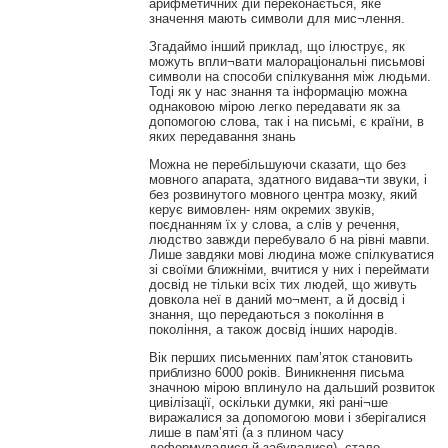
арифметичних дій переконається, яке
значення мають символи для мис¬лення.
Згадаймо інший приклад, що ілюструє, як
можуть впли¬вати малораціональні письмові
символи на способи спілкування між людьми.
Тоді як у нас знання та інформацію можна
однаковою мірою легко передавати як за
допомогою слова, так і на письмі, є країни, в
яких передавання знань
Можна не перебільшуючи сказати, що без
мовного апарата, здатного видава¬ти звуки, і
без розвинутого мовного центра мозку, який
керує вимовлен- ням окремих звуків,
поєднанням їх у слова, а слів у речення,
людство завжди перебувало б на рівні мавпи.
Лише завдяки мові людина може спілкуватися
зі своїми ближніми, вчитися у них і переймати
досвід не тільки всіх тих людей, що живуть
довкола неї в даний мо¬мент, а й досвід і
знання, що передаються з покоління в
покоління, а також досвід інших народів.
Вік перших письменних пам’яток становить
приблизно 6000 років. Виникнення письма
значною мірою вплинуло на дальший розвиток
цивілізації, оскільки думки, які рані¬ше
виражалися за допомогою мови і зберігалися
лише в пам’яті (а з плином часу
деформувалися й забувалися), стало