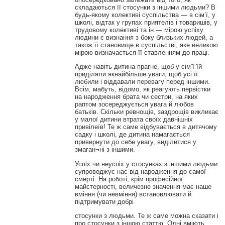
складаються її стосунки з іншими людьми? В
будь-якому колективі суспільства — в сім’ї, у
школі, відтак у групах приятелів і товаришів, у
трудовому колективі та ін.— мірою успіху
людини є визнання з боку близьких людей, а
також її становище в суспільстві, яке великою
мірою визначається її ставленням до праці.
Адже навіть дитина прагне, щоб у сім’ї їй
приділяли якнайбільше уваги, щоб усі її
любили і віддавали перевагу перед іншими.
Всім, мабуть, відомо, як реагують первістки
на народження брата чи сестри, на яких
раптом зосереджується увага й любов
батьків. Скільки ревнощів, заздрощів викликає
у малої дитини втрата своїх давнішніх
привілеїв! Те ж саме відбувається в дитячому
садку і школі, де дитина намагається
привернути до себе увагу, виділитися у
змаган¬ні з іншими.
Успіх чи неуспіх у стосунках з іншими людьми
супроводжує нас від народження до самої
смерті. На роботі, крім професійної
майстерності, величезне значення має наше
вміння (чи невміння) встановлювати й
підтримувати добрі
стосунки з людьми. Те ж саме можна сказати і
про стосунки з іншою статтю. Одні вміють