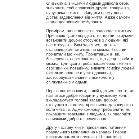
близькими, з іншими людьми довкола себе,
знаходить собі справжніх друзів, товаришів,
супутника в житті... Завдяки цьому вона
дістає задоволення від життя. Адже самотні
люди щасливими не бувають.
Приміром, ви не повністю задоволені життям.
Причиною цього нерідко є те, що ви не зуміли
встановити добрих стосунків з людьми, які
вас оточують. Вам здається, що таке
становище змінити вже не можна. І ось ви
прочитали цю книгу. Прочитавши її, ви,
безперечно, переконаєтесь, що дещо зробити
можна. Для цього треба насамперед змінити
свої звички, поведінку, вивчити психіку людей
(оскільки вона не в усіх однакова),
застосовувати знання з психології у
спілкуванні з людьми.
Перша частина книги, в якій ідеться про те, як
навчитися добре говорити у вузькому колі, і
викладаються головні засади добрих
стосунків з людьми, призначена для широкого
кола читачів. Адже кожному треба знати, як
покращити взаємини з людьми, як оволодіти
навичками доброго спілкування.
Другу частину книги присвячено питанням
правильного мовлення на нарадах і перед
широким загалом слухачів. Ця частина,