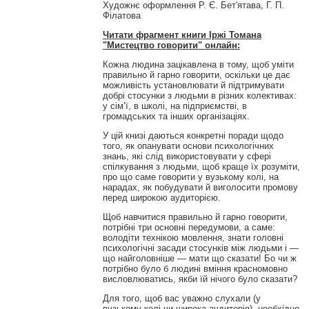
Художнє оформлення Р. Є. Бет'ятава, Г. П.
Філатова
Читати фрагмент книги Іржі Томана
"Мистецтво говорити" онлайн:
Кожна людина зацікавлена в тому, щоб уміти
правильно й гарно говорити, оскільки це дає
можливість установлювати й підтримувати
добрі стосунки з людьми в різних колективах:
у сім’ї, в школі, на підприємстві, в
громадських та інших організаціях.
У цій книзі даються конкретні поради щодо
того, як опанувати основи психологічних
знань, які слід використовувати у сфері
спілкування з людьми, щоб краще їх розуміти,
про що саме говорити у вузькому колі, на
нарадах, як побудувати й виголосити промову
перед широкою аудиторією.
Щоб навчитися правильно й гарно говорити,
потрібні три основні передумови, а саме:
володіти технікою мовлення, знати головні
психологічні засади стосунків між людьми і —
що найголовніше — мати що сказати! Бо чи ж
потрібно було б людині вміння красномовно
висловлюватись, якби їй нічого було сказати?
Для того, щоб вас уважно слухали (у
вузькому колі чи широка аудиторія), необхідно