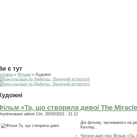
Ви є тут
оловна
»
Фільми
» Художні
Художні
Фільм «Та, що створила диво/ The Miracl
Опубліковано
admin
Сбт, 20/03/2021 - 21:12
Дія фільму, заснованого на ре
Келлер...
Читати далі
про Фільм «Та, 