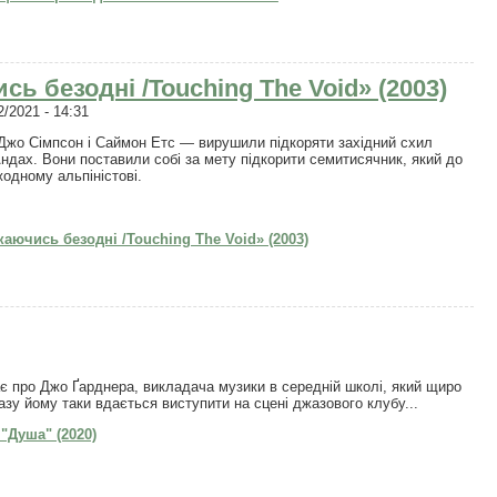
ь безодні /Touching The Void» (2003)
/2021 - 14:31
 - Джо Сімпсон і Саймон Етс — вирушили підкоряти західний схил
ндах. Вони поставили собі за мету підкорити семитисячник, який до
жодному альпіністові.
аючись безодні /Touching The Void» (2003)
 про Джо Ґарднера, викладача музики в середній школі, який щиро
азу йому таки вдається виступити на сцені джазового клубу...
Душа" (2020)