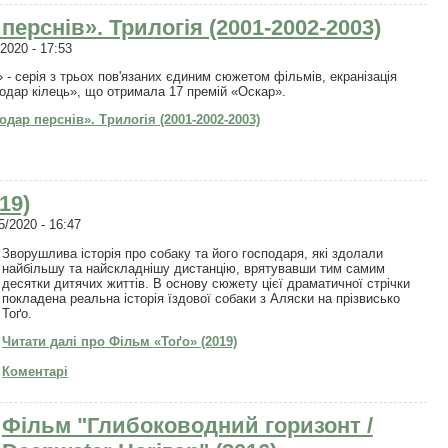
ерснів». Трилогія (2001-2002-2003)
2020 - 17:53
 - серія з трьох пов'язаних єдиним сюжетом фільмів, екранізація
лодар кілець», що отримала 17 премій «Оскар».
ар перснів». Трилогія (2001-2002-2003)
19)
/2020 - 16:47
Зворушлива історія про собаку та його господаря, які здолали
найбільшу та найскладнішу дистанцію, врятувавши тим самим
десятки дитячих життів. В основу сюжету цієї драматичної стрічки
покладена реальна історія їздової собаки з Аляски на прізвисько
Тоґо.
Читати далі
про Фільм «Тоґо» (2019)
Коментарі
Фільм "Глибоководний горизонт /