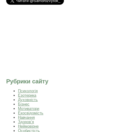
Рубрики сайту
Психологія
Езотерика
Духовність
Бізнес
Мотиватори
Екосвідомість
Навчання
Здоров’я
Неймовірне
Особистість