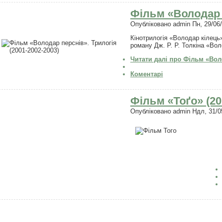
Фільм «Володар п
Опубліковано
admin
Пн, 29/06/
Кінотрилогія «Володар кілець»
роману Дж. Р. Р. Толкіна «Во
Читати далі
про Фільм «Волод
Коментарі
Фільм «Тоґо» (20
Опубліковано
admin
Ндл, 31/05