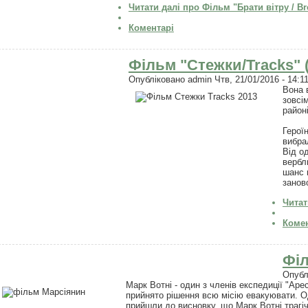
Читати далі
про Фільм "Брати вітру / Bro
Коментарі
Фільм "Стежки/Tracks" 
Опубліковано
admin
Чтв, 21/01/2016 - 14:1
Вона 
зовсі
район
Герої
вибра
Від о
вербл
шанс 
занов
Читат
Комен
Філ
Опубл
Марк Вотні - один з членів експедиції "Аре
прийнято рішення всю місію евакуювати. О
прийшли до висновку, що Марк Вотні трагічн