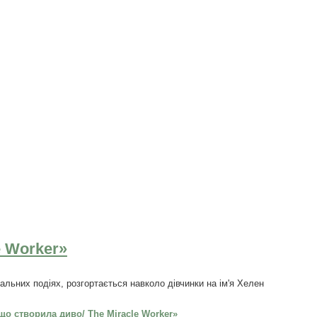
e Worker»
альних подіях, розгортається навколо дівчинки на ім'я Хелен
що створила диво/ The Miracle Worker»