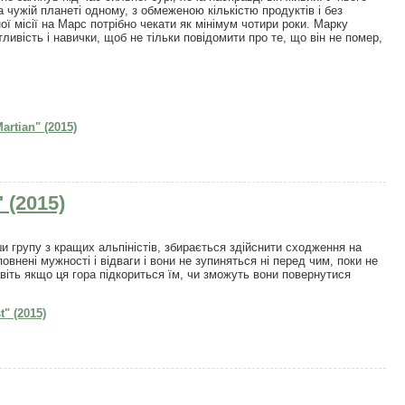
а чужій планеті одному, з обмеженою кількістю продуктів і без
ї місії на Марс потрібно чекати як мінімум чотири роки. Марку
ивість і навички, щоб не тільки повідомити про те, що він не помер,
rtian" (2015)
 (2015)
и групу з кращих альпіністів, збирається здійснити сходження на
внені мужності і відваги і вони не зупиняться ні перед чим, поки не
віть якщо ця гора підкориться їм, чи зможуть вони повернутися
" (2015)