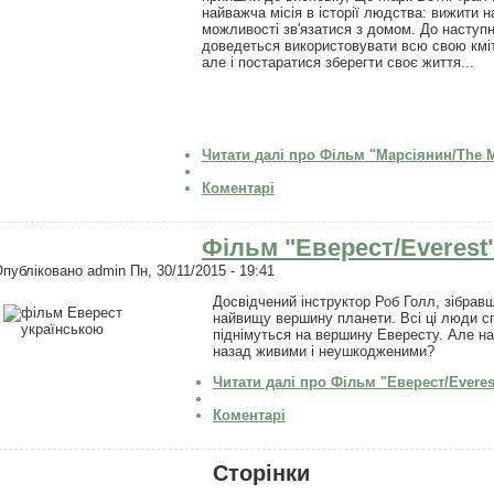
найважча місія в історії людства: вижити н
можливості зв'язатися з домом. До наступно
доведеться використовувати всю свою кмітл
але і постаратися зберегти своє життя...
Читати далі
про Фільм "Марсіянин/The Ma
Коментарі
Фільм "Еверест/Everest"
Опубліковано
admin
Пн, 30/11/2015 - 19:41
Досвідчений інструктор Роб Голл, зібравш
найвищу вершину планети. Всі ці люди спо
піднімуться на вершину Евересту. Але на
назад живими і неушкодженими?
Читати далі
про Фільм "Еверест/Everest
Коментарі
Сторінки