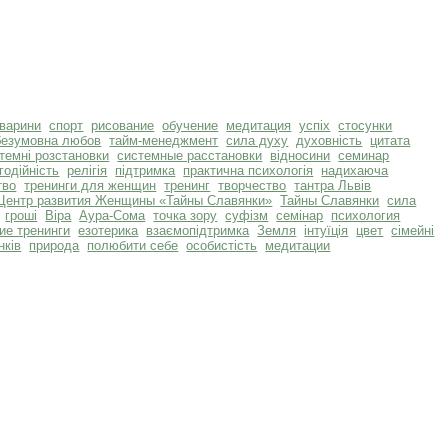
тварини
спорт
рисование
обучение
медитация
успіх
стосунки
безумовна любов
тайм-менеджмент
сила духу
духовність
цитата
темні розстановки
системные расстановки
відносини
семинар
годійність
релігія
підтримка
практична психологія
надихаюча
тво
тренинги для женщин
тренинг
творчество
тантра Львів
Центр развития Женщины «Тайны Славянки»
Тайны Славянки
сила
гроші
Віра
Аура-Сома
точка зору
суфізм
семінар
психология
ие тренинги
езотерика
взаємопідтримка
Земля
інтуїція
цвет
сімейні
нків
природа
полюбити себе
особистість
медитации