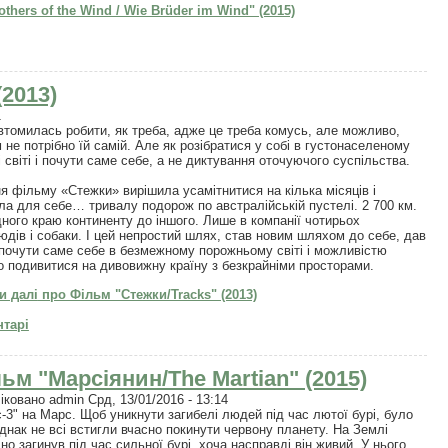
thers of the Wind / Wie Brüder im Wind" (2015)
(2013)
1
втомилась робити, як треба, адже це треба комусь, але можливо,
м не потрібно їй самій. Але як розібратися у собі в густонаселеному
і світі і почути саме себе, а не диктування оточуючого суспільства.
ня фільму «Стежки» вирішила усамітнитися на кілька місяців і
ла для себе… тривалу подорож по австралійській пустелі. 2 700 км.
дного краю континенту до іншого. Лише в компанії чотирьох
юдів і собаки. І цей непростий шлях, став новим шляхом до себе, дав
почути саме себе в безмежному порожньому світі і можливістю
о подивитися на дивовижну країну з безкрайніми просторами.
и далі
про Фільм "Стежки/Tracks" (2013)
тарі
ьм "Марсіянин/The Martian" (2015)
іковано
admin
Срд, 13/01/2016 - 13:14
с-3" на Марс. Щоб уникнути загибелі людей під час лютої бурі, було
днак не всі встигли вчасно покинути червону планету. На Землі
о загинув під час сильної бурі, хоча насправді він живий. У нього