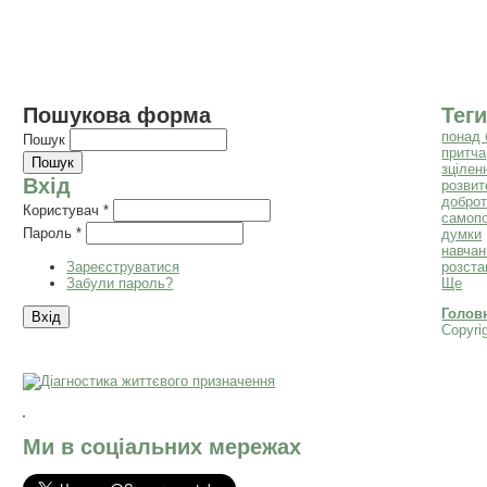
Пошукова форма
Теги
понад 
Пошук
притча
зцілен
Вхід
розвит
добро
Користувач
*
самоп
Пароль
*
думки
навчан
Зареєструватися
розста
Забули пароль?
Ще
Голов
Copyri
Ми в соціальних мережах