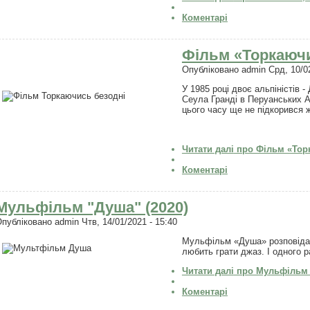
Коментарі
Фільм «Торкаючис
Опубліковано
admin
Срд, 10/02
У 1985 році двоє альпіністів
Сеула Гранді в Перуанських А
цього часу ще не підкорився 
Читати далі
про Фільм «Торк
Коментарі
Мульфільм "Душа" (2020)
Опубліковано
admin
Чтв, 14/01/2021 - 15:40
Мульфільм «Душа» розповідає
любить грати джаз. І одного р
Читати далі
про Мульфільм "
Коментарі