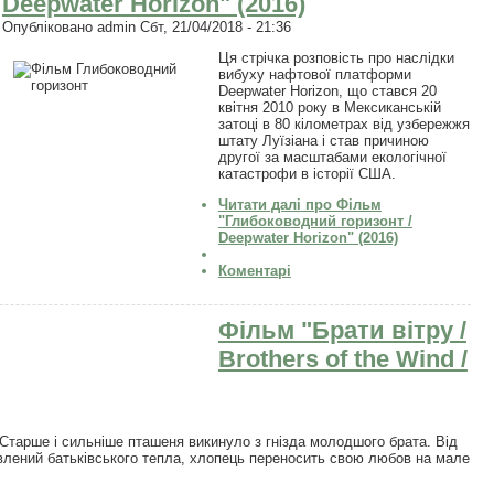
Deepwater Horizon" (2016)
Опубліковано
admin
Сбт, 21/04/2018 - 21:36
Ця стрічка розповість про наслідки
вибуху нафтової платформи
Deepwater Horizon, що стався 20
квітня 2010 року в Мексиканській
затоці в 80 кілометрах від узбережжя
штату Луїзіана і став причиною
другої за масштабами екологічної
катастрофи в історії США.
Читати далі
про Фільм
"Глибоководний горизонт /
Deepwater Horizon" (2016)
Коментарі
Фільм "Брати вітру /
Brothers of the Wind /
. Старше і сильніше пташеня викинуло з гнізда молодшого брата. Від
авлений батьківського тепла, хлопець переносить свою любов на мале