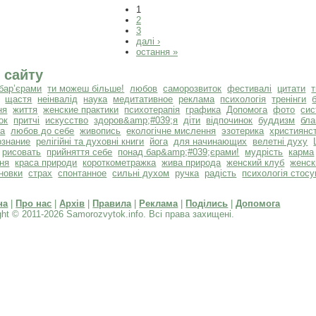
1
2
3
далі ›
остання »
 сайту
бар’єрами
ти можеш більше!
любов
саморозвиток
фестивалі
цитати
щастя
неінвалід
наука
медитативное
реклама
психологія
тренінги
ня
життя
женские практики
психотерапія
графика
Допомога
фото
сис
ок
притчі
искусство
здоров&amp;#039;я
діти
відпочинок
буддизм
бла
та
любов до себе
живопись
екологічне мислення
эзотерика
християнс
ознание
релігійні та духовні книги
йога
для начинающих
велетні духу
рисовать
прийняття себе
понад бар&amp;#039;єрами!
мудрість
карма
ня
краса природи
короткометражка
жива природа
женский клуб
женск
новки
страх
спонтанное
сильні духом
ручка
радість
психологія стосу
на
|
Про нас
|
Архів
|
Правила
|
Реклама
|
Поділись
|
Допомога
ght © 2011-2026 Samorozvytok.info. Всі права захищені.