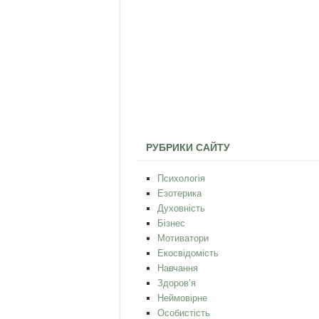
РУБРИКИ САЙТУ
Психологія
Езотерика
Духовність
Бізнес
Мотиватори
Екосвідомість
Навчання
Здоров’я
Неймовірне
Особистість