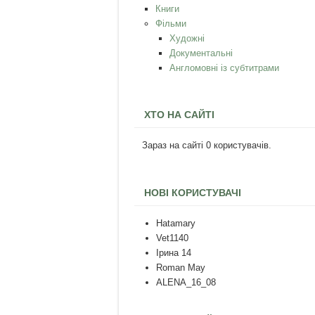
Книги
Фільми
Художні
Документальні
Англомовні із субтитрами
ХТО НА САЙТІ
Зараз на сайті 0 користувачів.
НОВІ КОРИСТУВАЧІ
Hatamary
Vet1140
Ірина 14
Roman May
ALENA_16_08