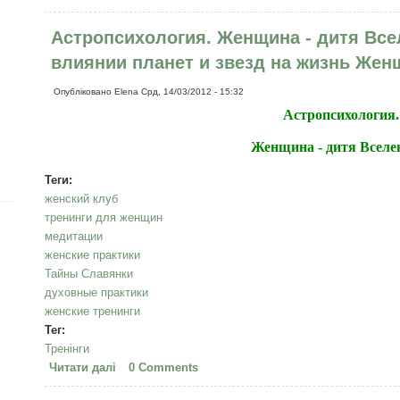
СЛАВЯНКИ
Астропсихология. Женщина - дитя Все
влиянии планет и звезд на жизнь Жен
Опубліковано
Elena
Срд, 14/03/2012 - 15:32
Астропсихология.
Женщина - дитя Вселе
Теги:
женский клуб
тренинги для женщин
медитации
женские практики
Тайны Славянки
духовные практики
женские тренинги
Тег:
Тренінги
Читати далі
про Астропсихология. Женщина - дитя Вселенно
0 Comments
звезд на жизнь Женщины.