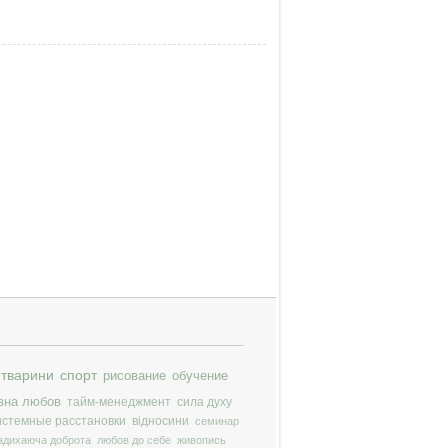
ЕГО!! -5 июля в 19.00
тварини
спорт
рисование
обучение
вна любов
тайм-менеджмент
сила духу
истемные расстановки
відносини
семинар
адихаюча доброта
любов до себе
живопись