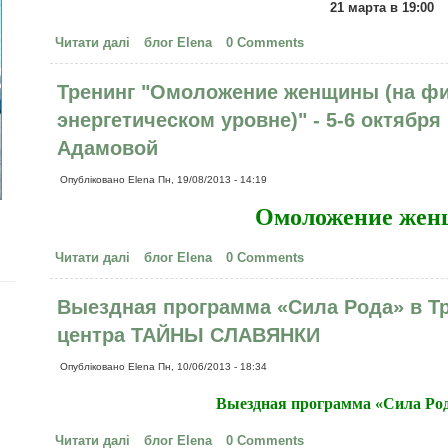
21 марта в 19:00
Читати далі
про Мастер-класс 21 марта в 19:00 Евгении Фро
блог Elena
0 Comments
любимой"
Тренинг "Омоложение женщины (на фи
энергетическом уровне)" - 5-6 октября 
Адамовой
Опубліковано
Elena
Пн, 19/08/2013 - 14:19
Омоложение же
Читати далі
про Тренинг "Омоложение женщины (на физическ
блог Elena
0 Comments
октября в г. Киеве от Евгении Адамовой
Выездная программа «Сила Рода» в Тр
центра ТАЙНЫ СЛАВЯНКИ
Опубліковано
Elena
Пн, 10/06/2013 - 18:34
Выездная программа «Сила Ро
Читати далі
про Выездная программа «Сила Рода» в Триполь
блог Elena
0 Comments