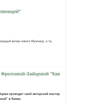
бовницей"
каждый вечер нового Мужчину, а та,
цей"
и Фроловой-Зайцевой "Как
цева проводит свой авторский мастер
имой" в Киеве.