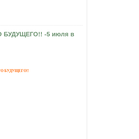
КСУАЛЬНОСТИ» Центр развития
 БУДУЩЕГО!! -5 июля в
ГО БУДУЩЕГО!!