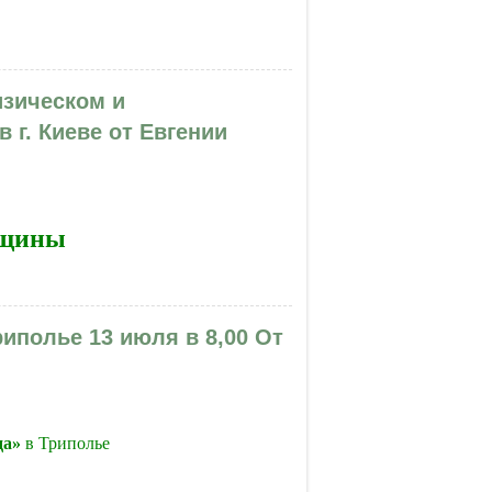
ловой-Зайцевой "Как стать желанной и
зическом и
в г. Киеве от Евгении
нщины
ом и энергетическом уровне)" - 5-6
иполье 13 июля в 8,00 От
да»
в Триполье
е 13 июля в 8,00 От центра ТАЙНЫ