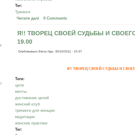
Тег:
Тренінги
Читати далі
про «Секрет ЖЕНСТВЕННОСТИ — раскрытие СЕ
0 Comments
Женщины "Тайны Славянки"
Я!! ТВОРЕЦ СВОЕЙ СУДЬБЫ И СВОЕГО
19.00
в
Опубліковано
Elena
Ндл, 30/10/2011 - 10:37
Я!! ТВОРЕЦ СВОЕЙ СУДЬБЫ И СВОЕ
Теги:
о
цели
мечты
достижение целей
женский клуб
тренинги для женщин
медитации
женские практики
Тег: