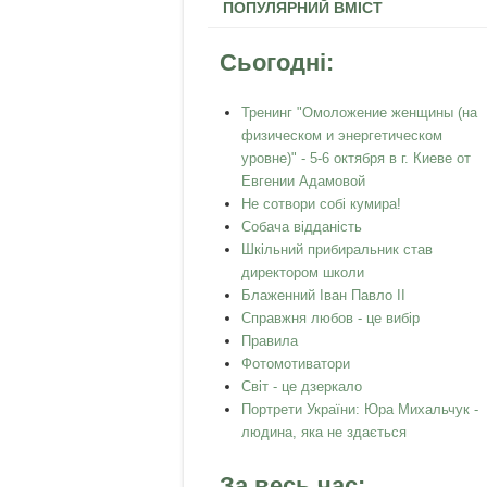
ПОПУЛЯРНИЙ ВМІСТ
Сьогодні:
Тренинг "Омоложение женщины (на
физическом и энергетическом
уровне)" - 5-6 октября в г. Киеве от
Евгении Адамовой
Не сотвори собі кумира!
Собача відданість
Шкільний прибиральник став
директором школи
Блаженний Іван Павло ІІ
Справжня любов - це вибір
Правила
Фотомотиватори
Світ - це дзеркало
Портрети України: Юра Михальчук -
людина, яка не здається
За весь час: