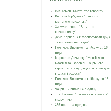
Іржі Томан "Мистецтво говорити"
Вікторія Горбунова "Записки
шкільного психолога"
Зиґмунд Фройд "Вступ до
психоаналізу"
Дейл Карнегі "Як завойовувати друзі
та впливати на людей"
Поліглот. Вивчимо італійську за 16
годин!
Мирослав Дочинець "Многії літа.
Благії літа. Заповіді 104-річного
карпатського мудреця - як жити довг
в щасті і радості"
Поліглот. Вивчимо англійську за 16
годин!
Чакри і їх вплив на людину
Т.Б. Партико "Загальна психологія"
(підручник)
365 притч на щодень