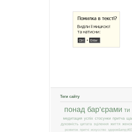
Теги сайту
понад бар’єрами
ти
медитация
успіх
стосунки
притча
ща
духовність
цитата
зцілення
життя
женск
розвиток
притчі
искусство
здоров&amp;#03