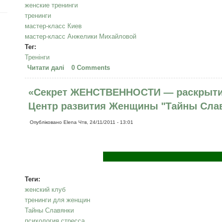
женские тренинги
тренинги
мастер-класс Киев
мастер-класс Анжелики Михайловой
Тег:
Тренінги
Читати далі
про 25 декабря 2011 г. - Мастер-класс МИХА
0 Comments
ЛЮБВИ"
«Секрет ЖЕНСТВЕННОСТИ — раскрыт
Центр развития Женщины "Тайны Сла
Опубліковано
Elena
Чтв, 24/11/2011 - 13:01
Центр разв
Теги:
женский клуб
тренинги для женщин
Тайны Славянки
психология стресса