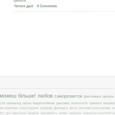
Тренінги
Читати далі
про Я!! ТВОРЕЦ СВОЕЙ СУДЬБЫ И СВОЕГО БУДУЩ
0 Comments
 можеш більше!
любов
саморозвиток
фестивалі
цитати
стя
неінвалід
наука
медитативное
реклама
психологія
тренінги
безумо
ие практики
психотерапія
графика
Допомога
фото
системні розстановки
с
9;я
діти
відпочинок
буддизм
благодійність
релігія
підтримка
практична психологія
н