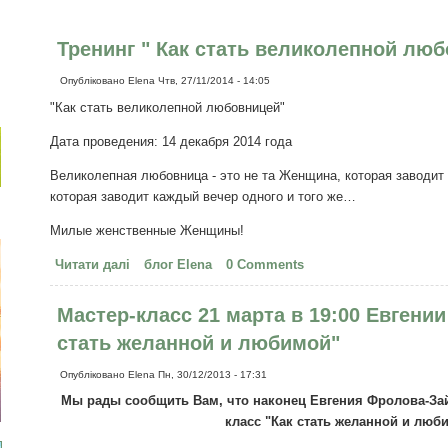
Тренинг " Как стать великолепной лю
Опубліковано
Elena
Чтв, 27/11/2014 - 14:05
"Как стать великолепной любовницей"
Дата проведения: 14 декабря 2014 года
Великолепная любовница - это не та Женщина, которая заводит 
которая заводит каждый вечер одного и того же…
Милые женственные Женщины!
Читати далі
про Тренинг " Как стать великолепной любовни
блог Elena
0 Comments
Мастер-класс 21 марта в 19:00 Евгени
стать желанной и любимой"
Опубліковано
Elena
Пн, 30/12/2013 - 17:31
Мы рады сообщить Вам, что наконец Евгения Фролова-Зай
класс "Как стать желанной и люб