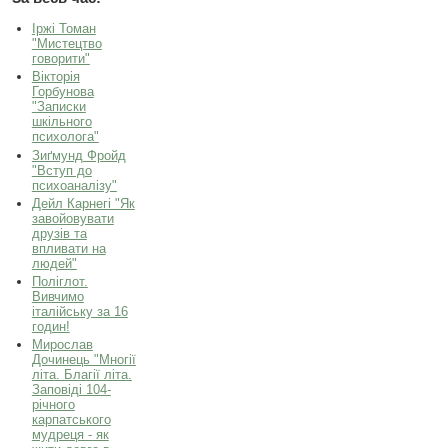
Іржі Томан
"Мистецтво
говорити"
Вікторія
Горбунова
"Записки
шкільного
психолога"
Зиґмунд Фройд
"Вступ до
психоаналізу"
Дейл Карнегі "Як
завойовувати
друзів та
впливати на
людей"
Поліглот.
Вивчимо
італійську за 16
годин!
Мирослав
Дочинець "Многії
літа. Благії літа.
Заповіді 104-
річного
карпатського
мудреця - як