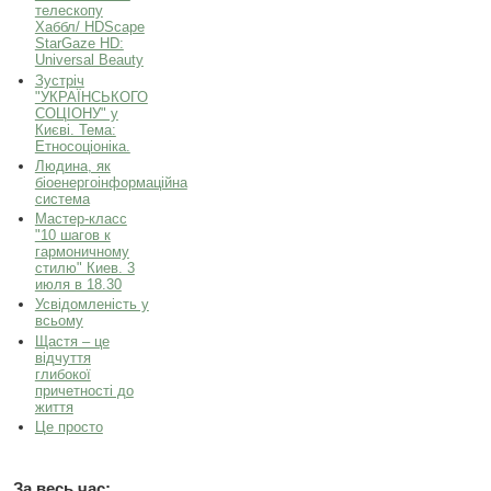
телескопу
Хаббл/ HDScape
StarGaze HD:
Universal Beauty
Зустріч
"УКРАЇНСЬКОГО
СОЦІОНУ" у
Києві. Тема:
Етносоціоніка.
Людина, як
біоенергоінформаційна
система
Мастер-класс
"10 шагов к
гармоничному
стилю" Киев. 3
июля в 18.30
Усвідомленість у
всьому
Щастя – це
відчуття
глибокої
причетності до
життя
Це просто
За весь час: