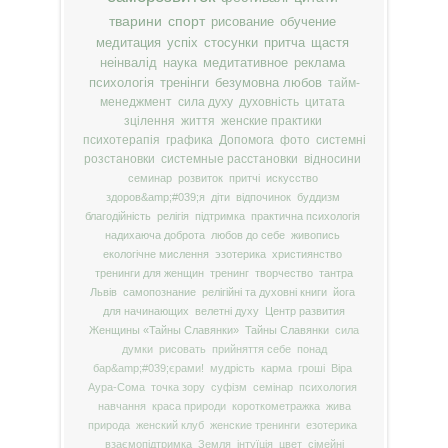
тварини
спорт
рисование
обучение
медитация
успіх
стосунки
притча
щастя
неінвалід
наука
медитативное
реклама
психологія
тренінги
безумовна любов
тайм-
менеджмент
сила духу
духовність
цитата
зцілення
життя
женские практики
психотерапія
графика
Допомога
фото
системні
розстановки
системные расстановки
відносини
семинар
розвиток
притчі
искусство
здоров&amp;#039;я
діти
відпочинок
буддизм
благодійність
релігія
підтримка
практична психологія
надихаюча доброта
любов до себе
живопись
екологічне мислення
эзотерика
християнство
тренинги для женщин
тренинг
творчество
тантра
Львів
самопознание
релігійні та духовні книги
йога
для начинающих
велетні духу
Центр развития
Женщины «Тайны Славянки»
Тайны Славянки
сила
думки
рисовать
прийняття себе
понад
бар&amp;#039;єрами!
мудрість
карма
гроші
Віра
Аура-Сома
точка зору
суфізм
семінар
психология
навчання
краса природи
короткометражка
жива
природа
женский клуб
женские тренинги
езотерика
взаємопідтримка
Земля
інтуїція
цвет
сімейні