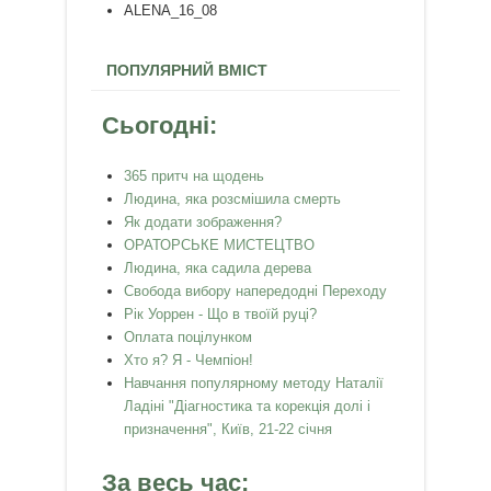
ALENA_16_08
ПОПУЛЯРНИЙ ВМІСТ
Сьогодні:
365 притч на щодень
Людина, яка розсмішила смерть
Як додати зображення?
ОРАТОРСЬКЕ МИСТЕЦТВО
Людина, яка садила дерева
Свобода вибору напередодні Переходу
Рік Уоррен - Що в твоїй руці?
Оплата поцілунком
Хто я? Я - Чемпіон!
Навчання популярному методу Наталії
Ладіні "Діагностика та корекція долі і
призначення", Київ, 21-22 січня
За весь час: