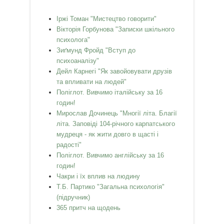
Іржі Томан "Мистецтво говорити"
Вікторія Горбунова "Записки шкільного
психолога"
Зиґмунд Фройд "Вступ до
психоаналізу"
Дейл Карнегі "Як завойовувати друзів
та впливати на людей"
Поліглот. Вивчимо італійську за 16
годин!
Мирослав Дочинець "Многії літа. Благії
літа. Заповіді 104-річного карпатського
мудреця - як жити довго в щасті і
радості"
Поліглот. Вивчимо англійську за 16
годин!
Чакри і їх вплив на людину
Т.Б. Партико "Загальна психологія"
(підручник)
365 притч на щодень