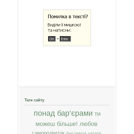
Теги сайту
понад бар’єрами
ти
можеш більше!
любов
саморозвиток
фестивалі
цитати