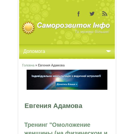
Головна
» Евгения Адамова
Ви є тут
Евгения Адамова
Тренинг "Омоложение
женщины (на физическом и