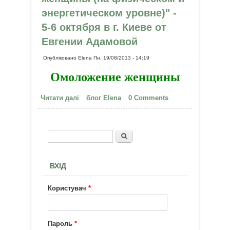
энергетическом уровне)" -
5-6 октября в г. Киеве от
Евгении Адамовой
Опубліковано
Elena
Пн, 19/08/2013 - 14:19
Омоложение женщины
Читати далі
про Тренинг "Омоложение
блог Elena
0 Comments
женщины (на физическом и
энергетическом уровне)" - 5-6
октября в г. Киеве от Евгении
Пошук
Пошукова форма
Адамовой
ВХІД
Користувач
*
Пароль
*