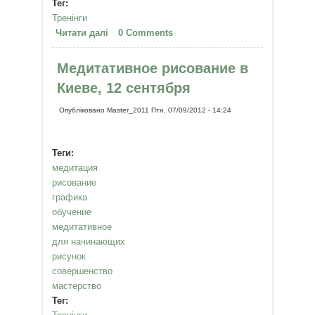
Тег:
Тренінги
Читати далі
про Медитативное рисование в
0 Comments
Киеве. 19 сентября.
Медитативное рисование в
Киеве, 12 сентября
Опубліковано
Master_2011
Птн, 07/09/2012 - 14:24
Теги:
медитация
рисование
графика
обучение
медитативное
для начинающих
рисунок
совершенство
мастерство
Тег: