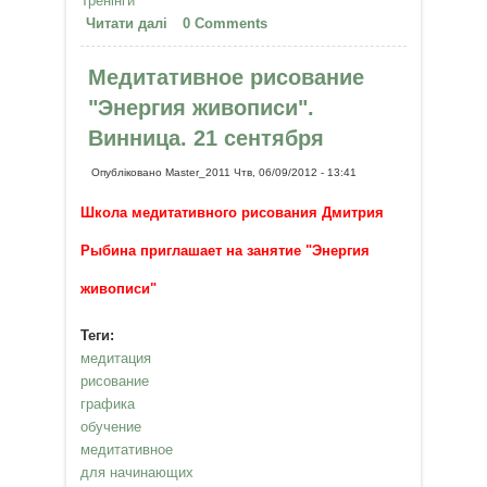
Тренінги
Читати далі
про Медитативное рисование в
0 Comments
Киеве, 12 сентября
Медитативное рисование
"Энергия живописи".
Винница. 21 сентября
Опубліковано
Master_2011
Чтв, 06/09/2012 - 13:41
Школа медитативного рисования Дмитрия
Рыбина приглашает на занятие "Энергия
живописи"
Теги:
медитация
рисование
графика
обучение
медитативное
для начинающих