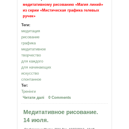
медитативному рисованию «Магия линий»
из серии «Мистическая графика гелевых
ручек»
Теги:
медитация
рисование
графика
медитативное
творчество
для каждого
для начинающих
искусство
спонтанное
Тег:
Тренінги
Читати далі
про Медитативное рисование.
0 Comments
"Магия линий". 4 августа. Киев
Медитативное рисование.
14 июля.