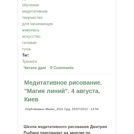
обучение
медитативное
творчество
для начинающих
живопись
искусство
гелевая
тушь
Тег:
Тренінги
Читати далі
про Медитативное рисование в
0 Comments
Донецке! 28 сентября - 1 октября
2012 года
Медитативное рисование.
"Магия линий". 4 августа.
Киев
Опубліковано
Master_2011
Срд, 25/07/2012 - 13:54
Школа медитативного рисования Дмитрия
Рыбина приглашает на занятие по