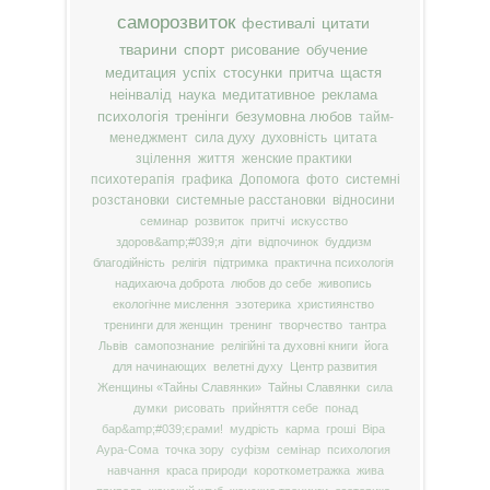
саморозвиток
фестивалі
цитати
тварини
спорт
рисование
обучение
медитация
успіх
стосунки
притча
щастя
неінвалід
наука
медитативное
реклама
психологія
тренінги
безумовна любов
тайм-
менеджмент
сила духу
духовність
цитата
зцілення
життя
женские практики
психотерапія
графика
Допомога
фото
системні
розстановки
системные расстановки
відносини
семинар
розвиток
притчі
искусство
здоров&amp;#039;я
діти
відпочинок
буддизм
благодійність
релігія
підтримка
практична психологія
надихаюча доброта
любов до себе
живопись
екологічне мислення
эзотерика
християнство
тренинги для женщин
тренинг
творчество
тантра
Львів
самопознание
релігійні та духовні книги
йога
для начинающих
велетні духу
Центр развития
Женщины «Тайны Славянки»
Тайны Славянки
сила
думки
рисовать
прийняття себе
понад
бар&amp;#039;єрами!
мудрість
карма
гроші
Віра
Аура-Сома
точка зору
суфізм
семінар
психология
навчання
краса природи
короткометражка
жива