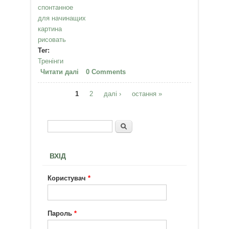
спонтанное
для начинащих
картина
рисовать
Тег:
Тренінги
Читати далі
про Медитативное рисование в
0 Comments
Донецке, 23...27 июля
1
2
далі ›
остання »
Сторінки
Пошук
Пошукова форма
ВХІД
Користувач
*
Пароль
*