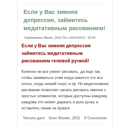
Рисование-медитация.
Если у Вас зимняя
депрессия, займитесь
медитативным рисованием!
Опубліковано
Master_2011
Птн, 04/01/2013 - 20:29
Если у Вас зимняя депрессия
займитесь медитативным
рисованием гелевой ручкой!
Конечно не все умеют рисовать, да еще так,
чтобы заниматься этим когда кажется что все
плохо, когда низкий тонус и пр. Но медитативное
рисование позволяет начать рисовать именно с
простых элементов, которые доступны каждому,
каждому кто может держать в руке ручку и
оставлять линии на бумаге.
Читати далі
про Если у Вас зимняя
блог Master_2011
0 Comments
депрессия, займитесь