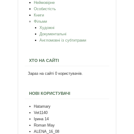
Неймовірне
Особистість
Книги
Фільми
Художні
Документальні
Англомовні із субтитрами
ХТО НА САЙТІ
Зараз на сайті 0 користувачів.
НОВІ КОРИСТУВАЧІ
Hatamary
Vet1140
Ірина 14
Roman May
ALENA_16_08