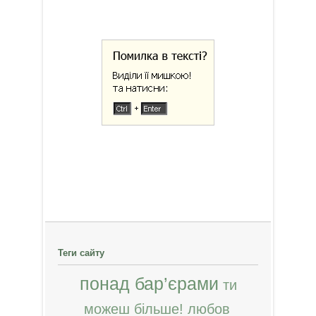
Теги сайту
понад бар’єрами
ти
можеш більше!
любов