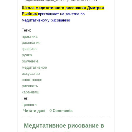
Опубліковано
Master_2011
Втр, 10/07/2012 - 10:15
Школа медитативного рисования Дмитрия
Рыбина
приглашает на занятие по
медитативному рисованию
Теги:
практика
рисование
графика
ручка
обучение
медитативное
искусство
спонтанное
рисовать
карандаш
Тег:
Тренінги
Читати далі
про Медитативное рисование. 14
0 Comments
июля.
Медитативное рисование в