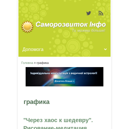
Головна
» графика
Ви є тут
графика
"Через хаос к шедевру".
Рисование-медитация.