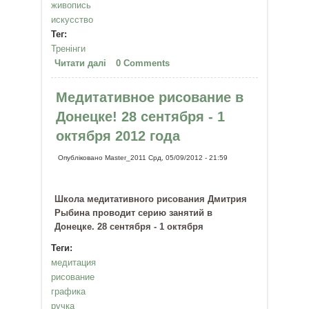
живопись
искусство
Тег:
Тренінги
Читати далі
про Медитативное рисование
0 Comments
"Энергия живописи". Винница. 21
сентября
Медитативное рисование в
Донецке! 28 сентября - 1
октября 2012 года
Опубліковано
Master_2011
Срд, 05/09/2012 - 21:59
Школа медитативного рисования Дмитрия
Рыбина проводит серию занятий в
Донецке. 28 сентября - 1 октября
Теги:
медитация
рисование
графика
ручка