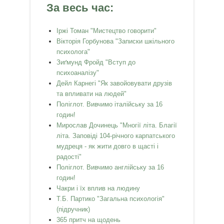
За весь час:
Іржі Томан "Мистецтво говорити"
Вікторія Горбунова "Записки шкільного
психолога"
Зиґмунд Фройд "Вступ до
психоаналізу"
Дейл Карнегі "Як завойовувати друзів
та впливати на людей"
Поліглот. Вивчимо італійську за 16
годин!
Мирослав Дочинець "Многії літа. Благії
літа. Заповіді 104-річного карпатського
мудреця - як жити довго в щасті і
радості"
Поліглот. Вивчимо англійську за 16
годин!
Чакри і їх вплив на людину
Т.Б. Партико "Загальна психологія"
(підручник)
365 притч на щодень