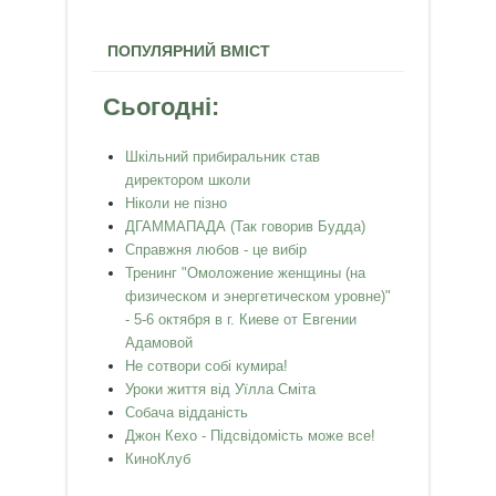
ПОПУЛЯРНИЙ ВМІСТ
Сьогодні:
Шкільний прибиральник став
директором школи
Ніколи не пізно
ДГАММАПАДА (Так говорив Будда)
Справжня любов - це вибір
Тренинг "Омоложение женщины (на
физическом и энергетическом уровне)"
- 5-6 октября в г. Киеве от Евгении
Адамовой
Не сотвори собі кумира!
Уроки життя від Уїлла Сміта
Собача відданість
Джон Кехо - Підсвідомість може все!
КиноКлуб