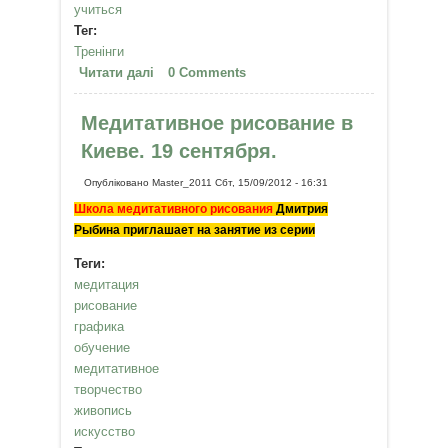
учиться
Тег:
Тренінги
Читати далі
про Медитативное рисование в
0 Comments
Виннице "Магия штриха" 15
октября
Медитативное рисование в
Киеве. 19 сентября.
Опубліковано
Master_2011
Сбт, 15/09/2012 - 16:31
Школа медитативного рисования
Дмитрия
Рыбина приглашает на занятие из серии
Теги:
медитация
рисование
графика
обучение
медитативное
творчество
живопись
искусство