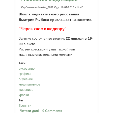
Опубліковано
Master_2011
Срд, 16/01/2013 - 14:48
Школа медитативного рисования
Дмитрия Рыбина приглашает на занятие.
"Через хаос к шедевру".
22 января в 19-
Занятие состоится во вторник
00
в Киеве.
Рисуем красками (гуашь, акрил) или
масляными/пастельными мелками
Теги:
рисование
графика
обучение
медитативное
живопись
краски
Тег:
Тренінги
Читати далі
про "Через хаос к шедевру".
0 Comments