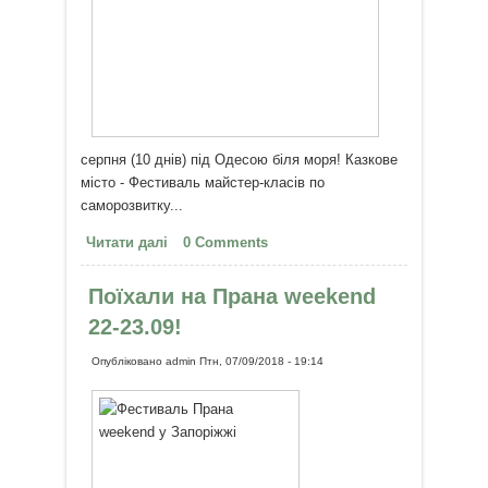
серпня (10 днів) під Одесою біля моря! Казкове
місто - Фестиваль майстер-класів по
саморозвитку...
Читати далі
про 35-й Фестиваль
0 Comments
саморозвитку і творчості
"Казкове місто" на морі під
Поїхали на Прана weekend
Одесою!
22-23.09!
Опубліковано
admin
Птн, 07/09/2018 - 19:14