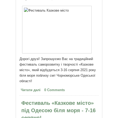
Дорогі друзі! Запрошуємо Вас на традиційний
фестиваль саморозвитку і творчості «Казкове
місто», який відбудеться 3-16 серпня 2021 року
біля моря поблизу смт Чорноморське Одеської
області!
Читати далі
про Фестиваль «Казкове місто»
0 Comments
під Одесою біля моря (3-16
серпня)
Фестиваль «Казкове місто»
під Одесою біля моря - 7-16
серпня!