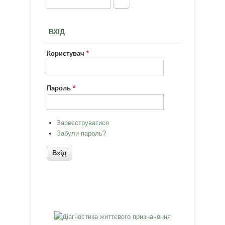
Пошук
Пошукова форма
ВХІД
Користувач
*
Пароль
*
Зареєструватися
Забули пароль?