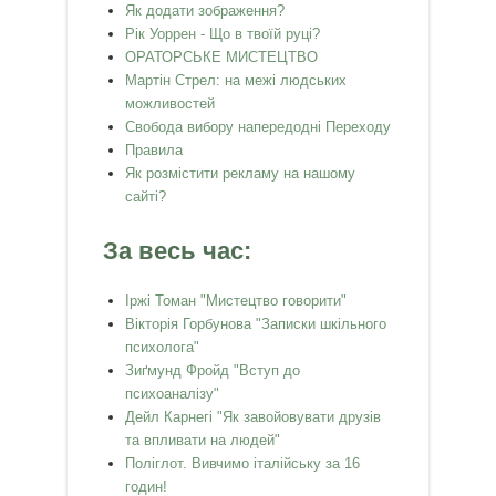
Як додати зображення?
Рік Уоррен - Що в твоїй руці?
ОРАТОРСЬКЕ МИСТЕЦТВО
Мартін Стрел: на межі людських
можливостей
Свобода вибору напередодні Переходу
Правила
Як розмістити рекламу на нашому
сайті?
За весь час:
Іржі Томан "Мистецтво говорити"
Вікторія Горбунова "Записки шкільного
психолога"
Зиґмунд Фройд "Вступ до
психоаналізу"
Дейл Карнегі "Як завойовувати друзів
та впливати на людей"
Поліглот. Вивчимо італійську за 16
годин!