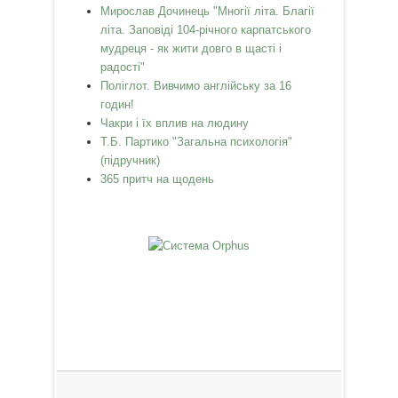
Мирослав Дочинець "Многії літа. Благії
літа. Заповіді 104-річного карпатського
мудреця - як жити довго в щасті і
радості"
Поліглот. Вивчимо англійську за 16
годин!
Чакри і їх вплив на людину
Т.Б. Партико "Загальна психологія"
(підручник)
365 притч на щодень