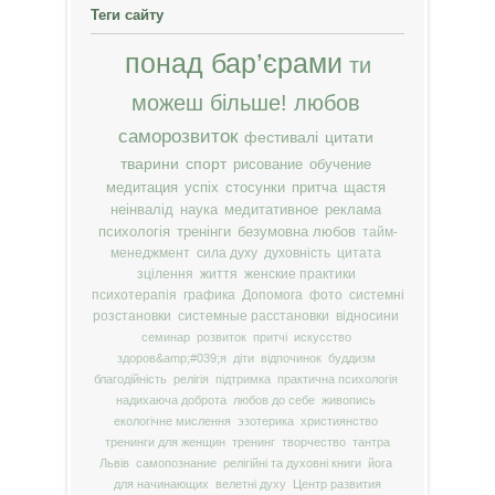
Теги сайту
понад бар’єрами
ти
можеш більше!
любов
саморозвиток
фестивалі
цитати
тварини
спорт
рисование
обучение
медитация
успіх
стосунки
притча
щастя
неінвалід
наука
медитативное
реклама
психологія
тренінги
безумовна любов
тайм-
менеджмент
сила духу
духовність
цитата
зцілення
життя
женские практики
психотерапія
графика
Допомога
фото
системні
розстановки
системные расстановки
відносини
семинар
розвиток
притчі
искусство
здоров&amp;#039;я
діти
відпочинок
буддизм
благодійність
релігія
підтримка
практична психологія
надихаюча доброта
любов до себе
живопись
екологічне мислення
эзотерика
християнство
тренинги для женщин
тренинг
творчество
тантра
Львів
самопознание
релігійні та духовні книги
йога
для начинающих
велетні духу
Центр развития