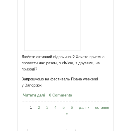
Любите активний відпочинок? Хочете приємно
провести час разом, з сім'єю, з друзями, на
природі?
Запрошуємо на фестиваль Прана weekend
у Запоріжжі!
Читати далі
про Поїхали на Прана weekend
0 Comments
22-23.09!
1
2
3
4
5
6
далі ›
остання
Сторінки
»