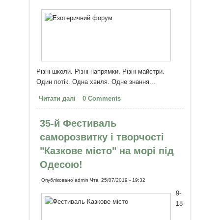
Різні школи. Різні напрямки. Різні майстри.
Один потік. Одна хвиля. Одне знання...
Читати далі
про IX Міжнародний Езотеричний
0 Comments
Форум у Карпатах - 9-14 жовтня
35-й Фестиваль
саморозвитку і творчості
"Казкове місто" на морі під
Одесою!
Опубліковано
admin
Чтв, 25/07/2019 - 19:32
9-
18