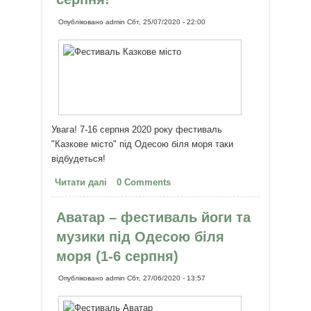
Опубліковано
admin
Сбт, 25/07/2020 - 22:00
Увага! 7-16 серпня 2020 року фестиваль
"Казкове місто" під Одесою біля моря таки
відбудеться!
Читати далі
про Фестиваль «Казкове місто»
0 Comments
під Одесою біля моря - 7-16
серпня!
Aватар – фестиваль йоги та
музики під Одесою біля
моря (1-6 серпня)
Опубліковано
admin
Сбт, 27/06/2020 - 13:57