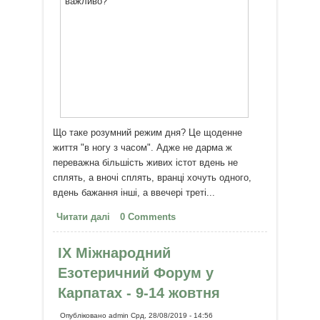
Що таке розумний режим дня? Це щоденне
життя "в ногу з часом". Адже не дарма ж
переважна більшість живих істот вдень не ​​
сплять, а вночі сплять, вранці хочуть одного,
вдень бажання інші, а ввечері треті...
Читати далі
про Сон з 1 ночі до 3 ранку: чому
0 Comments
це так важливо?
IX Міжнародний
Езотеричний Форум у
Карпатах - 9-14 жовтня
Опубліковано
admin
Срд, 28/08/2019 - 14:56