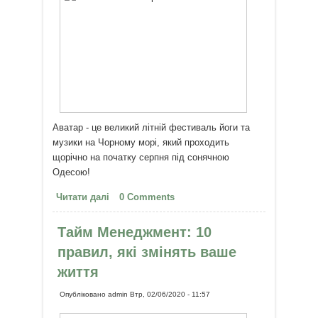
Аватар - це великий літній фестиваль йоги та
музики на Чорному морі, який проходить
щорічно на початку серпня під сонячною
Одесою!
Читати далі
про Aватар – фестиваль йоги та
0 Comments
музики під Одесою біля моря (1-
6 серпня)
Тайм Менеджмент: 10
правил, які змінять ваше
життя
Опубліковано
admin
Втр, 02/06/2020 - 11:57