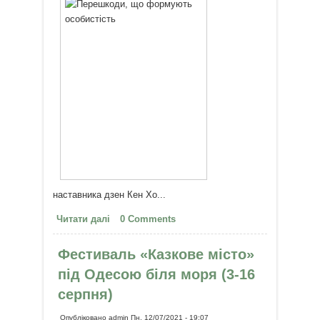
наставника дзен Кен Хо...
Читати далі
про Перешкоди, що формують
0 Comments
особистість
Фестиваль «Казкове місто»
під Одесою біля моря (3-16
серпня)
Опубліковано
admin
Пн, 12/07/2021 - 19:07