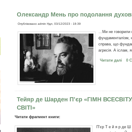
Олександр Мень про подолання духовн
Опубліковано
admin
Ндл, 03/12/2023 - 18:39
…Ми не говорили п
фундаменталізм, н
справа, що фундам
агресія. А іслам, 
Читати далі
про 
0 
духов
Тейяр де Шарден П’єр «ГІМН ВСЕСВІТ
СВІТІ»
Читати фрагмент книги:
П’єр Т е й я р де Ш