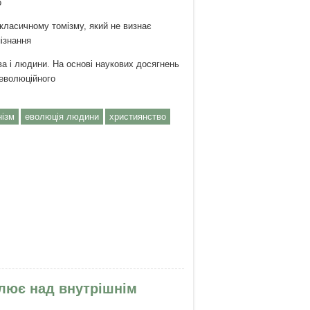
о
 класичному томізму, який не визнає
пізнання
ва і людини. На основі наукових досягнень
 еволюційного
нізм
еволюція людини
християнство
СУТНІСТЬ БОГА У СВІТІ»
алює над внутрішнім