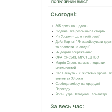
ПОПУЛЯРНИЙ ВМІСТ
Сьогодні:
365 притч на щодень
Людина, яка розсмішила смерть
Рік Уоррен - Що в твоїй руці?
Дейл Карнегі "Як завойовувати друзі
та впливати на людей"
Як додати зображення?
ОРАТОРСЬКЕ МИСТЕЦТВО
Мартін Стрел: на межі людських
можливостей
Лео Бабаута - 38 життєвих уроків, як
вивчив за 38 років
Свобода вибору напередодні
Переходу
Йога-Сутра Патаджалі. Коментарі
За весь час: