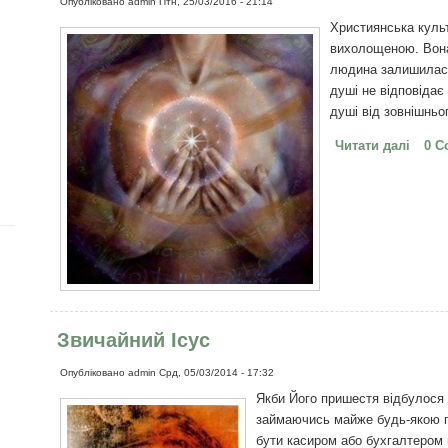
Опубліковано
admin
Птн, 25/03/2016 - 21:14
Християнська куль
вихолощеною. Вона
людина залишилася
душі не відповідає 
душі від зовнішньо
Читати далі
про К
0 C
прева
Звичайний Ісус
Опубліковано
admin
Срд, 05/03/2014 - 17:32
Якби Його пришестя відбулося в
займаючись майже будь-якою п
бути касиром або бухгалтером 