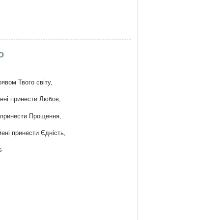
о
оявом Твого світу,
мені принести Любов,
і принести Прощення,
мені принести Єдність,
Святого Франциска Ассізького
s