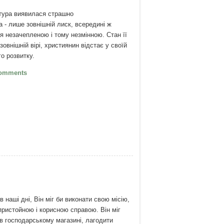
тура виявилася страшно
 - лише зовнішній лиск, всередині ж
 незачепленою і тому незмінною. Стан її
зовнішній вірі, християнин відстає у своїй
го розвитку.
арл Густав Юнг: поки зовнішнє
omments
лює над внутрішнім
 наші дні, Він міг би виконати свою місію,
ристойною і корисною справою. Він міг
в господарському магазині, лагодити