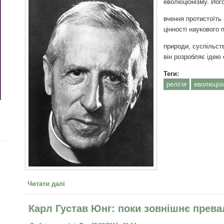
еволюціонізму. Йог
вчення протистоїть
цінності наукового 
природи, суспільст
він розробляє ідею
Теги:
релігія
еволюціо
Читати далі
про Тейяр де Шарден П’єр «ГІМН ВСЕСВІТУ. ПРИ
Карл Густав Юнг: поки зовнішнє прев