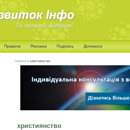
Правила
Реклама
Поділись
Допомога
Головна
» християнство
Ви є тут
християнство