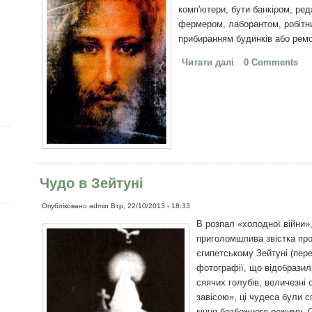
комп'ютери, бути банкіром, ре
фермером, лаборантом, робітни
прибиранням будинків або ремо
Читати далі
про Звичайний І
0 Comments
Чудо в Зейтуні
Опубліковано
admin
Втр, 22/10/2013 - 18:33
В розпал «холодної війни», 
приголомшлива звістка про
єгипетському Зейтуні (пере
фотографії, що відобразил
сяячих голубів, величезні 
завісою», ці чудеса були 
кінця безбожного режиму. О