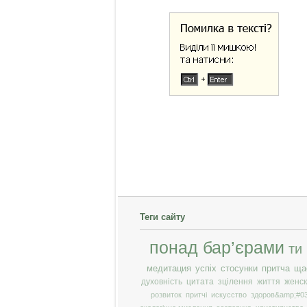
Теги сайту
понад бар’єрами
ти
медитация
успіх
стосунки
притча
ща
духовність
цитата
зцілення
життя
женск
розвиток
притчі
искусство
здоров&amp;#03