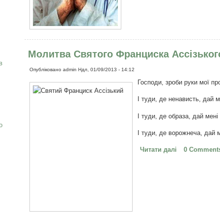
Молитва Святого Франциска Ассізьког
в
Опубліковано
admin
Ндл, 01/09/2013 - 14:12
Господи, зроби руки мої пр
І туди, де ненависть, дай 
І туди, де образа, дай мен
о
І туди, де ворожнеча, дай 
Читати далі
про Молитва 
0 Comment