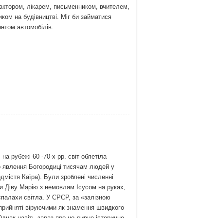
дактором, лікарем, письменником, вчителем,
ком на будівництві. Міг би займатися
нтом автомобілів.
сус
на рубежі 60 -70-х рр. світ облетіла
 явлення Богородиці тисячам людей у ​​
дмістя Каїра). Були зроблені численні
и Діву Марію з немовлям Ісусом на руках,
спалахи світла. У СРСР, за «залізною
сприйняті віруючими як знамення швидкого
днак навіть зараз про це дивне історичне