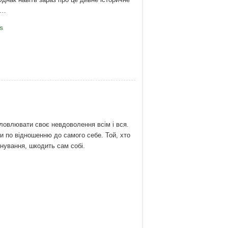
є…
ейтуні
s
ловлювати своє невдоволення всім і вся.
 по відношенню до самого себе. Той, хто
снування, шкодить сам собі.
е на долю