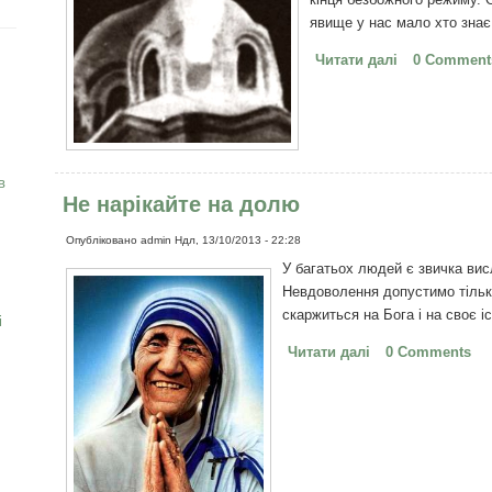
явище у нас мало хто зна
Читати далі
про Чудо в З
0 Comment
в
Не нарікайте на долю
Опубліковано
admin
Ндл, 13/10/2013 - 22:28
У багатьох людей є звичка вис
Невдоволення допустимо тільки
скаржиться на Бога і на своє і
і
Читати далі
про Не нарікайт
0 Comments