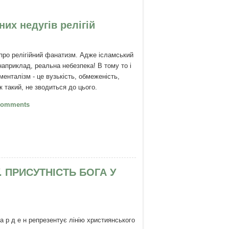
их недугів релігій
ро релігійний фанатизм. Адже ісламський
априклад, реальна небезпека! В тому то і
енталізм - це вузькість, обмеженість,
як такий, не зводиться до цього.
Олександр Мень про подолання
Comments
них недугів релігій
У. ПРИСУТНІСТЬ БОГА У
 а р д е н репрезентує лінію християнського