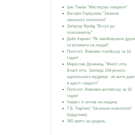
Іржі Томан "Мистецтво говорити"
Вікторія Горбунова "Записки
шкільного психолога"
Зиґмунд Фройд "Вступ до
психоаналізу"
Дейл Карнегі "Як завойовувати друзі
та впливати на людей"
Поліглот. Вивчимо італійську за 16
годин!
Мирослав Дочинець "Многії літа.
Благії літа. Заповіді 104-річного
карпатського мудреця - як жити довг
в щасті і радості"
Поліглот. Вивчимо англійську за 16
годин!
Чакри і їх вплив на людину
Т.Б. Партико "Загальна психологія"
(підручник)
365 притч на щодень