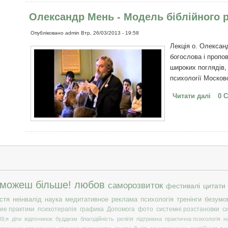
Олександр Мень - Модель біблійного 
Опубліковано
admin
Втр, 26/03/2013 - 19:58
Лекція о. Олексан
богослова і пропо
широких поглядів,
психології Москов
Читати далі
про 
0 
розу
 можеш більше!
любов
саморозвиток
фестивалі
цитати
стя
неінвалід
наука
медитативное
реклама
психологія
тренінги
безумо
ие практики
психотерапія
графика
Допомога
фото
системні розстановки
с
9;я
діти
відпочинок
буддизм
благодійність
релігія
підтримка
практична психологія
н