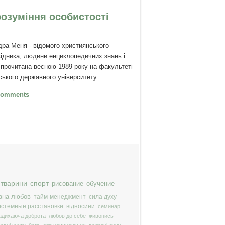
розуміння особистості
дра Меня - відомого християнського
відника, людини енциклопедичних знань і
 прочитана весною 1989 року на факультеті
ського державного університету..
Олександр Мень - Модель біблійного
Comments
міння особистості
тварини
спорт
рисование
обучение
вна любов
тайм-менеджмент
сила духу
истемные расстановки
відносини
семинар
адихаюча доброта
любов до себе
живопись