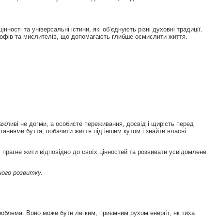
цінності та універсальні істини, які об’єднують різні духовні традиції.
лософів та мислителів, що допомагають глибше осмислити життя.
жливі не догми, а особисте переживання, досвід і щирість перед
аннями буття, побачити життя під іншим кутом і знайти власні
прагне жити відповідно до своїх цінностей та розвивати усвідомлене
ного розвитку.
роблема. Воно може бути легким, приємним рухом енергії, як тиха