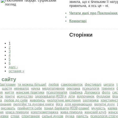
звикла, що є близьким її нат
правильна, а ось ця – ні.
Читати далі
про Поклоніння 
Коментарі
Сторінки
1
2
3
4
5
6
далі ›
остання »
 сайту
бар’єрами
ти можеш більше!
любов
саморозвиток
фестивалі
цитати
щастя
неінвалід
наука
медитативное
реклама
психологія
тренінги
ня
життя
женские практики
психотерапія
графика
Допомога
фото
сис
ок
притчі
искусство
здоров&amp;#039;я
діти
відпочинок
буддизм
бла
та
любов до себе
живопись
екологічне мислення
эзотерика
християнс
ознание
релігійні та духовні книги
йога
для начинающих
велетні духу
рисовать
прийняття себе
понад бар&amp;#039;єрами!
мудрість
карма
ня
краса природи
короткометражка
жива природа
женский клуб
женск
новки
страх
спонтанное
сильні духом
ручка
радість
психологія стосу