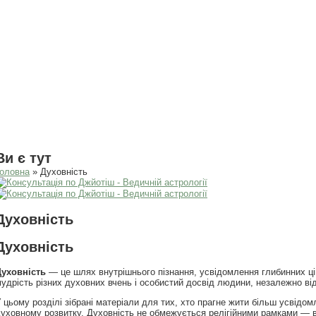
Ви є тут
оловна
» Духовність
Духовність
Духовність
Духовність
— це шлях внутрішнього пізнання, усвідомлення глибинних ці
удрість різних духовних вчень і особистий досвід людини, незалежно від
 цьому розділі зібрані матеріали для тих, хто прагне жити більш усвідо
уховному розвитку. Духовність не обмежується релігійними рамками — в