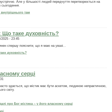
зустріччю. Але у більшості людей передчуття перетворюється на
з сьогодення.
з внутрішнього там
: Що таке духовність?
/2025 - 23:45
инен спершу пояснити, що я маю на увазі...
таке духовність?
ласному серці
:31
асто здається, що містик має бути аскетом, людиною непрактичною,
ього світу.
далі
про Бог містика – у його власному серці
арі