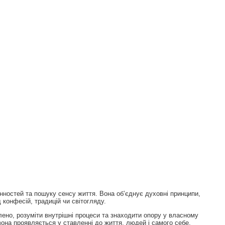
нностей та пошуку сенсу життя. Вона об’єднує духовні принципи,
 конфесій, традицій чи світогляду.
млено, розуміти внутрішні процеси та знаходити опору у власному
она проявляється у ставленні до життя, людей і самого себе.