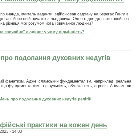
апріянанда, вчитель веданти, здійснював садхану на берегах Гангу в
де Ганг бере свій початок з льодовика. Одного дня до нього підійшов
яка різниця між розумом йога і звичайної людини?
та звичайної людини: у чому відмінність?
про подолання духовних недугів
ний фанатизм. Адже ісламський фундаменталізм, наприклад, реальна
, що фундаменталізм - це вузькість, обмеженість, агресія. А іслам, як
ень про подолання духовних недугів релігій
уфійські практики на кожен день
2023 - 14:00