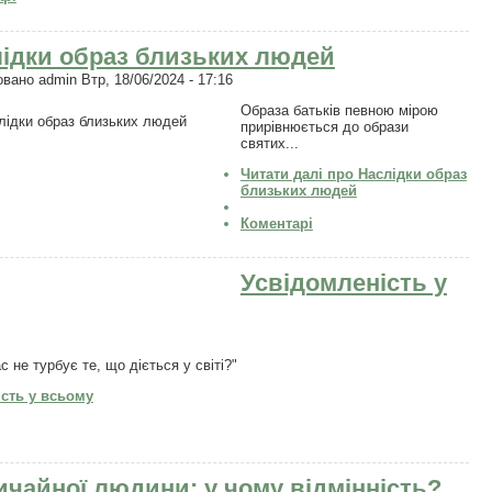
ідки образ близьких людей
овано
admin
Втр, 18/06/2024 - 17:16
Образа батьків певною мірою
прирівнюється до образи
святих...
Читати далі
про Наслідки образ
близьких людей
Коментарі
Усвідомленість у
 не турбує те, що діється у світі?"
сть у всьому
ичайної людини: у чому відмінність?