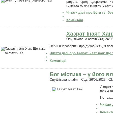
радість перед подорожжю чи 
гравітацію, яка витягує увагу 
Читати далі
про Бути тут бе
Коментарі
Хазрат Інаят Хан
Опубліковано
admin
Сбт, 24/05
Перш ніж говорити про духовність, я пов
Читати далі
про Хазрат Інаят Хан: Що 
Коментарі
Бог містика – у його в
Опубліковано
admin
Срд, 26/03/2025 - 02
Людям ч
не від ц
Не так...
Читати 
Комент