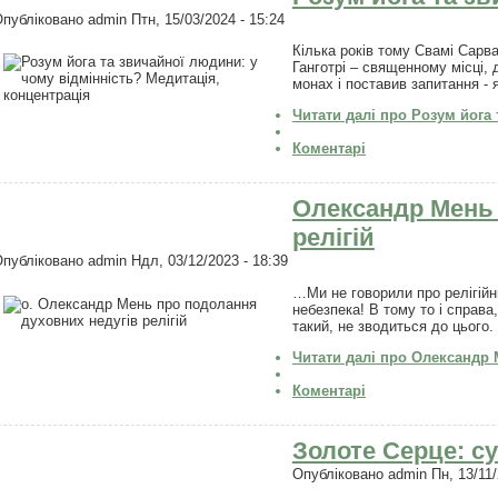
Опубліковано
admin
Птн, 15/03/2024 - 15:24
Кілька років тому Свамі Сарв
Ганготрі – священному місці, 
монах і поставив запитання - 
Читати далі
про Розум йога 
Коментарі
Олександр Мень 
релігій
Опубліковано
admin
Ндл, 03/12/2023 - 18:39
…Ми не говорили про релігій
небезпека! В тому то і справа
такий, не зводиться до цього.
Читати далі
про Олександр М
Коментарі
Золоте Серце: с
Опубліковано
admin
Пн, 13/11/