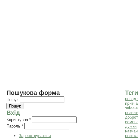
Пошукова форма
Теги
понад 
Пошук
притча
зцілен
Вхід
розвит
добро
Користувач
*
самоп
Пароль
*
думки
навчан
Зареєструватися
розста