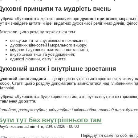
Духовні принципи та мудрість вчень
убрика «Духовність» містить роздуми про
духовні принципи
, моральні 
ут ви знайдете цитати й ідеї видатних духовних і релігійних діячів, фі
атеріали цього розділу торкаються тем:
сенсу життя та внутрішнього покликання;
духовних цінностей і морального вибору;
мудрості духовних вчителів і наставників;
внутрішньої тиші та усвідомлення;
єдності людини, світу і життя.
Духовний шлях і внутрішнє зростання
Духовний шлях людини
— це процес внутрішнього зростання, у якому ва
обою. Статті цього розділу допомагають замислитися над глибинними пит
ідповіді.
убрика «Духовність» буде корисною тим, хто шукає внутрішню гармонію, 
тавлення до життя.
итайте, розмірковуйте, відчувайте і відкривайте власний шлях духов
Бути тут без внутрішнього там
Опубліковано
admin
Чтв, 23/07/2026 - 00:00
Передчуття саме по собі не п