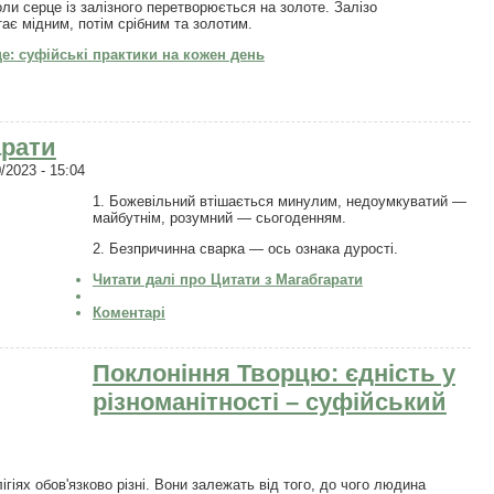
ли серце із залізного перетворюється на золоте. Залізо
ає мідним, потім срібним та золотим.
е: суфійські практики на кожен день
арати
/2023 - 15:04
1. Божевільний втішається минулим, недоумкуватий —
майбутнім, розумний — сьогоденням.
2. Безпричинна сварка — ось ознака дурості.
Читати далі
про Цитати з Магабгарати
Коментарі
Поклоніння Творцю: єдність у
різноманітності – суфійський
ігіях обов'язково різні. Вони залежать від того, до чого людина