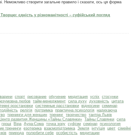
урі. Неможливо створити загальне правило і сказати, ось ця форма
Творцю: єдність у різноманітності – суфійський погляд
тварини
спорт
рисование
обучение
медитация
успіх
стосунки
безумовна любов
тайм-менеджмент
сила духу
духовність
цитата
темні розстановки
системные расстановки
відносини
семинар
годійність
релігія
підтримка
практична психологія
надихаюча
тво
тренинги для женщин
тренинг
творчество
тантра Львів
Центр развития Женщины «Тайны Славянки»
Тайны Славянки
сила
гроші
Віра
Аура-Сома
точка зору
суфізм
семінар
психология
ие тренинги
езотерика
взаємопідтримка
Земля
інтуїція
цвет
сімейні
нків
природа
полюбити себе
особистість
медитации