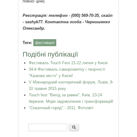
повної ціни).
Реєстрація: телефон - (095) 569-70-35, скайп
- sashyk77. Контактна особа - Чернишенко
Олександр.
Теги:
фестивалі
Подібні публікації
Фестиваль Touch Fest 21-22 липня у Києві
34-й Фестиваль саморозвитку і творчості
"Казкове місто" у Києві!
V Міжнародний езотеричний форум, Львів, 8-
10 травня 2015 року
Touch fest "Вихід за рамки", Київ, 23-24
березня. Море задоволення і трансформацій!
"Сказочный город" - 2011. Фотозвіт
Пошук
Пошукова форма