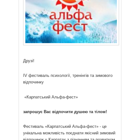
Друзі!
IV фестиваль психології, тренінгів та зимового
відпочинку
«Карпатський Альфа-фест»
запрошує Вас відпочити душею та тілом!
Фестиваль «Карпатський Альфа-фест» - це
унікальна можливість поєднати якісний зимовий
відпочинок у Карпатах з пізнанням та розвитком