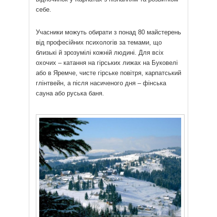
себе.
Учасники можуть обирати з понад 80 майстерень
від професійних психологів за темами, що
близькі й зрозумілі кожній людині. Для всіх
охочих – катання на гірських лижах на Буковелі
або в Яремче, чисте гірське повітря, карпатський
глінтвейн, а після насиченого дня – фінська
сауна або руська баня.