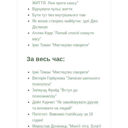
ЖИТТЯ. Ліки проти хаосу"
Відчувати пульс життя
Бути тут без внутрішнього там
Як мозок створює майбутнє: ідеї Джо
Діспензи
Аллен Карр "Легкий спосiб скинути
вагу"
Іржі Томан "Мистецтво говорити"
За весь час:
Іржі Томан "Мистецтво говорити"
Вікторія Горбунова "Записки шкільного
психолога"
Зиґмунд Фройд "Вступ до
психоаналізу"
Дейл Карнегі "Як завойовувати друзів
та впливати на людей"
Поліглот. Вивчимо італійську за 16
годин!
Мирослав Дочинець "Многії літа. Благії