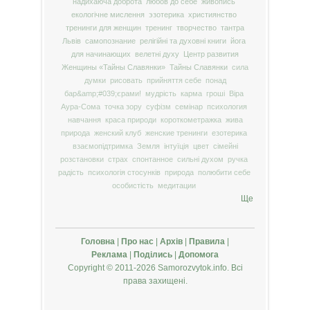
надихаюча доброта
любов до себе
живопись
екологічне мислення
эзотерика
християнство
тренинги для женщин
тренинг
творчество
тантра
Львів
самопознание
релігійні та духовні книги
йога
для начинающих
велетні духу
Центр развития
Женщины «Тайны Славянки»
Тайны Славянки
сила
думки
рисовать
прийняття себе
понад
бар&amp;#039;єрами!
мудрість
карма
гроші
Віра
Аура-Сома
точка зору
суфізм
семінар
психология
навчання
краса природи
короткометражка
жива
природа
женский клуб
женские тренинги
езотерика
взаємопідтримка
Земля
інтуїція
цвет
сімейні
розстановки
страх
спонтанное
сильні духом
ручка
радість
психологія стосунків
природа
полюбити себе
особистість
медитации
Ще
Головна
|
Про нас
|
Архів
|
Правила
|
Реклама
|
Поділись
|
Допомога
Copyright © 2011-2026 Samorozvytok.info. Всі
права захищені.