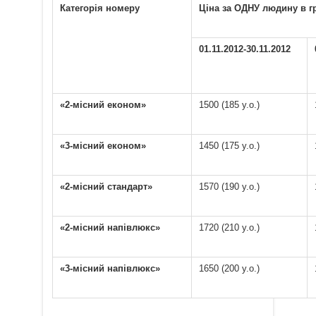
К
атегорія номеру
Ц
іна за ОДНУ людину
в
г
01.11.2012-30.11.2012
«2-місний економ»
1500 (185 у.о.)
«3-місний економ»
1450 (175 у.о.)
«2-місний стандарт»
1570 (190 у.о.)
«2-місний напівлюкс»
1720 (210 у.о.)
«3-місний напівлюкс»
1650 (200 у.о.)