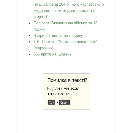
літа. Заповіді 104-річного карпатського
мудреця - як жити довго в щасті і
радості"
Поліглот. Вивчимо англійську за 16
годин!
Чакри і їх вплив на людину
Т.Б. Партико "Загальна психологія"
(підручник)
365 притч на щодень