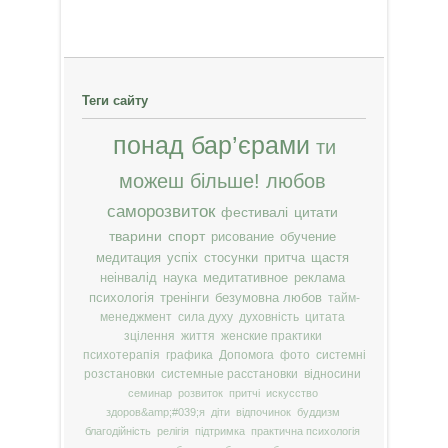
Теги сайту
понад бар’єрами
ти
можеш більше!
любов
саморозвиток
фестивалі
цитати
тварини
спорт
рисование
обучение
медитация
успіх
стосунки
притча
щастя
неінвалід
наука
медитативное
реклама
психологія
тренінги
безумовна любов
тайм-
менеджмент
сила духу
духовність
цитата
зцілення
життя
женские практики
психотерапія
графика
Допомога
фото
системні
розстановки
системные расстановки
відносини
семинар
розвиток
притчі
искусство
здоров&amp;#039;я
діти
відпочинок
буддизм
благодійність
релігія
підтримка
практична психологія