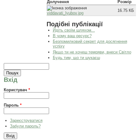
Долучення
Розмір
16.75 КБ
viddavati_lyubov.jpg
Подібні публікації
Йдіть своїм шляхом...
В чому ваш ресурс?
Безпомилковий секрет для досягнення
успіху
Якщо ти не хочеш темряви, внеси Світло
Будь тим, що ти шукаєш
Пошукова форма
Пошук
Вхід
Користувач
*
Пароль
*
Зареєструватися
Забули пароль?