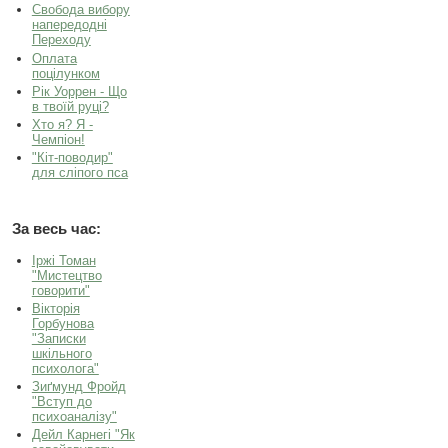
Свобода вибору
напередодні
Переходу
Оплата
поцілунком
Рік Уоррен - Що
в твоїй руці?
Хто я? Я -
Чемпіон!
"Кіт-поводир"
для сліпого пса
За весь час:
Іржі Томан
"Мистецтво
говорити"
Вікторія
Горбунова
"Записки
шкільного
психолога"
Зиґмунд Фройд
"Вступ до
психоаналізу"
Дейл Карнегі "Як