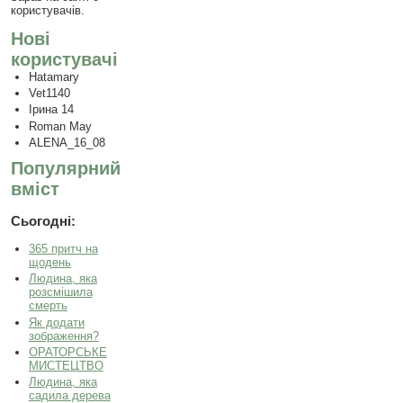
користувачів.
Нові
користувачі
Hatamary
Vet1140
Ірина 14
Roman May
ALENA_16_08
Популярний
вміст
Сьогодні:
365 притч на
щодень
Людина, яка
розсмішила
смерть
Як додати
зображення?
ОРАТОРСЬКЕ
МИСТЕЦТВО
Людина, яка
садила дерева