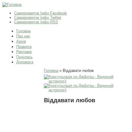
Саморозвиток Інфо Facebook
Саморозвиток Інфо Twitter
Саморозвиток Інфо RSS
Головна
Про нас
Архів
Правила
Реклама
Поділись
Допомога
Ви є тут
Головна
» Віддавати любов
Віддавати любов