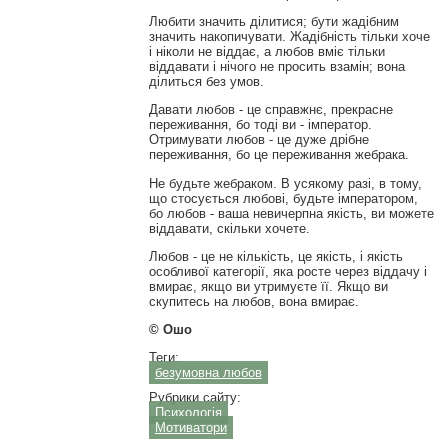
Любити значить ділитися; бути жадібним
значить накопичувати. Жадібність тільки хоче
і ніколи не віддає, а любов вміє тільки
віддавати і нічого не просить взамін; вона
ділиться без умов.
Давати любов - це справжнє, прекрасне
переживання, бо тоді ви - імператор.
Отримувати любов - це дуже дрібне
переживання, бо це переживання жебрака.
Не будьте жебраком. В усякому разі, в тому,
що стосується любові, будьте імператором,
бо любов - ваша невичерпна якість, ви можете
віддавати, скільки хочете.
Любов - це не кількість, це якість, і якість
особливої ​​категорії, яка росте через віддачу і
вмирає, якщо ви утримуєте її. Якщо ви
скупитесь на любов, вона вмирає.
© Ошо
Теги:
безумовна любов
Рубрики сайту:
Психологія
Мотиватори