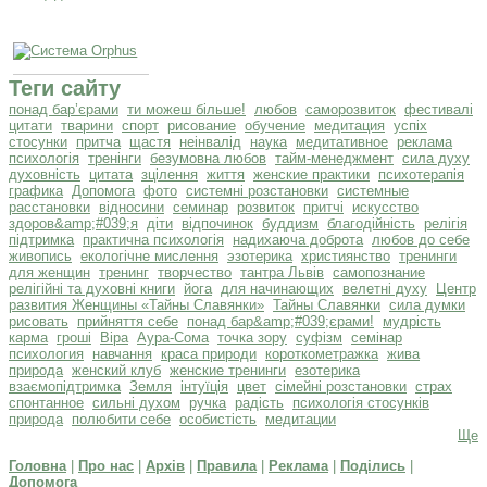
Теги сайту
понад бар’єрами
ти можеш більше!
любов
саморозвиток
фестивалі
цитати
тварини
спорт
рисование
обучение
медитация
успіх
стосунки
притча
щастя
неінвалід
наука
медитативное
реклама
психологія
тренінги
безумовна любов
тайм-менеджмент
сила духу
духовність
цитата
зцілення
життя
женские практики
психотерапія
графика
Допомога
фото
системні розстановки
системные
расстановки
відносини
семинар
розвиток
притчі
искусство
здоров&amp;#039;я
діти
відпочинок
буддизм
благодійність
релігія
підтримка
практична психологія
надихаюча доброта
любов до себе
живопись
екологічне мислення
эзотерика
християнство
тренинги
для женщин
тренинг
творчество
тантра Львів
самопознание
релігійні та духовні книги
йога
для начинающих
велетні духу
Центр
развития Женщины «Тайны Славянки»
Тайны Славянки
сила думки
рисовать
прийняття себе
понад бар&amp;#039;єрами!
мудрість
карма
гроші
Віра
Аура-Сома
точка зору
суфізм
семінар
психология
навчання
краса природи
короткометражка
жива
природа
женский клуб
женские тренинги
езотерика
взаємопідтримка
Земля
інтуїція
цвет
сімейні розстановки
страх
спонтанное
сильні духом
ручка
радість
психологія стосунків
природа
полюбити себе
особистість
медитации
Ще
Головна
|
Про нас
|
Архів
|
Правила
|
Реклама
|
Поділись
|
Допомога