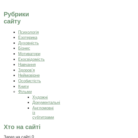
Рубрики
сайту
Психологія
Езотерика
Духовність
Бізнес
Мотиватори
Екосвідомість
Навчання
Здоров’я
Неймовірне
Особистість
Книги
Фільми
Художні
Документальні
Англомовні
із
субтитрами
Хто на сайті
Зараз на сайті 0