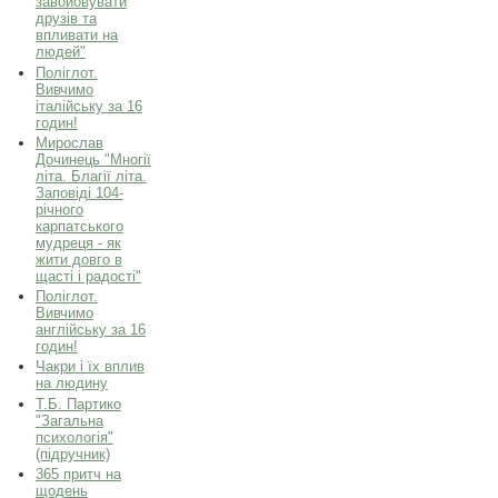
завойовувати
друзів та
впливати на
людей"
Поліглот.
Вивчимо
італійську за 16
годин!
Мирослав
Дочинець "Многії
літа. Благії літа.
Заповіді 104-
річного
карпатського
мудреця - як
жити довго в
щасті і радості"
Поліглот.
Вивчимо
англійську за 16
годин!
Чакри і їх вплив
на людину
Т.Б. Партико
"Загальна
психологія"
(підручник)
365 притч на
щодень