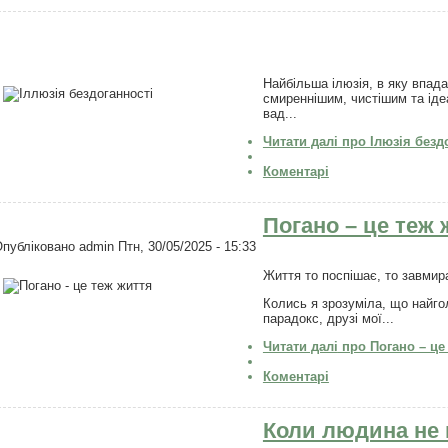
Найбільша ілюзія, в яку впад
смиреннішим, чистішим та іде
вад...
Читати далі
про Ілюзія безд
Коментарі
Погано – це теж 
Опубліковано
admin
Птн, 30/05/2025 - 15:33
Життя то поспішає, то завмира
Колись я зрозуміла, що найгол
парадокс, друзі мої...
Читати далі
про Погано – це
Коментарі
Коли людина не м