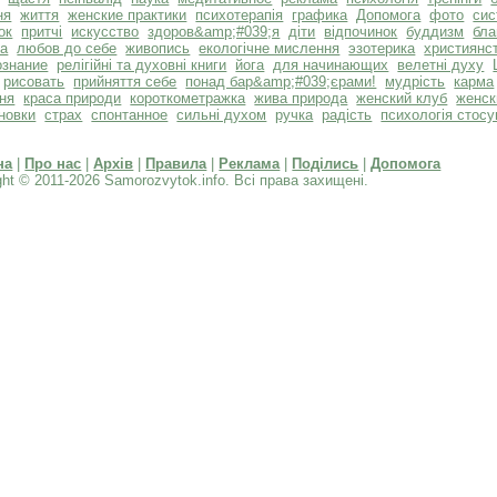
ня
життя
женские практики
психотерапія
графика
Допомога
фото
сис
ок
притчі
искусство
здоров&amp;#039;я
діти
відпочинок
буддизм
бла
та
любов до себе
живопись
екологічне мислення
эзотерика
християнс
ознание
релігійні та духовні книги
йога
для начинающих
велетні духу
рисовать
прийняття себе
понад бар&amp;#039;єрами!
мудрість
карма
ня
краса природи
короткометражка
жива природа
женский клуб
женск
новки
страх
спонтанное
сильні духом
ручка
радість
психологія стосу
на
|
Про нас
|
Архів
|
Правила
|
Реклама
|
Поділись
|
Допомога
ght © 2011-2026 Samorozvytok.info. Всі права захищені.