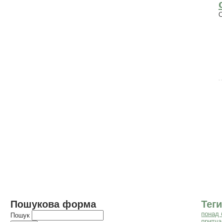
Пошукова форма
Теги
понад 
Пошук
притча