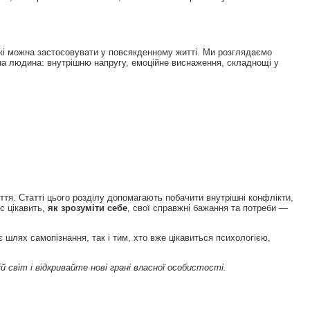
які можна застосовувати у повсякденному житті. Ми розглядаємо
жна людина: внутрішню напругу, емоційне виснаження, складнощі у
ття. Статті цього розділу допомагають побачити внутрішні конфлікти,
с цікавить,
як зрозуміти себе
, свої справжні бажання та потреби —
 шлях самопізнання, так і тим, хто вже цікавиться психологією,
світ і відкривайте нові грані власної особистості.