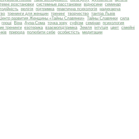
темні розстановки
системные расстановки
відносини
семинар
годійність
релігія
підтримка
практична психологія
надихаюча
тво
тренинги для женщин
тренинг
творчество
тантра Львів
Центр развития Женщины «Тайны Славянки»
Тайны Славянки
сила
гроші
Віра
Аура-Сома
точка зору
суфізм
семінар
психология
ие тренинги
езотерика
взаємопідтримка
Земля
інтуїція
цвет
сімейні
нків
природа
полюбити себе
особистість
медитации