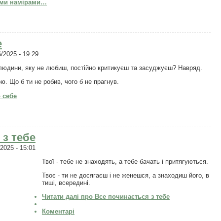
ими намірами…
е
/2025 - 19:29
людини, яку не любиш, постійно критикуєш та засуджуєш? Навряд.
ою. Що б ти не робив, чого б не прагнув.
 себе
 з тебе
2025 - 15:01
Твої - тебе не знаходять, а тебе бачать і притягуються.
Твоє - ти не досягаєш і не женешся, а знаходиш його, в
тиші, всередині.
Читати далі
про Все починається з тебе
Коментарі