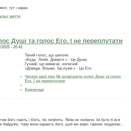
ент, тут і зараз.
ульс життя
лос Душі та голос Его. І не переплутати
/2025 - 20:42
Тихий голос, що шепоче:
«Будь. Люби. Довірся.» - Це Душа.
Гучний, що вимагає, колючий:
«Доведи. Візьми. Заслужи.» - Це Его.
Читати далі
про Як розрізняти голос Душі та голос
Его. І не переплутати
Коментарі
том його лають і б'ють, бо люблять. Якби не любили, їм було б все
не байдуже, тому вони карають його, щоб він виріс гарною людиною...