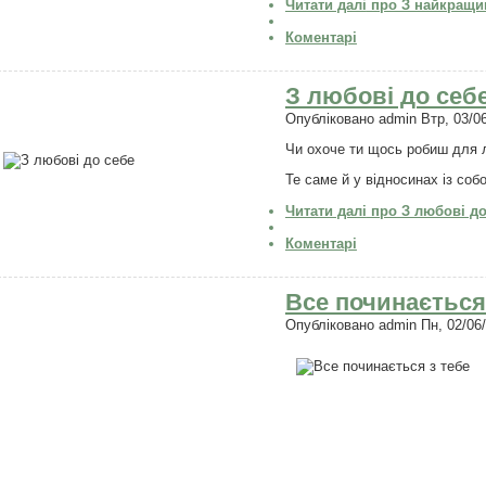
Читати далі
про З найкращ
Коментарі
З любові до себ
Опубліковано
admin
Втр, 03/06
Чи охоче ти щось робиш для 
Те саме й у відносинах із соб
Читати далі
про З любові до
Коментарі
Все починається
Опубліковано
admin
Пн, 02/06/