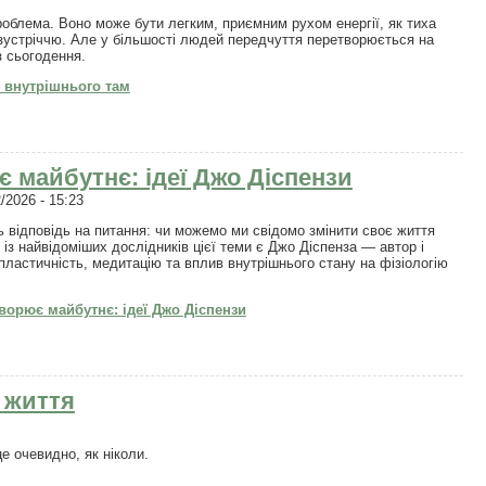
роблема. Воно може бути легким, приємним рухом енергії, як тиха
зустріччю. Але у більшості людей передчуття перетворюється на
з сьогодення.
з внутрішнього там
є майбутнє: ідеї Джо Діспензи
/2026 - 15:23
відповідь на питання: чи можемо ми свідомо змінити своє життя
із найвідоміших дослідників цієї теми є Джо Діспенза — автор і
пластичність, медитацію та вплив внутрішнього стану на фізіологію
ворює майбутнє: ідеї Джо Діспензи
 життя
це очевидно, як ніколи.