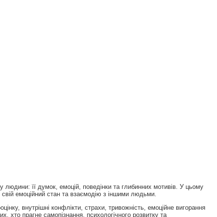
 людини: її думок, емоцій, поведінки та глибинних мотивів. У цьому
, свій емоційний стан та взаємодію з іншими людьми.
цінку, внутрішні конфлікти, страхи, тривожність, емоційне вигорання
их, хто прагне самопізнання, психологічного розвитку та