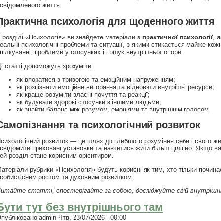
свідомленого життя.
Практична психологія для щоденного життя
 розділі «Психологія» ви знайдете матеріали з
практичної психології
, 
еальні психологічні проблеми та ситуації, з якими стикається майже ко
пілкуванні, проблеми у стосунках і пошук внутрішньої опори.
і статті допоможуть зрозуміти:
як впоратися з тривогою та емоційним напруженням;
як розпізнати емоційне вигорання та відновити внутрішні ресурси;
як краще розуміти власні почуття та реакції;
як будувати здорові стосунки з іншими людьми;
як знайти баланс між розумом, емоціями та внутрішнім голосом.
Самопізнання та психологічний розвиток
сихологічний розвиток — це шлях до глибшого розуміння себе і свого жи
свідомити приховані установки та навчитися жити більш цілісно. Якщо ва
ей розділ стане корисним орієнтиром.
атеріали рубрики «Психологія» будуть корисні як тим, хто тільки починає
собистісним ростом та духовним розвитком.
итайте статті, спостерігайте за собою, досліджуйте свій внутрішній 
Бути тут без внутрішнього там
Опубліковано
admin
Чтв, 23/07/2026 - 00:00