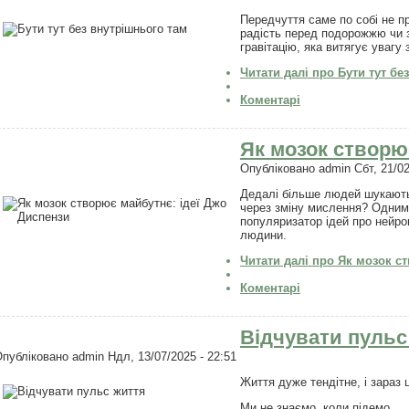
Передчуття саме по собі не п
радість перед подорожжю чи 
гравітацію, яка витягує увагу 
Читати далі
про Бути тут бе
Коментарі
Як мозок створю
Опубліковано
admin
Сбт, 21/02
Дедалі більше людей шукають 
через зміну мислення? Одним 
популяризатор ідей про нейро
людини.
Читати далі
про Як мозок ст
Коментарі
Відчувати пульс
Опубліковано
admin
Ндл, 13/07/2025 - 22:51
Життя дуже тендітне, і зараз 
Ми не знаємо, коли підемо.