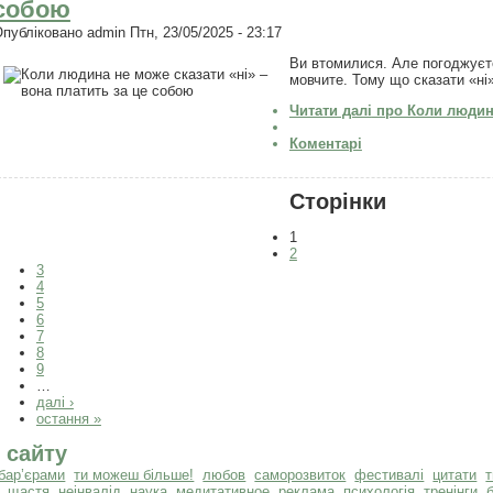
собою
Опубліковано
admin
Птн, 23/05/2025 - 23:17
Ви втомилися. Але погоджуєт
мовчите. Тому що сказати «ні»
Читати далі
про Коли людина
Коментарі
Сторінки
1
2
3
4
5
6
7
8
9
…
далі ›
остання »
 сайту
бар’єрами
ти можеш більше!
любов
саморозвиток
фестивалі
цитати
щастя
неінвалід
наука
медитативное
реклама
психологія
тренінги