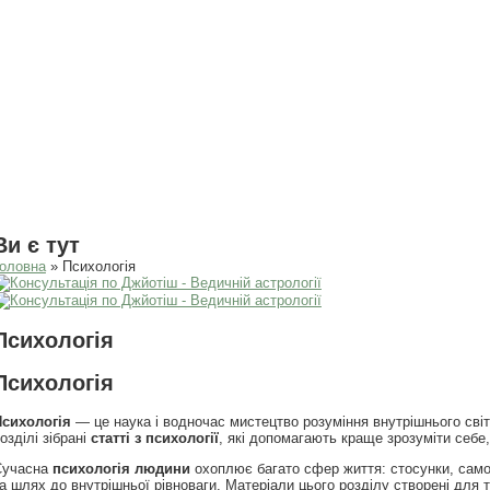
Ви є тут
оловна
» Психологія
Психологія
Психологія
Психологія
— це наука і водночас мистецтво розуміння внутрішнього світу
озділі зібрані
статті з психології
, які допомагають краще зрозуміти себе
Сучасна
психологія людини
охоплює багато сфер життя: стосунки, самоо
а шлях до внутрішньої рівноваги. Матеріали цього розділу створені для т