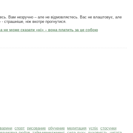
есь. Вам незручно – але не відмовляєтесь. Вас не влаштовує, але
 - страшніше, ніж вкотре прогнутися.
 не може сказати «ні» – вона платить за це собою
тварини
спорт
рисование
обучение
медитация
успіх
стосунки
безумовна любов
тайм-менеджмент
сила духу
духовність
цитата