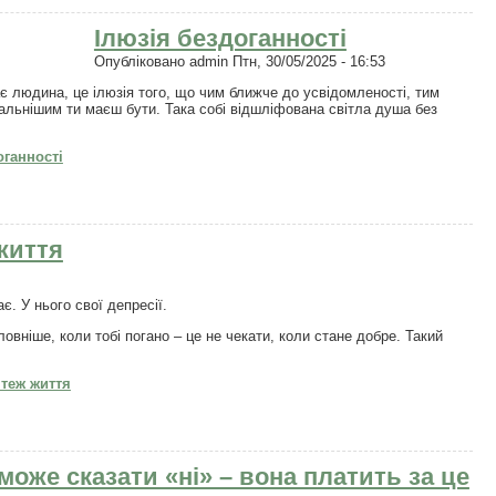
Ілюзія бездоганності
Опубліковано
admin
Птн, 30/05/2025 - 16:53
ає людина, це ілюзія того, що чим ближче до усвідомленості, тим
альнішим ти маєш бути. Така собі відшліфована світла душа без
оганності
життя
є. У нього свої депресії.
овніше, коли тобі погано – це не чекати, коли стане добре. Такий
 теж життя
оже сказати «ні» – вона платить за це