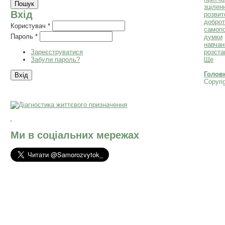
зцілен
Вхід
розвит
добро
Користувач
*
самоп
Пароль
*
думки
навчан
Зареєструватися
розста
Забули пароль?
Ще
Голов
Copyri
Ми в соціальних мережах