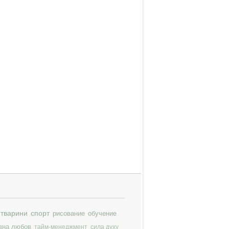
тварини
спорт
рисование
обучение
вна любов
тайм-менеджмент
сила духу