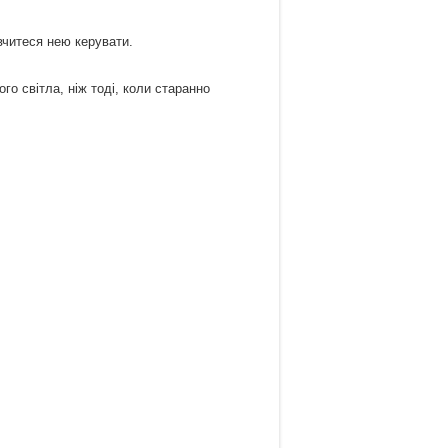
авчитеся нею керувати.
го світла, ніж тоді, коли старанно