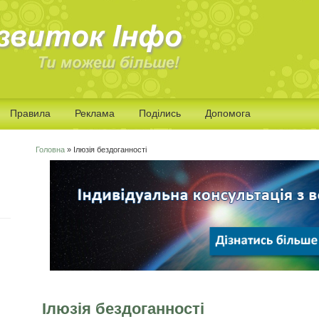
Правила
Реклама
Поділись
Допомога
Головна
» Ілюзія бездоганності
Ви є тут
Ілюзія бездоганності