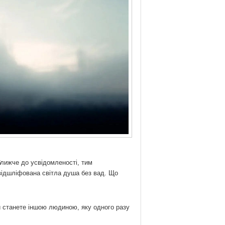
ближче до усвідомленості, тим
 відшліфована світла душа без вад. Що
ви станете іншою людиною, яку одного разу