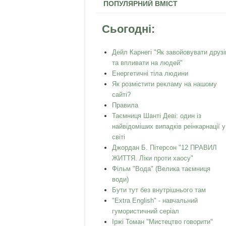
ПОПУЛЯРНИЙ ВМІСТ
Сьогодні:
Дейл Карнегі "Як завойовувати друзі
та впливати на людей"
Енергетичні тіла людини
Як розмістити рекламу на нашому
сайті?
Правила
Таємниця Шанті Деві: один із
найвідоміших випадків реінкарнації у
світі
Джордан Б. Пітерсон "12 ПРАВИЛ
ЖИТТЯ. Ліки проти хаосу"
Фільм "Вода" (Велика таємниця
води)
Бути тут без внутрішнього там
"Extra English" - навчальний
гумористичний серіал
Іржі Томан "Мистецтво говорити"