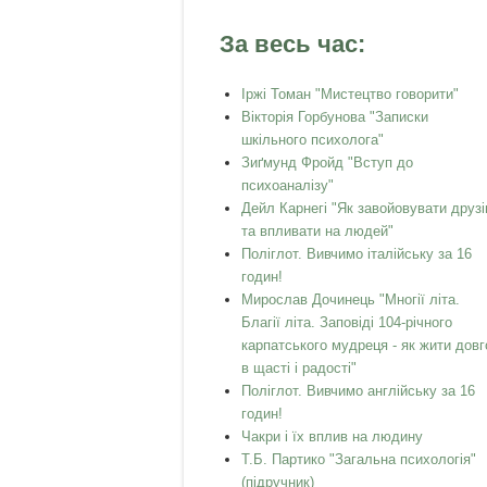
За весь час:
Іржі Томан "Мистецтво говорити"
Вікторія Горбунова "Записки
шкільного психолога"
Зиґмунд Фройд "Вступ до
психоаналізу"
Дейл Карнегі "Як завойовувати друзі
та впливати на людей"
Поліглот. Вивчимо італійську за 16
годин!
Мирослав Дочинець "Многії літа.
Благії літа. Заповіді 104-річного
карпатського мудреця - як жити довг
в щасті і радості"
Поліглот. Вивчимо англійську за 16
годин!
Чакри і їх вплив на людину
Т.Б. Партико "Загальна психологія"
(підручник)