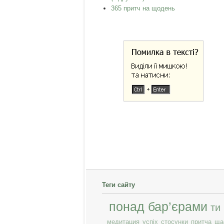
365 притч на щодень
Теги сайту
понад бар’єрами
ти
медитация
успіх
стосунки
притча
ща