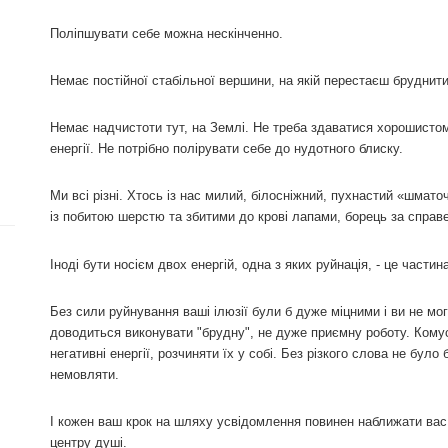
Поліпшувати себе можна нескінченно.
Немає постійної стабільної вершини, на якій перестаєш бруднити
Немає надчистоти тут, на Землі. Не треба здаватися хорошистом
енергії. Не потрібно полірувати себе до нудотного блиску.
Ми всі різні. Хтось із нас милий, білосніжний, пухнастий «шмато
із побитою шерстю та збитими до крові лапами, борець за справ
Іноді бути носієм двох енергій, одна з яких руйнація, - це частина
Без сили руйнування ваші ілюзії були б дуже міцними і ви не мо
доводиться виконувати "брудну", не дуже приємну роботу. Кому
негативні енергії, розчиняти їх у собі. Без різкого слова не бул
немовляти.
І кожен ваш крок на шляху усвідомлення повинен наближати вас 
центру душі.