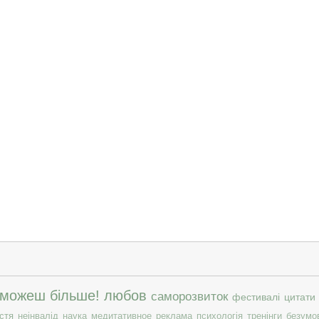
 можеш більше!
любов
саморозвиток
фестивалі
цитати
стя
неінвалід
наука
медитативное
реклама
психологія
тренінги
безумо