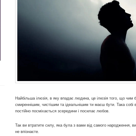
Найбільша ілюзія, в яку впадає людина, це ілюзія того, що чим 
смиреннішим, чистішим та ідеальнішим ти маєш бути. Така собі
постійно посміхається зсередини і посилає любов.
Так ви втратите силу, яка була з вами від самого народження, 
не впізнаєте.