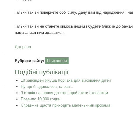
Тільки так ви повернете собі силу, дану вам від народження і н
Тільки так ви не станете кимось іншим і будете ближче до бажано
намагалися ним здаватися.
Джерело
Рубрики сайту:
Психологія
Подібні публікації
10 заповідей Януша Корчака для виховання дітей
Ну що б, здавалося, слова...
9 етапів на шляху до того, щоб стати експертом
Правило 10 000 годин
Справжнє щастя приходить маленькими кроками