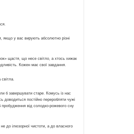
ся.
, якщо у вас вирують абсолютно різні
чок» щастя, що несе світло, а хтось хижак
едливість. Кожен має свої завдання.
 світла.
гли б завершувати старе. Комусь із нас
сь доводиться постійно переробляти чужі
о б пробудження від солодко-рожевого сну
не до ілюзорної чистоти, а до власного