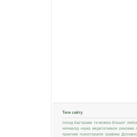
Теги сайту
понад бар’єрами
ти можеш більше!
любо
неінвалід
наука
медитативное
реклама
практики
психотерапія
графика
Допомог