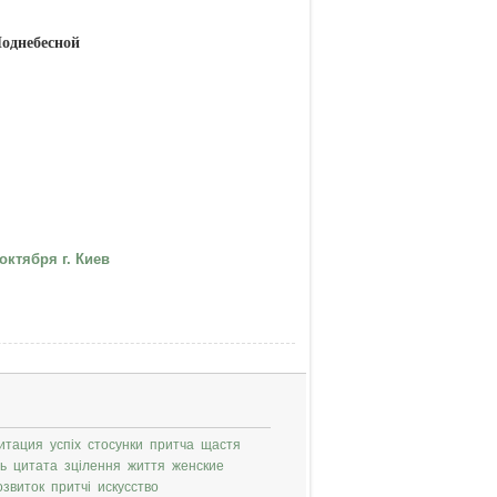
однебесной
октября г. Киев
итация
успіх
стосунки
притча
щастя
ь
цитата
зцілення
життя
женские
озвиток
притчі
искусство