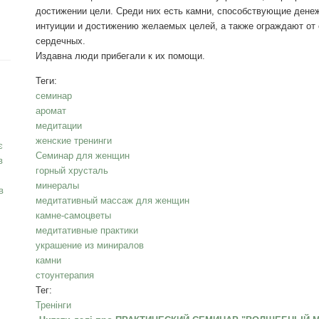
достижении цели. Среди них есть камни, способствующие дене
интуиции и достижению желаемых целей, а также ограждают от 
сердечных.
Издавна люди прибегали к их помощи.
Теги:
семинар
аромат
медитации
женские тренинги
є
Семинар для женщин
в
горный хрусталь
минералы
в
медитативный массаж для женщин
камне-самоцветы
медитативные практики
украшение из миниралов
камни
стоунтерапия
Тег:
Тренінги