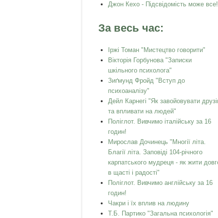
Джон Кехо - Підсвідомість може все!
За весь час:
Іржі Томан "Мистецтво говорити"
Вікторія Горбунова "Записки
шкільного психолога"
Зиґмунд Фройд "Вступ до
психоаналізу"
Дейл Карнегі "Як завойовувати друзі
та впливати на людей"
Поліглот. Вивчимо італійську за 16
годин!
Мирослав Дочинець "Многії літа.
Благії літа. Заповіді 104-річного
карпатського мудреця - як жити довг
в щасті і радості"
Поліглот. Вивчимо англійську за 16
годин!
Чакри і їх вплив на людину
Т.Б. Партико "Загальна психологія"