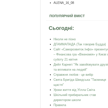
ALENA_16_08
ПОПУЛЯРНИЙ ВМІСТ
Сьогодні:
Ніколи не пізно
ДГАММАПАДА (Так говорив Будда)
Сайт «Саморозвиток.Інфо» презенту
– Фінансова гра «Вікеномія» у Києві 
суботу 21 квітня
Дейл Карнегі "Як завойовувати друзі
та впливати на людей"
Справжня любов - це вибір
Свята Бригіда Шведська "Таємниця
щастя"
Уроки життя від Уїлла Сміта
Шкільний прибиральник став
директором школи
Правила