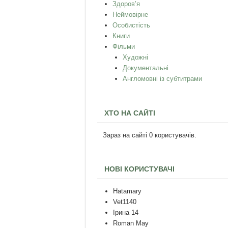
Здоров’я
Неймовірне
Особистість
Книги
Фільми
Художні
Документальні
Англомовні із субтитрами
ХТО НА САЙТІ
Зараз на сайті 0 користувачів.
НОВІ КОРИСТУВАЧІ
Hatamary
Vet1140
Ірина 14
Roman May