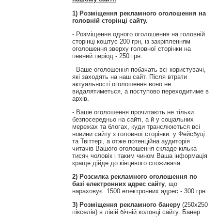
1) Розміщення рекламного оголошення на
головній сторінці сайту.
- Розміщення одного оголошення на головній
сторінці коштує 200 грн, із закріпленням
оголошення зверху головної сторінки на
певний період - 250 грн.
- Ваше оголошення побачать всі користувачі,
які заходять на наш сайт. Після втрати
актуальності оголошення воно не
видалятиметься, а поступово переходитиме в
архів.
- Ваше оголошення прочитають не тільки
безпосередньо на сайті, а й у соціальних
мережах та блогах, куди транслюються всі
новини сайту з головної сторінки: у Фейсбуці
та Твіттері, а отже потенційна аудиторія
читачів Вашого оголошення складе кілька
тисяч чоловік і таким чином Ваша інформація
краще дійде до кінцевого споживача.
2) Розсилка рекламного оголошення по
базі електронних адрес сайту
, що
нараховує 1500 електронних адрес - 300 грн.
3) Розміщення рекламного банеру
(250х250
пікселів) в лівій бічній колонці сайту. Банер