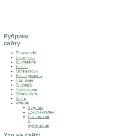
Рубрики
сайту
Психологія
Езотерика
Духовність
Бізнес
Мотиватори
Екосвідомість
Навчання
Здоров’я
Неймовірне
Особистість
Книги
Фільми
Художні
Документальні
Англомовні
із
субтитрами
Хто на сайті