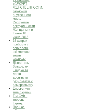
к семинару
«СЕКРЕТ
ЖЕНСТВЕННОСТИ.
Гармония
внутреннего
мира.
Раскрытие
сексуальности
Женщины.» в
Киеве 10
июня 2013
15 хитрих
прийомів з
психології,
які корисно
знати
кожному
Дізнайтесь
більше, як
швидко та
легко
досягнути
результатів у
саморозвитку
Енергетичні
тіла людини
Тім Сміт -
творець
Едему
Про нас