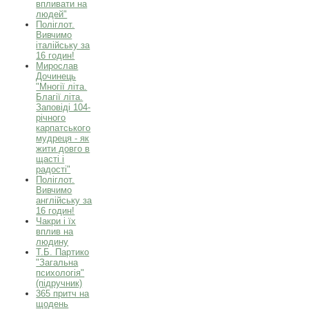
впливати на
людей"
Поліглот.
Вивчимо
італійську за
16 годин!
Мирослав
Дочинець
"Многії літа.
Благії літа.
Заповіді 104-
річного
карпатського
мудреця - як
жити довго в
щасті і
радості"
Поліглот.
Вивчимо
англійську за
16 годин!
Чакри і їх
вплив на
людину
Т.Б. Партико
"Загальна
психологія"
(підручник)
365 притч на
щодень