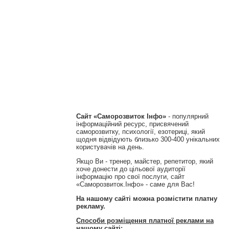
Сайт «Саморозвиток Інфо»
- популярний
інформаційний ресурс, присвячений
саморозвитку, психології, езотериці, який
щодня відвідують близько 300-400 унікальних
користувачів на день.
Якщо Ви - тренер, майстер, репетитор, який
хоче донести до цільової аудиторії
інформацію про свої послуги, сайт
«Саморозвиток.Інфо» - саме для Вас!
На нашому сайті можна розмістити платну
рекламу.
Способи розміщення платної реклами на
нашому сайті: