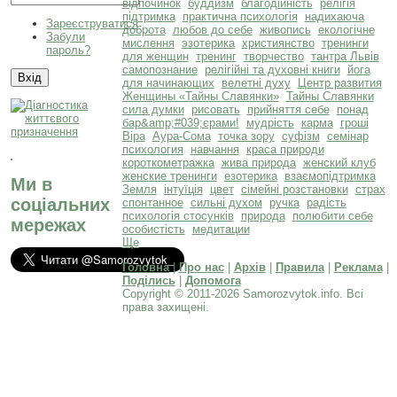
відпочинок
буддизм
благодійність
релігія
підтримка
практична психологія
надихаюча
Зареєструватися
доброта
любов до себе
живопись
екологічне
Забули
мислення
эзотерика
християнство
тренинги
пароль?
для женщин
тренинг
творчество
тантра Львів
самопознание
релігійні та духовні книги
йога
для начинающих
велетні духу
Центр развития
Женщины «Тайны Славянки»
Тайны Славянки
сила думки
рисовать
прийняття себе
понад
бар&amp;#039;єрами!
мудрість
карма
гроші
Віра
Аура-Сома
точка зору
суфізм
семінар
психология
навчання
краса природи
короткометражка
жива природа
женский клуб
женские тренинги
езотерика
взаємопідтримка
Ми в
Земля
інтуїція
цвет
сімейні розстановки
страх
соціальних
спонтанное
сильні духом
ручка
радість
психологія стосунків
природа
полюбити себе
мережах
особистість
медитации
Ще
Головна
|
Про нас
|
Архів
|
Правила
|
Реклама
|
Поділись
|
Допомога
Copyright © 2011-2026 Samorozvytok.info. Всі
права захищені.