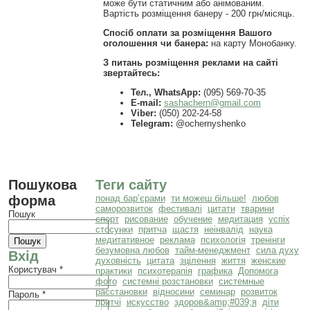
може бути статичним або анімованим.
Вартість розміщення банеру - 200 грн/місяць.
Спосіб оплати за розміщення Вашого
оголошення чи банера:
на карту Монобанку.
З питань розміщення реклами на сайті
звертайтесь:
Тел., WhatsApp:
(095) 569-70-35
E-mail:
sashachern@gmail.com
Viber:
(050) 202-24-58
Telegram:
@ochernyshenko
Пошукова
Теги сайту
форма
понад бар’єрами
ти можеш більше!
любов
саморозвиток
фестивалі
цитати
тварини
Пошук
спорт
рисование
обучение
медитация
успіх
стосунки
притча
щастя
неінвалід
наука
медитативное
реклама
психологія
тренінги
безумовна любов
тайм-менеджмент
сила духу
Вхід
духовність
цитата
зцілення
життя
женские
Користувач
*
практики
психотерапія
графика
Допомога
фото
системні розстановки
системные
расстановки
відносини
семинар
розвиток
Пароль
*
притчі
искусство
здоров&amp;#039;я
діти