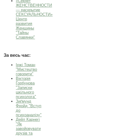
«Секрет
ЖЕНСТВЕННОСТИ
— раскрытие
СЕКСУАЛЬНОСТИ»
Центр
развития
Женщины
"Тайны
Славянки"
За весь час:
Іржі Томан
"Мистецтво
говорити"
Вікторія
Горбунова
"Записки
шкільного
психолога"
Зиґмунд
Фройд "Вступ
до
психоаналізу"
Дейл Карнегі
"Як
завойовувати
друзів та