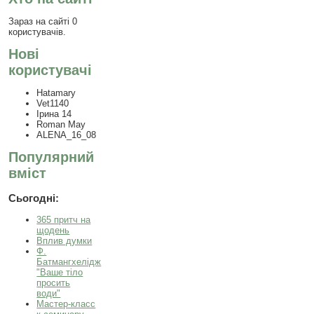
Зараз на сайті 0
користувачів.
Нові
користувачі
Hatamary
Vet1140
Ірина 14
Roman May
ALENA_16_08
Популярний
вміст
Сьогодні:
365 притч на
щодень
Вплив думки
Ф.
Батмангхелідж
"Ваше тіло
просить
води"
Мастер-класс