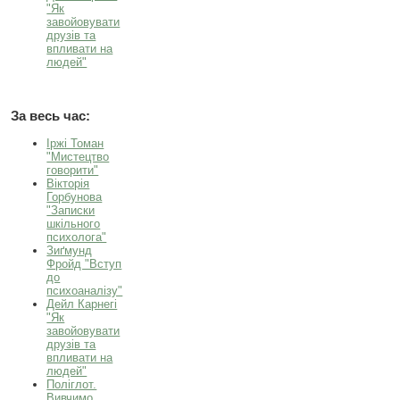
"Як
завойовувати
друзів та
впливати на
людей"
За весь час:
Іржі Томан
"Мистецтво
говорити"
Вікторія
Горбунова
"Записки
шкільного
психолога"
Зиґмунд
Фройд "Вступ
до
психоаналізу"
Дейл Карнегі
"Як
завойовувати
друзів та
впливати на
людей"
Поліглот.
Вивчимо