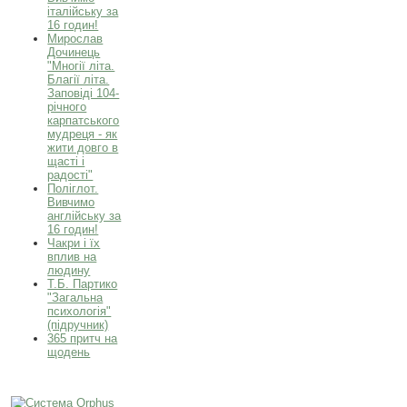
італійську за
16 годин!
Мирослав
Дочинець
"Многії літа.
Благії літа.
Заповіді 104-
річного
карпатського
мудреця - як
жити довго в
щасті і
радості"
Поліглот.
Вивчимо
англійську за
16 годин!
Чакри і їх
вплив на
людину
Т.Б. Партико
"Загальна
психологія"
(підручник)
365 притч на
щодень