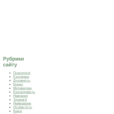
Рубрики
сайту
Психологія
Езотерика
Духовність
Бізнес
Мотиватори
Екосвідомість
Навчання
Здоров’я
Неймовірне
Особистість
Книги