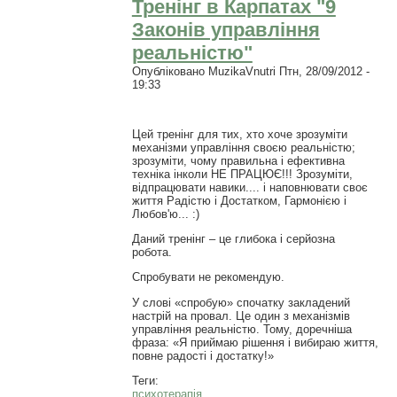
Тренінг в Карпатах "9
Законів управління
реальністю"
Опубліковано
MuzikaVnutri
Птн, 28/09/2012 -
19:33
Цей тренінг для тих, хто хоче зрозуміти
механізми управління своєю реальністю;
зрозуміти, чому правильна і ефективна
техніка інколи НЕ ПРАЦЮЄ!!! Зрозуміти,
відпрацювати навики.... і наповнювати своє
життя Радістю і Достатком, Гармонією і
Любов'ю... :)
Даний тренінг – це глибока і серйозна
робота.
Спробувати не рекомендую.
У слові «спробую» спочатку закладений
настрій на провал. Це один з механізмів
управління реальністю. Тому, доречніша
фраза: «Я приймаю рішення і вибираю життя,
повне радості і достатку!»
Теги:
психотерапія