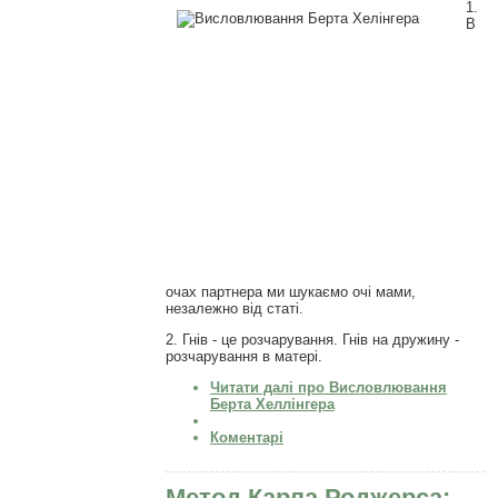
1.
В
очах партнера ми шукаємо очі мами,
незалежно від статі.
2. Гнів - це розчарування. Гнів на дружину -
розчарування в матері.
Читати далі
про Висловлювання
Берта Хеллінгера
Коментарі
Метод Карла Роджерса: