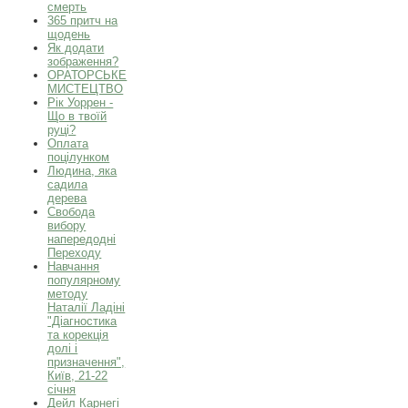
смерть
365 притч на
щодень
Як додати
зображення?
ОРАТОРСЬКЕ
МИСТЕЦТВО
Рік Уоррен -
Що в твоїй
руці?
Оплата
поцілунком
Людина, яка
садила
дерева
Свобода
вибору
напередодні
Переходу
Навчання
популярному
методу
Наталії Ладіні
"Діагностика
та корекція
долі і
призначення",
Київ, 21-22
січня
Дейл Карнегі