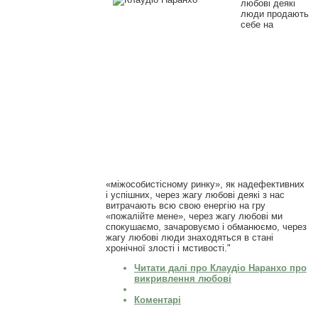
любові деякі
люди продають
себе на
«міжособистісному ринку», як надефективних
і успішних, через жагу любові деякі з нас
витрачають всю свою енергію на гру
«пожалійте мене», через жагу любові ми
спокушаємо, зачаровуємо і обманюємо, через
жагу любові люди знаходяться в стані
хронічної злості і мстивості."
Читати далі
про Клаудіо Наранхо про
викривлення любові
Коментарі