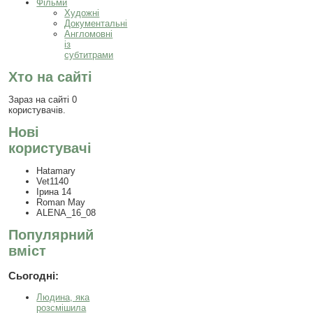
Фільми
Художні
Документальні
Англомовні
із
субтитрами
Хто на сайті
Зараз на сайті 0
користувачів.
Нові
користувачі
Hatamary
Vet1140
Ірина 14
Roman May
ALENA_16_08
Популярний
вміст
Сьогодні:
Людина, яка
розсмішила