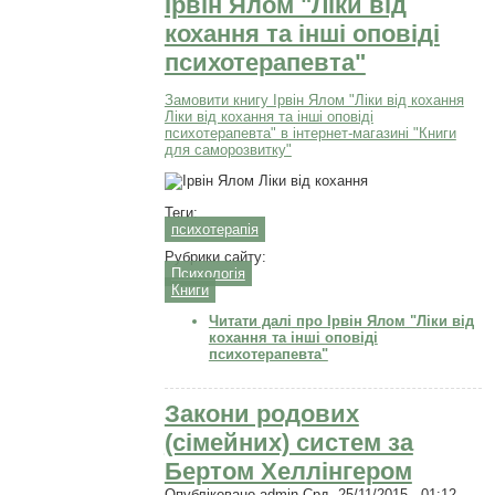
Ірвін Ялом "Ліки від
кохання та інші оповіді
психотерапевта"
Замовити книгу Ірвін Ялом "Ліки від кохання
Ліки від кохання та інші оповіді
психотерапевта" в інтернет-магазині "Книги
для саморозвитку"
Теги:
психотерапія
Рубрики сайту:
Психологія
Книги
Читати далі
про Ірвін Ялом "Ліки від
кохання та інші оповіді
психотерапевта"
Закони родових
(сімейних) систем за
Бертом Хеллінгером
Опубліковано
admin
Срд, 25/11/2015 - 01:12