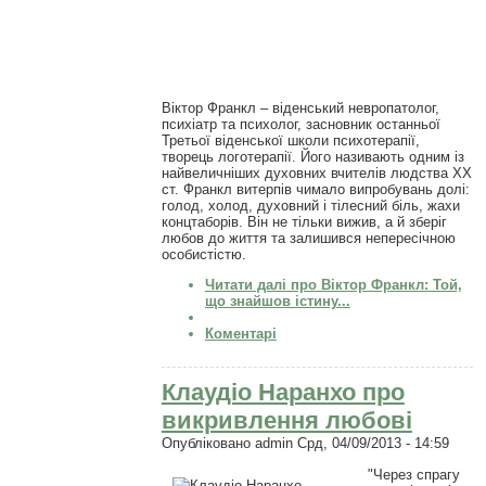
Віктор Франкл – віденський невропатолог,
психіатр та психолог, засновник останньої
Третьої віденської школи психотерапії,
творець логотерапії. Його називають одним із
найвеличніших духовних вчителів людства XX
ст. Франкл витерпів чимало випробувань долі:
голод, холод, духовний і тілесний біль, жахи
концтаборів. Він не тільки вижив, а й зберіг
любов до життя та залишився непересічною
особистістю.
Читати далі
про Віктор Франкл: Той,
що знайшов істину...
Коментарі
Клаудіо Наранхо про
викривлення любові
Опубліковано
admin
Срд, 04/09/2013 - 14:59
"Через спрагу