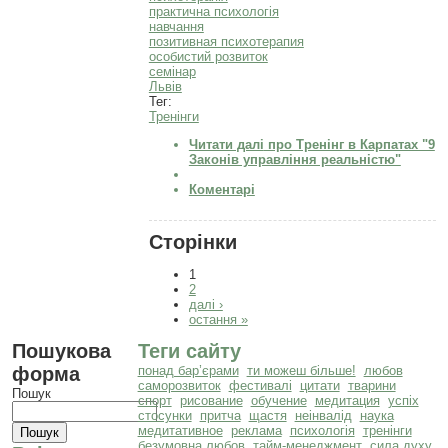
практична психологія
навчання
позитивная психотерапия
особистий розвиток
семінар
Львів
Тег:
Тренінги
Читати далі
про Тренінг в Карпатах "9
Законів управління реальністю"
Коментарі
Сторінки
1
2
далі ›
остання »
Пошукова
Теги сайту
форма
понад бар’єрами
ти можеш більше!
любов
саморозвиток
фестивалі
цитати
тварини
Пошук
спорт
рисование
обучение
медитация
успіх
стосунки
притча
щастя
неінвалід
наука
медитативное
реклама
психологія
тренінги
безумовна любов
тайм-менеджмент
сила духу