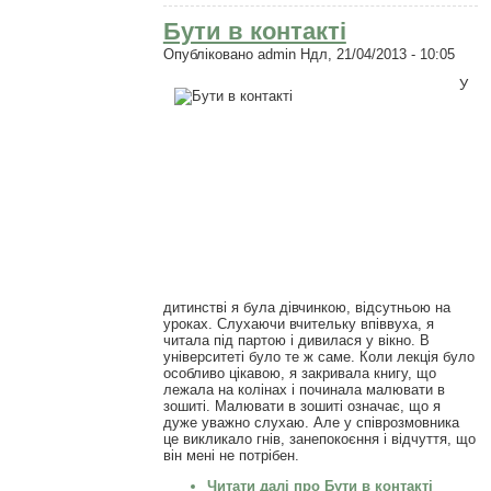
Бути в контакті
Опубліковано
admin
Ндл, 21/04/2013 - 10:05
У
дитинстві я була дівчинкою, відсутньою на
уроках. Слухаючи вчительку впіввуха, я
читала під партою і дивилася у вікно. В
університеті було те ж саме. Коли лекція було
особливо цікавою, я закривала книгу, що
лежала на колінах і починала малювати в
зошиті. Малювати в зошиті означає, що я
дуже уважно слухаю. Але у співрозмовника
це викликало гнів, занепокоєння і відчуття, що
він мені не потрібен.
Читати далі
про Бути в контакті