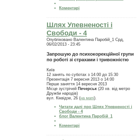
Коментарі
Шлях Упевненості і
Свободи - 4
Опубліковано
Валентина Паробій_1
Срд,
06/02/2013 - 23:45
Запрошую до психокорекційної групи
по роботі зі страхами і тривожністю
Київ
12 занять по суботах з 14:00 до 15:30
Презентація 7 вересня 2013 о 14:00
Перше заняття 14 вересня 2013
Місце зустрічей
Печерськ
(20 хв. від метро
Дружби народів)
вул. Кіквідзе, 26 (
на мапі
).
Читати далі
про Шлях Упевненості і
Свободи - 4
блог Валентина Паробій_1
Коментарі