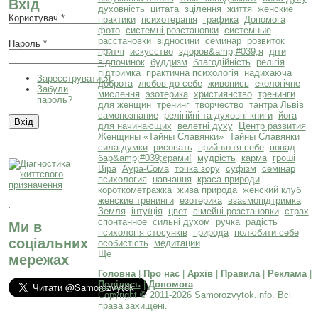
Вхід
духовність
цитата
зцілення
життя
женские
Користувач
*
практики
психотерапія
графика
Допомога
фото
системні розстановки
системные
расстановки
відносини
семинар
розвиток
Пароль
*
притчі
искусство
здоров&amp;#039;я
діти
відпочинок
буддизм
благодійність
релігія
підтримка
практична психологія
надихаюча
Зареєструватися
доброта
любов до себе
живопись
екологічне
Забули
мислення
эзотерика
християнство
тренинги
пароль?
для женщин
тренинг
творчество
тантра Львів
самопознание
релігійні та духовні книги
йога
для начинающих
велетні духу
Центр развития
Женщины «Тайны Славянки»
Тайны Славянки
сила думки
рисовать
прийняття себе
понад
бар&amp;#039;єрами!
мудрість
карма
гроші
Віра
Аура-Сома
точка зору
суфізм
семінар
психология
навчання
краса природи
короткометражка
жива природа
женский клуб
женские тренинги
езотерика
взаємопідтримка
Земля
інтуїція
цвет
сімейні розстановки
страх
спонтанное
сильні духом
ручка
радість
Ми в
психологія стосунків
природа
полюбити себе
соціальних
особистість
медитации
Ще
мережах
Головна
|
Про нас
|
Архів
|
Правила
|
Реклама
|
Поділись
|
Допомога
Copyright © 2011-2026 Samorozvytok.info. Всі
права захищені.