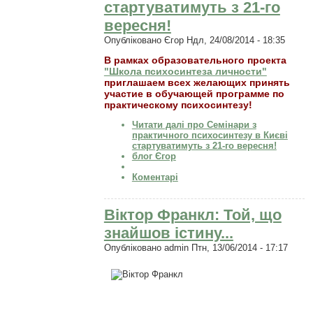
стартуватимуть з 21-го
вересня!
Опубліковано
Єгор
Ндл, 24/08/2014 - 18:35
В рамках образовательного проекта
"Школа психосинтеза личности"
приглашаем всех желающих принять
участие в обучающей программе по
практическому психосинтезу!
Читати далі
про Семінари з
практичного психосинтезу в Києві
стартуватимуть з 21-го вересня!
блог Єгор
Коментарі
Віктор Франкл: Той, що
знайшов істину...
Опубліковано
admin
Птн, 13/06/2014 - 17:17