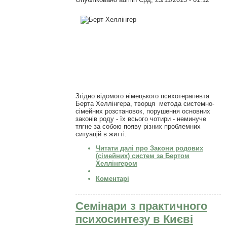
Згідно відомого німецького психотерапевта
Берта Хеллінгера, творця метода системно-
сімейних розстановок, порушення основних
законів роду - їх всього чотири - неминуче
тягне за собою появу різних проблемних
ситуацій в житті.
Читати далі
про Закони родових
(сімейних) систем за Бертом
Хеллінгером
Коментарі
Семінари з практичного
психосинтезу в Києві