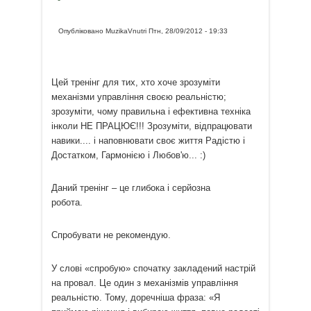
Опубліковано
MuzikaVnutri
Птн, 28/09/2012 - 19:33
Цей тренінг для тих, хто хоче зрозуміти
механізми управління своєю реальністю;
зрозуміти, чому правильна і ефективна техніка
інколи НЕ ПРАЦЮЄ!!! Зрозуміти, відпрацювати
навики.... і наповнювати своє життя Радістю і
Достатком, Гармонією і Любов'ю... :)
Даний тренінг – це глибока і серйозна
робота.
Спробувати не рекомендую.
У слові «спробую» спочатку закладений настрій
на провал. Це один з механізмів управління
реальністю. Тому, доречніша фраза: «Я