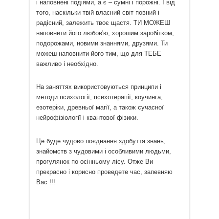
і наповнені подіями, а є – сумні і порожні. І від
того, наскільки твій власний світ повний і
радісний, залежить твоє щастя. ТИ МОЖЕШ
наповнити його любов'ю, хорошим заробітком,
подорожами, новими знаннями, друзями. Ти
можеш наповнити його тим, що для ТЕБЕ
важливо і необхідно.
На заняттях використовуються принципи і
методи психології, психотерапії, коучинга,
езотеріки, древньої магії, а також сучасної
нейрофізіології і квантової фізики.
Це буде чудово поєднання здобуття знань,
знайомств з чудовими і особливими людьми,
прогулянок по осінньому лісу. Отже Ви
прекрасно і корисно проведете час, запевняю
Вас !!!