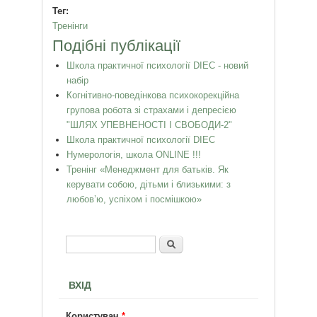
Тег:
Тренінги
Подібні публікації
Школа практичної психології DIEC - новий
набір
Когнітивно-поведінкова психокорекційна
групова робота зі страхами і депресією
"ШЛЯХ УПЕВНЕНОСТІ І СВОБОДИ-2"
Школа практичної психології DIEC
Нумерологія, школа ONLINE !!!
Тренінг «Менеджмент для батьків. Як
керувати собою, дітьми і близькими: з
любов’ю, успіхом і посмішкою»
Пошук
Пошукова форма
ВХІД
Користувач
*