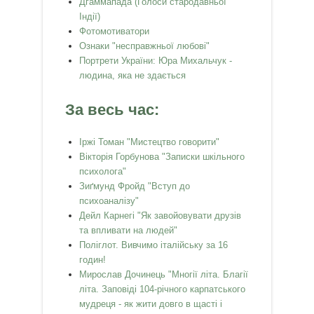
Дгаммапада (Голоси стародавньої
Індії)
Фотомотиватори
Ознаки "несправжньої любові"
Портрети України: Юра Михальчук -
людина, яка не здається
За весь час:
Іржі Томан "Мистецтво говорити"
Вікторія Горбунова "Записки шкільного
психолога"
Зиґмунд Фройд "Вступ до
психоаналізу"
Дейл Карнегі "Як завойовувати друзів
та впливати на людей"
Поліглот. Вивчимо італійську за 16
годин!
Мирослав Дочинець "Многії літа. Благії
літа. Заповіді 104-річного карпатського
мудреця - як жити довго в щасті і