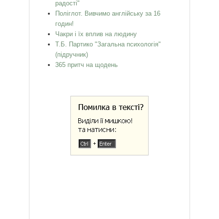
радості"
Поліглот. Вивчимо англійську за 16
годин!
Чакри і їх вплив на людину
Т.Б. Партико "Загальна психологія"
(підручник)
365 притч на щодень