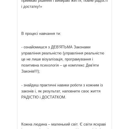
приймаю рішення і вибираю життя, повне радості
і достатку!»
В процесі навчання ти:
- ознайомишся з ДЕВ'ЯТЬМА Законами
управління реальністю (управління реальністю
це не лише візуалізація, програмування і
позитивна психологія – це комплекс Дев'яти
Законів!!!);
- знайдеш практичні навики роботи з кожним із
законів і, як результат, наповните своє життя
РАДІСТЮ і ДОСТАТКОМ.
Кожна людина – маленький світ. Є світи яскраві