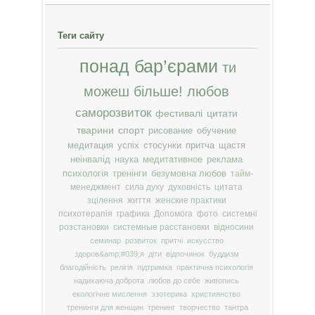
Теги сайту
понад бар’єрами
ти
можеш більше!
любов
саморозвиток
фестивалі
цитати
тварини
спорт
рисование
обучение
медитация
успіх
стосунки
притча
щастя
неінвалід
наука
медитативное
реклама
психологія
тренінги
безумовна любов
тайм-
менеджмент
сила духу
духовність
цитата
зцілення
життя
женские практики
психотерапія
графика
Допомога
фото
системні
розстановки
системные расстановки
відносини
семинар
розвиток
притчі
искусство
здоров&amp;#039;я
діти
відпочинок
буддизм
благодійність
релігія
підтримка
практична психологія
надихаюча доброта
любов до себе
живопись
екологічне мислення
эзотерика
християнство
тренинги для женщин
тренинг
творчество
тантра