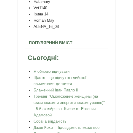
Hatamary
Vet1140
Ірина 14
Roman May
ALENA_16_08
ПОПУЛЯРНИЙ ВМІСТ
Сьогодні:
Я обираю відчувати
Щастя – це відчуття глибокої
причетності до життя
Блаженний Іван Павло ІІ
Тренинг "Омоложение женщины (на
физическом и энергетическом уровне)"
- 5-6 октября в г. Киеве от Евгении
Адамовой
Собача відданість
Джон Кехо - Підсвідомість може все!