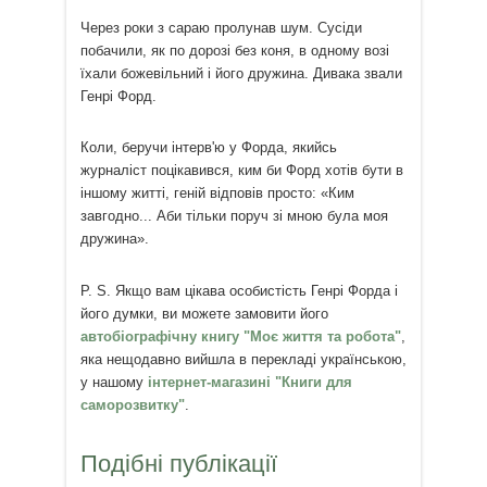
Через роки з сараю пролунав шум. Сусіди
побачили, як по дорозі без коня, в одному возі
їхали божевільний і його дружина. Дивака звали
Генрі Форд.
Коли, беручи інтерв'ю у Форда, якийсь
журналіст поцікавився, ким би Форд хотів бути в
іншому житті, геній відповів просто: «Ким
завгодно... Аби тільки поруч зі мною була моя
дружина».
P. S. Якщо вам цікава особистість Генрі Форда і
його думки, ви можете замовити його
автобіографічну книгу "Моє життя та робота"
,
яка нещодавно вийшла в перекладі українською,
у нашому
інтернет-магазині "Книги для
саморозвитку"
.
Подібні публікації