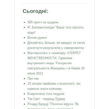
Сьогодні:
365 притч на щодень
Ф. Батмангхелідж "Ваше тіло просить
води"
Вплив думки
Дізнайтесь більше, як швидко та легко
досягнути результатів у саморозвитку
Мастер-класс к семинару «СЕКРЕТ
ЖЕНСТВЕННОСТИ. Гармония
внутреннего мира. Раскрытие
сексуальности Женщины.» в Киеве 10
июня 2013
Про нас
15 хитрих прийомів з психології, які
корисно знати кожному
Енергетичні тіла людини
Тім Сміт - творець Едему
Річард Броуді "Психічні віруси. Як