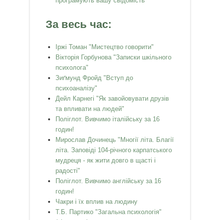
програмують вашу свідомість"
За весь час:
Іржі Томан "Мистецтво говорити"
Вікторія Горбунова "Записки шкільного
психолога"
Зиґмунд Фройд "Вступ до
психоаналізу"
Дейл Карнегі "Як завойовувати друзів
та впливати на людей"
Поліглот. Вивчимо італійську за 16
годин!
Мирослав Дочинець "Многії літа. Благії
літа. Заповіді 104-річного карпатського
мудреця - як жити довго в щасті і
радості"
Поліглот. Вивчимо англійську за 16
годин!
Чакри і їх вплив на людину
Т.Б. Партико "Загальна психологія"