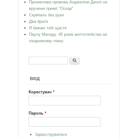
Прониклива промова Анджеліни Джолі на
врученні премії "Оскар"
Скрипаль без руки
Два брати
Я бажаю тобі щастя
Паулу Мачаду. 45 років життєлюбства на
лікарняному ліжку
Пошук
Пошукова форма
ВХІД
Користувач
*
Пароль
*
Зареєструватися