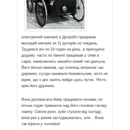
електричній компанії в Детройті працював
молодий механік за 11 доларів на тиждень.
Трудився він по 10 годин на день, а приходячи
додому, часто по півночі працював у себе в
сараї, намагаючись винайти новий тип двигуна.
Його батько вважав, що хлопець витрачає час
даремно, сусіди називали божевільним, ніхто не
вірив, що з цих занять вийде щось путнє. Ніхто,
крім його дружини.
Вона допомагала йому працювати ночами, по
кілька годин тримаючи над його головою гасову
лампу. Синіли руки, зуби стукали від холоду,
вона раз у разом застуджувалась, але... Вона
так вірила у чоловіка!