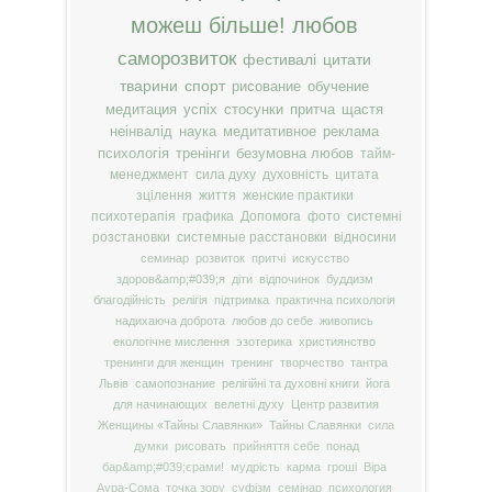
можеш більше!
любов
саморозвиток
фестивалі
цитати
тварини
спорт
рисование
обучение
медитация
успіх
стосунки
притча
щастя
неінвалід
наука
медитативное
реклама
психологія
тренінги
безумовна любов
тайм-
менеджмент
сила духу
духовність
цитата
зцілення
життя
женские практики
психотерапія
графика
Допомога
фото
системні
розстановки
системные расстановки
відносини
семинар
розвиток
притчі
искусство
здоров&amp;#039;я
діти
відпочинок
буддизм
благодійність
релігія
підтримка
практична психологія
надихаюча доброта
любов до себе
живопись
екологічне мислення
эзотерика
християнство
тренинги для женщин
тренинг
творчество
тантра
Львів
самопознание
релігійні та духовні книги
йога
для начинающих
велетні духу
Центр развития
Женщины «Тайны Славянки»
Тайны Славянки
сила
думки
рисовать
прийняття себе
понад
бар&amp;#039;єрами!
мудрість
карма
гроші
Віра
Аура-Сома
точка зору
суфізм
семінар
психология