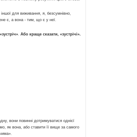
іншої для виживання, я, безсумнівно,
не є, а вона - тим, що є у неї.
«зустріч»
.
Або краще сказати, «зустрічі».
дну, вони повинні дотримуватися однієї
о, як вона, або ставити її вище за самого
очима».