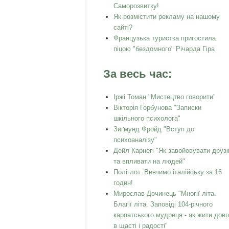
Саморозвитку!
Як розмістити рекламу на нашому
сайті?
Французька туристка пригостила
піцою "бездомного" Річарда Гіра
За весь час:
Іржі Томан "Мистецтво говорити"
Вікторія Горбунова "Записки
шкільного психолога"
Зиґмунд Фройд "Вступ до
психоаналізу"
Дейл Карнегі "Як завойовувати друзі
та впливати на людей"
Поліглот. Вивчимо італійську за 16
годин!
Мирослав Дочинець "Многії літа.
Благії літа. Заповіді 104-річного
карпатського мудреця - як жити довг
в щасті і радості"