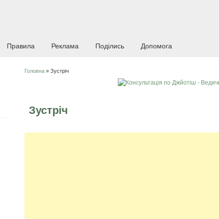
Правила
Реклама
Поділись
Допомога
Головна
» Зустріч
Ви є тут
Зустріч