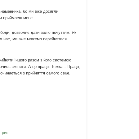
 знаменника, бо ми вже досягли
ти приймаєш мене.
вободи, дозволяє дати волю почуттям. Як
для нас, ми вже можемо перейнятися
прийняти іншого разом з його системою
чись змінити. А це праця. Тяжка... Праця,
починається з прийняття самого себе.
х рис