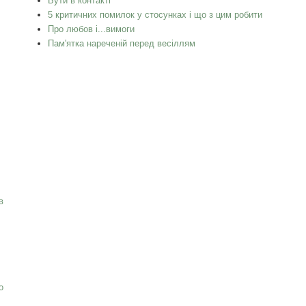
Бути в контакті
5 критичних помилок у стосунках і що з цим робити
Про любов і...вимоги
Пам'ятка нареченій перед весіллям
в
о