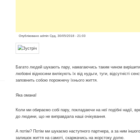
Опубліковано
admin
Срд, 30/05/2018 - 21:03
Багато людей шукають пару, намагаючись таким чином вирішити
любовні відносини вилікують їх від нудьги, туги, відсутністі се
заповнить собою порожнечу їхнього життя.
Яка омана!
Коли ми обираємо собі пару, покладаючи на неї подібні надії, в
до людини, що не виправдала наші очікування.
А потім? Потім ми шукаємо наступного партнера, а за ним іншого
залишок життя на самоті, скаржачись на жорстоку долю.