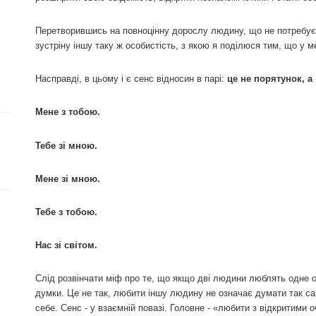
Перетворившись на повноцінну дорослу людину, що не потребує 
зустріну іншу таку ж особистість, з якою я поділюся тим, що у ме
Насправді, в цьому і є сенс відносин в парі:
це не порятунок, а 
Мене з тобою.
Тебе зі мною.
Мене зі мною.
Тебе з тобою.
Нас зі світом.
Слід розвінчати міф про те, що якщо дві людини люблять одне о
думки. Це не так, любити іншу людину не означає думати так сам
себе. Сенс - у взаємній повазі. Головне - «любити з відкритими 