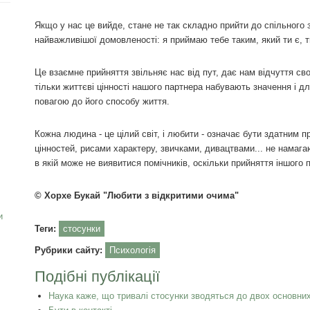
Якщо у нас це вийде, стане не так складно прийти до спільного
найважливішої домовленості: я приймаю тебе таким, який ти є, 
Це взаємне прийняття звільняє нас від пут, дає нам відчуття с
тільки життєві цінності нашого партнера набувають значення і 
повагою до його способу життя.
Кожна людина - це цілий світ, і любити - означає бути здатним 
цінностей, рисами характеру, звичками, дивацтвами... не намагаю
в якій може не виявитися помічників, оскільки прийняття іншого 
© Хорхе Букай "Любити з відкритими очима"
и
Теги:
стосунки
Рубрики сайту:
Психологія
Подібні публікації
Наука каже, що тривалі стосунки зводяться до двох основни