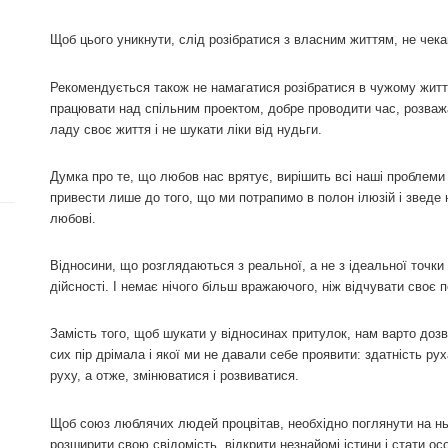
Щоб цього уникнути, слід розібратися з власним життям, не чека
Рекомендується також не намагатися розібратися в чужому житті
працювати над спільним проектом, добре проводити час, розваж
ладу своє життя і не шукати ліки від нудьги.
Думка про те, що любов нас врятує, вирішить всі наші проблеми 
привести лише до того, що ми потрапимо в полон ілюзій і звед
любові.
Відносини, що розглядаються з реальної, а не з ідеальної точки 
дійсності. І немає нічого більш вражаючого, ніж відчувати сво
Замість того, щоб шукати у відносинах притулок, нам варто дозв
сих пір дрімала і якої ми не давали себе проявити: здатність р
руху, а отже, змінюватися і розвиватися.
Щоб союз люблячих людей процвітав, необхідно поглянути на ньо
розширити свою свідомість, відкрити незнайомі істини і стати ос