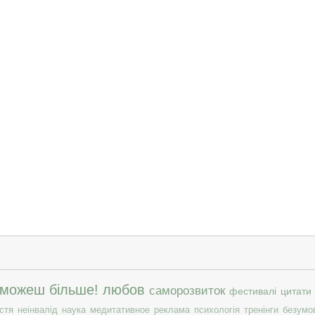
 можеш більше!
любов
саморозвиток
фестивалі
цитати
стя
неінвалід
наука
медитативное
реклама
психологія
тренінги
безумо