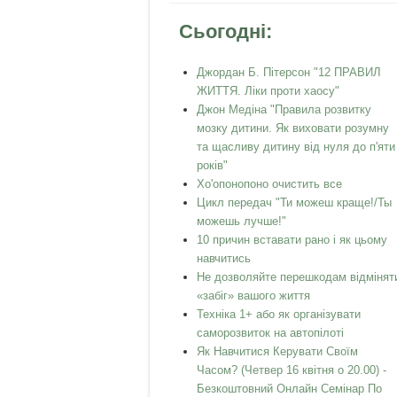
Сьогодні:
Джордан Б. Пітерсон "12 ПРАВИЛ
ЖИТТЯ. Ліки проти хаосу"
Джон Медіна "Правила розвитку
мозку дитини. Як виховати розумну
та щасливу дитину від нуля до п'яти
років"
Хо'опонопоно очистить все
Цикл передач "Ти можеш краще!/Ты
можешь лучше!"
10 причин вставати рано і як цьому
навчитись
Не дозволяйте перешкодам відмінят
«забіг» вашого життя
Техніка 1+ або як організувати
саморозвиток на автопілоті
Як Навчитися Керувати Своїм
Часом? (Четвер 16 квітня о 20.00) -
Безкоштовний Онлайн Семінар По