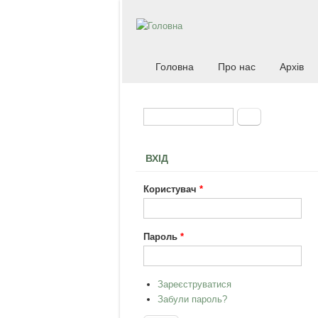
Головна
Про нас
Архів
Пошук
Пошукова форма
ВХІД
Користувач
*
Пароль
*
Зареєструватися
Забули пароль?