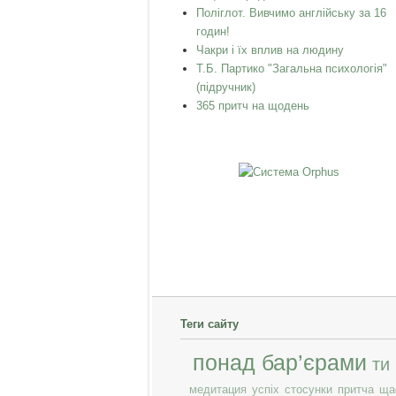
Поліглот. Вивчимо англійську за 16
годин!
Чакри і їх вплив на людину
Т.Б. Партико "Загальна психологія"
(підручник)
365 притч на щодень
Теги сайту
понад бар’єрами
ти
медитация
успіх
стосунки
притча
ща