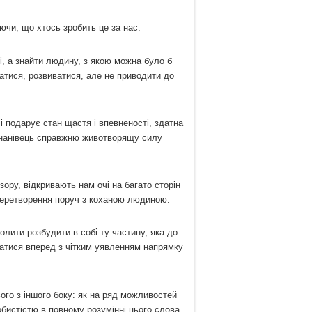
ючи, що хтось зробить це за нас.
, а знайти людину, з якою можна було б
атися, розвиватися, але не приводити до
і подарує стан щастя і впевненості, здатна
е нанівець справжню животворящу силу
зору, відкривають нам очі на багато сторін
є перетворення поруч з коханою людиною.
олити розбудити в собі ту частину, яка до
ухатися вперед з чітким уявленням напрямку
го з іншого боку: як на ряд можливостей
обистістю в повному розумінні цього слова.