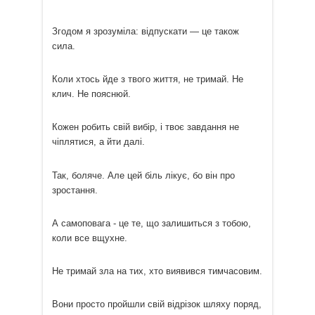
Згодом я зрозуміла: відпускати — це також
сила.
Коли хтось йде з твого життя, не тримай. Не
клич. Не пояснюй.
Кожен робить свій вибір, і твоє завдання не
чіплятися, а йти далі.
Так, боляче. Але цей біль лікує, бо він про
зростання.
А самоповага - це те, що залишиться з тобою,
коли все вщухне.
Не тримай зла на тих, хто виявився тимчасовим.
Вони просто пройшли свій відрізок шляху поряд,