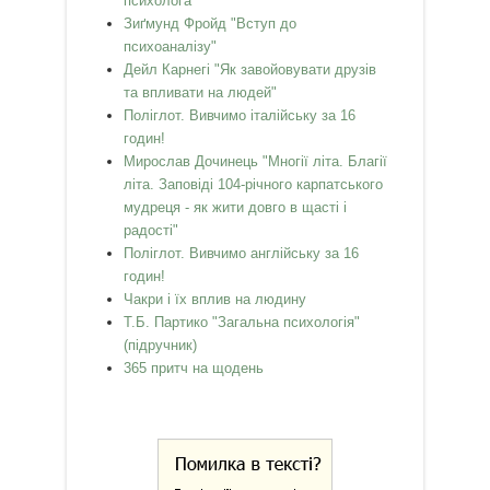
психолога"
Зиґмунд Фройд "Вступ до
психоаналізу"
Дейл Карнегі "Як завойовувати друзів
та впливати на людей"
Поліглот. Вивчимо італійську за 16
годин!
Мирослав Дочинець "Многії літа. Благії
літа. Заповіді 104-річного карпатського
мудреця - як жити довго в щасті і
радості"
Поліглот. Вивчимо англійську за 16
годин!
Чакри і їх вплив на людину
Т.Б. Партико "Загальна психологія"
(підручник)
365 притч на щодень