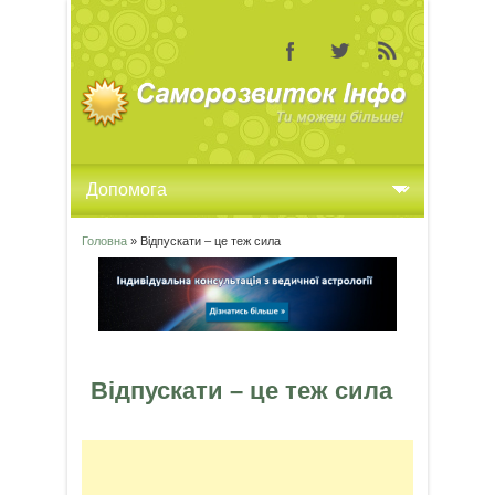
Головна
» Відпускати – це теж сила
Ви є тут
Відпускати – це теж сила