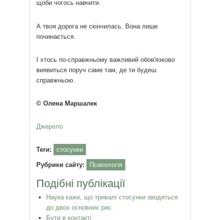
щоби чогось навчити.
А твоя дорога не скінчилась. Вона лише
починається.
І хтось по-справжньому важливий обов'язково
виявиться поруч саме там, де ти будеш
справжньою.
© Олена Маршалек
Джерело
Теги:
стосунки
Рубрики сайту:
Психологія
Подібні публікації
Наука каже, що тривалі стосунки зводяться
до двох основних рис
Бути в контакті