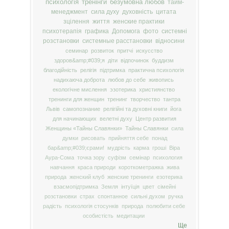
психологія
тренінги
безумовна любов
тайм-
менеджмент
сила духу
духовність
цитата
зцілення
життя
женские практики
психотерапія
графика
Допомога
фото
системні
розстановки
системные расстановки
відносини
семинар
розвиток
притчі
искусство
здоров&amp;#039;я
діти
відпочинок
буддизм
благодійність
релігія
підтримка
практична психологія
надихаюча доброта
любов до себе
живопись
екологічне мислення
эзотерика
християнство
тренинги для женщин
тренинг
творчество
тантра
Львів
самопознание
релігійні та духовні книги
йога
для начинающих
велетні духу
Центр развития
Женщины «Тайны Славянки»
Тайны Славянки
сила
думки
рисовать
прийняття себе
понад
бар&amp;#039;єрами!
мудрість
карма
гроші
Віра
Аура-Сома
точка зору
суфізм
семінар
психология
навчання
краса природи
короткометражка
жива
природа
женский клуб
женские тренинги
езотерика
взаємопідтримка
Земля
інтуїція
цвет
сімейні
розстановки
страх
спонтанное
сильні духом
ручка
радість
психологія стосунків
природа
полюбити себе
особистість
медитации
Ще