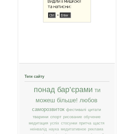
Теги сайту
понад бар’єрами
ти
можеш більше!
любов
саморозвиток
фестивалі
цитати
тварини
спорт
рисование
обучение
медитация
успіх
стосунки
притча
щастя
неінвалід
наука
медитативное
реклама