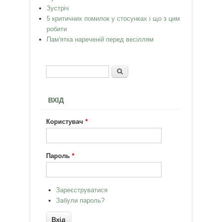
Зустріч
5 критичних помилок у стосунках і що з цим
робити
Пам'ятка нареченій перед весіллям
Пошук
Пошукова форма
ВХІД
Користувач
*
Пароль
*
Зареєструватися
Забули пароль?