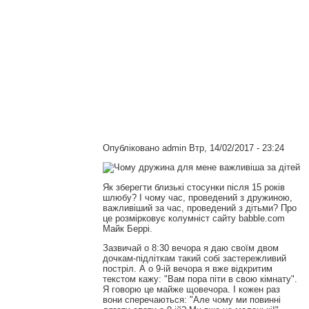
Опубліковано
admin
Втр, 14/02/2017 - 23:24
Як зберегти близькі стосунки після 15 років
шлюбу? І чому час, проведений з дружиною,
важливіший за час, проведений з дітьми? Про
це розмірковує колумніст сайту babble.com
Майк Беррі.
Зазвичай о 8:30 вечора я даю своїм двом
дочкам-підліткам такий собі застережливий
постріл. А о 9-ій вечора я вже відкритим
текстом кажу: "Вам пора піти в свою кімнату".
Я говорю це майже щовечора. І кожен раз
вони сперечаються: "Але чому ми повинні