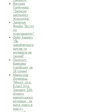
Вікторія
Горбунова
"Записки
шкільного
психолога"
Зиґмунд
Фройд "Вступ
до
психоаналізу"
Дейл Карнегі
"Як
завойовувати
друзів та
впливати на
людей"
Поліглот.
Вивчимо
італійську за
16 годин!
Мирослав
Дочинець
"Многії літа.
Благії літа.
Заповіді 104-
річного
карпатського
мудреця - як
жити довго в
щасті і