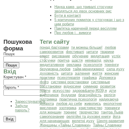
Наука каже, що тривалі стосунки
зводяться до двох основних рис
Бути в контакті
5 критичних помилок у стосунках і що з
цим робити
Пам'ятка нареченій перед весіллям
Про любов і...вимоги
Пошукова
Теги сайту
форма
понад бар’єрами
ти можеш більше!
любов
саморозвиток
фестивалі
цитати
тварини
Пошук
спорт
рисование
обучение
медитация
успіх
стосунки
притча
щастя
неінвалід
наука
медитативное
реклама
психологія
тренінги
безумовна любов
тайм-менеджмент
сила духу
Вхід
духовність
цитата
зцілення
життя
женские
Користувач
*
практики
психотерапія
графика
Допомога
фото
системні розстановки
системные
расстановки
відносини
семинар
розвиток
Пароль
*
притчі
искусство
здоров&amp;#039;я
діти
відпочинок
буддизм
благодійність
релігія
підтримка
практична психологія
надихаюча
Зареєструватися
доброта
любов до себе
живопись
екологічне
Забули
мислення
эзотерика
християнство
тренинги
пароль?
для женщин
тренинг
творчество
тантра Львів
самопознание
релігійні та духовні книги
йога
для начинающих
велетні духу
Центр развития
Женщины «Тайны Славянки»
Тайны Славянки