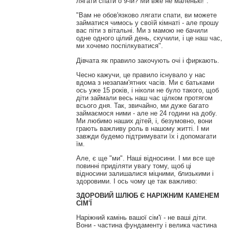
лягати спати о 9-ій? Ми вже не маленькі!".
"Вам не обов'язково лягати спати, ви можете
займатися чимось у своїй кімнаті - але прошу
вас піти з вітальні. Ми з мамою не бачили
одне одного цілий день, скучили, і це наш час,
ми хочемо поспілкуватися".
Дівчата як правило закочують очі і фиркають.
Чесно кажучи, це правило існувало у нас
вдома з незапам'ятних часів. Ми є батьками
ось уже 15 років, і ніколи не було такого, щоб
діти займали весь наш час цілком протягом
всього дня. Так, звичайно, ми дуже багато
займаємося ними - але не 24 години на добу.
Ми любимо наших дітей, і, безумовно, вони
грають важливу роль в нашому житті. І ми
завжди будемо підтримувати їх і допомагати
їм.
Але, є ще "ми". Наші відносини. І ми все ще
повинні приділяти увагу тому, щоб ці
відносини залишалися міцними, близькими і
здоровими. І ось чому це так важливо:
ЗДОРОВИЙ ШЛЮБ Є НАРІЖНИМ КАМЕНЕМ
СІМ'Ї
Наріжний камінь вашої сім'ї - не ваші діти.
Вони - частина фундаменту і велика частина