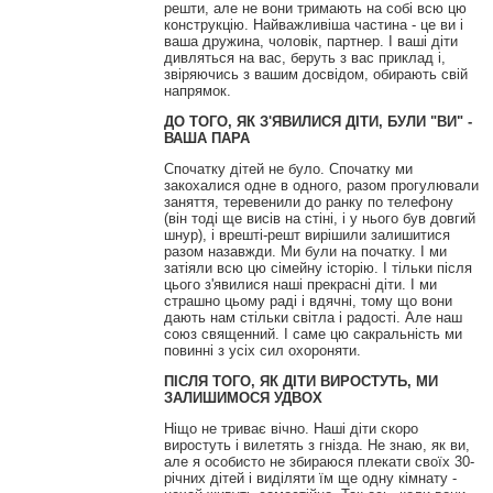
решти, але не вони тримають на собі всю цю
конструкцію. Найважливіша частина - це ви і
ваша дружина, чоловік, партнер. І ваші діти
дивляться на вас, беруть з вас приклад і,
звіряючись з вашим досвідом, обирають свій
напрямок.
ДО ТОГО, ЯК З'ЯВИЛИСЯ ДІТИ, БУЛИ "ВИ" -
ВАША ПАРА
Спочатку дітей не було. Спочатку ми
закохалися одне в одного, разом прогулювали
заняття, теревенили до ранку по телефону
(він тоді ще висів на стіні, і у нього був довгий
шнур), і врешті-решт вирішили залишитися
разом назавжди. Ми були на початку. І ми
затіяли всю цю сімейну історію. І тільки після
цього з'явилися наші прекрасні діти. І ми
страшно цьому раді і вдячні, тому що вони
дають нам стільки світла і радості. Але наш
союз священний. І саме цю сакральність ми
повинні з усіх сил охороняти.
ПІСЛЯ ТОГО, ЯК ДІТИ ВИРОСТУТЬ, МИ
ЗАЛИШИМОСЯ УДВОХ
Ніщо не триває вічно. Наші діти скоро
виростуть і вилетять з гнізда. Не знаю, як ви,
але я особисто не збираюся плекати своїх 30-
річних дітей і виділяти їм ще одну кімнату -