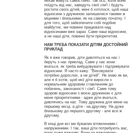
нехай живуть самостійно. Так ось, коли вони
поїдуть від нас, заведуть свої сім'ї і будуть
ростити своїх дітей, мені б хотілося, щоб наші
відносини з дружиною залишилися такими ж
міцними і близькими, як на самому початку. І
для того, щоб забезпечити собі подібне
майбутнє, ми повинні працювати над
відносинами вже зараз. Саме наші відносини,
а не наші діти, повинні бути пріоритетом.
НАМ ТРЕБА ПОКАЗАТИ ДІТЯМ ДОСТОЙНИЙ
ПРИКЛАД
Як я вже говорив, діти дивляться на нас і
беруть з нас приклад. Саме у нас вони
вчаться, як треба вибудовувати і підтримувати
відносини. Я часто кажу: "Виховувати
потрібно дорослих, а не дітей". Не знаю як ви,
але я б хотів, щоб мої діти виросли з
нормальним здоровим ставленням до
побачень, закоханості і сім'ї. Саме тому
здорові відносини з моєю дружиною є для
мене пріоритетними - адже діти вчаться,
дивлячись на нас. Тому дружина для мене на
першому місці, а діти - на другому. На дуже
близькому до першого другому - але все ж
другому.
В кінці дня всі ми буваємо втомленими і
напруженими. І так, ваші діти потребують вас,
вони дуже важливі. Вони на важливому