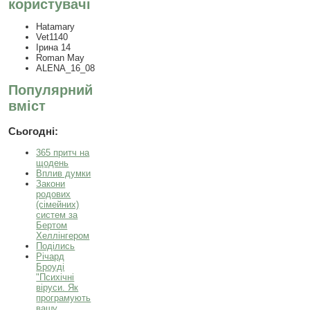
користувачі
Hatamary
Vet1140
Ірина 14
Roman May
ALENA_16_08
Популярний
вміст
Сьогодні:
365 притч на
щодень
Вплив думки
Закони
родових
(сімейних)
систем за
Бертом
Хеллінгером
Поділись
Річард
Броуді
"Психічні
віруси. Як
програмують
вашу