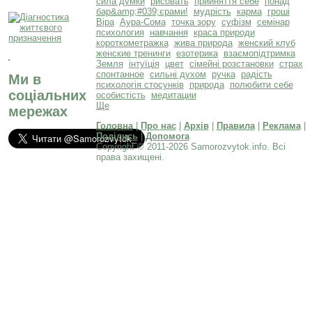
сила думки
рисовать
прийняття себе
понад
бар&amp;#039;єрами!
мудрість
карма
гроші
Віра
Аура-Сома
точка зору
суфізм
семінар
психология
навчання
краса природи
короткометражка
жива природа
женский клуб
женские тренинги
езотерика
взаємопідтримка
Земля
інтуїція
цвет
сімейні розстановки
страх
спонтанное
сильні духом
ручка
радість
Ми в
психологія стосунків
природа
полюбити себе
соціальних
особистість
медитации
Ще
мережах
Головна
|
Про нас
|
Архів
|
Правила
|
Реклама
|
Поділись
|
Допомога
Copyright © 2011-2026 Samorozvytok.info. Всі
права захищені.