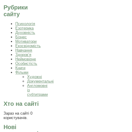
Рубрики
сайту
Психологія
Езотерика
Духовність
Бізнес
Мотиватори
Екосвідомість
Навчання
Здоров’я
Неймовірне
Особистість
Книги
Фільми
Художні
Документальні
Англомовні
із
субтитрами
Хто на сайті
Зараз на сайті 0
користувачів.
Нові