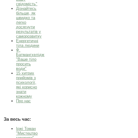
свідомість"
Дізнайтесь
більше, як
швидко та
легко
досягнути
результатів у
саморозвитку
Енергетичні
тіла людини
Ф.
Батмангхелідж
"Ваше тіло
просить
води"
15 хитрих
прийомів з
психології,
які корисно
знати
кожному
Про нас
За весь час:
Іржі Томан
"Мистецтво
говорити"