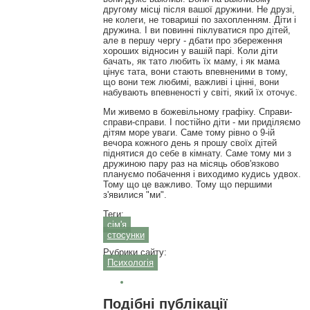
другому місці після вашої дружини. Не друзі,
не колеги, не товариші по захопленням. Діти і
дружина. І ви повинні піклуватися про дітей,
але в першу чергу - дбати про збереження
хороших відносин у вашій парі. Коли діти
бачать, як тато любить їх маму, і як мама
цінує тата, вони стають впевненими в тому,
що вони теж любимі, важливі і цінні, вони
набувають впевненості у світі, який їх оточує.
Ми живемо в божевільному графіку. Справи-
справи-справи. І постійно діти - ми приділяємо
дітям море уваги. Саме тому рівно о 9-ій
вечора кожного день я прошу своїх дітей
піднятися до себе в кімнату. Саме тому ми з
дружиною пару раз на місяць обов'язково
плануємо побачення і виходимо кудись удвох.
Тому що це важливо. Тому що першими
з'явилися "ми".
Теги:
сім'я
стосунки
Рубрики сайту:
Психологія
Подібні публікації