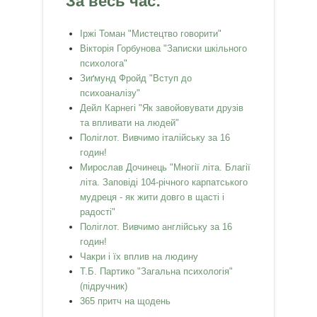
За весь час:
Іржі Томан "Мистецтво говорити"
Вікторія Горбунова "Записки шкільного
психолога"
Зиґмунд Фройд "Вступ до
психоаналізу"
Дейл Карнегі "Як завойовувати друзів
та впливати на людей"
Поліглот. Вивчимо італійську за 16
годин!
Мирослав Дочинець "Многії літа. Благії
літа. Заповіді 104-річного карпатського
мудреця - як жити довго в щасті і
радості"
Поліглот. Вивчимо англійську за 16
годин!
Чакри і їх вплив на людину
Т.Б. Партико "Загальна психологія"
(підручник)
365 притч на щодень