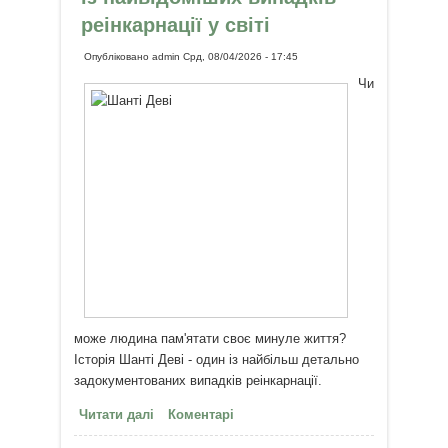
реінкарнації у світі
Опубліковано
admin
Срд, 08/04/2026 - 17:45
Чи
може людина пам'ятати своє минуле життя?
Історія Шанті Деві - один із найбільш детально
задокументованих випадків реінкарнації.
Читати далі
про Таємниця Шанті Деві: один із
Коментарі
найвідоміших випадків