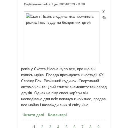
Опубліковано
admin
Ндл, 30/04/2023 - 11:38
У
45
років у Скотта Нісона було все, про що він
колись мріяв. Посада президента кіностудії XX
Century Fox. Розкішний будинок. Спортивний
автомобіль та цілий список знаменитостей серед
друзів. Однак на піку своєї кар'єри він
несподівано для всіх покинув кінобізнес, продав
все майно і назавжди зник зі світу кіно.
Читати далі
про Скотт Нісон: людина, яка
Коментарі
проміняла розкіш Голлівуду на
1
2
бездомних дітей
3
4
5
6
7
8
9