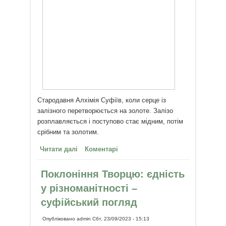
Стародавня Алхімія Суфіїв, коли серце із
залізного перетворюється на золоте. Залізо
розплавляється і поступово стає мідним, потім
срібним та золотим.
Читати далі
про Золоте Серце: суфійські
Коментарі
практики на кожен день
Поклоніння Творцю: єдність
у різноманітності –
суфійський погляд
Опубліковано
admin
Сбт, 23/09/2023 - 15:13