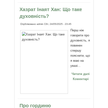
ідеї Джо Діспензи
Хазрат Інаят Хан: Що таке
духовність?
Опубліковано
admin
Сбт, 24/05/2025 - 23:45
Перш ніж
говорити про
духовність, я
повинен
спершу
пояснити, що
я маю на
увазі...
Читати далі
про Хазрат
Коментарі
Інаят Хан:
Що таке
духовність?
Про гординю