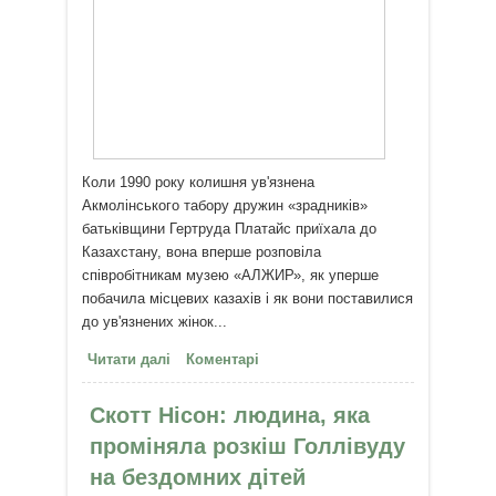
Коли 1990 року колишня ув'язнена
Акмолінського табору дружин «зрадників»
батьківщини Гертруда Платайс приїхала до
Казахстану, вона вперше розповіла
співробітникам музею «АЛЖИР», як уперше
побачила місцевих казахів і як вони поставилися
до ув'язнених жінок...
Читати далі
про Дорогоцінне каміння
Коментарі
Скотт Нісон: людина, яка
проміняла розкіш Голлівуду
на бездомних дітей