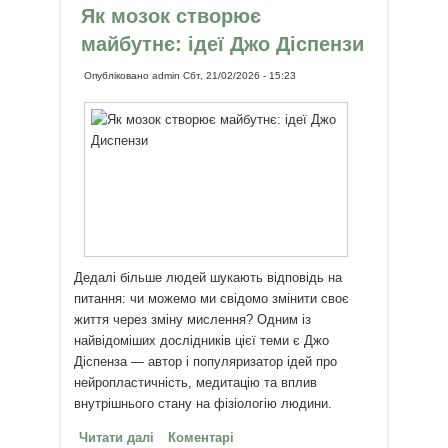
реінкарнації у світі
Як мозок створює
майбутнє: ідеї Джо Діспензи
Опубліковано
admin
Сбт, 21/02/2026 - 15:23
Дедалі більше людей шукають відповідь на
питання: чи можемо ми свідомо змінити своє
життя через зміну мислення? Одним із
найвідоміших дослідників цієї теми є Джо
Діспенза — автор і популяризатор ідей про
нейропластичність, медитацію та вплив
внутрішнього стану на фізіологію людини.
Читати далі
про Як мозок створює майбутнє:
Коментарі