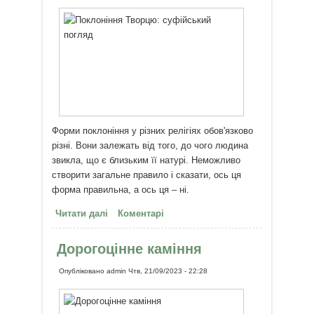
Форми поклоніння у різних релігіях обов'язково
різні. Вони залежать від того, до чого людина
звикла, що є близьким її натурі. Неможливо
створити загальне правило і сказати, ось ця
форма правильна, а ось ця – ні.
Читати далі
про Поклоніння Творцю: єдність
Коментарі
у різноманітності – суфійський
погляд
Дорогоцінне каміння
Опубліковано
admin
Чтв, 21/09/2023 - 22:28