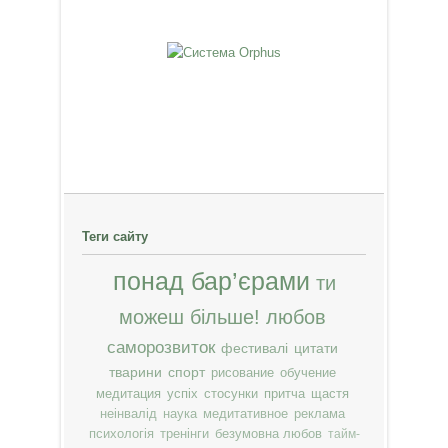
Теги сайту
понад бар’єрами
ти
можеш більше!
любов
саморозвиток
фестивалі
цитати
тварини
спорт
рисование
обучение
медитация
успіх
стосунки
притча
щастя
неінвалід
наука
медитативное
реклама
психологія
тренінги
безумовна любов
тайм-