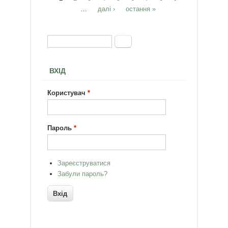
Сторінки
…
далі ›
остання »
Пошук
Пошукова форма
ВХІД
Користувач
*
Пароль
*
Зареєструватися
Забули пароль?