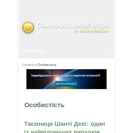
Головна
» Особистість
Ви є тут
Особистість
Таємниця Шанті Деві: один
із найвідоміших випадків