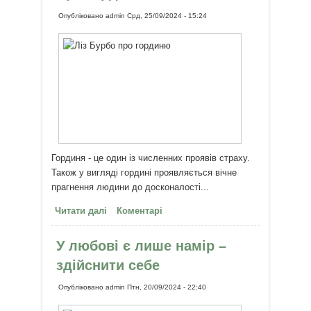
Опубліковано
admin
Срд, 25/09/2024 - 15:24
Гординя - це один із численних проявів страху.
Також у вигляді гордині проявляється вічне
прагнення людини до досконалості...
Читати далі
про Про гординю
Коментарі
У любові є лише намір –
здійснити себе
Опубліковано
admin
Птн, 20/09/2024 - 22:40