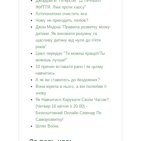
Джордан Б. Пітерсон "12 ПРАВИЛ
ЖИТТЯ. Ліки проти хаосу"
Хо'опонопоно очистить все
Чому не приходить любов?
Джон Медіна "Правила розвитку мозку
дитини. Як виховати розумну та
щасливу дитину від нуля до п'яти
років"
Цикл передач "Ти можеш краще!/Ты
можешь лучше!"
10 причин вставати рано і як цьому
навчитись
А як ви ставитесь до бездомних?
Вона вірила в нього, а він полюбив її
знову
Як Навчитися Керувати Своїм Часом?
(Четвер 16 квітня о 20.00) -
Безкоштовний Онлайн Семінар По
Саморозвитку!
Шлях Воїна