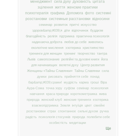
менеджмент
сила духу
духовність
цитата
зцілення
життя
женские практики
психотерапія
графика
Допомога
фото
системні
розстановки
системные расстановки
відносини
семинар
розвиток
притчі
искусство
здоров&amp;#039;я
діти
відпочинок
буддизм
благодійність
релігія
підтримка
практична психологія
надихаюча доброта
любов до себе
живопись
екологічне мислення
эзотерика
християнство
тренинги для женщин
тренинг
творчество
тантра
Львів
самопознание
релігійні та духовні книги
йога
для начинающих
велетні духу
Центр развития
Женщины «Тайны Славянки»
Тайны Славянки
сила
думки
рисовать
прийняття себе
понад
бар&amp;#039;єрами!
мудрість
карма
гроші
Віра
Аура-Сома
точка зору
суфізм
семінар
психология
навчання
краса природи
короткометражка
жива
природа
женский клуб
женские тренинги
езотерика
взаємопідтримка
Земля
інтуїція
цвет
сімейні
розстановки
страх
спонтанное
сильні духом
ручка
радість
психологія стосунків
природа
полюбити себе
особистість
медитации
Ще