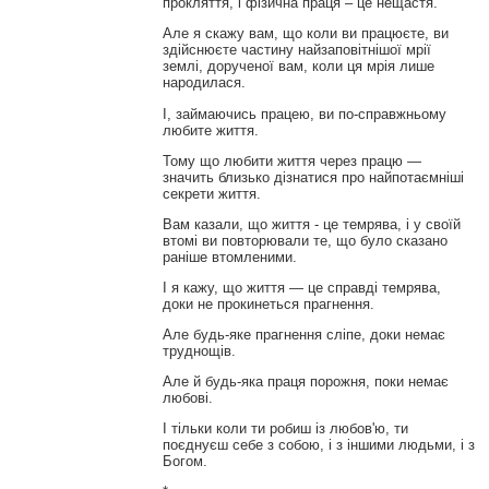
прокляття, і фізична праця – це нещастя.
Але я скажу вам, що коли ви працюєте, ви
здійснюєте частину найзаповітнішої мрії
землі, дорученої вам, коли ця мрія лише
народилася.
І, займаючись працею, ви по-справжньому
любите життя.
Тому що любити життя через працю —
значить близько дізнатися про найпотаємніші
секрети життя.
Вам казали, що життя - це темрява, і у своїй
втомі ви повторювали те, що було сказано
раніше втомленими.
І я кажу, що життя — це справді темрява,
доки не прокинеться прагнення.
Але будь-яке прагнення сліпе, доки немає
труднощів.
Але й будь-яка праця порожня, поки немає
любові.
І тільки коли ти робиш із любов'ю, ти
поєднуєш себе з собою, і з іншими людьми, і з
Богом.