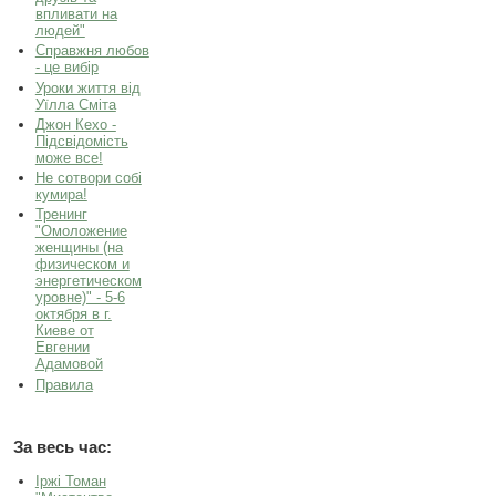
впливати на
людей"
Справжня любов
- це вибір
Уроки життя від
Уїлла Сміта
Джон Кехо -
Підсвідомість
може все!
Не сотвори собі
кумира!
Тренинг
"Омоложение
женщины (на
физическом и
энергетическом
уровне)" - 5-6
октября в г.
Киеве от
Евгении
Адамовой
Правила
За весь час:
Іржі Томан