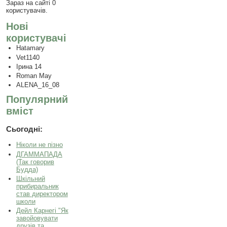
Зараз на сайті 0
користувачів.
Нові
користувачі
Hatamary
Vet1140
Ірина 14
Roman May
ALENA_16_08
Популярний
вміст
Сьогодні:
Ніколи не пізно
ДГАММАПАДА
(Так говорив
Будда)
Шкільний
прибиральник
став директором
школи
Дейл Карнегі "Як
завойовувати
друзів та