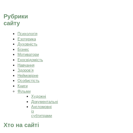
Рубрики
сайту
Психологія
Езотерика
Духовність
Бізнес
Мотиватори
Екосвідомість
Навчання
Здоров’я
Неймовірне
Особистість
Книги
Фільми
Художні
Документальні
Англомовні
із
субтитрами
Хто на сайті