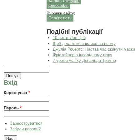
Халіль Джебран
філософія
Рубрики сайту:
Особистість
Подібні публікації
10 цитат Лао-Цзи
Щоб діла Божі явились на ньому
Джулія Робертс: Настав час скинути маски
Фрістайлер в інвалідному візку
7 уроків успіху Дональда Трампа
Пошукова форма
Пошук
Вхід
Користувач
*
Пароль
*
Зареєструватися
Забули пароль?