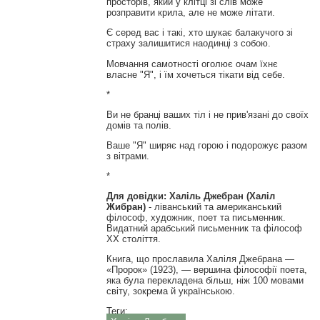
просторів, який у клітці зі слів може
розправити крила, але не може літати.
Є серед вас і такі, хто шукає балакучого зі
страху залишитися наодинці з собою.
Мовчання самотності оголює очам їхнє
власне "Я", і їм хочеться тікати від себе.
*
Ви не бранці ваших тіл і не прив'язані до своїх
домів та полів.
Ваше "Я" ширяє над горою і подорожує разом
з вітрами.
*
Для довідки: Халіль Джебран
(Халіл
Жибран)
- ліванський та американський
філософ, художник, поет та письменник.
Видатний арабський письменник та філософ
XX століття.
Книга, що прославила Халіля Джебрана —
«Пророк» (1923), — вершина філософії поета,
яка була перекладена більш, ніж 100 мовами
світу, зокрема й українською.
Теги: