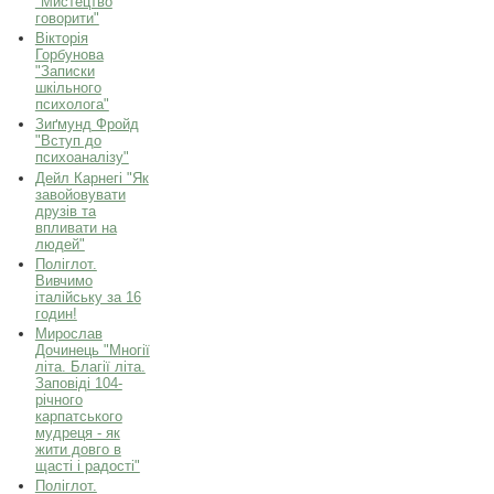
"Мистецтво
говорити"
Вікторія
Горбунова
"Записки
шкільного
психолога"
Зиґмунд Фройд
"Вступ до
психоаналізу"
Дейл Карнегі "Як
завойовувати
друзів та
впливати на
людей"
Поліглот.
Вивчимо
італійську за 16
годин!
Мирослав
Дочинець "Многії
літа. Благії літа.
Заповіді 104-
річного
карпатського
мудреця - як
жити довго в
щасті і радості"
Поліглот.