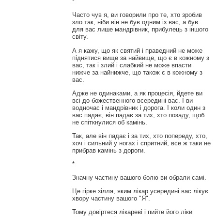
*
Часто чув я, ви говорили про те, хто зробив
зло так, ніби він не був одним із вас, а був
для вас лише мандрівник, прибулець з іншого
світу.
А я кажу, що як святий і праведний не може
піднятися вище за найвище, що є в кожному з
вас, так і злий і слабкий не може впасти
нижче за найнижче, що також є в кожному з
вас.
Адже не одинаками, а як процесія, йдете ви
всі до божественного всередині вас. І ви
водночас і мандрівник і дорога. І коли один з
вас падає, він падає за тих, хто позаду, щоб
не спіткнулися об камінь.
Так, але він падає і за тих, хто попереду, хто,
хоч і сильний у ногах і спритний, все ж таки не
прибрав камінь з дороги.
*
Значну частину вашого болю ви обрали самі.
Це гірке зілля, яким лікар усередині вас лікує
хвору частину вашого "Я".
Тому довіртеся лікареві і пийте його ліки