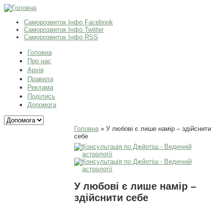
Саморозвиток Інфо Facebook
Саморозвиток Інфо Twitter
Саморозвиток Інфо RSS
Головна
Про нас
Архів
Правила
Реклама
Поділись
Допомога
Ви є тут
Головна
» У любові є лише намір – здійснити
себе
У любові є лише намір –
здійснити себе