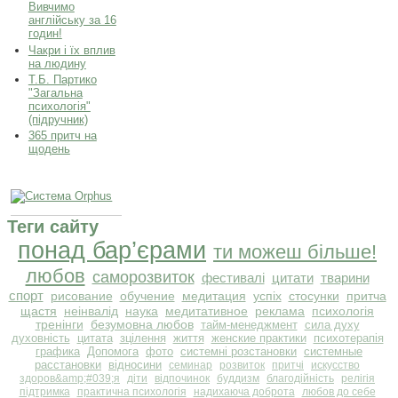
Вивчимо
англійську за 16
годин!
Чакри і їх вплив
на людину
Т.Б. Партико
"Загальна
психологія"
(підручник)
365 притч на
щодень
Теги сайту
понад бар’єрами
ти можеш більше!
любов
саморозвиток
фестивалі
цитати
тварини
спорт
рисование
обучение
медитация
успіх
стосунки
притча
щастя
неінвалід
наука
медитативное
реклама
психологія
тренінги
безумовна любов
тайм-менеджмент
сила духу
духовність
цитата
зцілення
життя
женские практики
психотерапія
графика
Допомога
фото
системні розстановки
системные
расстановки
відносини
семинар
розвиток
притчі
искусство
здоров&amp;#039;я
діти
відпочинок
буддизм
благодійність
релігія
підтримка
практична психологія
надихаюча доброта
любов до себе