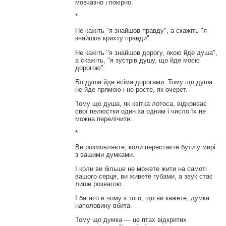
мовчазно і покірно.
*
Не кажіть "я знайшов правду", а скажіть "я
знайшов крихту правди".
Не кажіть "я знайшов дорогу, якою йде душа",
а скажіть, "я зустрів душу, що йде моєю
дорогою".
Бо душа йде всіма дорогами. Тому що душа
не йде прямою і не росте, як очерет.
Тому що душа, як квітка лотоса, відкриває
свої пелюстки один за одним і число їх не
можна перелічити.
*
Ви розмовляєте, коли перестаєте бути у мирі
з вашими думками.
І коли ви більше не можете жити на самоті
вашого серця, ви живете губами, а звук стає
лише розвагою.
І багато в чому з того, що ви кажете, думка
наполовину вбита.
Тому що думка — це птах відкритих