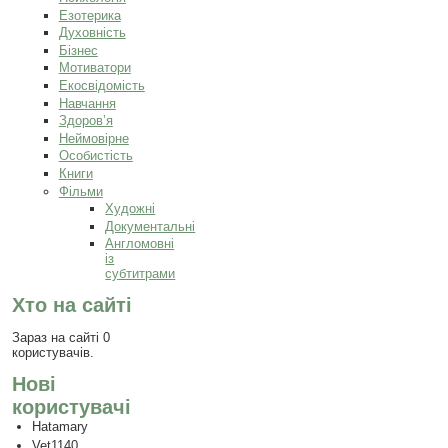
Езотерика
Духовність
Бізнес
Мотиватори
Екосвідомість
Навчання
Здоров’я
Неймовірне
Особистість
Книги
Фільми
Художні
Документальні
Англомовні
із
субтитрами
Хто на сайті
Зараз на сайті 0
користувачів.
Нові
користувачі
Hatamary
Vet1140