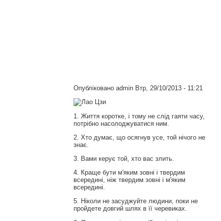
Опубліковано
admin
Втр, 29/10/2013 - 11:21
1. Життя коротке, і тому не слід гаяти часу,
потрібно насолоджуватися ним.
2. Хто думає, що осягнув усе, той нічого не
знає.
3. Вами керує той, хто вас злить.
4. Краще бути м'яким зовні і твердим
всередині, ніж твердим зовні і м'яким
всередині.
5. Ніколи не засуджуйте людини, поки не
пройдете довгий шлях в її черевиках.