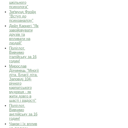
шкільного
психолога"
Зиґмунд Фройд
"Вступ до
психоаналізу"
Дейл Карнегі "Як
завойовувати
друзів та
впливати на
людей"
Поліглот.
Вивчимо
італійську за 16
годин!
Мирослав
Дочинець "Многії
літа. Благії літа.
Заповіді 104-
річного
карпатського
мудреця - як
жити довго в
щасті і радості"
Поліглот.
Вивчимо
англійську за 16
годин!
Чакри і їх вплив