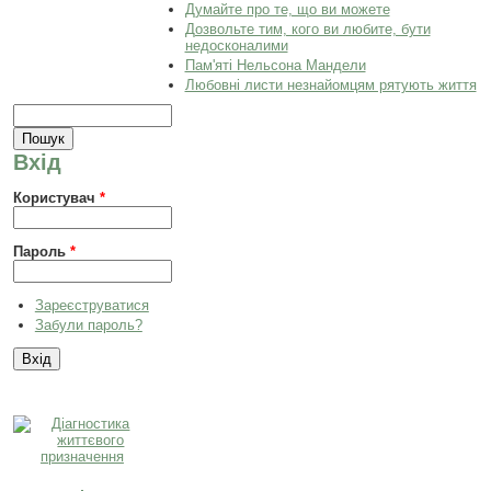
Думайте про те, що ви можете
Дозвольте тим, кого ви любите, бути
недосконалими
Пам'яті Нельсона Мандели
Любовні листи незнайомцям рятують життя
Пошукова форма
Пошук
Вхід
Користувач
*
Пароль
*
Зареєструватися
Забули пароль?