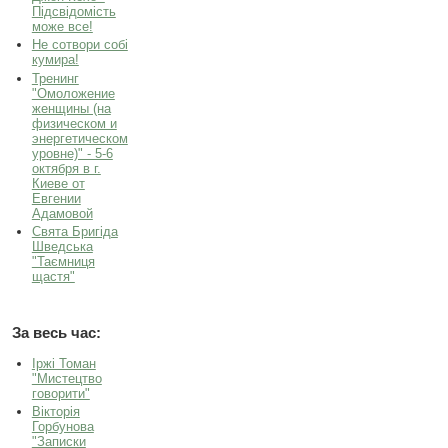
Підсвідомість
може все!
Не сотвори собі
кумира!
Тренинг
"Омоложение
женщины (на
физическом и
энергетическом
уровне)" - 5-6
октября в г.
Киеве от
Евгении
Адамовой
Свята Бригіда
Шведська
"Таємниця
щастя"
За весь час:
Іржі Томан
"Мистецтво
говорити"
Вікторія
Горбунова
"Записки