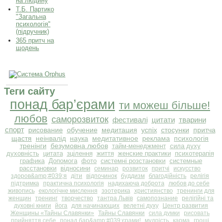
на людину
Т.Б. Партико
"Загальна
психологія"
(підручник)
365 притч на
щодень
Теги сайту
понад бар’єрами
ти можеш більше!
любов
саморозвиток
фестивалі
цитати
тварини
спорт
рисование
обучение
медитация
успіх
стосунки
притча
щастя
неінвалід
наука
медитативное
реклама
психологія
тренінги
безумовна любов
тайм-менеджмент
сила духу
духовність
цитата
зцілення
життя
женские практики
психотерапія
графика
Допомога
фото
системні розстановки
системные
расстановки
відносини
семинар
розвиток
притчі
искусство
здоров&amp;#039;я
діти
відпочинок
буддизм
благодійність
релігія
підтримка
практична психологія
надихаюча доброта
любов до себе
живопись
екологічне мислення
эзотерика
християнство
тренинги для
женщин
тренинг
творчество
тантра Львів
самопознание
релігійні та
духовні книги
йога
для начинающих
велетні духу
Центр развития
Женщины «Тайны Славянки»
Тайны Славянки
сила думки
рисовать
прийняття себе
понад бар&amp;#039;єрами!
мудрість
карма
гроші