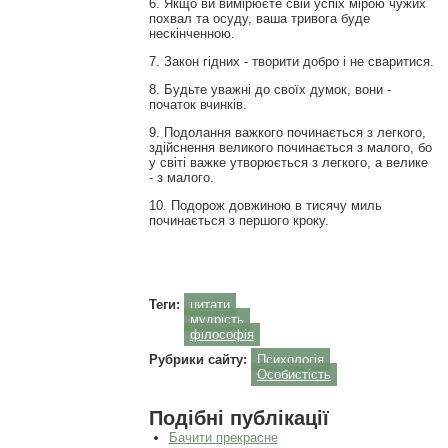
6. Якщо ви вимірюєте свій успіх мірою чужих
похвал та осуду, ваша тривога буде
нескінченною.
7. Закон гідних - творити добро і не сваритися.
8. Будьте уважні до своїх думок, вони -
початок вчинків.
9. Подолання важкого починається з легкого,
здійснення великого починається з малого, бо
у світі важке утворюється з легкого, а велике
- з малого.
10. Подорож довжиною в тисячу миль
починається з першого кроку.
Теги:
цитати
мудрість
філософія
Рубрики сайту:
Психологія
Особистість
Подібні публікації
Бачити прекрасне