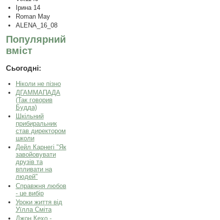
Ірина 14
Roman May
ALENA_16_08
Популярний
вміст
Сьогодні:
Ніколи не пізно
ДГАММАПАДА
(Так говорив
Будда)
Шкільний
прибиральник
став директором
школи
Дейл Карнегі "Як
завойовувати
друзів та
впливати на
людей"
Справжня любов
- це вибір
Уроки життя від
Уїлла Сміта
Джон Кехо -