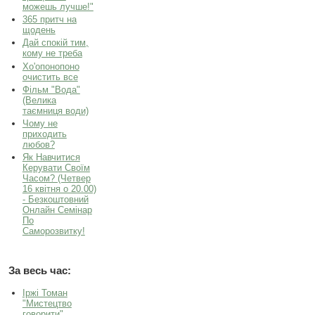
можешь лучше!"
365 притч на
щодень
Дай спокій тим,
кому не треба
Хо'опонопоно
очистить все
Фільм "Вода"
(Велика
таємниця води)
Чому не
приходить
любов?
Як Навчитися
Керувати Своїм
Часом? (Четвер
16 квітня о 20.00)
- Безкоштовний
Онлайн Семінар
По
Саморозвитку!
За весь час:
Іржі Томан
"Мистецтво
говорити"