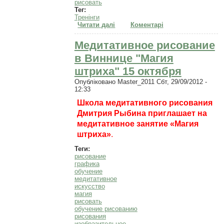
рисовать
Тег:
Тренінги
Читати далі
про "Мистическая графика
Коментарі
гелевых ручек". Медитативное
рисование для каждого! Киев 14
Медитативное рисование
ноября!
в Виннице "Магия
штриха" 15 октября
Опубліковано
Master_2011
Сбт, 29/09/2012 -
12:33
Школа медитативного рисования
Дмитрия Рыбина приглашает на
медитативное занятие «Магия
штриха»
.
Теги:
рисование
графика
обучение
медитативное
искусство
магия
рисовать
обучение рисованию
рисования
изобразительное