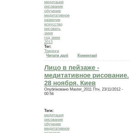
медитация
рисование
обучение
медитативное
развитие
искусство
рисовать
змея
год змеи
2013
Тег:
Тренінги
Читати далі
про "2013 Год Змеи".
Коментарі
Медитативное рисование
Лицо в пейзаже -
медитативное рисование.
28 ноября. Киев
Опубліковано
Master_2011
Птн, 23/11/2012 -
00:56
Теги:
медитация
рисование
обучение
медитативное
развитие