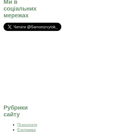
Ми в
соціальних
мережах
Рубрики
сайту
Психологія
Езотерика