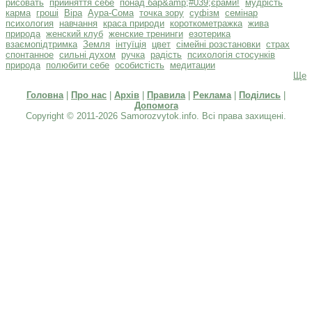
рисовать
прийняття себе
понад бар&amp;#039;єрами!
мудрість
карма
гроші
Віра
Аура-Сома
точка зору
суфізм
семінар
психология
навчання
краса природи
короткометражка
жива
природа
женский клуб
женские тренинги
езотерика
взаємопідтримка
Земля
інтуїція
цвет
сімейні розстановки
страх
спонтанное
сильні духом
ручка
радість
психологія стосунків
природа
полюбити себе
особистість
медитации
Ще
Головна
|
Про нас
|
Архів
|
Правила
|
Реклама
|
Поділись
|
Допомога
Copyright © 2011-2026 Samorozvytok.info. Всі права захищені.