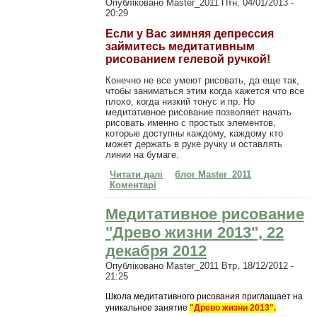
Опубліковано
Master_2011
Птн, 04/01/2013 -
20:29
Если у Вас зимняя депрессия
займитесь медитативным
рисованием гелевой ручкой!
Конечно не все умеют рисовать, да еще так,
чтобы заниматься этим когда кажется что все
плохо, когда низкий тонус и пр. Но
медитативное рисование позволяет начать
рисовать именно с простых элементов,
которые доступны каждому, каждому кто
может держать в руке ручку и оставлять
линии на бумаге.
Читати далі
про Если у Вас зимняя
блог Master_2011
Коментарі
депрессия, займитесь
медитативным рисованием!
Медитативное рисование
"Древо жизни 2013", 22
декабря 2012
Опубліковано
Master_2011
Втр, 18/12/2012 -
21:25
Школа медитативного рисования приглашает на
уникальное занятие
"Древо жизни 2013".