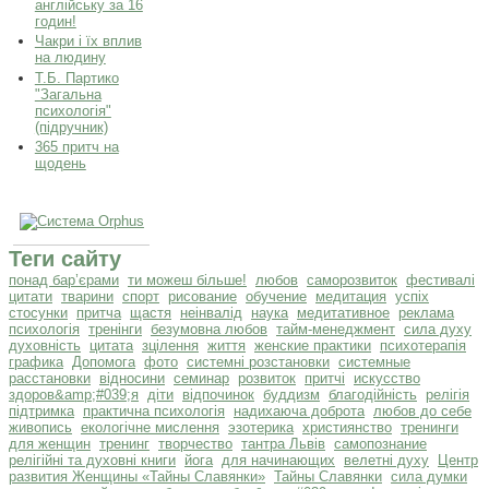
англійську за 16
годин!
Чакри і їх вплив
на людину
Т.Б. Партико
"Загальна
психологія"
(підручник)
365 притч на
щодень
Теги сайту
понад бар’єрами
ти можеш більше!
любов
саморозвиток
фестивалі
цитати
тварини
спорт
рисование
обучение
медитация
успіх
стосунки
притча
щастя
неінвалід
наука
медитативное
реклама
психологія
тренінги
безумовна любов
тайм-менеджмент
сила духу
духовність
цитата
зцілення
життя
женские практики
психотерапія
графика
Допомога
фото
системні розстановки
системные
расстановки
відносини
семинар
розвиток
притчі
искусство
здоров&amp;#039;я
діти
відпочинок
буддизм
благодійність
релігія
підтримка
практична психологія
надихаюча доброта
любов до себе
живопись
екологічне мислення
эзотерика
християнство
тренинги
для женщин
тренинг
творчество
тантра Львів
самопознание
релігійні та духовні книги
йога
для начинающих
велетні духу
Центр
развития Женщины «Тайны Славянки»
Тайны Славянки
сила думки