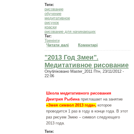
Теги:
рисование
обучение
медитативное
рисунок
краски
рисование для начинающих
Тег:
Тренінги
Читати далі
про Медитативное рисование
Коментарі
"Древо жизни 2013", 22 декабря
2012
"2013 Год Змеи".
Медитативное рисование
Опубліковано
Master_2011
Птн, 23/11/2012 -
22:06
Школа медитативного рисования
Дмитрия Рыбина
приглашает на занятие
«Змея символ 2013 года»,
которое
проводится 1 раз в году в конце года. В этот
раз рисуем Змею – символ следующего
2013 года.
Теги: