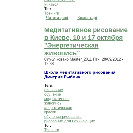
учиться
Тег:
Тренінги
Читати далі
про Медитативное рисование в
Коментарі
Виннице "Магия штриха" 15
октября
Медитативное рисование
в Киеве, 10 и 17 октября
"Энергетическая
живопись"
Опубліковано
Master_2011
Птн, 28/09/2012 -
12:38
Школа медитативного рисования
Дмитрия Р
ы
бина
Теги:
рисование
обучение
медитативное
живопись
энергетическая
краски
обучение рисованию
рисование для начинающих
Тег:
Тренінги