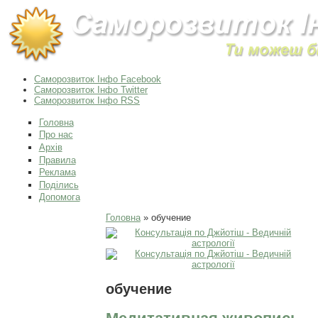
Саморозвиток Інфо Facebook
Саморозвиток Інфо Twitter
Саморозвиток Інфо RSS
Головна
Про нас
Архів
Правила
Реклама
Поділись
Допомога
Ви є тут
Головна
» обучение
обучение