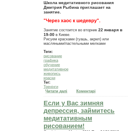
Школа медитативного рисования
Дмитрия Рыбина приглашает на
занятие.
"Через хаос к шедевру".
22 января в
Занятие состоится во вторник
19-00
в Киеве.
Рисуем красками (гуашь, акрил) или
масляными/пастельными мелками
Теги:
рисование
графика
обучение
медитативное
живопись
краски
Тег:
Тренінги
Читати далі
про "Через хаос к шедевру".
Коментарі
Рисование-медитация.
Если у Вас зимняя
депрессия, займитесь
медитативным
рисованием!