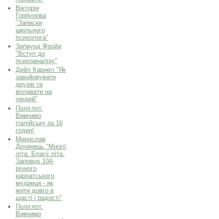
Вікторія
Горбунова
"Записки
шкільного
психолога"
Зиґмунд Фройд
"Вступ до
психоаналізу"
Дейл Карнегі "Як
завойовувати
друзів та
впливати на
людей"
Поліглот.
Вивчимо
італійську за 16
годин!
Мирослав
Дочинець "Многії
літа. Благії літа.
Заповіді 104-
річного
карпатського
мудреця - як
жити довго в
щасті і радості"
Поліглот.
Вивчимо