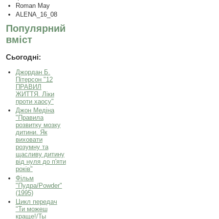
Roman May
ALENA_16_08
Популярний
вміст
Сьогодні:
Джордан Б.
Пітерсон "12
ПРАВИЛ
ЖИТТЯ. Ліки
проти хаосу"
Джон Медіна
"Правила
розвитку мозку
дитини. Як
виховати
розумну та
щасливу дитину
від нуля до п'яти
років"
Фільм
"Пудра/Powder"
(1995)
Цикл передач
"Ти можеш
краще!/Ты