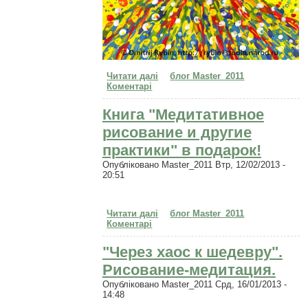
Читати далі
про Медитативная живопись и
блог Master_2011
Коментарі
графика. Можно ли научиться
рисовать по скайп?
Книга "Медитативное
рисование и другие
практики" в подарок!
Опубліковано
Master_2011
Втр, 12/02/2013 -
20:51
Читати далі
про Книга "Медитативное
блог Master_2011
Коментарі
рисование и другие практики" в
подарок!
"Через хаос к шедевру".
Рисование-медитация.
Опубліковано
Master_2011
Срд, 16/01/2013 -
14:48