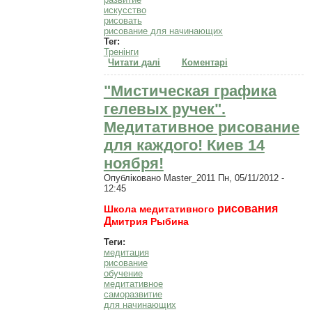
искусство
рисовать
рисование для начинающих
Тег:
Тренінги
Читати далі
про Лицо в пейзаже -
Коментарі
медитативное рисование. 28
ноября. Киев
"Мистическая графика
гелевых ручек".
Медитативное рисование
для каждого! Киев 14
ноября!
Опубліковано
Master_2011
Пн, 05/11/2012 -
12:45
рисования
Школа медитативного
Д
митрия Рыбина
Теги:
медитация
рисование
обучение
медитативное
саморазвитие
для начинающих