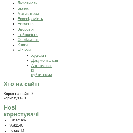
Духовність
Бізнес
Мотиватори
Екосвідомість
Навчання
Здоров’я
Неймовірне
Особистість
Книги
Фільми
Художні
Документальні
Англомовні
із
субтитрами
Хто на сайті
Зараз на сайті 0
користувачів.
Нові
користувачі
Hatamary
Vet1140
Ірина 14