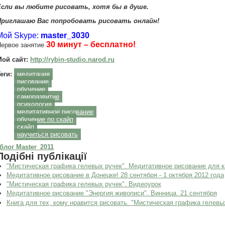
Если вы любите рисовать, хотя бы в душе.
Приглашаю Вас попробовать рисовать онлайн!
Мой Skype:
master_3030
30 минут – бесплатно!
ервое занятие
Мой сайт:
http://rybin-studio.narod.ru
еги:
медитация
рисование
обучение
саморазвитие
психология
медитативное рисование
обучение по скайп
скайп
научиться рисовать
блог Master_2011
Подібні публікації
"Мистическая графика гелевых ручек". Медитативное рисование для к
Медитативное рисование в Донецке! 28 сентября - 1 октября 2012 года
"Мистическая графика гелевых ручек". Видеоурок
Медитативное рисование "Энергия живописи". Винница. 21 сентября
Книга для тех, кому нравится рисовать. "Мистическая графика гелевы