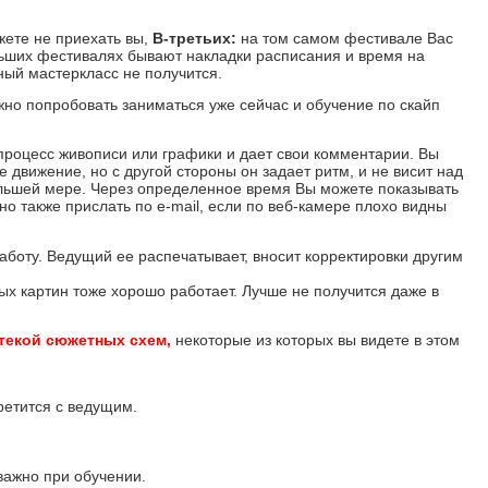
жете не приехать вы,
В-третьих:
на том самом фестивале Вас
ьших фестивалях бывают накладки расписания и время на
ный мастеркласс не получится.
но попробовать заниматься уже сейчас и обучение по скайп
роцесс живописи или графики и дает свои комментарии. Вы
 движение, но с другой стороны он задает ритм, и не висит над
ольшей мере. Через определенное время Вы можете показывать
но также прислать по e-mail, если по веб-камере плохо видны
оту. Ведущий ее распечатывает, вносит корректировки другим
ых картин тоже хорошо работает. Лучше не получится даже в
отекой сюжетных схем,
некоторые из которых вы видете в этом
третится с ведущим.
 важно при обучении.