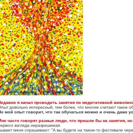
Недавно я начал проводить занятия по медитативной живописи
Опыт довольно интересный, тем более, что многие считают такое
Но мой опыт говорит, что так обучаться можно и очень даже у
Мне часто говорят разные люди, что пришли бы на занятия, но
первого взгляда неразрешимая.
Бывает меня спрашивают: "А вы будете на таком-то фестивале чере