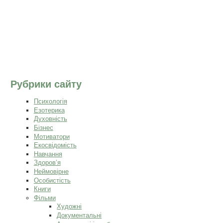
Рубрики сайту
Психологія
Езотерика
Духовність
Бізнес
Мотиватори
Екосвідомість
Навчання
Здоров’я
Неймовірне
Особистість
Книги
Фільми
Художні
Документальні