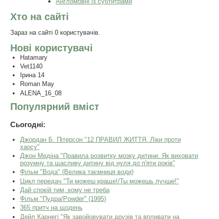
Англомовні із субтитрами
Хто на сайті
Зараз на сайті 0 користувачів.
Нові користувачі
Hatamary
Vet1140
Ірина 14
Roman May
ALENA_16_08
Популярний вміст
Сьогодні:
Джордан Б. Пітерсон "12 ПРАВИЛ ЖИТТЯ. Ліки проти
хаосу"
Джон Медіна "Правила розвитку мозку дитини. Як виховати
розумну та щасливу дитину від нуля до п'яти років"
Фільм "Вода" (Велика таємниця води)
Цикл передач "Ти можеш краще!/Ты можешь лучше!"
Дай спокій тим, кому не треба
Фільм "Пудра/Powder" (1995)
365 притч на щодень
Дейл Карнегі "Як завойовувати друзів та впливати на