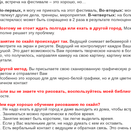
Да, встреча на фестивале – это хорошо, но…
Во-первых,
я могу не приехать на этот фестиваль,
Во-вторых:
мо
отвлекут другие дела, тренеры, мероприятия.
В-четвертых:
на бол
мастеркласс может быть сокращено в 2 раза в результате полноцен
Поэтому не стоит ждать полгода или ехать в другой город.
Мож
вполне решает эту проблему.
Занятие по скайп происходит так.
Ведущий снимает вебкамерой п
мотрите на экран и рисуете. Ведущий не контролирует каждое Ваше
душой. Это дает возможность Вам проявить творческое начало в б
о, что получилось, направляя камеру на свою картину, картину мож
детали.
Другой метод.
Вы присылаете свою сканированную графическую раб
цветом и отправляет Вам
Особенно это хорошо для для черно-белой графики, но и для цветн
личном контакт
Если вы не знаете что рисовать, воспользуйтесь моей библи
осте.
Чем еще хорошо обучение рисованию по скайп?
. Не надо ехать в другой город и даже выходить из дома, чтобы вс
2. Заниматься можно практически в любое время.
. Занятие может быть коротким, так легче выделить время.
. Если у Вас маленькие дети, не надо думать с кем их оставить.
. Есть вербальный контакт с ведущим и обратная связь. Это очень