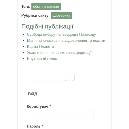
Теги:
обмін енергією
Рубрики сайту:
Езотерика
Подібні публікації
Свобода вибору напередодні Переходу
Магія починається із задоволення та подяки
Карма Планети
Усамітнення, як шлях трансформації
Внутрішній голос
Пошук
Пошукова форма
ВХІД
Користувач
*
Пароль
*