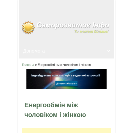
Головна
» Енергообмін між чоловіком і жінкою
Ви є тут
Енергообмін між
чоловіком і жінкою