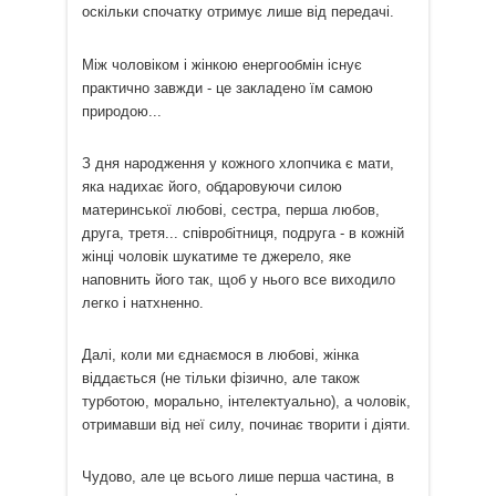
оскільки спочатку отримує лише від передачі.
Між чоловіком і жінкою енергообмін існує
практично завжди - це закладено їм самою
природою...
З дня народження у кожного хлопчика є мати,
яка надихає його, обдаровуючи силою
материнської любові, сестра, перша любов,
друга, третя... співробітниця, подруга - в кожній
жінці чоловік шукатиме те джерело, яке
наповнить його так, щоб у нього все виходило
легко і натхненно.
Далі, коли ми єднаємося в любові, жінка
віддається (не тільки фізично, але також
турботою, морально, інтелектуально), а чоловік,
отримавши від неї силу, починає творити і діяти.
Чудово, але це всього лише перша частина, в