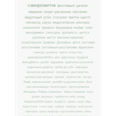
саморозвиток
фестивалі
цитати
тварини
спорт
рисование
обучение
медитация
успіх
стосунки
притча
щастя
неінвалід
наука
медитативное
реклама
психологія
тренінги
безумовна любов
тайм-
менеджмент
сила духу
духовність
цитата
зцілення
життя
женские практики
психотерапія
графика
Допомога
фото
системні
розстановки
системные расстановки
відносини
семинар
розвиток
притчі
искусство
здоров&amp;#039;я
діти
відпочинок
буддизм
благодійність
релігія
підтримка
практична психологія
надихаюча доброта
любов до себе
живопись
екологічне мислення
эзотерика
християнство
тренинги для женщин
тренинг
творчество
тантра
Львів
самопознание
релігійні та духовні книги
йога
для начинающих
велетні духу
Центр развития
Женщины «Тайны Славянки»
Тайны Славянки
сила
думки
рисовать
прийняття себе
понад
бар&amp;#039;єрами!
мудрість
карма
гроші
Віра
Аура-Сома
точка зору
суфізм
семінар
психология
навчання
краса природи
короткометражка
жива