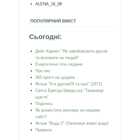
ALENA_16_08
ПОПУЛЯРНИЙ ВМІСТ
Сьогодні:
Дейл Карнегі "Як завойовувати друзів
та впливати на людей"
Енергетичні тіла людини
Про нас
365 притч на щодень
Фільм "Я и другие/Я та інші" (1971)
Свята Бригіда Шведська "Таємниця
щастя"
Поділись
Як розмістити рекламу на нашому
сайті?
Фільм "Вода 2" (Таємниця живої води)
Правила