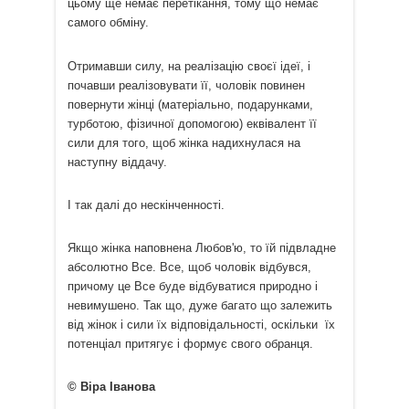
цьому ще немає перетікання, тому що немає
самого обміну.
Отримавши силу, на реалізацію своєї ідеї, і
почавши реалізовувати її, чоловік повинен
повернути жінці (матеріально, подарунками,
турботою, фізичної допомогою) еквівалент її
сили для того, щоб жінка надихнулася на
наступну віддачу.
І так далі до нескінченності.
Якщо жінка наповнена Любов'ю, то їй підвладне
абсолютно Все. Все, щоб чоловік відбувся,
причому це Все буде відбуватися природно і
невимушено. Так що, дуже багато що залежить
від жінок і сили їх відповідальності, оскільки їх
потенціал притягує і формує свого обранця.
© Віра Іванова