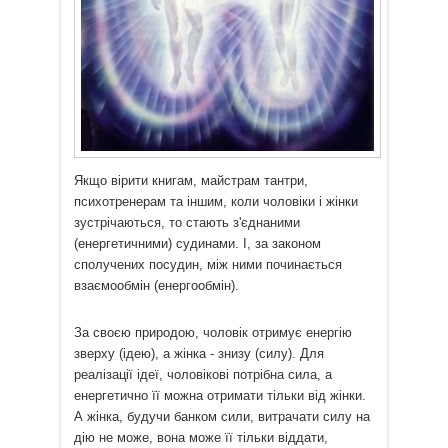
Якщо вірити книгам, майстрам тантри,
психотренерам та іншим, коли чоловіки і жінки
зустрічаються, то стають з'єднаними
(енергетичними) судинами. І, за законом
сполучених посудин, між ними починається
взаємообмін (енергообмін).
За своєю природою, чоловік отримує енергію
зверху (ідею), а жінка - знизу (силу). Для
реалізації ідеї, чоловікові потрібна сила, а
енергетично її можна отримати тільки від жінки.
А жінка, будучи банком сили, витрачати силу на
дію не може, вона може її тільки віддати,