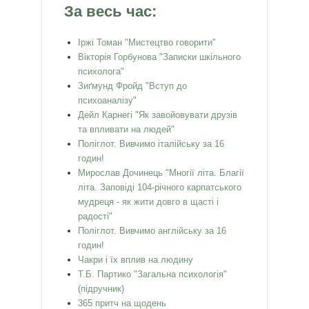
За весь час:
Іржі Томан "Мистецтво говорити"
Вікторія Горбунова "Записки шкільного
психолога"
Зиґмунд Фройд "Вступ до
психоаналізу"
Дейл Карнегі "Як завойовувати друзів
та впливати на людей"
Поліглот. Вивчимо італійську за 16
годин!
Мирослав Дочинець "Многії літа. Благії
літа. Заповіді 104-річного карпатського
мудреця - як жити довго в щасті і
радості"
Поліглот. Вивчимо англійську за 16
годин!
Чакри і їх вплив на людину
Т.Б. Партико "Загальна психологія"
(підручник)
365 притч на щодень