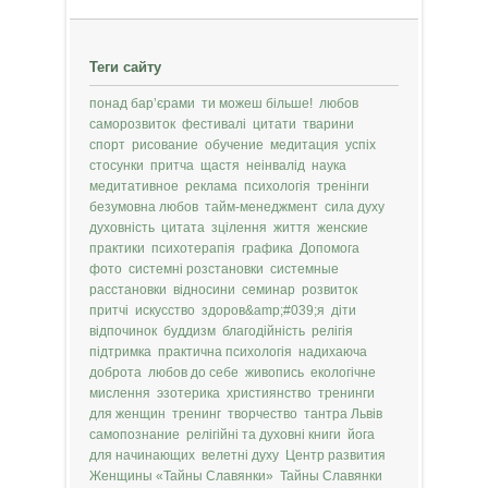
Теги сайту
понад бар’єрами
ти можеш більше!
любов
саморозвиток
фестивалі
цитати
тварини
спорт
рисование
обучение
медитация
успіх
стосунки
притча
щастя
неінвалід
наука
медитативное
реклама
психологія
тренінги
безумовна любов
тайм-менеджмент
сила духу
духовність
цитата
зцілення
життя
женские
практики
психотерапія
графика
Допомога
фото
системні розстановки
системные
расстановки
відносини
семинар
розвиток
притчі
искусство
здоров&amp;#039;я
діти
відпочинок
буддизм
благодійність
релігія
підтримка
практична психологія
надихаюча
доброта
любов до себе
живопись
екологічне
мислення
эзотерика
християнство
тренинги
для женщин
тренинг
творчество
тантра Львів
самопознание
релігійні та духовні книги
йога
для начинающих
велетні духу
Центр развития
Женщины «Тайны Славянки»
Тайны Славянки