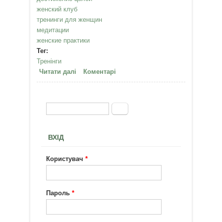
женский клуб
тренинги для женщин
медитации
женские практики
Тег:
Тренінги
Читати далі
про Я!! ТВОРЕЦ СВОЕЙ СУДЬБЫ
Коментарі
И СВОЕГО БУДУЩЕГО!! -5 июля в
19.00
Пошук
Пошукова форма
ВХІД
Користувач
*
Пароль
*