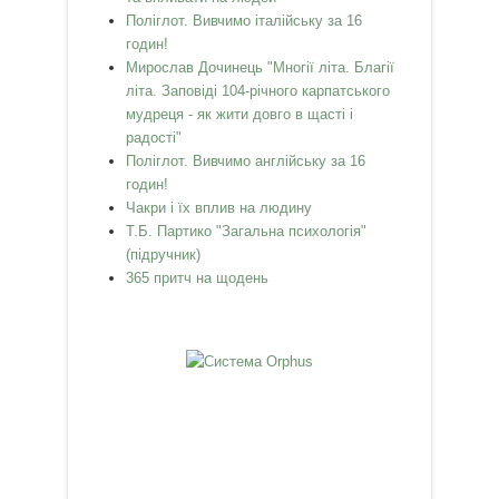
Поліглот. Вивчимо італійську за 16
годин!
Мирослав Дочинець "Многії літа. Благії
літа. Заповіді 104-річного карпатського
мудреця - як жити довго в щасті і
радості"
Поліглот. Вивчимо англійську за 16
годин!
Чакри і їх вплив на людину
Т.Б. Партико "Загальна психологія"
(підручник)
365 притч на щодень