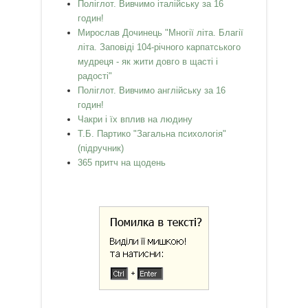
Поліглот. Вивчимо італійську за 16
годин!
Мирослав Дочинець "Многії літа. Благії
літа. Заповіді 104-річного карпатського
мудреця - як жити довго в щасті і
радості"
Поліглот. Вивчимо англійську за 16
годин!
Чакри і їх вплив на людину
Т.Б. Партико "Загальна психологія"
(підручник)
365 притч на щодень