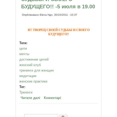
БУДУЩЕГО!! -5 июля в 19.00
Опубліковано
Elena
Ндл, 30/10/2011 - 10:37
Я!! ТВОРЕЦ СВОЕЙ СУДЬБЫ И СВОЕГО
БУДУЩЕГО!!
Теги:
цели
мечты
достижение целей
женский клуб
тренинги для женщин
медитации
женские практики
Тег:
Тренінги
Читати далі
про Я!! ТВОРЕЦ СВОЕЙ СУДЬБЫ
Коментарі
И СВОЕГО БУДУЩЕГО!! -5 июля в
19.00
Пошук