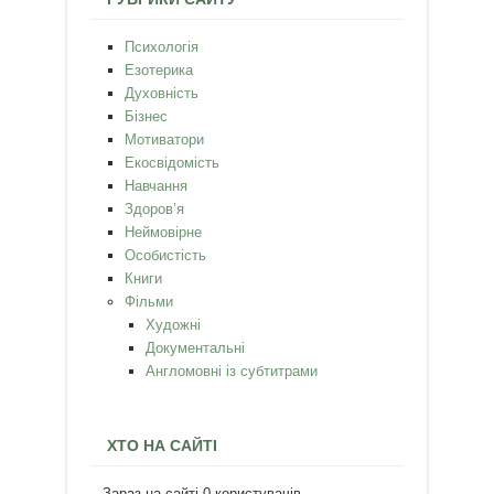
Психологія
Езотерика
Духовність
Бізнес
Мотиватори
Екосвідомість
Навчання
Здоров’я
Неймовірне
Особистість
Книги
Фільми
Художні
Документальні
Англомовні із субтитрами
ХТО НА САЙТІ
Зараз на сайті 0 користувачів.