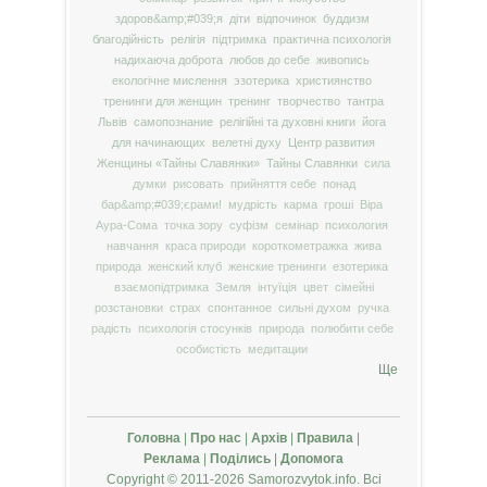
здоров&amp;#039;я
діти
відпочинок
буддизм
благодійність
релігія
підтримка
практична психологія
надихаюча доброта
любов до себе
живопись
екологічне мислення
эзотерика
християнство
тренинги для женщин
тренинг
творчество
тантра
Львів
самопознание
релігійні та духовні книги
йога
для начинающих
велетні духу
Центр развития
Женщины «Тайны Славянки»
Тайны Славянки
сила
думки
рисовать
прийняття себе
понад
бар&amp;#039;єрами!
мудрість
карма
гроші
Віра
Аура-Сома
точка зору
суфізм
семінар
психология
навчання
краса природи
короткометражка
жива
природа
женский клуб
женские тренинги
езотерика
взаємопідтримка
Земля
інтуїція
цвет
сімейні
розстановки
страх
спонтанное
сильні духом
ручка
радість
психологія стосунків
природа
полюбити себе
особистість
медитации
Ще
Головна
|
Про нас
|
Архів
|
Правила
|
Реклама
|
Поділись
|
Допомога
Copyright © 2011-2026 Samorozvytok.info. Всі