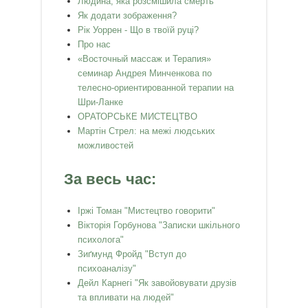
Людина, яка розсмішила смерть
Як додати зображення?
Рік Уоррен - Що в твоїй руці?
Про нас
«Восточный массаж и Терапия»
семинар Андрея Минченкова по
телесно-ориентированной терапии на
Шри-Ланке
ОРАТОРСЬКЕ МИСТЕЦТВО
Мартін Стрел: на межі людських
можливостей
За весь час:
Іржі Томан "Мистецтво говорити"
Вікторія Горбунова "Записки шкільного
психолога"
Зиґмунд Фройд "Вступ до
психоаналізу"
Дейл Карнегі "Як завойовувати друзів
та впливати на людей"