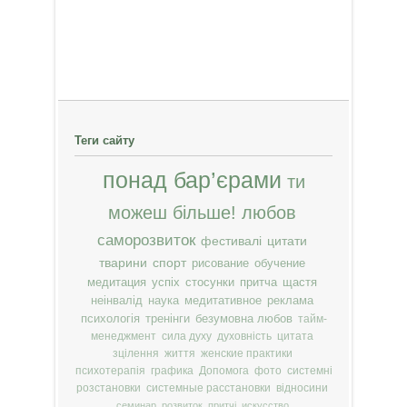
Теги сайту
понад бар’єрами
ти
можеш більше!
любов
саморозвиток
фестивалі
цитати
тварини
спорт
рисование
обучение
медитация
успіх
стосунки
притча
щастя
неінвалід
наука
медитативное
реклама
психологія
тренінги
безумовна любов
тайм-
менеджмент
сила духу
духовність
цитата
зцілення
життя
женские практики
психотерапія
графика
Допомога
фото
системні
розстановки
системные расстановки
відносини
семинар
розвиток
притчі
искусство