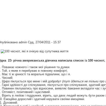
Опубліковано
admin
Срд, 27/04/2011 - 15:37
дна 23- річна американська дівчина написала список із 100 чеснот,
. Поважає кожного і також мої рішення та думки.
. Той, з яким я перебуваю в повному комфорті.
. Має ті ж цінності та моральні підвалини, що і я.
. Чесний.
. Щиро піклується про мене і мій добробут
(тут йдеться не тільки про 
. Гарні здібності до спілкування, піклується про спілкування, здатний ар
. Повинен піклуватись про відносини, виявляє бажання вкладати час і зу
. Оптиміст, позитивний і щасливий.
. Вірить в любов і подружжя, вірить, що двоє людей можуть бути разом 
0. Емоційно дорослий і здатний керувати своїми емоціями.
1. Духовний.