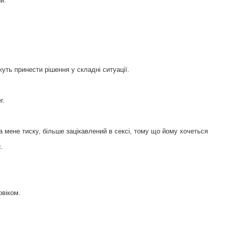
й.
жуть принести рішення у складні ситуації.
г.
на мене тиску, більше зацікавлений в сексі, тому що йому хочеться
.
овіком.