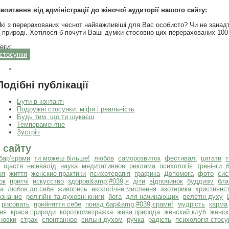
апитання від адміністрації до жіночої аудиторії нашого сайту:
кі з перерахованих чеснот найважливіші для Вас особисто? Чи не зана
 природі. Хотілося б почути Ваші думки стосовно цих перерахованих 100
еги:
стосунки
Подібні публікації
Бути в контакті
Подружні стосунки: міфи і реальність
Будь тим, що ти шукаєш
Темпераментне
Зустріч
 сайту
бар’єрами
ти можеш більше!
любов
саморозвиток
фестивалі
цитати
щастя
неінвалід
наука
медитативное
реклама
психологія
тренінги
ня
життя
женские практики
психотерапія
графика
Допомога
фото
сис
ок
притчі
искусство
здоров&amp;#039;я
діти
відпочинок
буддизм
бла
та
любов до себе
живопись
екологічне мислення
эзотерика
християнс
ознание
релігійні та духовні книги
йога
для начинающих
велетні духу
рисовать
прийняття себе
понад бар&amp;#039;єрами!
мудрість
карма
ня
краса природи
короткометражка
жива природа
женский клуб
женск
новки
страх
спонтанное
сильні духом
ручка
радість
психологія стосу