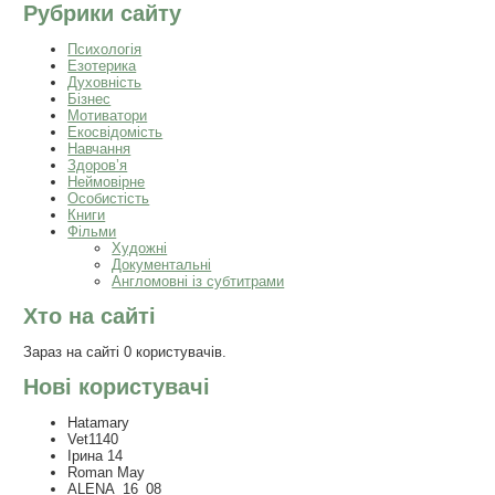
Рубрики сайту
Психологія
Езотерика
Духовність
Бізнес
Мотиватори
Екосвідомість
Навчання
Здоров’я
Неймовірне
Особистість
Книги
Фільми
Художні
Документальні
Англомовні із субтитрами
Хто на сайті
Зараз на сайті 0 користувачів.
Нові користувачі
Hatamary
Vet1140
Ірина 14
Roman May
ALENA_16_08