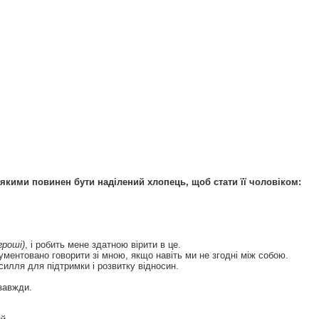
 якими повинен бути наділений хлопець, щоб стати її чоловіком:
гроші)
, і робить мене здатною вірити в це.
гументовано говорити зі мною, якщо навіть ми не згодні між собою.
силля для підтримки і розвитку відносин.
завжди.