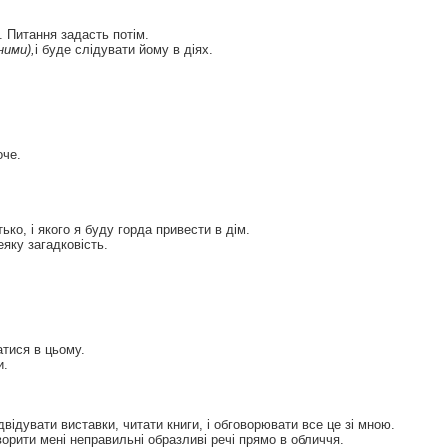
. Питання задасть потім.
ними),
і буде слідувати йому в діях.
оче.
ко, і якого я буду горда привести в дім.
еяку загадковість.
атися в цьому.
и.
відувати виставки, читати книги, і обговорювати все це зі мною.
ворити мені неправильні образливі речі прямо в обличчя.