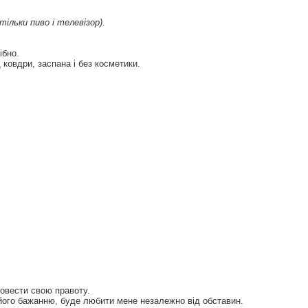
ільки пиво і телевізор)
.
ібно.
 ковдри, заспана і без косметики.
довести свою правоту.
 його бажанню, буде любити мене незалежно від обставин.