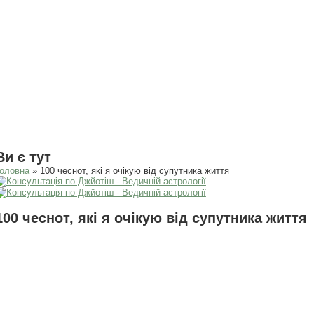
Ви є тут
оловна
» 100 чеснот, які я очікую від супутника життя
100 чеснот, які я очікую від супутника життя