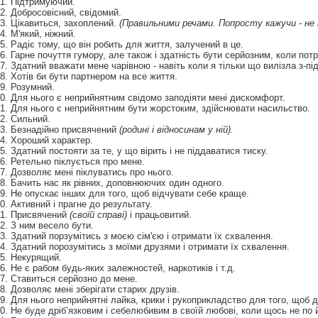
1. Підтримуючий.
2. Добросовісний, свідомий.
3. Цікавиться, захоплений.
(Правильними речами. Попросту кажучи - не т
4. М'який, ніжний.
5. Радіє тому, що він робить для життя, залучений в це.
6. Гарне почуття гумору, але також і здатність бути серйозним, коли потр
7. Здатний вважати мене чарівною - навіть коли я тільки що вилізла з-під
8. Хотів би бути партнером на все життя.
9. Розумний.
0. Для нього є неприйнятним свідомо заподіяти мені дискомфорт.
1. Для нього є неприйнятним бути жорстоким, здійснювати насильство.
2. Сильний.
3. Безнадійно присвячений
(родині і відносинам у ній).
4. Хороший характер.
5. Здатний постояти за те, у що вірить і не піддаватися тиску.
6. Ретельно піклується про мене.
7. Дозволяє мені піклуватись про нього.
8. Бачить нас як рівних, доповнюючих один одного.
9. Не опускає інших для того, щоб відчувати себе краще.
0. Активний і прагне до результату.
1. Присвячений
(своїй справі)
і працьовитий.
2. З ним весело бути.
3. Здатний порзумітись з моєю сім'єю і отримати їх схвалення.
4. Здатний порозумітись з моїми друзями і отримати їх схвалення.
5. Некурящий.
6. Не є рабом будь-яких залежностей, наркотиків і т.д.
7. Ставиться серйозно до мене.
8. Дозволяє мені зберігати старих друзів.
9. Для нього неприйнятні лайка, крики і рукоприкладство для того, щоб 
0. Не буде дріб’язковим і себелюбивим в своїй любові, коли щось не по