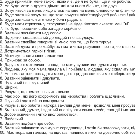
1. Буде приймати мене такою, якою я є, де я не була і що я не робила.
2. Не буде мати в друзях дівчат, які для нього більше, ніж друзі.
3. Вступиться за мене, якщо хтось нападе на мене, словесно чи фізично
4. Буде здатний розуміти, що таке почуття обов’язку
(перед родиною і рід
5. Буде залишатися зі мною у болі і радості.
6. Буде мати стрижень у стосунках і не буде боятися сказати мені "ні".
7. Не буде поводити себе занадто серйозно.
8. Здатний посміятися над собою.
9. Відкрито налаштований до людей і не засуджує.
0. Здатний спокійно говорити зі мною про те, що його турбує.
1. Здатний думати про майбутнє і мати чітке розуміння про те, чого він х
2. Дотримується гарної гігієни.
3. Мінімізує споживання алкоголю.
4. Прибирає за собою.
5. Дарує мені метеликів - я іноді не можу зупинитися думати про них.
6. Людина, яку моя мама любила б і прийняла, людина, яку схвалить бать
7. Не намагається розгадати мене до кінця, дозволяючи мені зберігати д
8. Здатний оцінювати і дякувати.
9. Чутливий і співчутливий.
0. Щирий.
1. Розуміє, що немає - значить немає.
2. Має хобі, які його охороняють від неробства і роблять щасливим.
3. Гнучкий і здатний на компроміси.
4. Розуміє, що робота і кар'єра важливі для мене і дозволяє мені просув
5. Змістовний, думає, і здатний аналізувати самого себе, свої дії і мотив
6. Добре освічений і чітко висловлюється.
7. Люблячий.
8. Здатний подбати про себе.
9. Здатний оцінювати культурне середовище, і хотів би подорожувати, від
00. Має моральні гальма, на підставі наявності яких не дозволяє собі го