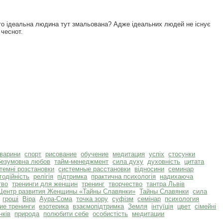
дто ідеальна людина тут змальована? Адже ідеальних людей не існує
 чеснот.
тварини
спорт
рисование
обучение
медитация
успіх
стосунки
безумовна любов
тайм-менеджмент
сила духу
духовність
цитата
темні розстановки
системные расстановки
відносини
семинар
годійність
релігія
підтримка
практична психологія
надихаюча
тво
тренинги для женщин
тренинг
творчество
тантра Львів
Центр развития Женщины «Тайны Славянки»
Тайны Славянки
сила
гроші
Віра
Аура-Сома
точка зору
суфізм
семінар
психология
ие тренинги
езотерика
взаємопідтримка
Земля
інтуїція
цвет
сімейні
нків
природа
полюбити себе
особистість
медитации