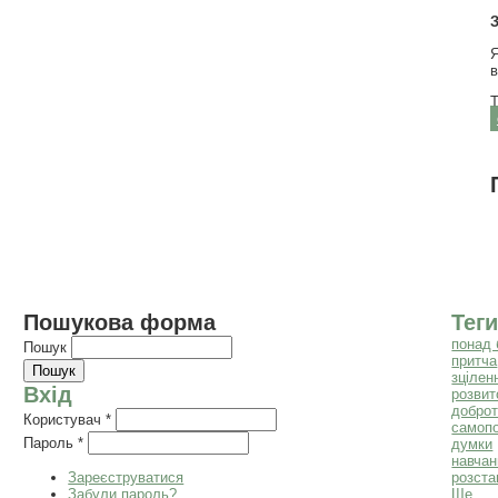
З
Я
в
Т
Пошукова форма
Теги
понад 
Пошук
притча
зцілен
Вхід
розвит
добро
Користувач
*
самоп
Пароль
*
думки
навчан
Зареєструватися
розста
Забули пароль?
Ще