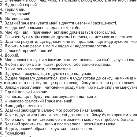
2. Впевнений в собі і надійний, з високою самооцінкою, але не егоїстични
3. Відданий і вірний.
4. Терплячий.
5. Співчуваючий.
6. Мотивований.
7. Здатний забезпечувати мені відчуття безпеки і захищеності.
8. Не здатний навмисне завдавати мені болю.
9. Має мрії, цілі і прагнення, активно добивається своїх цілей.
0. Повинен бути моїм кращим другом і плечем, на яке можна спертися.
1. Здатний розуміти, що відносини не всі ідеальні, і що іноді зусилля мо
2. Любить мене разом з моїми вадами і недосконалостями.
3. Цілісний, прямий і чистий.
4. Добрий.
5. Має хороші стосунки з іншими людьми, включаючи сім'ю, друзів і коле
6. Любить допомагати іншим, роботою, або волонтерством.
7. З ним легко говорити, спілкуватися.
8. Відчуває і розуміє, що я думаю і що відчуваю.
9. Віддає перевагу дочекатися, коли я буду готова до сексу, не чинячи 
ути зі мною, а не тому що це просто секс, і йому хочеться просто сексу.
0. Завжди захоплений і натхнений роздумами про наше спільне майбутнє
1. Гідний довіри і довіряє.
2. Не чекає, що я буду підлаштовуватися під нього.
3. Фінансово грамотний і забезпечений.
4. Вміє добре слухати.
5. Здатний знаходити баланс між роботою і навчанням.
6. Хоче одружитися і має якості, які дозволяють йому бути хорошим чол
7. Хоче сім'ю і дітей, сімейно орієнтований, і має якості доброго батька.
8. Здатний зробити так, щоб я посміхалася і розсмішити мене.
9. Веде здоровий образ і піклується про своє тіло.
0. Розуміючий.