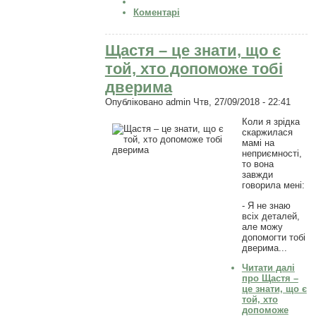
Коментарі
Щастя – це знати, що є
той, хто допоможе тобі
дверима
Опубліковано
admin
Чтв, 27/09/2018 - 22:41
Коли я зрідка
скаржилася
мамі на
неприємності,
то вона
завжди
говорила мені:
- Я не знаю
всіх деталей,
але можу
допомогти тобі
дверима...
Читати далі
про Щастя –
це знати, що є
той, хто
допоможе