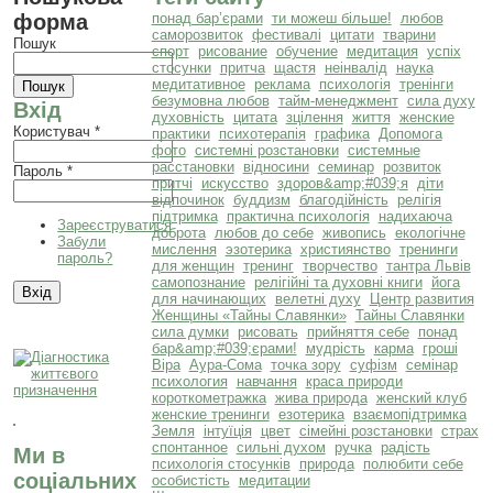
форма
понад бар’єрами
ти можеш більше!
любов
саморозвиток
фестивалі
цитати
тварини
Пошук
спорт
рисование
обучение
медитация
успіх
стосунки
притча
щастя
неінвалід
наука
медитативное
реклама
психологія
тренінги
безумовна любов
тайм-менеджмент
сила духу
Вхід
духовність
цитата
зцілення
життя
женские
Користувач
*
практики
психотерапія
графика
Допомога
фото
системні розстановки
системные
расстановки
відносини
семинар
розвиток
Пароль
*
притчі
искусство
здоров&amp;#039;я
діти
відпочинок
буддизм
благодійність
релігія
підтримка
практична психологія
надихаюча
Зареєструватися
доброта
любов до себе
живопись
екологічне
Забули
мислення
эзотерика
християнство
тренинги
пароль?
для женщин
тренинг
творчество
тантра Львів
самопознание
релігійні та духовні книги
йога
для начинающих
велетні духу
Центр развития
Женщины «Тайны Славянки»
Тайны Славянки
сила думки
рисовать
прийняття себе
понад
бар&amp;#039;єрами!
мудрість
карма
гроші
Віра
Аура-Сома
точка зору
суфізм
семінар
психология
навчання
краса природи
короткометражка
жива природа
женский клуб
женские тренинги
езотерика
взаємопідтримка
Земля
інтуїція
цвет
сімейні розстановки
страх
спонтанное
сильні духом
ручка
радість
Ми в
психологія стосунків
природа
полюбити себе
соціальних
особистість
медитации