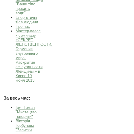
"Ваше тіло
просить
води"
Енергетичні
тіла людини
Про нас
Мастер-класс
к семинару
«СЕКРЕТ
ЖЕНСТВЕННОСТИ.
Гармония
внутреннего
мира.
Раскрытие
сексуальности
Женщины.» в
Киеве 10
июня 2013
За весь час:
Іржі Томан
"Мистецтво
говорити"
Вікторія
Горбунова
"Записки