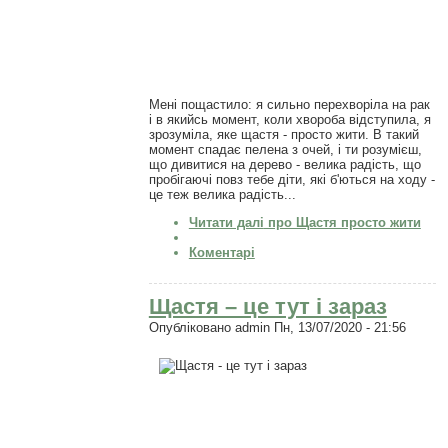
Мені пощастило: я сильно перехворіла на рак
і в якийсь момент, коли хвороба відступила, я
зрозуміла, яке щастя - просто жити. В такий
момент спадає пелена з очей, і ти розумієш,
що дивитися на дерево - велика радість, що
пробігаючі повз тебе діти, які б'ються на ходу -
це теж велика радість...
Читати далі
про Щастя просто жити
Коментарі
Щастя – це тут і зараз
Опубліковано
admin
Пн, 13/07/2020 - 21:56