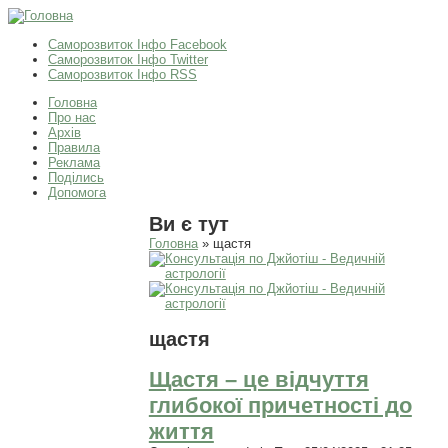
Саморозвиток Інфо Facebook
Саморозвиток Інфо Twitter
Саморозвиток Інфо RSS
Головна
Про нас
Архів
Правила
Реклама
Поділись
Допомога
Ви є тут
Головна
» щастя
щастя
Щастя – це відчуття
глибокої причетності до
життя