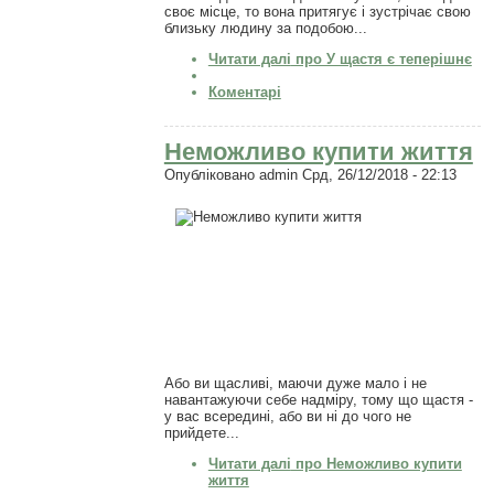
своє місце, то вона притягує і зустрічає свою
близьку людину за подобою...
Читати далі
про У щастя є теперішнє
Коментарі
Неможливо купити життя
Опубліковано
admin
Срд, 26/12/2018 - 22:13
Або ви щасливі, маючи дуже мало і не
навантажуючи себе надміру, тому що щастя -
у вас всередині, або ви ні до чого не
прийдете...
Читати далі
про Неможливо купити
життя