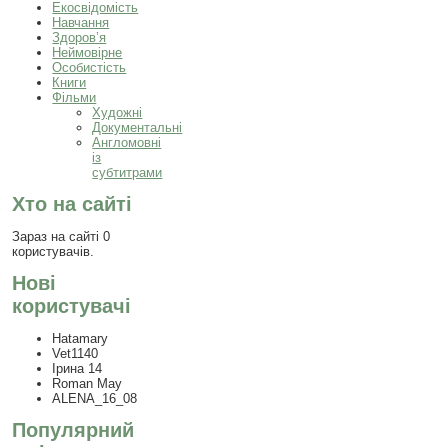
Екосвідомість
Навчання
Здоров’я
Неймовірне
Особистість
Книги
Фільми
Художні
Документальні
Англомовні
із
субтитрами
Хто на сайті
Зараз на сайті 0
користувачів.
Нові
користувачі
Hatamary
Vet1140
Ірина 14
Roman May
ALENA_16_08
Популярний