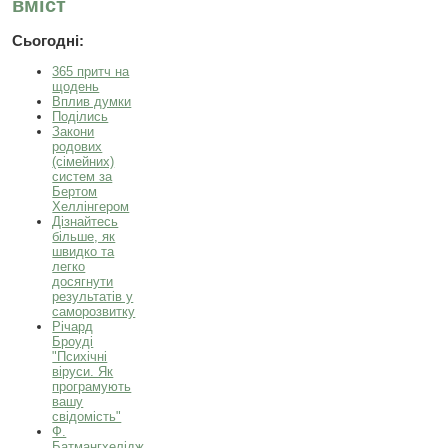
вміст
Сьогодні:
365 притч на
щодень
Вплив думки
Поділись
Закони
родових
(сімейних)
систем за
Бертом
Хеллінгером
Дізнайтесь
більше, як
швидко та
легко
досягнути
результатів у
саморозвитку
Річард
Броуді
"Психічні
віруси. Як
програмують
вашу
свідомість"
Ф.
Батмангхелідж