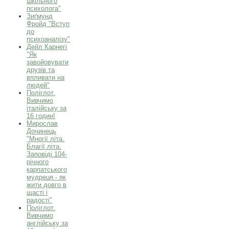
шкільного
психолога"
Зиґмунд
Фройд "Вступ
до
психоаналізу"
Дейл Карнегі
"Як
завойовувати
друзів та
впливати на
людей"
Поліглот.
Вивчимо
італійську за
16 годин!
Мирослав
Дочинець
"Многії літа.
Благії літа.
Заповіді 104-
річного
карпатського
мудреця - як
жити довго в
щасті і
радості"
Поліглот.
Вивчимо
англійську за