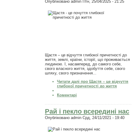
Опубліковано
admin
Птн, 25/04/2025 - 21:25
Щастя – це відчуття глибокої причетності до
життя, землі, країни, історії, що проживається
людиною. І, насамперед, до самого себе,
свого власного життя, здобуття себе, свого
шляху, свого призначення...
Читати далі
про Щастя – це відчуття
глибокої причетності до життя
Коментарі
Рай і пекло всередині нас
Опубліковано
admin
Срд, 24/11/2021 - 19:40