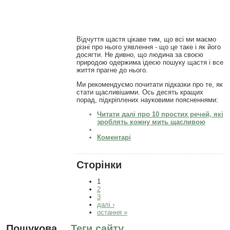
Відчуття щастя цікаве тим, що всі ми маємо
різні про нього уявлення - що це таке і як його
досягти. Не дивно, що людина за своєю
природою одержима ідеєю пошуку щастя і все
життя прагне до нього.
Ми рекомендуємо почитати підказки про те, як
стати щасливішими. Ось десять кращих
порад, підкріплених науковими поясненнями:
Читати далі
про 10 простих речей, які
зроблять кожну мить щасливою
Коментарі
Сторінки
1
2
3
далі ›
остання »
Пошукова
Теги сайту