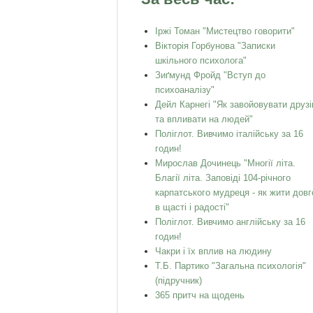
Іржі Томан "Мистецтво говорити"
Вікторія Горбунова "Записки
шкільного психолога"
Зиґмунд Фройд "Вступ до
психоаналізу"
Дейл Карнегі "Як завойовувати друзі
та впливати на людей"
Поліглот. Вивчимо італійську за 16
годин!
Мирослав Дочинець "Многії літа.
Благії літа. Заповіді 104-річного
карпатського мудреця - як жити довг
в щасті і радості"
Поліглот. Вивчимо англійську за 16
годин!
Чакри і їх вплив на людину
Т.Б. Партико "Загальна психологія"
(підручник)
365 притч на щодень