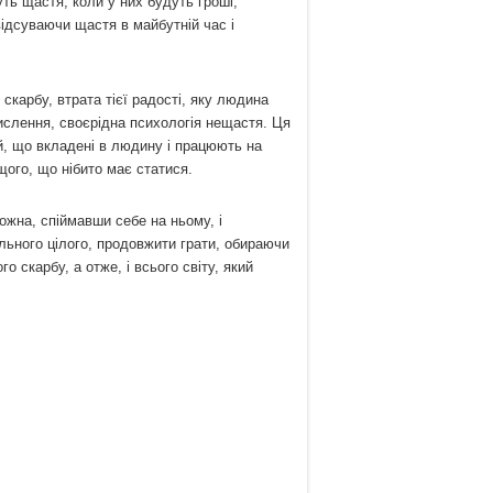
ь щастя, коли у них будуть гроші,
ідсуваючи щастя в майбутній час і
скарбу, втрата тієї радості, яку людина
ислення, своєрідна психологія нещастя. Ця
, що вкладені в людину і працюють на
щого, що нібито має статися.
жна, спіймавши себе на ньому, і
льного цілого, продовжити грати, обираючи
 скарбу, а отже, і всього світу, який