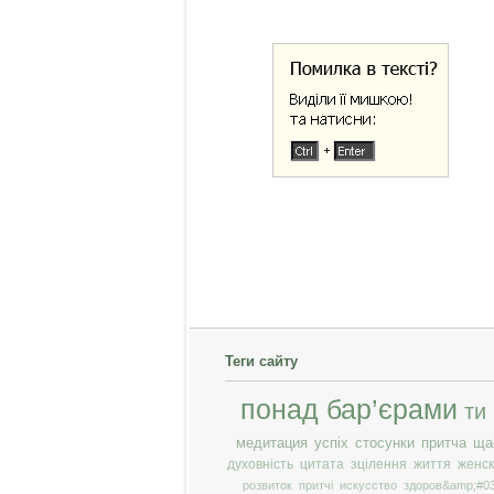
Теги сайту
понад бар’єрами
ти
медитация
успіх
стосунки
притча
ща
духовність
цитата
зцілення
життя
женск
розвиток
притчі
искусство
здоров&amp;#03