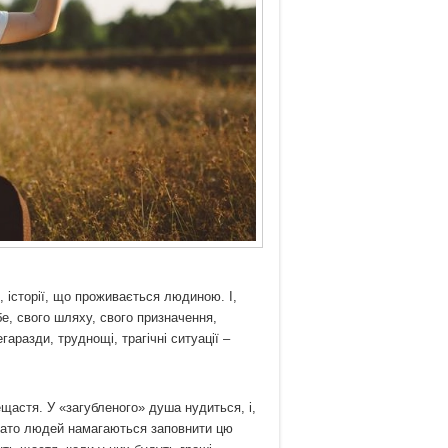
и, історії, що проживається людиною. І,
е, свого шляху, свого призначення,
аразди, труднощі, трагічні ситуації –
ещастя. У «загубленого» душа нудиться, і,
агато людей намагаються заповнити цю