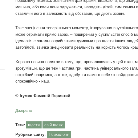
порожнечу якимись зовнішніми факторами, вважаючи, що знайдут
машина, або коли вони одружаться, народять дітей, тим самим в
ставлячи його в залежність від обставин, що діють ззовні.
Таке знецінення теперішнього моменту, ігнорування внутрішнього 
може отримати прямо зараз, – поширений у суспільстві спосіб м
ідеологія є загальноприйнятими думками про щастя інших людей
автопілоті, звичка знецінювати реальність на користь чогось кра
Хороша новина полягає в тому, що, провалюючись у цей стан, мо
зрозумівши, що це теж частина гри, частина універсального зага
потрібний напрямок, а отже, здобуття самого себе як найдорожчого
споконвічно - наш.
© Ігумен Євменій Перистий
Джерело
Теги:
щастя
свій шлях
Рубрики сайту:
Психологія