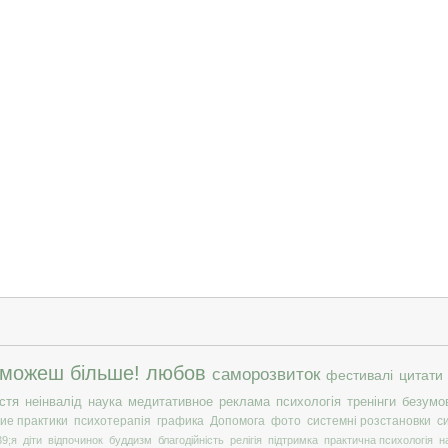
 можеш більше!
любов
саморозвиток
фестивалі
цитати
стя
неінвалід
наука
медитативное
реклама
психологія
тренінги
безумо
ие практики
психотерапія
графика
Допомога
фото
системні розстановки
с
9;я
діти
відпочинок
буддизм
благодійність
релігія
підтримка
практична психологія
н