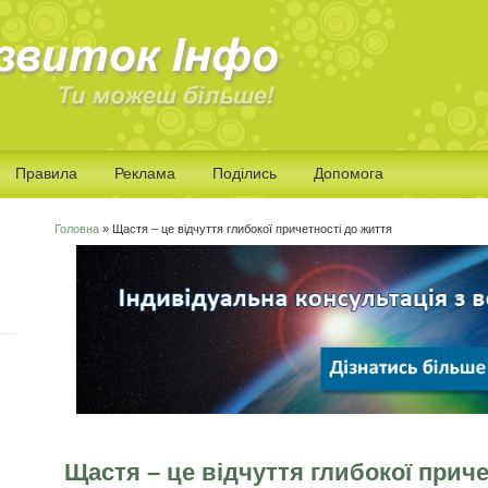
Правила
Реклама
Поділись
Допомога
Головна
» Щастя – це відчуття глибокої причетності до життя
Ви є тут
Щастя – це відчуття глибокої приче