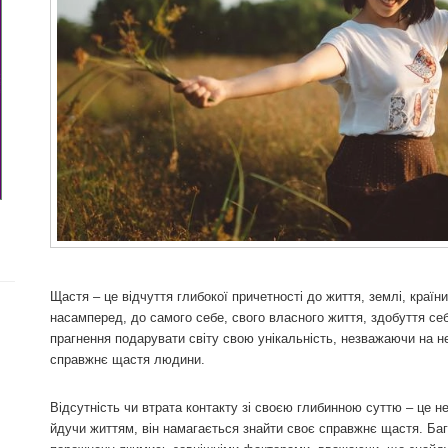
Щастя – це відчуття глибокої причетності до життя, землі, країн
насамперед, до самого себе, свого власного життя, здобуття себ
прагнення подарувати світу свою унікальність, незважаючи на нег
справжнє щастя людини.
Відсутність чи втрата контакту зі своєю глибинною суттю – це н
йдучи життям, він намагається знайти своє справжнє щастя. Б