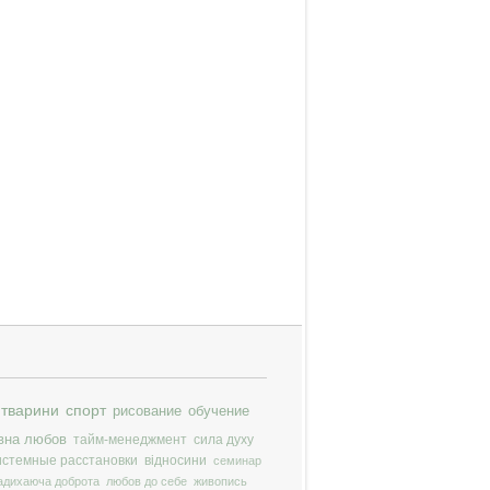
тварини
спорт
рисование
обучение
вна любов
тайм-менеджмент
сила духу
истемные расстановки
відносини
семинар
адихаюча доброта
любов до себе
живопись