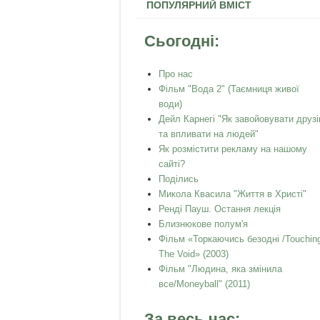
ПОПУЛЯРНИЙ ВМІСТ
Сьогодні:
Про нас
Фільм "Вода 2" (Таємниця живої
води)
Дейл Карнегі "Як завойовувати друзі
та впливати на людей"
Як розмістити рекламу на нашому
сайті?
Поділись
Микола Квасила "Життя в Христі"
Ренді Пауш. Остання лекція
Близнюкове полум'я
Фільм «Торкаючись безодні /Touchin
The Void» (2003)
Фільм "Людина, яка змінила
все/Moneyball" (2011)
За весь час: