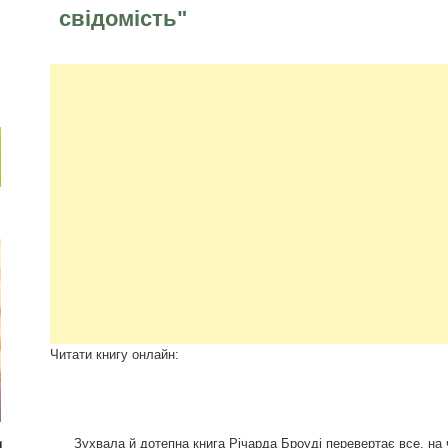
свідомість"
Читати книгу онл
Зухвала й дотепна книга Річарда Броуді перевертає все, на ч