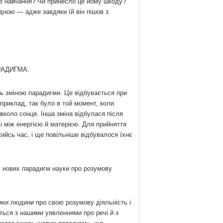
не навчання? Чи принесло це йому шкоду?
дною — адже завдяки їй він пішов з
А.
ть зміною парадигми. Це відбувається при
априклад, так було в той момент, коли
вколо сонця. Інша зміна відбулася після
 і між енергією й матерією. Для прийняття
кийсь час, і ще повільніше відбувалося їхнє
х нових парадигм науки про розумову
ки людини про свою розумову діяльність і
иться з нашими уявленнями про речі й з