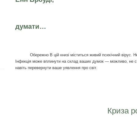
яка навчил
думати…
Обережно В цій книзі міститься живий психічний вірус. Не ч
Інфекція може вплинути на склад ваших думок — можливо, не си
навіть перевернути ваше уявлення про
Всту
Криза розу