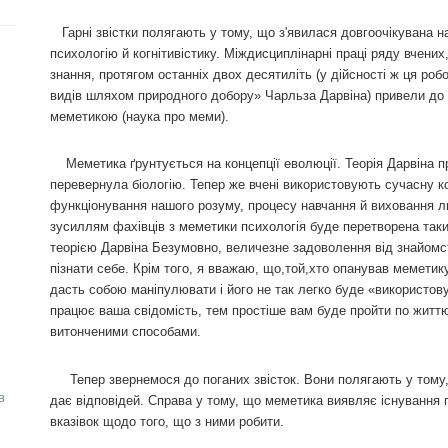
Гарні звістки полягають у тому, що з'явилася довгоочікувана на
психологію й когнітивістику. Міждисциплінарні праці ряду вчен
знання, протягом останніх двох десятиліть (у дійсності ж ця роб
видів шляхом природного добору» Чарльза Дарвіна) привели до 
меметикою (наука про меми).
Меметика ґрунтується на концепції еволюції. Теорія Дарвіна пр
перевернула біологію. Тепер же вчені використовують сучасну к
функціонування нашого розуму, процесу навчання й виховання л
зусиллям фахівців з меметики психологія буде перетворена таки
теорією Дарвіна Безумовно, величезне задоволення від знайомс
пізнати себе. Крім того, я вважаю, що,той,хто опанував мемети
дасть собою маніпулювати і його не так легко буде «використов
працює ваша свідомість, тем простіше вам буде пройти по житт
витонченими способами.
Тепер звернемося до поганих звісток. Вони полягають у тому, 
в
дає відповідей. Справа у тому, що меметика виявляє існування п
вказівок щодо того, що з ними робити.