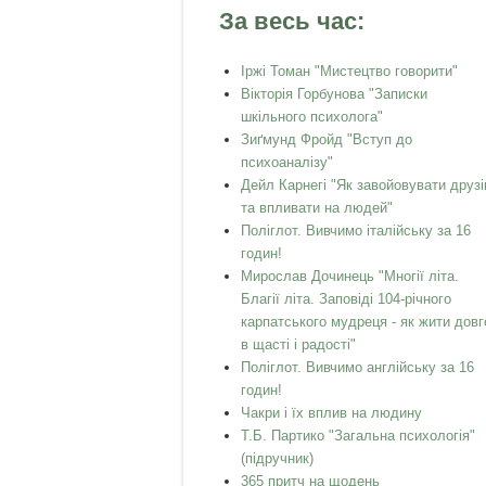
За весь час:
Іржі Томан "Мистецтво говорити"
Вікторія Горбунова "Записки
шкільного психолога"
Зиґмунд Фройд "Вступ до
психоаналізу"
Дейл Карнегі "Як завойовувати друзі
та впливати на людей"
Поліглот. Вивчимо італійську за 16
годин!
Мирослав Дочинець "Многії літа.
Благії літа. Заповіді 104-річного
карпатського мудреця - як жити довг
в щасті і радості"
Поліглот. Вивчимо англійську за 16
годин!
Чакри і їх вплив на людину
Т.Б. Партико "Загальна психологія"
(підручник)
365 притч на щодень