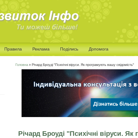
Правила
Реклама
Поділись
Допомога
Головна
» Річард Броуді "Психічні віруси. Як програмують вашу свідомість"
Ви є тут
Річард Броуді "Психічні віруси. Я