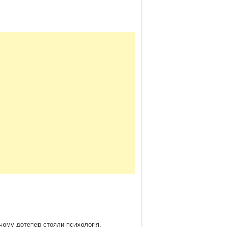
айн:
ому дотепер стояли психологія,