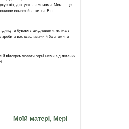
рджує він, диктуються мемами. Мем — це
починає самостійне життя. Він
дниці, а бувають шкідливими, як їжа з
ь зробити вас щасливими й багатими, а
 й відокремлювати гарні меми від поганих.
с!
і, Мері