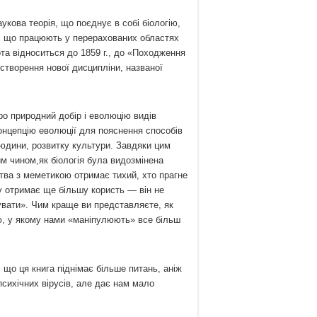
укова теорія, що поєднує в собі біологію,
их, що працюють у перерахованих областях
ота відноситься до 1859 г., до «Походження
створення нової дисципліни, названої
о природний добір і еволюцію видів
онцепцію еволюції для пояснення способів
юдини, розвитку культури. Завдяки цим
м чином,як біологія була видозмінена
тва з меметикою отримає тихий, хто прагне
ку отримає ще більшу користь — він не
увати». Чим краще ви представляєте, як
ю, у якому нами «маніпулюють» все більш
що ця книга піднімає більше питань, аніж
сихічних вірусів, але дає нам мало