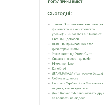
ПОПУЛЯРНИЙ ВМІСТ
Сьогодні:
Тренинг "Омоложение женщины (на
физическом и энергетическом
уровне)" - 5-6 октября в г. Киеве от
Евгении Адамовой
Шкільний прибиральник став
директором школи
Уроки життя від Уїлла Сміта
Справжня любов - це вибір
Ніколи не пізно
КиноКлуб
ДГАММАПАДА (Так говорив Будда)
Собача відданість
Портрети України: Юра Михальчук -
людина, яка не здається
Дейл Карнегі "Як завойовувати друзі
та впливати на людей"