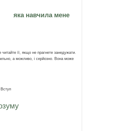
а мене
итайте її, якщо не прагнете занедужати.
льно, а можливо, і серйозно. Вона може
 світ.
п
му