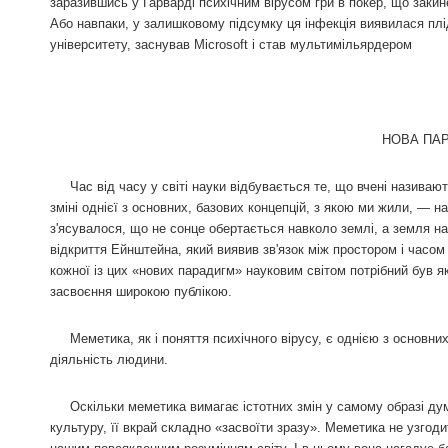
заразившись у Гарварді психічним вірусом гри в покер, що заки
Або навпаки, у залишковому підсумку ця інфекція виявилася плі
університету, заснував Microsoft і став мультимільярдером
НОВА ПАРАДИГМ
Час від часу у світі науки відбувається те, що вчені називаю
зміні однієї з основних, базових концепцій, з якою ми жили, — н
з'ясувалося, що не сонце обертається навколо землі, а земля на
відкриття Ейнштейна, який виявив зв'язок між простором і часом
кожної із цих «нових парадигм» науковим світом потрібний був я
засвоєння широкою публікою.
Меметика, як і поняття психічного вірусу, є однією з основни
діяльність людини.
Оскільки меметика вимагає істотних змін у самому образі дум
культуру, її вкрай складно «засвоїти зразу». Меметика не узгод