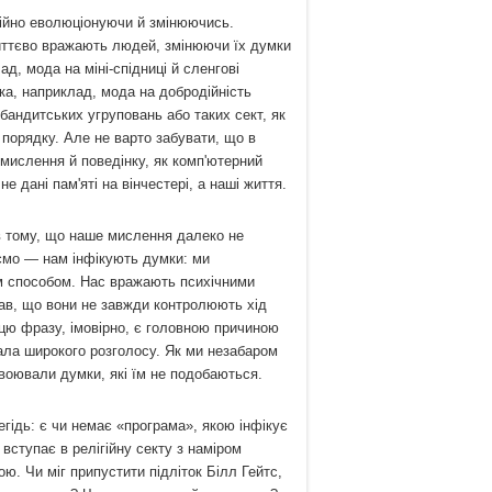
тійно еволюціонуючи й змінюючись.
 миттєво вражають людей, змінюючи їх думки
ад, мода на міні-спідниці й сленгові
ка, наприклад, мода на добродійність
 бандитських угруповань або таких сект, як
 порядку. Але не варто забувати, що в
мислення й поведінку, як комп'ютерний
 дані пам'яті на вінчестері, а наші життя.
 тому, що наше мислення далеко не
ємо — нам інфікують думки: ми
м способом. Нас вражають психічними
ав, що вони не завжди контролюють хід
 цю фразу, імовірно, є головною причиною
ала широкого розголосу. Як ми незабаром
воювали думки, які їм не подобаються.
ідь: є чи немає «програма», якою інфікує
вступає в релігійну секту з наміром
ою. Чи міг припустити підліток Білл Гейтс,