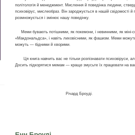
політологія й менеджмент. Мислення й поведінка людини, стве
психовірус, мислеобраз. Він зароджується в нашій свідомості й 
розмножується і змінює нашу поведінку.
Меми бувають потішними, як покемони, і невинними, як міні-спі
«Макдональдса», і навіть лиховісними, як фашизм. Меми можут
можуть — бідними й хворими.
Ця книга навчить вас не тільки розпізнавати психовіруси, але
Досить підкорятися мемам — краще змусьте їх працювати на ва
Річард Броуді.
Моїй матер
Енн Броуді,