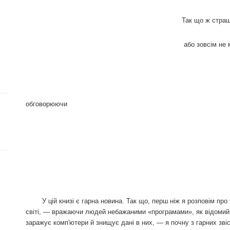
Так що ж страшніше — втр
або зовсім не мати й
Ден Кве
обговорюючи
девіз United Negro C
«Страшно втратит
У цій книзі є гарна новина. Так що, перш ніж я розповім про т
світі, — вражаючи людей небажаними «програмами», як відомий
заражує комп'ютери й знищує дані в них, — я почну з гарних звіс