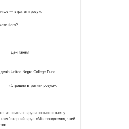
атити розум,
ого?
йл,
ollege Fund
и розум».
е, як психічні віруси поширюються у
 комп'ютерний вірус «Мікеланджело», який
ток.