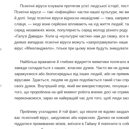
Психічні віруси існували протягом усієї людської історії, пос
Психічні віруси — такі «інфекційні» частки нашої культури, які
й долі. Іноді психічні віруси відносно нешкідливі — така, наприкл
слівця, — іноді вони серйозно впливають на хід життя людей: та
серед незаміжніх жінок, популярність серед молоді різного роду
«Галузі Давида». Коли ці «культурні частки» нам до смаку, все в
деяких випадках психічні віруси можуть «запрограмувати» наше 
вірус «Мікеланджело», тільки при цьому вони будуть знищувати не
в
Найбільш вражаюче й глибоке відкриття меметики полягало в
завжди складається з наших, власних думок. Часто ми не дума
заражуємося або безпосередньо від інших людей, або не прями
вірусами. Здається, людям не дуже подобається такий стан спр
о
своїх думок. Внутрішній опір, який ми використовуємо, почувши
того, що пророблена на цей момент робота вчених досі не отрим
переконаємося, зараз не найкращий час для того, щоб люди зас
Проблему ускладнює й той факт, що ніколи не відомо заздалег
вас психічний вірус, шкідливою або корисною. Далеко не кожний 
піддатися промиванню мізків, виїхати в Гайану й покінчити із соб