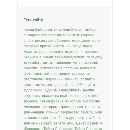
Теги сайту
понад бар’єрами
ти можеш більше!
любов
саморозвиток
фестивалі
цитати
тварини
спорт
рисование
обучение
медитация
успіх
стосунки
притча
щастя
неінвалід
наука
медитативное
реклама
психологія
тренінги
безумовна любов
тайм-менеджмент
сила духу
духовність
цитата
зцілення
життя
женские
практики
психотерапія
графика
Допомога
фото
системні розстановки
системные
расстановки
відносини
семинар
розвиток
притчі
искусство
здоров&amp;#039;я
діти
відпочинок
буддизм
благодійність
релігія
підтримка
практична психологія
надихаюча
доброта
любов до себе
живопись
екологічне
мислення
эзотерика
християнство
тренинги
для женщин
тренинг
творчество
тантра Львів
самопознание
релігійні та духовні книги
йога
для начинающих
велетні духу
Центр развития
Женщины «Тайны Славянки»
Тайны Славянки