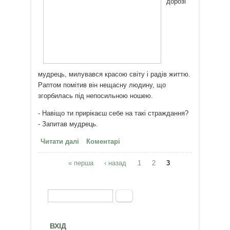
дорозі
мудрець, милувався красою світу і радів життю.
Раптом помітив він нещасну людину, що
згорбилась під непосильною ношею.
- Навіщо ти прирікаєш себе на такі страждання?
- Запитав мудрець.
Читати далі
про Навчись бути щасливим!
Коментарі
« перша
‹ назад
1
2
3
Сторінки
Пошук
Пошукова форма
ВХІД