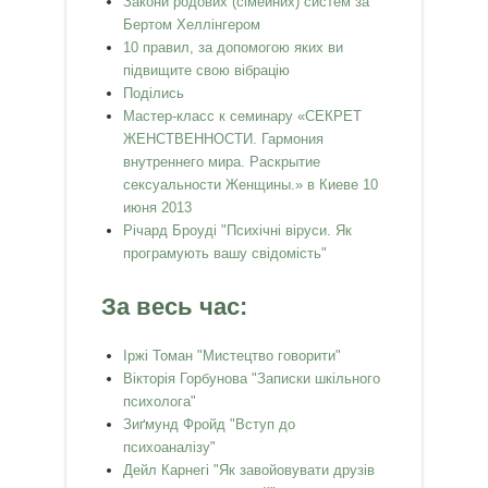
Закони родових (сімейних) систем за
Бертом Хеллінгером
10 правил, за допомогою яких ви
підвищите свою вібрацію
Поділись
Мастер-класс к семинару «СЕКРЕТ
ЖЕНСТВЕННОСТИ. Гармония
внутреннего мира. Раскрытие
сексуальности Женщины.» в Киеве 10
июня 2013
Річард Броуді "Психічні віруси. Як
програмують вашу свідомість"
За весь час:
Іржі Томан "Мистецтво говорити"
Вікторія Горбунова "Записки шкільного
психолога"
Зиґмунд Фройд "Вступ до
психоаналізу"
Дейл Карнегі "Як завойовувати друзів