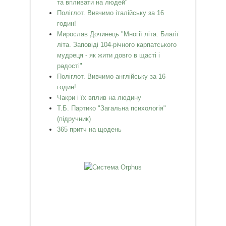
та впливати на людей"
Поліглот. Вивчимо італійську за 16
годин!
Мирослав Дочинець "Многії літа. Благії
літа. Заповіді 104-річного карпатського
мудреця - як жити довго в щасті і
радості"
Поліглот. Вивчимо англійську за 16
годин!
Чакри і їх вплив на людину
Т.Б. Партико "Загальна психологія"
(підручник)
365 притч на щодень