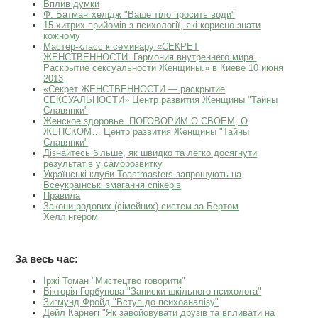
Вплив думки
Ф. Батмангхелідж "Ваше тіло просить води"
15 хитрих прийомів з психології, які корисно знати
кожному
Мастер-класс к семинару «СЕКРЕТ
ЖЕНСТВЕННОСТИ. Гармония внутреннего мира.
Раскрытие сексуальности Женщины.» в Киеве 10 июня
2013
«Секрет ЖЕНСТВЕННОСТИ — раскрытие
СЕКСУАЛЬНОСТИ» Центр развития Женщины "Тайны
Славянки"
Женское здоровье. ПОГОВОРИМ О СВОЕМ, О
ЖЕНСКОМ… Центр развития Женщины "Тайны
Славянки"
Дізнайтесь більше, як швидко та легко досягнути
результатів у саморозвитку
Українські клуби Toastmasters запрошують на
Всеукраїнські змагання спікерів
Правила
Закони родових (сімейних) систем за Бертом
Хеллінгером
За весь час:
Іржі Томан "Мистецтво говорити"
Вікторія Горбунова "Записки шкільного психолога"
Зиґмунд Фройд "Вступ до психоаналізу"
Дейл Карнегі "Як завойовувати друзів та впливати на