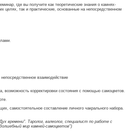
нар, где вы получите как теоретические знания о камнях-
их целях, так и практические, основанные на непосредственном
алами.
и, непосредственное взаимодействие
ка, возможность корректировки состояния с помощью самоцветов.
рте.
щих, самостоятельное составление личного чакрального набора.
х времени". Таролог, валеолог, специалист по работе с
"Волшебный мир камней-самоцветов")