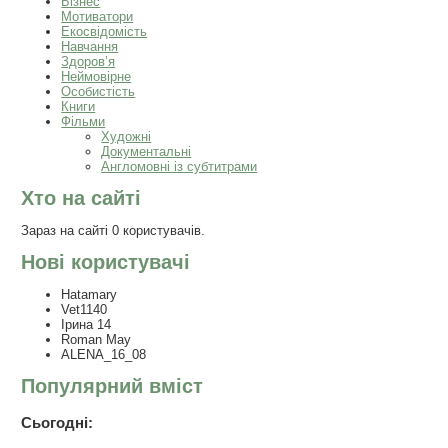
Бізнес
Мотиватори
Екосвідомість
Навчання
Здоров’я
Неймовірне
Особистість
Книги
Фільми
Художні
Документальні
Англомовні із субтитрами
Хто на сайті
Зараз на сайті 0 користувачів.
Нові користувачі
Hatamary
Vet1140
Ірина 14
Roman May
ALENA_16_08
Популярний вміст
Сьогодні: