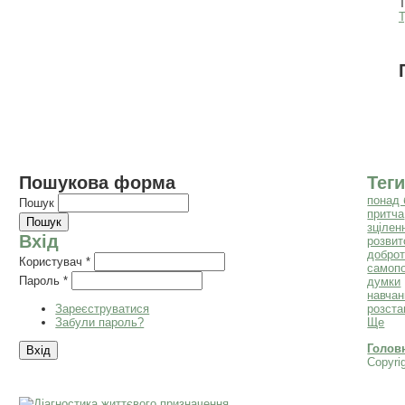
Т
Т
Пошукова форма
Теги
понад 
Пошук
притча
зцілен
Вхід
розвит
добро
Користувач
*
самоп
Пароль
*
думки
навчан
Зареєструватися
розста
Забули пароль?
Ще
Голов
Copyri