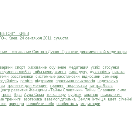
ЕТОВ" - КИЕВ
 Киев, 24 сентября 2011, суббота
ение – «стяжание Святого Духа». Практики динамической медитации
тварини
спорт
рисование
обучение
медитация
успіх
стосунки
безумовна любов
тайм-менеджмент
сила духу
духовність
цитата
темні розстановки
системные расстановки
відносини
семинар
годійність
релігія
підтримка
практична психологія
надихаюча
тво
тренинги для женщин
тренинг
творчество
тантра Львів
Центр развития Женщины «Тайны Славянки»
Тайны Славянки
сила
гроші
Віра
Аура-Сома
точка зору
суфізм
семінар
психология
ие тренинги
езотерика
взаємопідтримка
Земля
інтуїція
цвет
сімейні
нків
природа
полюбити себе
особистість
медитации