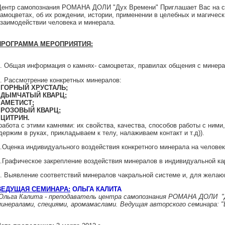
ентр самопознания РОМАНА ДОЛИ "Дух Времени" Приглашает Вас на семи
амоцветах, об их рождении, истории, применении в целебных и магическ
заимодействии человека и минерала.
ПРОГРАММА МЕРОПРИЯТИЯ:
. Общая информация о камнях- самоцветах, правилах общения с минер
. Рассмотрение конкретных минералов:
- ГОРНЫЙ ХРУСТАЛЬ;
- ДЫМЧАТЫЙ КВАРЦ;
- АМЕТИСТ;
- РОЗОВЫЙ КВАРЦ;
- ЦИТРИН.
работа с этими камнями: их свойства, качества, способов работы с ним
держим в руках, прикладываем к телу, налаживаем контакт и т.д)).
.Оценка индивидуального воздействия конкретного минерала на челове
.Графическое закрепление воздействия минералов в индивидуальной ка
. Выявление соответствий минералов чакральной системе и, для желаю
ВЕДУЩАЯ СЕМИНАРА:
ОЛЬГА КАЛИТА
Ольга Калита - преподаватель центра самопознания РОМАНА ДОЛИ "Ду
инералами, специями, аромамаслами. Ведущая авторского семинара: 