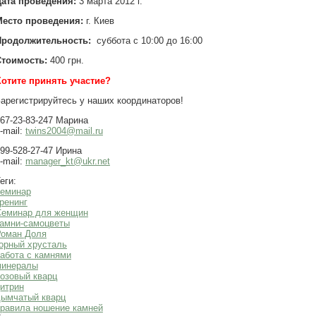
Дата проведения:
3 марта 2012 г.
Место проведения:
г. Киев
Продолжительность:
суббота с 10:00 до 16:00
Стоимость:
400 грн.
Хотите принять участие?
арегистрируйтесь у наших координаторов!
67-23-83-247 Марина
-mail:
twins2004@mail.ru
99-528-27-47 Ирина
-mail:
manager_kt@ukr.net
еги:
семинар
ренинг
Семинар для женщин
амни-самоцветы
Роман Доля
орный хрусталь
абота с камнями
минералы
озовый кварц
итрин
дымчатый кварц
равила ношение камней