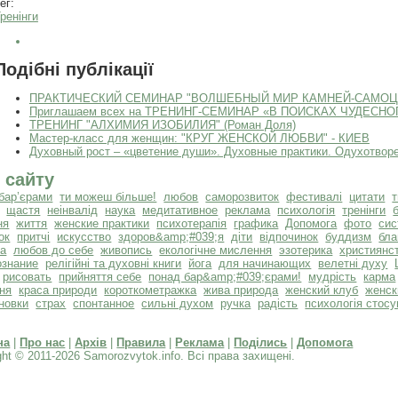
ег:
ренінги
Подібні публікації
ПРАКТИЧЕСКИЙ СЕМИНАР "ВОЛШЕБНЫЙ МИР КАМНЕЙ-САМОЦВ
Приглашаем всех на ТРЕНИНГ-СЕМИНАР «В ПОИСКАХ ЧУДЕСНОГО».
ТРЕНИНГ "АЛХИМИЯ ИЗОБИЛИЯ" (Роман Доля)
Мастер-класс для женщин: "КРУГ ЖЕНСКОЙ ЛЮБВИ" - КИЕВ
Духовный рост – «цветение души». Духовные практики. Одухотвор
 сайту
бар’єрами
ти можеш більше!
любов
саморозвиток
фестивалі
цитати
щастя
неінвалід
наука
медитативное
реклама
психологія
тренінги
ня
життя
женские практики
психотерапія
графика
Допомога
фото
сис
ок
притчі
искусство
здоров&amp;#039;я
діти
відпочинок
буддизм
бла
та
любов до себе
живопись
екологічне мислення
эзотерика
християнс
ознание
релігійні та духовні книги
йога
для начинающих
велетні духу
рисовать
прийняття себе
понад бар&amp;#039;єрами!
мудрість
карма
ня
краса природи
короткометражка
жива природа
женский клуб
женск
новки
страх
спонтанное
сильні духом
ручка
радість
психологія стосу
на
|
Про нас
|
Архів
|
Правила
|
Реклама
|
Поділись
|
Допомога
ght © 2011-2026 Samorozvytok.info. Всі права захищені.