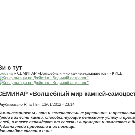
Ви є тут
оловна
» СЕМИНАР «Волшебный мир камней-самоцветов» - КИЕВ
СЕМИНАР «Волшебный мир камней-самоцвет
Опубліковано
Rina
Птн, 13/01/2012 - 23:14
Камни-самоцветы - это и замечательные украшения, и прекрасны
Среди них есть камни, способствующие денежному успеху и про
целей, а также ограждают от сглаза и лицемерия и помогают в д
Издавна люди прибегали к их помощи.
Попытайте счастья и вы.