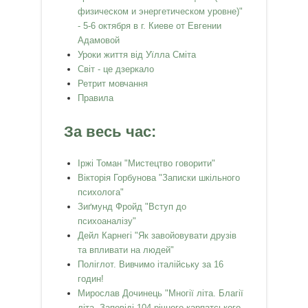
физическом и энергетическом уровне)"
- 5-6 октября в г. Киеве от Евгении
Адамовой
Уроки життя від Уїлла Сміта
Світ - це дзеркало
Ретрит мовчання
Правила
За весь час:
Іржі Томан "Мистецтво говорити"
Вікторія Горбунова "Записки шкільного
психолога"
Зиґмунд Фройд "Вступ до
психоаналізу"
Дейл Карнегі "Як завойовувати друзів
та впливати на людей"
Поліглот. Вивчимо італійську за 16
годин!
Мирослав Дочинець "Многії літа. Благії
літа. Заповіді 104-річного карпатського