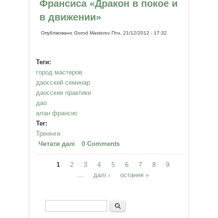
Франсиса «Дракон в покое и
в движении»
Опубліковано
Gorod Masterov
Птн, 21/12/2012 - 17:32
Теги:
город мастеров
даосский семинар
даосские практики
дао
алан франсис
Тег:
Тренінги
Читати далі
про Даосский семинар Алана
0 Comments
Франсиса «Дракон в покое и в
1
2
движении»
3
4
5
6
7
8
9
Сторінки
…
далі ›
остання »
Пошук
Пошукова форма