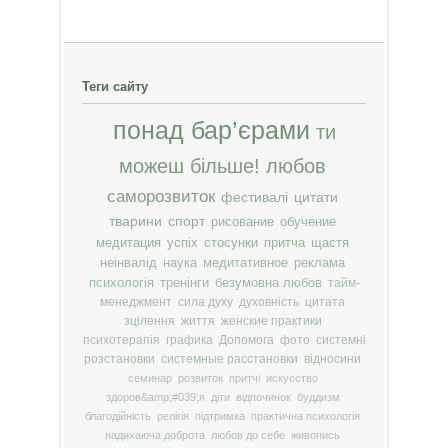
Теги сайту
понад бар’єрами
ти
можеш більше!
любов
саморозвиток
фестивалі
цитати
тварини
спорт
рисование
обучение
медитация
успіх
стосунки
притча
щастя
неінвалід
наука
медитативное
реклама
психологія
тренінги
безумовна любов
тайм-
менеджмент
сила духу
духовність
цитата
зцілення
життя
женские практики
психотерапія
графика
Допомога
фото
системні
розстановки
системные расстановки
відносини
семинар
розвиток
притчі
искусство
здоров&amp;#039;я
діти
відпочинок
буддизм
благодійність
релігія
підтримка
практична психологія
надихаюча доброта
любов до себе
живопись