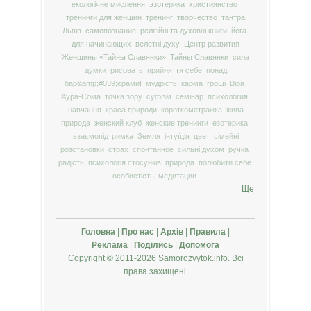
екологічне мислення
эзотерика
християнство
тренинги для женщин
тренинг
творчество
тантра
Львів
самопознание
релігійні та духовні книги
йога
для начинающих
велетні духу
Центр развития
Женщины «Тайны Славянки»
Тайны Славянки
сила
думки
рисовать
прийняття себе
понад
бар&amp;#039;єрами!
мудрість
карма
гроші
Віра
Аура-Сома
точка зору
суфізм
семінар
психология
навчання
краса природи
короткометражка
жива
природа
женский клуб
женские тренинги
езотерика
взаємопідтримка
Земля
інтуїція
цвет
сімейні
розстановки
страх
спонтанное
сильні духом
ручка
радість
психологія стосунків
природа
полюбити себе
особистість
медитации
Ще
Головна
|
Про нас
|
Архів
|
Правила
|
Реклама
|
Поділись
|
Допомога
Copyright © 2011-2026 Samorozvytok.info. Всі
права захищені.