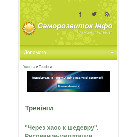
Головна
» Тренінги
Ви є тут
Тренінги
"Через хаос к шедевру".
Рисование-медитация.