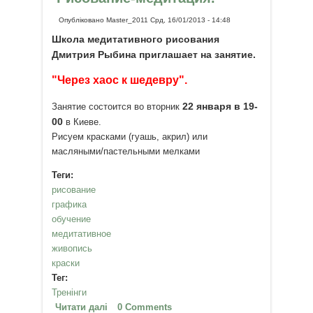
Опубліковано
Master_2011
Срд, 16/01/2013 - 14:48
Школа медитативного рисования
Дмитрия Рыбина приглашает на занятие.
"Через хаос к шедевру".
22 января в 19-
Занятие состоится во вторник
00
в Киеве.
Рисуем красками (гуашь, акрил) или
масляными/пастельными мелками
Теги:
рисование
графика
обучение
медитативное
живопись
краски
Тег:
Тренінги
Читати далі
про "Через хаос к шедевру".
0 Comments