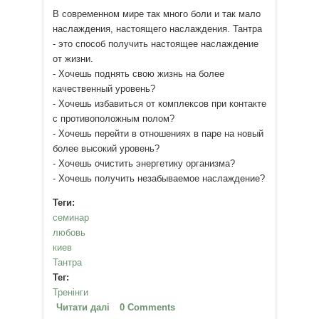
В современном мире так много боли и так мало
наслаждения, настоящего наслаждения. Тантра
- это способ получить настоящее наслаждение
от жизни.
- Хочешь поднять свою жизнь на более
качественный уровень?
- Хочешь избавиться от комплексов при контакте
с противоположным полом?
- Хочешь перейти в отношениях в паре на новый
более высокий уровень?
- Хочешь очистить энергетику организма?
- Хочешь получить незабываемое наслаждениe?
Теги:
семинар
любовь
киев
Тантра
Тег:
Тренінги
Читати далі
про Тантра - путь любви и
0 Comments