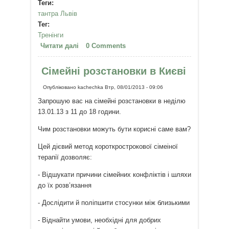
Теги:
тантра Львів
Тег:
Тренінги
Читати далі
про «Тантра з Тимуром
0 Comments
Брахмою» м. Львів 26-27.01.2013
Сімейні розстановки в Києві
Опубліковано
kachechka
Втр, 08/01/2013 - 09:06
Запрошую вас на сімейні розстановки в неділю
13.01.13 з 11 до 18 години.
Чим розстановки можуть бути корисні саме вам?
Цей дієвий метод короткрострокової сімеіної
терапії дозволяє:
- Відшукати причини сімейних конфліктів і шляхи
до їх розв’язання
- Дослідити й поліпшити стосунки між близькими
- Віднайти умови, необхідні для добрих