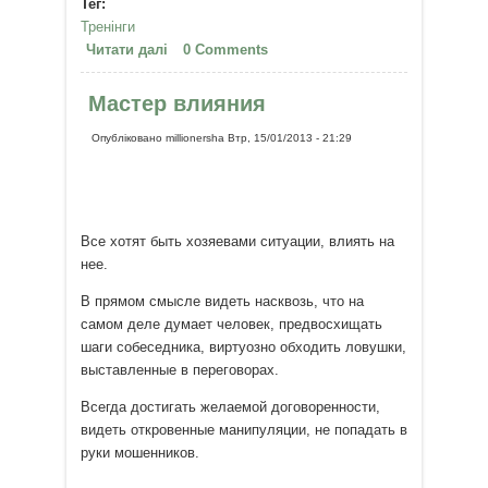
Тег:
Тренінги
Читати далі
про Психофізичний Тренінг
0 Comments
«Вайвейшн. Гармонія Роду»,
методика Vivation (Інтегративний
Мастер влияния
Ребефінг).
Опубліковано
millionersha
Втр, 15/01/2013 - 21:29
Все хотят быть хозяевами ситуации, влиять на
нее.
В прямом смысле видеть насквозь, что на
самом деле думает человек, предвосхищать
шаги собеседника, виртуозно обходить ловушки,
выставленные в переговорах.
Всегда достигать желаемой договоренности,
видеть откровенные манипуляции, не попадать в
руки мошенников.