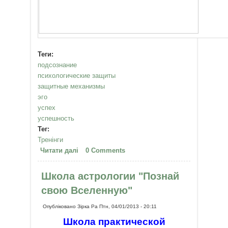
Теги:
подсознание
психологические защиты
защитные механизмы
эго
успех
успешность
Тег:
Тренінги
Читати далі
про Тренинг психологических
0 Comments
защит
Школа астрологии "Познай
свою Вселенную"
Опубліковано
Зірка Ра
Птн, 04/01/2013 - 20:11
Школа практической