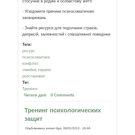
стосунків в родині й особистому житті
- Усвідомити причини психосоматичних
захворювань
- Знайти ресурси для подолання страхів,
депресій, залежностей і співзалежної поведінки
Теги:
ресурс
психосоматика
конфлікт
сімейна терапія
розстановки
Тег:
Тренінги
Читати далі
про Сімейні розстановки в Києві
0 Comments
Тренинг психологических
защит
Опубліковано
aviram
Ндл, 06/01/2013 - 16:46