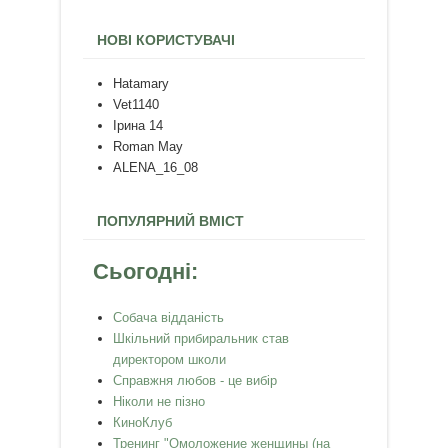
НОВІ КОРИСТУВАЧІ
Hatamary
Vet1140
Ірина 14
Roman May
ALENA_16_08
ПОПУЛЯРНИЙ ВМІСТ
Сьогодні:
Собача відданість
Шкільний прибиральник став
директором школи
Справжня любов - це вибір
Ніколи не пізно
КиноКлуб
Тренинг "Омоложение женщины (на