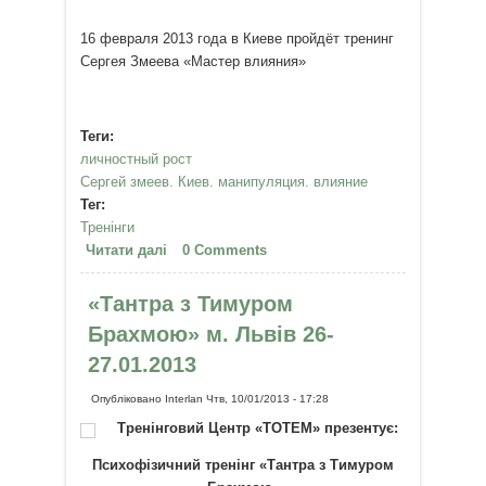
16 февраля 2013 года в Киеве пройдёт тренинг
Сергея Змеева «Мастер влияния»
Теги:
личностный рост
Сергей змеев. Киев. манипуляция. влияние
Тег:
Тренінги
Читати далі
про Мастер влияния
0 Comments
«Тантра з Тимуром
Брахмою» м. Львів 26-
27.01.2013
Опубліковано
Interlan
Чтв, 10/01/2013 - 17:28
Тренінговий Центр «ТОТЕМ» презентує:
Психофізичний тренінг «Тантра з Тимуром