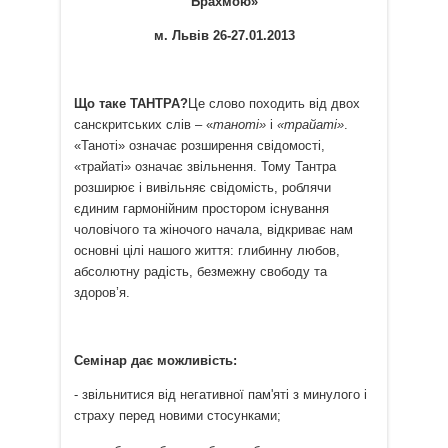
Брахмою»
м. Львів
26
-
27
.
01
.201
3
Що таке ТАНТРА?
Це слово походить від двох
санскритських слів – «
таноті»
і
«трайаті»
.
«Таноті» означає розширення свідомості,
«трайаті» означає звільнення. Тому Тантра
розширює і вивільняє свідомість, роблячи
єдиним гармонійним простором існування
чоловічого та жіночого начала, відкриває нам
основні цілі нашого життя: глибинну любов,
абсолютну радість, безмежну свободу та
здоров’я.
Семінар дає можливість:
- звільнитися від негативної пам'яті з минулого і
страху перед новими стосунками;