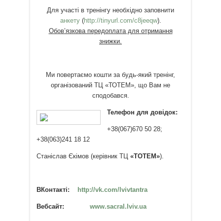
Для участі в тренінгу необхідно заповнити
анкету
(
http://tinyurl.com/c8jeeqw
).
Обов’язкова передоплата для отримання
знижки.
Ми повертаємо кошти за будь-який тренінг,
організований ТЦ «ТОТЕМ», що Вам не
сподобався.
Телефон для довідок:
+38(067)670 50 28;
+38(063)241 18 12
Станіслав Єкімов (керівник ТЦ
«ТОТЕМ»
).
ВКонтакті:
http://vk.com/lvivtantra
Вебсайт:
www.sacral.lviv.ua