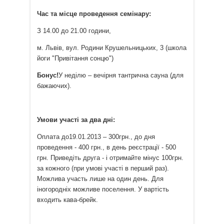
Час та місце проведення семінару:
З 14.00 до 21.00 години,
м. Львів, вул. Родини Крушельницьких, 3 (школа
йоги "Привітання сонцю")
Бонус!
У неділю – вечірня тантрична сауна (для
бажаючих).
Умови участі за два дні:
Оплата до19.01.2013 – 300грн., до дня
проведення - 400 грн., в день реєстрації - 500
грн. Приведіть друга - і отримайте мінус 100грн.
за кожного (при умові участі в перший раз).
Можлива участь лише на один день. Для
іногородніх можливе поселення. У вартість
входить кава-брейк.