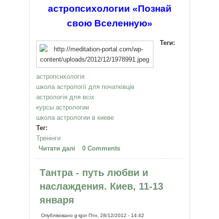
астропсихологии
«Познай
свою Вселенную»
Теги:
астропсихологія
школа астрології для початківців
астрологія для всіх
курсы астрологии
школа астрологии в киеве
Тег:
Тренінги
Читати далі
про Школа астрологии "Познай
0 Comments
свою Вселенную"
Тантра - путь любви и
наслаждения. Киев, 11-13
января
Опубліковано
g-igor
Птн, 28/12/2012 - 14:42