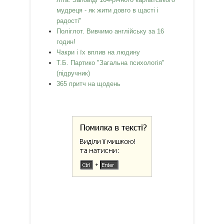
мудреця - як жити довго в щасті і
радості"
Поліглот. Вивчимо англійську за 16
годин!
Чакри і їх вплив на людину
Т.Б. Партико "Загальна психологія"
(підручник)
365 притч на щодень