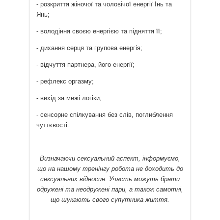
- розкриття жіночої та чоловічої енергії Інь та
Янь;
- володіння своєю енергією та підняття її;
- дихання серця та групова енергія;
- відчуття партнера, його енергії;
- рефлекс оргазму;
- вихід за межі логіки;
- сенсорне спілкування без слів, поглиблення
чуттєвості.
Визначаючи сексуальний аспект, інформуємо,
що на нашому тренінгу робота не доходить до
сексуальних відносин. Участь можуть брати
одружені та неодружені пари, а також самотні,
що шукають свого супутника життя.