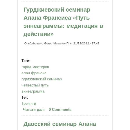
наслаждения. Киев, 11-13 января
Гурджиевский семинар
Алана Франсиса «Путь
эннеаграммы: медитация в
действии»
Опубліковано
Gorod Masterov
Птн, 21/12/2012 - 17:41
Теги:
город мастеров
алан франсис
гурджиевский семинар
четвертый путь
эннеаграмма
Тег:
Тренінги
Читати далі
про Гурджиевский семинар
0 Comments
Алана Франсиса «Путь
эннеаграммы: медитация в
Даосский семинар Алана
действии»