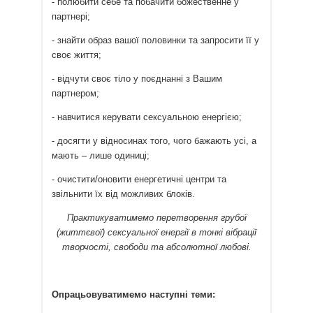
- полюбити себе та побачити божественне у
партнері;
- знайти образ вашої половинки та запросити її у
своє життя;
- відчути своє тіло у поєднанні з Вашим
партнером;
- навчитися керувати сексуальною енергією;
- досягти у відносинах того, чого бажають усі, а
мають – лише одиниці;
- очистити/оновити енергетичні центри та
звільнити їх від можливих блоків.
Практикуватимемо перетворення грубої
(життєвої) сексуальної енергії в тонкі вібрації
творчості, свободи та абсолютної любові.
Опрацьовуватимемо наступні теми: