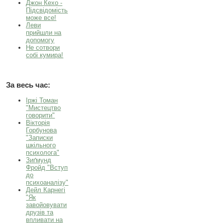
Джон Кехо -
Підсвідомість
може все!
Леви
прийшли на
допомогу
Не сотвори
собі кумира!
За весь час:
Іржі Томан
"Мистецтво
говорити"
Вікторія
Горбунова
"Записки
шкільного
психолога"
Зиґмунд
Фройд "Вступ
до
психоаналізу"
Дейл Карнегі
"Як
завойовувати
друзів та
впливати на