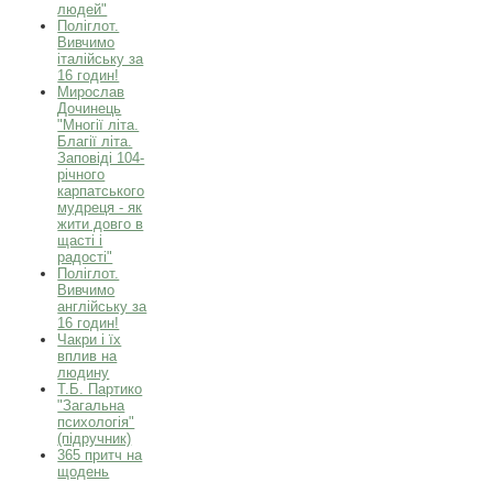
людей"
Поліглот.
Вивчимо
італійську за
16 годин!
Мирослав
Дочинець
"Многії літа.
Благії літа.
Заповіді 104-
річного
карпатського
мудреця - як
жити довго в
щасті і
радості"
Поліглот.
Вивчимо
англійську за
16 годин!
Чакри і їх
вплив на
людину
Т.Б. Партико
"Загальна
психологія"
(підручник)
365 притч на
щодень