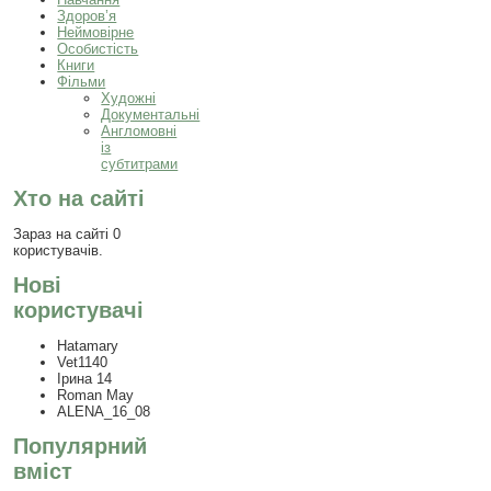
Здоров’я
Неймовірне
Особистість
Книги
Фільми
Художні
Документальні
Англомовні
із
субтитрами
Хто на сайті
Зараз на сайті 0
користувачів.
Нові
користувачі
Hatamary
Vet1140
Ірина 14
Roman May
ALENA_16_08
Популярний
вміст