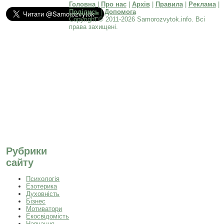
Головна
|
Про нас
|
Архів
|
Правила
|
Реклама
|
Поділись
|
Допомога
Copyright © 2011-2026 Samorozvytok.info. Всі
права захищені.
Рубрики
сайту
Психологія
Езотерика
Духовність
Бізнес
Мотиватори
Екосвідомість
Навчання