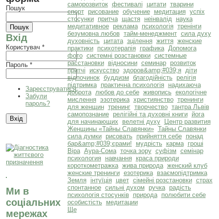
саморозвиток
фестивалі
цитати
тварини
Пошук
спорт
рисование
обучение
медитация
успіх
стосунки
притча
щастя
неінвалід
наука
медитативное
реклама
психологія
тренінги
безумовна любов
тайм-менеджмент
сила духу
Вхід
духовність
цитата
зцілення
життя
женские
Користувач
*
практики
психотерапія
графика
Допомога
фото
системні розстановки
системные
расстановки
відносини
семинар
розвиток
Пароль
*
притчі
искусство
здоров&amp;#039;я
діти
відпочинок
буддизм
благодійність
релігія
підтримка
практична психологія
надихаюча
Зареєструватися
доброта
любов до себе
живопись
екологічне
Забули
мислення
эзотерика
християнство
тренинги
пароль?
для женщин
тренинг
творчество
тантра Львів
самопознание
релігійні та духовні книги
йога
для начинающих
велетні духу
Центр развития
Женщины «Тайны Славянки»
Тайны Славянки
сила думки
рисовать
прийняття себе
понад
бар&amp;#039;єрами!
мудрість
карма
гроші
Віра
Аура-Сома
точка зору
суфізм
семінар
психология
навчання
краса природи
короткометражка
жива природа
женский клуб
женские тренинги
езотерика
взаємопідтримка
Земля
інтуїція
цвет
сімейні розстановки
страх
спонтанное
сильні духом
ручка
радість
Ми в
психологія стосунків
природа
полюбити себе
соціальних
особистість
медитации
Ще
мережах