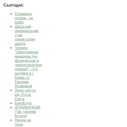
Сьогодні:
Справжня
любов - це
вибір
Шкільний
прибиральник
став
директором
школи
Тренинг
"Омоложение
женщины (на
физическом и
энергетическом
уровне)" - 5-6
октября в г.
Киеве от
Евгении
Адамовой
Уроки життя
від Уїлла
Сміта
КиноКлуб
ДГАММАПАДА
(Так говорив
Будда)
Ніколи не
пізно