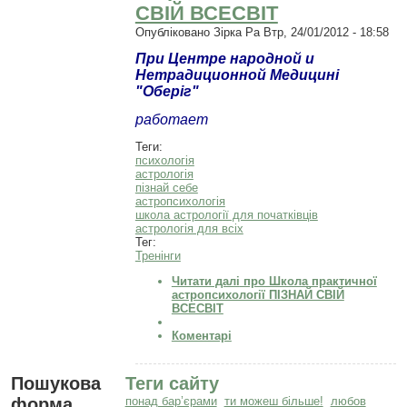
СВІЙ ВСЕСВІТ
Опубліковано
Зірка Ра
Втр, 24/01/2012 - 18:58
При Центре народной и
Нетрадиционной Медицині
"Оберіг"
работает
Теги:
психологія
астрологія
пізнай себе
астропсихологія
школа астрології для початківців
астрологія для всіх
Тег:
Тренінги
Читати далі
про Школа практичної
астропсихології ПІЗНАЙ СВІЙ
ВСЕСВІТ
Коментарі
Пошукова
Теги сайту
форма
понад бар’єрами
ти можеш більше!
любов