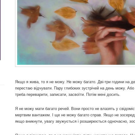
Якщо я жива, то я не можу. Не можу багато. Дві-три години на 
перестаю відчувати. Пару глибоких зустрічей на день можу. Або н
треба переварити, записати, засвоїти. Потім мені досить.
Я не можу мати багато речей. Вони просто не влазять у свідомі
мертвим вантажем. І ще не можу багато справ. Якщо не зосеред
якщо вникнути, увагу звужується і розширюється одночасно, зос