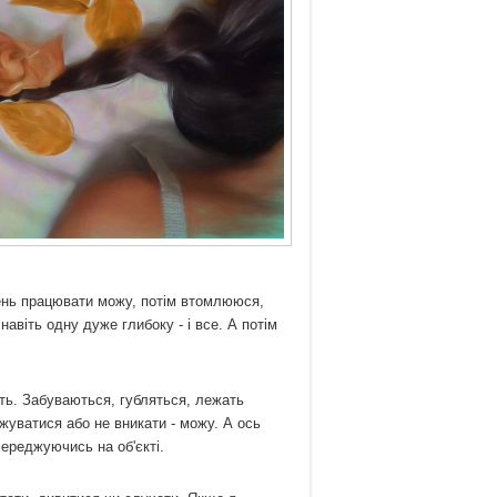
день працювати можу, потім втомлююся,
авіть одну дуже глибоку - і все. А потім
сть. Забуваються, губляться, лежать
жуватися або не вникати - можу. А ось
ереджуючись на об'єкті.