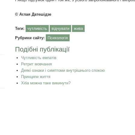
© Аглая Датешідзе
Теги:
чутливість
відчувати
жива
Рубрики сайту:
Психологія
Подібні публікації
Чутливість емпатів
Ретрит мовчання
Деякі ознаки і симптоми внутрішнього спокою
Принципи життя
Хіба можна таке викинути?