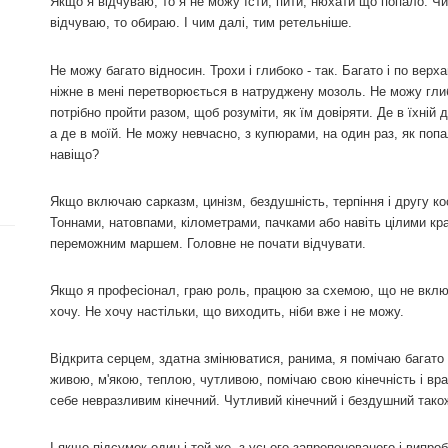
Якщо я відчуваю, то я не можу їсти, пити, нюхати що попало. Ч
відчуваю, то обираю. І чим далі, тим ретельніше.
Не можу багато відносин. Трохи і глибоко - так. Багато і по вер
ніжне в мені перетворюється в натруджену мозоль. Не можу гли
потрібно пройти разом, щоб розуміти, як їм довіряти. Де в їхній 
а де в моїй. Не можу невчасно, з купюрами, на один раз, як попа
навіщо?
Якщо включаю сарказм, цинізм, бездушність, терпіння і другу ко
Тоннами, натовпами, кілометрами, пачками або навіть цілими кр
переможним маршем. Головне не почати відчувати.
Якщо я професіонал, граю роль, працюю за схемою, що не вклю
хочу. Не хочу настільки, що виходить, ніби вже і не можу.
Відкрита серцем, здатна змінюватися, ранима, я помічаю багато
живою, м'якою, теплою, чутливою, помічаю свою кінечність і вра
себе невразливим кінечний. Чутливий кінечний і бездушний також
І якщо підсумок один і той же, з усього запропонованого і випр