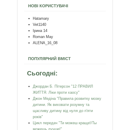
НОВІ КОРИСТУВАЧІ
Hatamary
Vet1140
Ірина 14
Roman May
ALENA_16_08
ПОПУЛЯРНИЙ ВМІСТ
Сьогодні:
Джордан Б. Пітерсон "12 ПРАВИЛ
ЖИТТЯ. Ліки проти хаосу"
Джон Медіна "Правила розвитку мозку
дитини. Як виховати розумну та
щасливу дитину від нуля до п'яти
років"
Цикл передач "Ти можеш краще!/Ты
можешь лучше!"