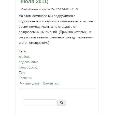
июля 2011)
Опубліковано
kostyazen
Пн, 25/07/2011 - 11:06
На этом семинаре мы подружимся с
подсознанием и научимся пользоваться им, как
своим помощником, а не страдать от
создаваемых им эмоций. (Причина которых - в
отсутствии взаимопонимания между человеком
и его помощником.)
Теги:
любовь
подсознание
Клаус Джоул
Тег:
Тренінги
Читати далі
про Видео семинар Волшебство
Коментарі
любви и эмоции (27-28 июля
2011)
Пошук
Пошукова форма