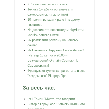
Хо'опонопоно очистить все
Техніка 1+ або як організувати
саморозвиток на автопілоті
10 причин вставати рано і як цьому
навчитись
Не дозволяйте перешкодам відміняти
«забіг» вашого життя
Як розмістити рекламу на нашому
сайті?
Як Навчитися Керувати Своїм Часом?
(Четвер 16 квітня о 20.00) -
Безкоштовний Онлайн Семінар По
Саморозвитку!
Французька туристка пригостила піцою
"бездомного" Річарда Гіра
За весь час:
Іржі Томан "Мистецтво говорити"
Вікторія Горбунова "Записки шкільного