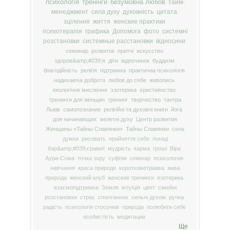
психологія
тренінги
безумовна любов
тайм-
менеджмент
сила духу
духовність
цитата
зцілення
життя
женские практики
психотерапія
графика
Допомога
фото
системні
розстановки
системные расстановки
відносини
семинар
розвиток
притчі
искусство
здоров&amp;#039;я
діти
відпочинок
буддизм
благодійність
релігія
підтримка
практична психологія
надихаюча доброта
любов до себе
живопись
екологічне мислення
эзотерика
християнство
тренинги для женщин
тренинг
творчество
тантра
Львів
самопознание
релігійні та духовні книги
йога
для начинающих
велетні духу
Центр развития
Женщины «Тайны Славянки»
Тайны Славянки
сила
думки
рисовать
прийняття себе
понад
бар&amp;#039;єрами!
мудрість
карма
гроші
Віра
Аура-Сома
точка зору
суфізм
семінар
психология
навчання
краса природи
короткометражка
жива
природа
женский клуб
женские тренинги
езотерика
взаємопідтримка
Земля
інтуїція
цвет
сімейні
розстановки
страх
спонтанное
сильні духом
ручка
радість
психологія стосунків
природа
полюбити себе
особистість
медитации
Ще