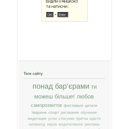
Теги сайту
понад бар’єрами
ти
можеш більше!
любов
саморозвиток
фестивалі
цитати
тварини
спорт
рисование
обучение
медитация
успіх
стосунки
притча
щастя
неінвалід
наука
медитативное
реклама