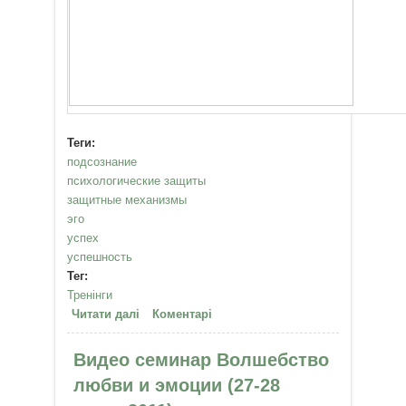
Теги:
подсознание
психологические защиты
защитные механизмы
эго
успех
успешность
Тег:
Тренінги
Читати далі
про Тренинг психологических
Коментарі
защит
Видео семинар Волшебство
любви и эмоции (27-28