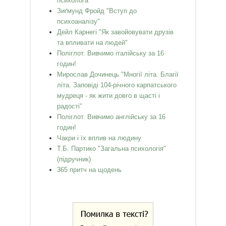
психолога"
Зиґмунд Фройд "Вступ до
психоаналізу"
Дейл Карнегі "Як завойовувати друзів
та впливати на людей"
Поліглот. Вивчимо італійську за 16
годин!
Мирослав Дочинець "Многії літа. Благії
літа. Заповіді 104-річного карпатського
мудреця - як жити довго в щасті і
радості"
Поліглот. Вивчимо англійську за 16
годин!
Чакри і їх вплив на людину
Т.Б. Партико "Загальна психологія"
(підручник)
365 притч на щодень