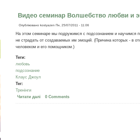
Видео семинар Волшебство любви и эм
Опубліковано
kostyazen
Пн, 25/07/2011 - 11:06
На этом семинаре мы подружимся с подсознанием и научимся п
не страдать от создаваемых им эмоций. (Причина которых - в 
человеком и его помощником.)
Теги:
любовь
подсознание
Клаус Джоул
Тег:
Тренінги
Читати далі
про Видео семинар Волшебство любви и эмоции 
0 Comments