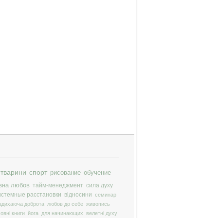
тварини
спорт
рисование
обучение
вна любов
тайм-менеджмент
сила духу
истемные расстановки
відносини
семинар
адихаюча доброта
любов до себе
живопись
ховні книги
йога
для начинающих
велетні духу