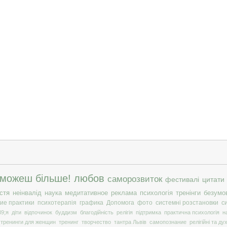
 можеш більше!
любов
саморозвиток
фестивалі
цитати
стя
неінвалід
наука
медитативное
реклама
психологія
тренінги
безумо
ие практики
психотерапія
графика
Допомога
фото
системні розстановки
с
9;я
діти
відпочинок
буддизм
благодійність
релігія
підтримка
практична психологія
н
тренинги для женщин
тренинг
творчество
тантра Львів
самопознание
релігійні та ду