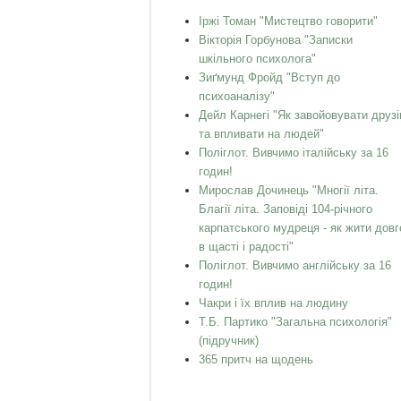
Іржі Томан "Мистецтво говорити"
Вікторія Горбунова "Записки
шкільного психолога"
Зиґмунд Фройд "Вступ до
психоаналізу"
Дейл Карнегі "Як завойовувати друзі
та впливати на людей"
Поліглот. Вивчимо італійську за 16
годин!
Мирослав Дочинець "Многії літа.
Благії літа. Заповіді 104-річного
карпатського мудреця - як жити довг
в щасті і радості"
Поліглот. Вивчимо англійську за 16
годин!
Чакри і їх вплив на людину
Т.Б. Партико "Загальна психологія"
(підручник)
365 притч на щодень