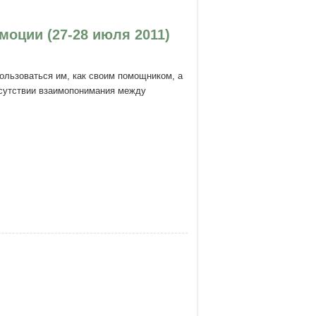
оции (27-28 июля 2011)
ользоваться им, как своим помощником, а
отсутствии взаимопонимания между
(27-28 июля 2011)