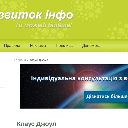
Правила
Реклама
Поділись
Допомога
Головна
» Клаус Джоул
Ви є тут
Клаус Джоул