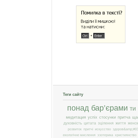
Теги сайту
понад бар’єрами
ти
медитация
успіх
стосунки
притча
ща
духовність
цитата
зцілення
життя
женск
розвиток
притчі
искусство
здоров&amp;#03
екологічне мислення
эзотерика
християнство