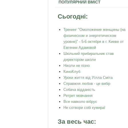
ПОПУЛЯРНИЙ ВМІСТ
Сьогодні:
Тренинг "Омоложение женщины (на
физическом и энергетическом
уровне)" - 5-6 октября в г. Киеве от
Евгении Адамовой
Шкільний прибиральник став
директором школи
Ніколи не пізно
КиноКлуб
Уроки життя від Уїлла Сміта
Справжня любов - це вибір
Собача відданість
Ретрит мовчання
Все навколо вібрує
Не сотвори собі кумира!
За весь час: